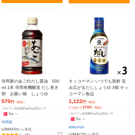
寺岡家のあご白だし醤油 500
キッコーマン いつでも新鮮 旨
ml 1本 寺岡有機醸造 だし巻き
み広がるだししょうゆ 3個 キッ
卵 お吸い物 しょうゆ
コーマン食品
570
1,122
円
円
（税込）
（税込）
374
1つあたり
円
（税込）
ログイン&全額PayPay支払いで
5
ログイン&全額PayPay支払いで
%
5
%
寺岡家
kikkoman
LOHACO
から発送
LOHACO
から発送
（4）