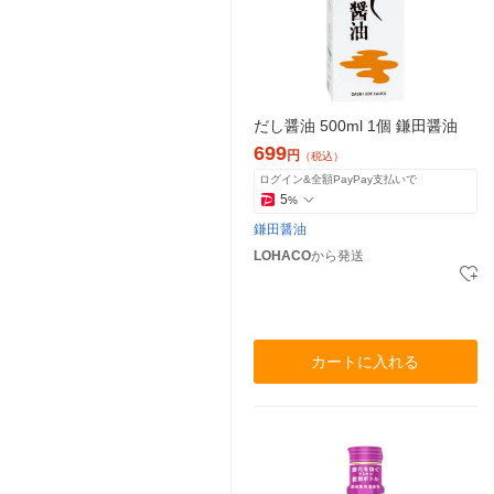
だし醤油 500ml 1個 鎌田醤油
699
円
（税込）
ログイン&全額PayPay支払いで
5
%
鎌田醤油
LOHACO
から発送
カートに入れる