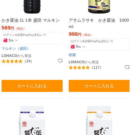
かき醤油 1L 1本 盛田 マルキン
アサムラサキ かき醤油 1000
ml
569
円
（税込）
998
円
ログイン&全額PayPay支払いで
（税込）
5
%
ログイン&全額PayPay支払いで
5
%
マルキン（盛田）
朝紫
LOHACO
から発送
（24）
LOHACO
から発送
（117）
カートに入れる
カートに入れる