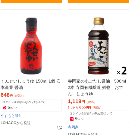
くんせいしょうゆ 150ml 1個 安
寺岡家のあごだし醤油 500ml
本産業 醤油
2本 寺岡有機醸造 煮物 おで
ん しょうゆ
648
円
（税込）
1,118
円
ログイン&全額PayPay支払いで
（税込）
559
5
1つあたり
円
（税込）
%
ログイン&全額PayPay支払いで
やすもと醤油
5
%
LOHACO
から発送
寺岡家
LOHACO
から発送