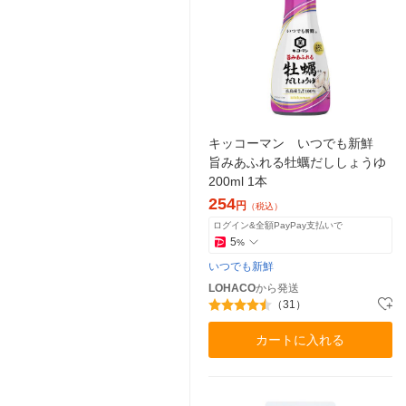
キッコーマン いつでも新鮮
旨みあふれる牡蠣だししょうゆ
200ml 1本
254
円
（税込）
ログイン&全額PayPay支払いで
5
%
いつでも新鮮
LOHACO
から発送
（31）
カートに入れる