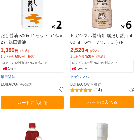
だし醤油 500ml 1セット（1個×
ヒガシマル醤油 牡蠣だし醤油 4
2） 鎌田醤油
00ml 6本 だししょうゆ
1,380
2,520
円
円
（税込）
（税込）
690
420
1つあたり
円
（税込）
1つあたり
円
（税込）
ログイン&全額PayPay支払いで
ログイン&全額PayPay支払いで
5
5
%
%
鎌田醤油
ヒガシマル
LOHACO
から発送
LOHACO
から発送
（14）
カートに入れる
カートに入れる