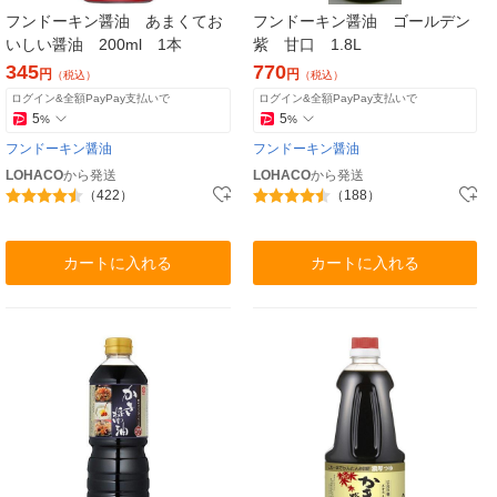
フンドーキン醤油 あまくてお
フンドーキン醤油 ゴールデン
いしい醤油 200ml 1本
紫 甘口 1.8L
345
770
円
円
（税込）
（税込）
ログイン&全額PayPay支払いで
ログイン&全額PayPay支払いで
5
5
%
%
フンドーキン醤油
フンドーキン醤油
LOHACO
から発送
LOHACO
から発送
（422）
（188）
カートに入れる
カートに入れる