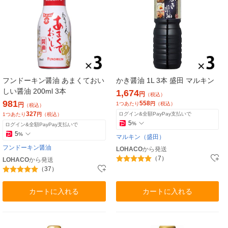
フンドーキン醤油 あまくておい
かき醤油 1L 3本 盛田 マルキン
しい醤油 200ml 3本
1,674
円
（税込）
981
558
1つあたり
円
（税込）
円
（税込）
327
ログイン&全額PayPay支払いで
1つあたり
円
（税込）
5
%
ログイン&全額PayPay支払いで
5
%
マルキン（盛田）
フンドーキン醤油
LOHACO
から発送
（7）
LOHACO
から発送
（37）
カートに入れる
カートに入れる