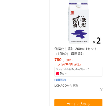
低塩だし醤油 200ml 1セット
（1個×2） 鎌田醤油
780
円
（税込）
390
1つあたり
円
（税込）
ログイン&全額PayPay支払いで
5
%
鎌田醤油
LOHACO
から発送
カートに入れる