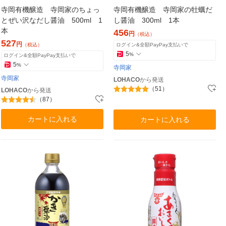
寺岡有機醸造 寺岡家のちょっ
寺岡有機醸造 寺岡家の牡蠣だ
とぜい沢なだし醤油 500ml 1
し醤油 300ml 1本
本
456
円
（税込）
527
円
（税込）
ログイン&全額PayPay支払いで
5
%
ログイン&全額PayPay支払いで
5
%
寺岡家
寺岡家
LOHACO
から発送
（51）
LOHACO
から発送
（87）
カートに入れる
カートに入れる