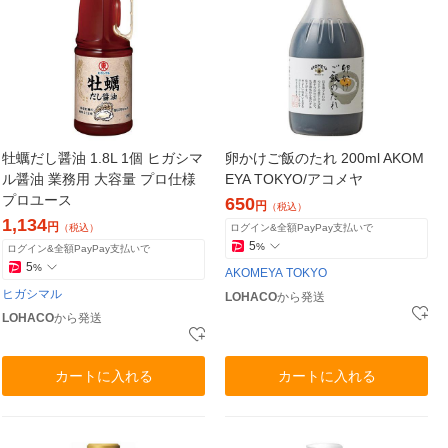
牡蠣だし醤油 1.8L 1個 ヒガシマ
卵かけご飯のたれ 200ml AKOM
ル醤油 業務用 大容量 プロ仕様
EYA TOKYO/アコメヤ
プロユース
650
円
（税込）
1,134
円
（税込）
ログイン&全額PayPay支払いで
5
%
ログイン&全額PayPay支払いで
5
%
AKOMEYA TOKYO
ヒガシマル
LOHACO
から発送
LOHACO
から発送
カートに入れる
カートに入れる