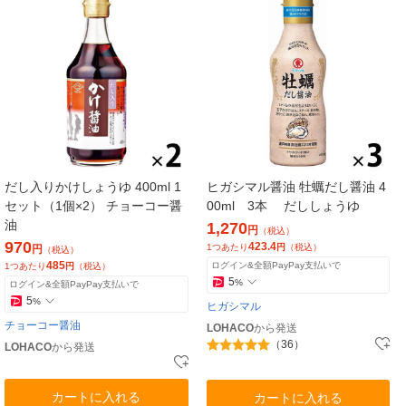
だし入りかけしょうゆ 400ml 1
ヒガシマル醤油 牡蠣だし醤油 4
セット（1個×2） チョーコー醤
00ml 3本 だししょうゆ
油
1,270
円
（税込）
970
423.4
1つあたり
円
（税込）
円
（税込）
485
ログイン&全額PayPay支払いで
1つあたり
円
（税込）
5
%
ログイン&全額PayPay支払いで
5
%
ヒガシマル
チョーコー醤油
LOHACO
から発送
（36）
LOHACO
から発送
カートに入れる
カートに入れる