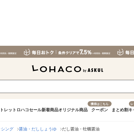
獲得はこちら
レ
トレット
ロハコセール
新着商品
オリジナル商品
クーポン
まとめ割
キ
ッシング
醤油・だししょうゆ
だし醤油・牡蠣醤油