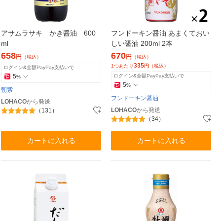
アサムラサキ かき醤油 600
フンドーキン醤油 あまくておい
ml
しい醤油 200ml 2本
658
670
円
円
（税込）
（税込）
335
1つあたり
円
（税込）
ログイン&全額PayPay支払いで
5
ログイン&全額PayPay支払いで
%
5
%
朝紫
フンドーキン醤油
LOHACO
から発送
LOHACO
から発送
（131）
（34）
カートに入れる
カートに入れる