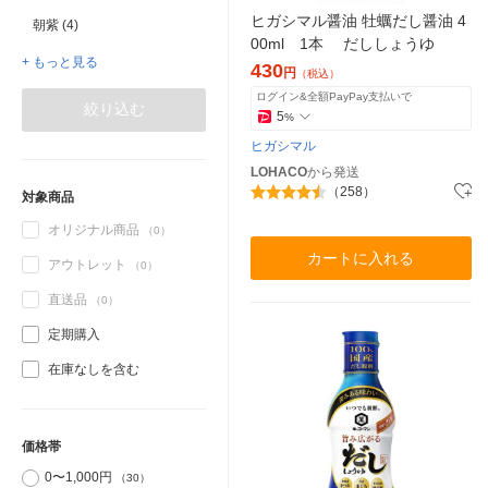
ヒガシマル醤油 牡蠣だし醤油 4
朝紫 (4)
00ml 1本 だししょうゆ
+ もっと見る
430
円
（税込）
ログイン&全額PayPay支払いで
絞り込む
5
%
ヒガシマル
LOHACO
から発送
（258）
対象商品
オリジナル商品
（0）
カートに入れる
アウトレット
（0）
直送品
（0）
定期購入
在庫なしを含む
価格帯
0〜1,000円
（30）