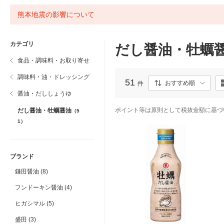
熊本地震の影響について
カテゴリ
だし醤油・牡蠣
食品・調味料・お取り寄せ
調味料・油・ドレッシング
51
おすすめ順
件
醤油・だししょうゆ
ポイント等は原則として税抜金額に基づ
だし醤油・牡蠣醤油
（5
1）
ブランド
鎌田醤油 (8)
フンドーキン醤油 (4)
ヒガシマル (5)
盛田 (3)