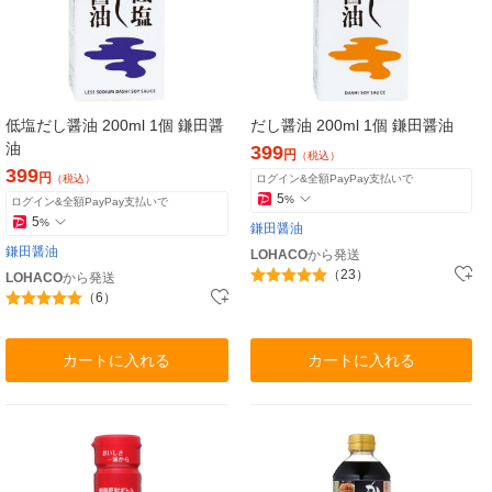
低塩だし醤油 200ml 1個 鎌田醤
だし醤油 200ml 1個 鎌田醤油
油
399
円
（税込）
399
円
（税込）
ログイン&全額PayPay支払いで
5
%
ログイン&全額PayPay支払いで
5
%
鎌田醤油
鎌田醤油
LOHACO
から発送
（23）
LOHACO
から発送
（6）
カートに入れる
カートに入れる