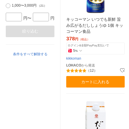
1,000〜3,000円
（21）
円〜
円
キッコーマン いつでも新鮮 旨
み広がるだししょうゆ 1個 キッ
絞り込む
コーマン食品
378
円
（税込）
ログイン&全額PayPay支払いで
5
%
条件をすべて解除する
kikkoman
LOHACO
から発送
（12）
カートに入れる