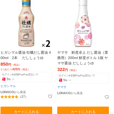
ヒガシマル醤油 牡蠣だし醤油 4
ヤマサ 鮮度卓上 だし醤油（業
00ml 2本 だししょうゆ
務用）200ml 鮮度ボトル 1個 ヤ
マサ醤油 だししょうゆ
850
円
（税込）
322
425
1つあたり
円
（税込）
円
（税込）
ログイン&全額PayPay支払いで
ログイン&全額PayPay支払いで
5
%
5
%
ヒガシマル
ヤマサ
LOHACO
から発送
LOHACO
から発送
（27）
カートに入れる
カートに入れる