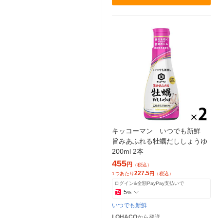
キッコーマン いつでも新鮮
旨みあふれる牡蠣だししょうゆ
200ml 2本
455
円
（税込）
227.5
1つあたり
円
（税込）
ログイン&全額PayPay支払いで
5
%
いつでも新鮮
LOHACO
から発送