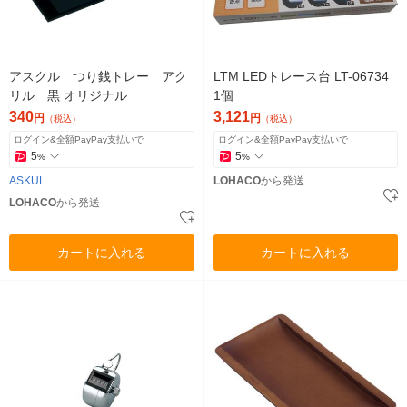
アスクル つり銭トレー アク
LTM LEDトレース台 LT-06734
リル 黒 オリジナル
1個
340
3,121
円
円
（税込）
（税込）
ログイン&全額PayPay支払いで
ログイン&全額PayPay支払いで
5
5
%
%
ASKUL
LOHACO
から発送
LOHACO
から発送
カートに入れる
カートに入れる