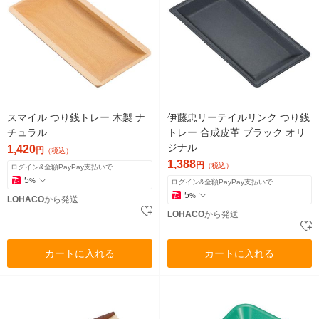
スマイル つり銭トレー 木製 ナ
伊藤忠リーテイルリンク つり銭
チュラル
トレー 合成皮革 ブラック オリ
ジナル
1,420
円
（税込）
1,388
円
（税込）
ログイン&全額PayPay支払いで
5
%
ログイン&全額PayPay支払いで
5
%
LOHACO
から発送
LOHACO
から発送
カートに入れる
カートに入れる