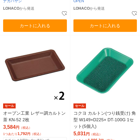
ナカバヤシ
OPEN
LOHACO
から発送
LOHACO
から発送
カートに入れる
カートに入れる
セール
セール
オープン工業 レザー調カルトン
コクヨ カルトン(つり銭受け) 角
茶 KN-52 2枚
型 W149×D225× DT-100G 1セ
ット(5個入)
3,584
円
（税込）
5,031
1,792
円
1つあたり
円
（税込）
（税込）