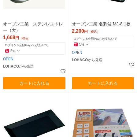
オープン工業 ステンレストレ
オープン工業 名刺盆 MJ-8 1枚
ー（大）
2,200
円
（税込）
1,668
円
（税込）
ログイン&全額PayPay支払いで
5
%
ログイン&全額PayPay支払いで
5
%
OPEN
OPEN
LOHACO
から発送
LOHACO
から発送
カートに入れる
カートに入れる