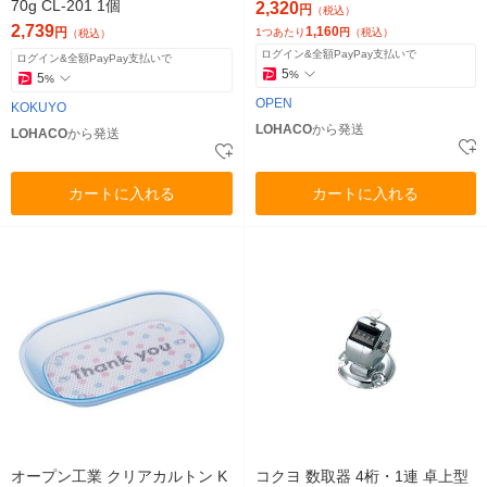
70g CL-201 1個
2,320
円
（税込）
2,739
1,160
円
1つあたり
円
（税込）
（税込）
ログイン&全額PayPay支払いで
ログイン&全額PayPay支払いで
5
%
5
%
OPEN
KOKUYO
LOHACO
から発送
LOHACO
から発送
カートに入れる
カートに入れる
オープン工業 クリアカルトン K
コクヨ 数取器 4桁・1連 卓上型