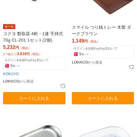
セール
スマイル つり銭トレー 木製 ダ
コクヨ 数取器 4桁・1連 手持式
ークブラウン
70g CL-201 1セット(2個)
1,149
円
（税込）
5,232
円
（税込）
ログイン&全額PayPay支払いで
2,616
5
1つあたり
円
（税込）
%
ログイン&全額PayPay支払いで
LOHACO
から発送
5
%
KOKUYO
LOHACO
から発送
カートに入れる
カートに入れる