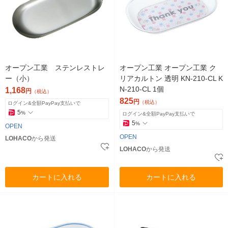
オープン工業 ステンレストレ
オープン工業 オープン工業 ク
ー（小）
リアカルトン 透明 KN-210-CL K
N-210-CL 1個
1,168
円
（税込）
825
円
（税込）
ログイン&全額PayPay支払いで
5
%
ログイン&全額PayPay支払いで
5
%
OPEN
OPEN
LOHACO
から発送
LOHACO
から発送
カートに入れる
カートに入れる