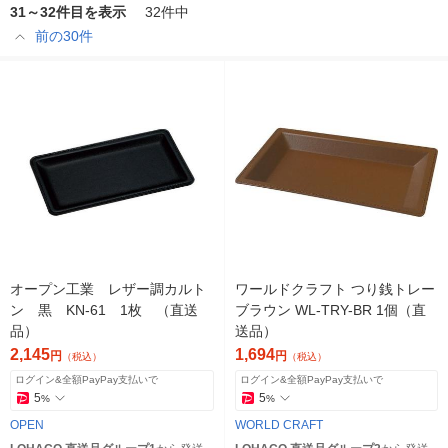
31～32件目を表示
32件中
前の30件
オープン工業 レザー調カルト
ワールドクラフト つり銭トレー
ン 黒 KN-61 1枚 （直送
ブラウン WL-TRY-BR 1個（直
品）
送品）
2,145
1,694
円
円
（税込）
（税込）
ログイン&全額PayPay支払いで
ログイン&全額PayPay支払いで
5
5
%
%
OPEN
WORLD CRAFT