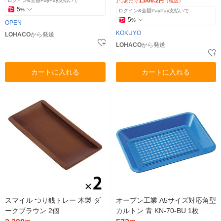
1,006.2
ログイン&全額PayPay支払いで
1つあたり
円
（税込）
5
%
ログイン&全額PayPay支払いで
5
%
OPEN
KOKUYO
LOHACO
から発送
LOHACO
から発送
カートに入れる
カートに入れる
スマイル つり銭トレー 木製 ダ
オープン工業 A5サイズ対応角型
ークブラウン 2個
カルトン 青 KN-70-BU 1枚