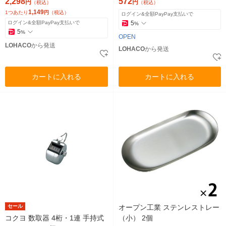
2,298
572
円
円
（税込）
（税込）
1,149
1つあたり
円
（税込）
ログイン&全額PayPay支払いで
ログイン&全額PayPay支払いで
5
%
5
%
OPEN
LOHACO
から発送
LOHACO
から発送
カートに入れる
カートに入れる
セール
オープン工業 ステンレストレー
コクヨ 数取器 4桁・1連 手持式
（小） 2個