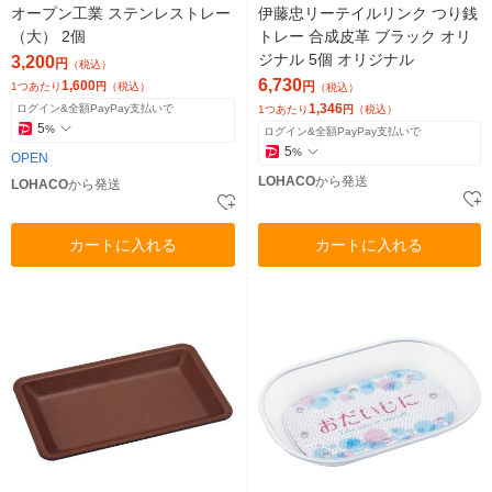
オープン工業 ステンレストレー
伊藤忠リーテイルリンク つり銭
（大） 2個
トレー 合成皮革 ブラック オリ
ジナル 5個 オリジナル
3,200
円
（税込）
6,730
1,600
円
1つあたり
円
（税込）
（税込）
1,346
ログイン&全額PayPay支払いで
1つあたり
円
（税込）
5
%
ログイン&全額PayPay支払いで
5
%
OPEN
LOHACO
から発送
LOHACO
から発送
カートに入れる
カートに入れる