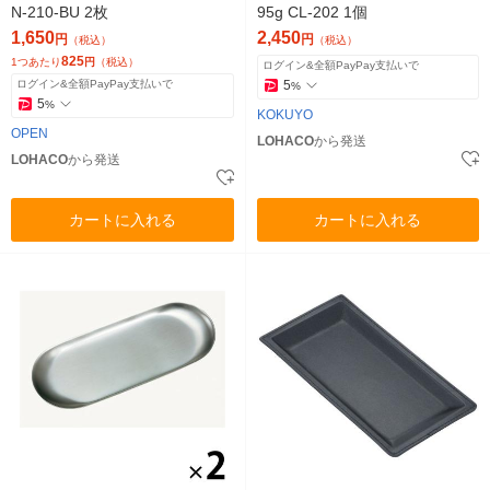
N-210-BU 2枚
95g CL-202 1個
1,650
2,450
円
円
（税込）
（税込）
825
1つあたり
円
（税込）
ログイン&全額PayPay支払いで
ログイン&全額PayPay支払いで
5
%
5
%
KOKUYO
OPEN
LOHACO
から発送
LOHACO
から発送
カートに入れる
カートに入れる