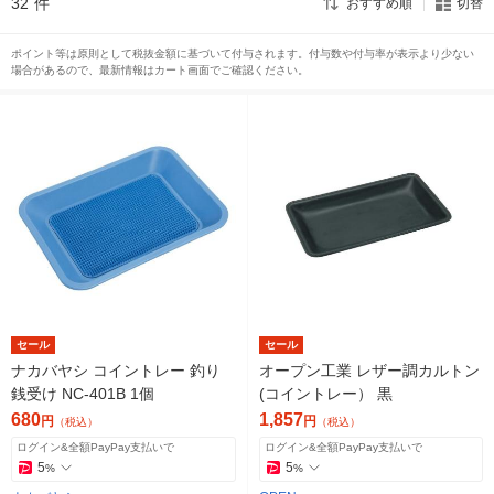
32
件
おすすめ順
切替
ポイント等は原則として税抜金額に基づいて付与されます。付与数や付与率が表示より少ない
場合があるので、最新情報はカート画面でご確認ください。
セール
セール
ナカバヤシ コイントレー 釣り
オープン工業 レザー調カルトン
銭受け NC-401B 1個
(コイントレー） 黒
680
1,857
円
円
（税込）
（税込）
ログイン&全額PayPay支払いで
ログイン&全額PayPay支払いで
5
5
%
%