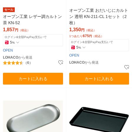
セール
オープン工業 おだいじにカルト
オープン工業 レザー調カルトン
ン 透明 KN-211-CL 1セット（2
茶 KN-52
枚）
1,857
1,350
円
円
（税込）
（税込）
675
1つあたり
円
（税込）
ログイン&全額PayPay支払いで
5
ログイン&全額PayPay支払いで
%
5
%
OPEN
OPEN
LOHACO
から発送
LOHACO
から発送
（6）
カートに入れる
カートに入れる