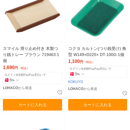
スマイル 滑り止め付き 木製つ
コクヨ カルトン(つり銭受け) 角
り銭トレー ブラウン 719463 1
型 W149×D225× DT-100G 1個
個
1,100
円
（税込）
1,690
円
（税込）
ログイン&全額PayPay支払いで
5
%
ログイン&全額PayPay支払いで
5
%
KOKUYO
LOHACO
から発送
LOHACO
から発送
カートに入れる
カートに入れる