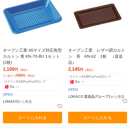
オープン工業 A5サイズ対応角型
オープン工業 レザー調カルト
カルトン 青 KN-70-BU 1セット
ン 茶 KN-62 1枚 （直送
(2枚)
品）
1,100
2,145
円
円
（税込）
（税込）
550
1つあたり
円
（税込）
ログイン&全額PayPay支払いで
ログイン&全額PayPay支払いで
5
%
5
%
OPEN
OPEN
LOHACO 直送品グループ1
から発送
LOHACO
から発送
カートに入れる
カートに入れる