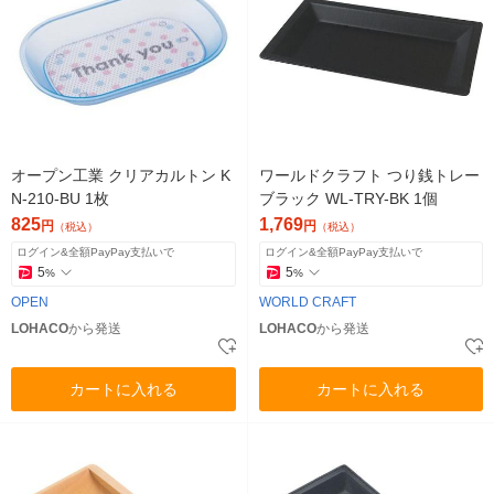
オープン工業 クリアカルトン K
ワールドクラフト つり銭トレー
N-210-BU 1枚
ブラック WL-TRY-BK 1個
825
1,769
円
円
（税込）
（税込）
ログイン&全額PayPay支払いで
ログイン&全額PayPay支払いで
5
5
%
%
OPEN
WORLD CRAFT
LOHACO
から発送
LOHACO
から発送
カートに入れる
カートに入れる