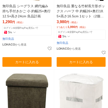
無印良品 シーグラス 網代編み
無印良品 重なる竹材長方形ボッ
持ち手付きかご 小 約幅25×奥行
クス ハーフ 中 約幅26×奥行18.
12.5×高さ24cm 良品計画
5×高さ16.5cm 1セット（2個）
良品計画
1,290
3,980
円
円
（税込）
（税込）
1,990
1つあたり
円
（税込）
ログイン&全額PayPay支払いで
5
ログイン&全額PayPay支払いで
%
5
%
無印良品
無印良品
LOHACO
から発送
LOHACO
から発送
カートに入れる
カートに入れる