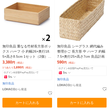
無印良品 重なる竹材長方形ボッ
無印良品 シーグラス 網代編み
クス ハーフ 小 約幅26×奥行18.
整理かご 長方形 中 ハーフ 約幅
5×高さ8.5cm 1セット（2個）
7.5×奥行25×高さ7cm 良品計画
良品計画
3,380
590
円
円
（税込）
（税込）
1,690
1つあたり
円
（税込）
ログイン&全額PayPay支払いで
ログイン&全額PayPay支払いで
5
%
5
%
無印良品
無印良品
LOHACO
から発送
LOHACO
から発送
カートに入れる
カートに入れる