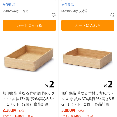
無印良品
無印良品
LOHACO
から発送
LOHACO
から発送
カートに入れる
カートに入れる
無印良品 重なる竹材整理ボック
無印良品 重なる竹材長方形ボッ
ス 中 約幅17×奥行26×高さ5.5c
クス 小 約幅37×奥行26×高さ8.5
m 1セット（2個） 良品計画
cm 1セット（2個） 良品計画
2,380
3,980
円
円
（税込）
（税込）
1,190
1,990
1つあたり
円
（税込）
1つあたり
円
（税込）