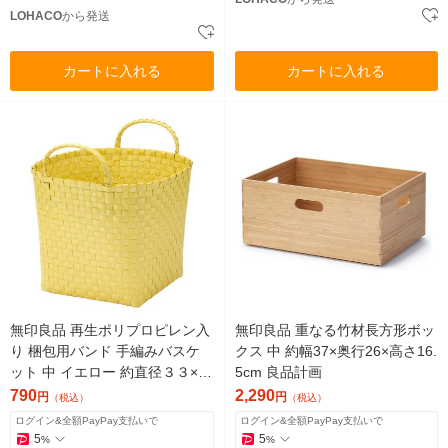
LOHACO
から発送
カートに入れる
カートに入れる
無印良品 再生ポリプロピレン入
無印良品 重なる竹材長方形ボッ
り 梱包用バンド 手編みバスケ
クス 中 約幅37×奥行26×高さ16.
ット 中 イエロー 約直径３３×高
5cm 良品計画
さ２５ｃｍ 良品計画
790
2,290
円
円
（税込）
（税込）
ログイン&全額PayPay支払いで
ログイン&全額PayPay支払いで
5
5
%
%