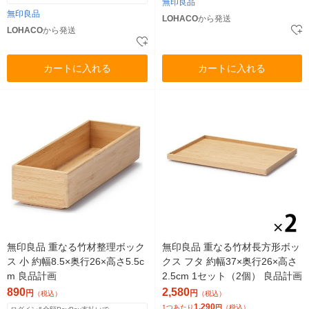
無印良品
無印良品
LOHACO
から発送
LOHACO
から発送
カートに入れる
カートに入れる
無印良品 重なる竹材整理ボック
無印良品 重なる竹材長方形ボッ
ス 小 約幅8.5×奥行26×高さ5.5c
クス フタ 約幅37×奥行26×高さ
m 良品計画
2.5cm 1セット（2個） 良品計画
890
2,580
円
円
（税込）
（税込）
1,290
1つあたり
円
（税込）