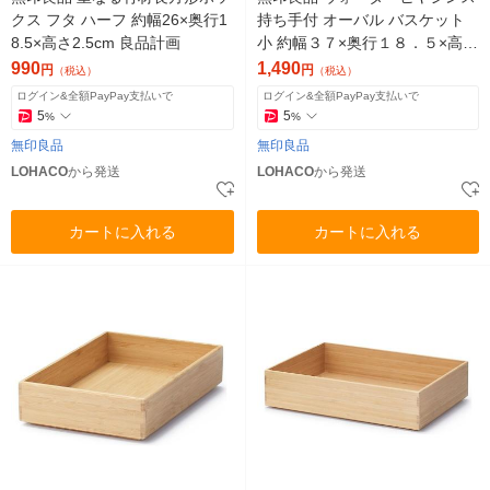
クス フタ ハーフ 約幅26×奥行1
持ち手付 オーバル バスケット
8.5×高さ2.5cm 良品計画
小 約幅３７×奥行１８．５×高さ
１６ｃｍ 良品計画
990
1,490
円
円
（税込）
（税込）
ログイン&全額PayPay支払いで
ログイン&全額PayPay支払いで
5
5
%
%
無印良品
無印良品
LOHACO
から発送
LOHACO
から発送
カートに入れる
カートに入れる