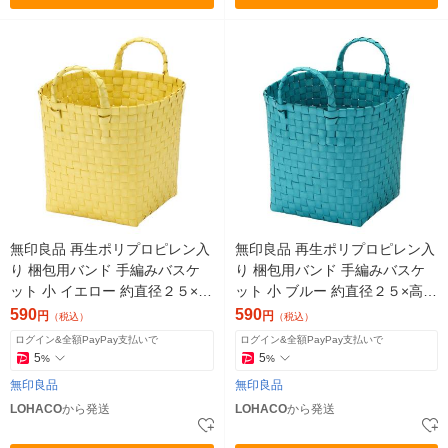
無印良品 再生ポリプロピレン入
無印良品 再生ポリプロピレン入
り 梱包用バンド 手編みバスケ
り 梱包用バンド 手編みバスケ
ット 小 イエロー 約直径２５×高
ット 小 ブルー 約直径２５×高さ
さ２０ｃｍ 良品計画
２０ｃｍ 良品計画
590
590
円
円
（税込）
（税込）
ログイン&全額PayPay支払いで
ログイン&全額PayPay支払いで
5
5
%
%
無印良品
無印良品
LOHACO
から発送
LOHACO
から発送