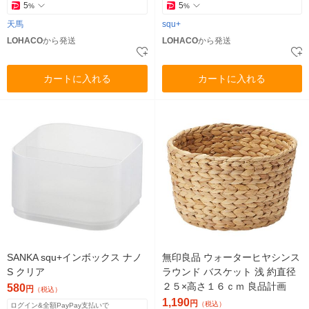
5
5
%
%
天馬
squ+
LOHACO
から発送
LOHACO
から発送
カートに入れる
カートに入れる
SANKA squ+インボックス ナノ
無印良品 ウォーターヒヤシンス
S クリア
ラウンド バスケット 浅 約直径
２５×高さ１６ｃｍ 良品計画
580
円
（税込）
1,190
円
（税込）
ログイン&全額PayPay支払いで