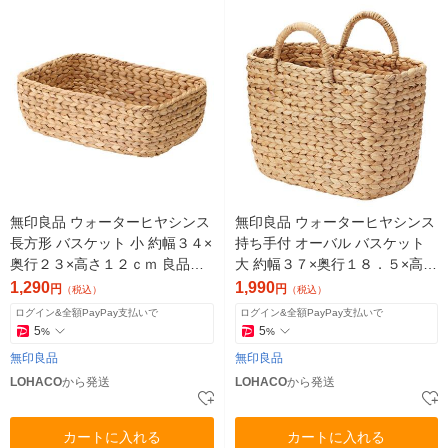
無印良品 ウォーターヒヤシンス
無印良品 ウォーターヒヤシンス
長方形 バスケット 小 約幅３４×
持ち手付 オーバル バスケット
奥行２３×高さ１２ｃｍ 良品計
大 約幅３７×奥行１８．５×高さ
画
２６ｃｍ 良品計画
1,290
1,990
円
円
（税込）
（税込）
ログイン&全額PayPay支払いで
ログイン&全額PayPay支払いで
5
5
%
%
無印良品
無印良品
LOHACO
から発送
LOHACO
から発送
カートに入れる
カートに入れる