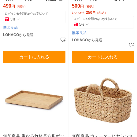
個×2） 良品計画
490
500
円
円
（税込）
（税込）
250
1つあたり
円
（税込）
ログイン&全額PayPay支払いで
5
ログイン&全額PayPay支払いで
%
5
%
無印良品
無印良品
LOHACO
から発送
LOHACO
から発送
カートに入れる
カートに入れる
無印良品 重なる竹材長方形ボッ
無印良品 ウォーターヒヤシンス