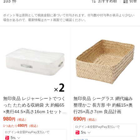
103
件
おすすめ順
切替
ポイント等は原則として税抜金額に基づいて付与されます。付与数や付与率が表示より少ない
場合があるので、最新情報はカート画面でご確認ください。
無印良品 レジャーシートでつく
無印良品 シーグラス 網代編み
った たためる収納袋 大 約幅65
整理かご 長方形 中 約幅15×奥
×奥行44.5×高さ16cm 1セット
行25×高さ7cm 良品計画
（1個×2） 良品計画
980
690
円
円
（税込）
（税込）
490
1つあたり
円
（税込）
ログイン&全額PayPay支払いで
ログイン&全額PayPay支払いで
5
%
5
%