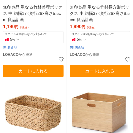
無印良品 重なる竹材整理ボック
無印良品 重なる竹材長方形ボッ
ス 中 約幅17×奥行26×高さ5.5c
クス 小 約幅37×奥行26×高さ8.5
m 良品計画
cm 良品計画
1,190
1,990
円
円
（税込）
（税込）
ログイン&全額PayPay支払いで
ログイン&全額PayPay支払いで
5
5
%
%
無印良品
無印良品
LOHACO
から発送
LOHACO
から発送
カートに入れる
カートに入れる