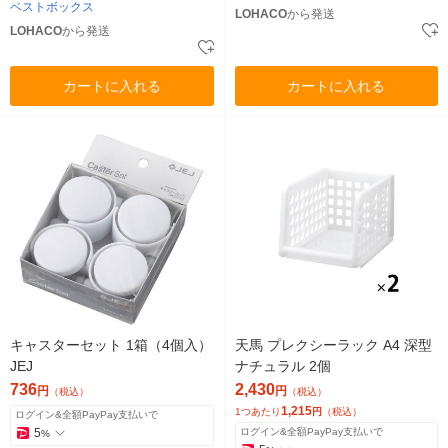
ベストボックス
LOHACO
から発送
LOHACO
から発送
カートに入れる
カートに入れる
キャスターセット 1箱（4個入）
天馬 プレクシーラック A4 深型
JEJ
ナチュラル 2個
736
2,430
円
円
（税込）
（税込）
1,215
1つあたり
円
（税込）
ログイン&全額PayPay支払いで
5
ログイン&全額PayPay支払いで
%