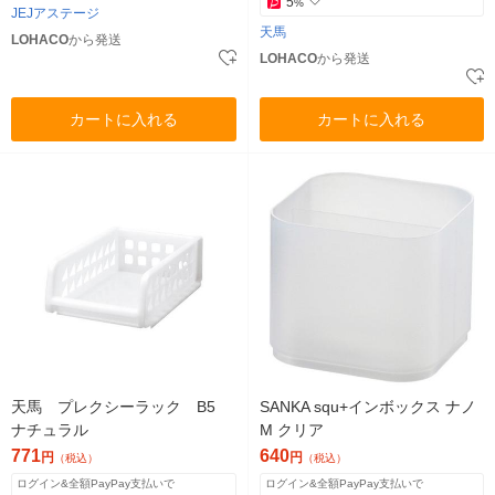
5
%
JEJアステージ
天馬
LOHACO
から発送
LOHACO
から発送
カートに入れる
カートに入れる
天馬 プレクシーラック B5
SANKA squ+インボックス ナノ
ナチュラル
M クリア
771
640
円
円
（税込）
（税込）
ログイン&全額PayPay支払いで
ログイン&全額PayPay支払いで