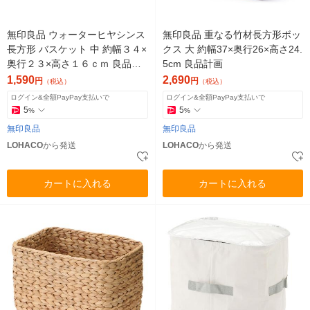
無印良品 ウォーターヒヤシンス
無印良品 重なる竹材長方形ボッ
長方形 バスケット 中 約幅３４×
クス 大 約幅37×奥行26×高さ24.
奥行２３×高さ１６ｃｍ 良品計
5cm 良品計画
画
1,590
2,690
円
円
（税込）
（税込）
ログイン&全額PayPay支払いで
ログイン&全額PayPay支払いで
5
5
%
%
無印良品
無印良品
LOHACO
から発送
LOHACO
から発送
カートに入れる
カートに入れる