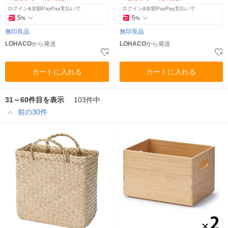
ログイン&全額PayPay支払いで
ログイン&全額PayPay支払いで
5
5
%
%
無印良品
無印良品
LOHACO
から発送
LOHACO
から発送
カートに入れる
カートに入れる
31～60件目を表示
103件中
前の30件