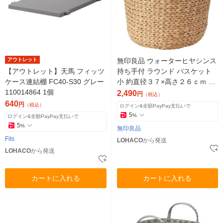
アウトレット
無印良品 ウォーターヒヤシンス
【アウトレット】天馬 フィッツ
持ち手付 ラウンド バスケット
ケース連結棚 FC40-S30 グレー
小 約直径３７×高さ２６ｃｍ 良
110014864 1個
品計画
2,490
円
（税込）
640
円
（税込）
ログイン&全額PayPay支払いで
5
%
ログイン&全額PayPay支払いで
5
%
無印良品
Fits
LOHACO
から発送
LOHACO
から発送
カートに入れる
カートに入れる