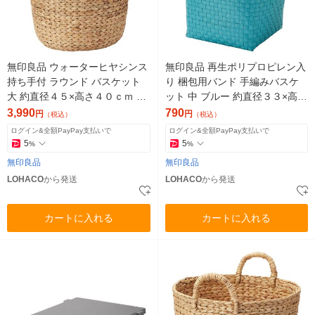
無印良品 ウォーターヒヤシンス
無印良品 再生ポリプロピレン入
持ち手付 ラウンド バスケット
り 梱包用バンド 手編みバスケ
大 約直径４５×高さ４０ｃｍ 良
ット 中 ブルー 約直径３３×高さ
品計画
２５ｃｍ 良品計画
3,990
790
円
円
（税込）
（税込）
ログイン&全額PayPay支払いで
ログイン&全額PayPay支払いで
5
5
%
%
無印良品
無印良品
LOHACO
から発送
LOHACO
から発送
カートに入れる
カートに入れる