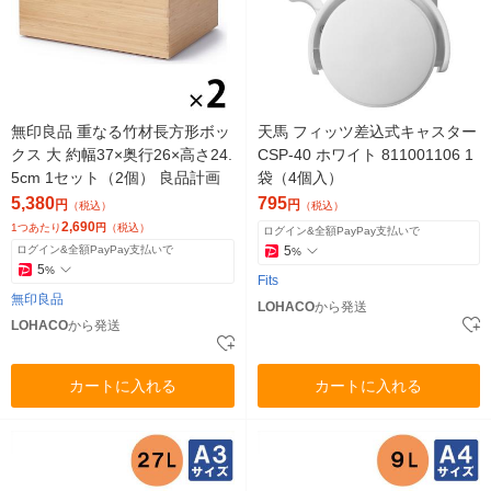
無印良品 重なる竹材長方形ボッ
天馬 フィッツ差込式キャスター
クス 大 約幅37×奥行26×高さ24.
CSP-40 ホワイト 811001106 1
5cm 1セット（2個） 良品計画
袋（4個入）
5,380
795
円
円
（税込）
（税込）
2,690
1つあたり
円
（税込）
ログイン&全額PayPay支払いで
ログイン&全額PayPay支払いで
5
%
5
%
Fits
無印良品
LOHACO
から発送
LOHACO
から発送
カートに入れる
カートに入れる