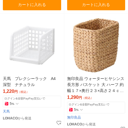
カートに入れる
カートに入れる
天馬 プレクシーラック A4
無印良品 ウォーターヒヤシンス
深型 ナチュラル
長方形 バスケット 大 ハーフ 約
幅１７×奥行２３×高さ２４ｃｍ
1,220
円
（税込）
良品計画
1,290
円
（税込）
ログイン&全額PayPay支払いで
5
%
ログイン&全額PayPay支払いで
5
%
天馬
無印良品
LOHACO
から発送
LOHACO
から発送