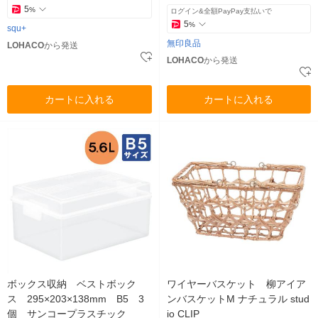
5
%
ログイン&全額PayPay支払いで
5
%
squ+
無印良品
LOHACO
から発送
LOHACO
から発送
カートに入れる
カートに入れる
ボックス収納 ベストボック
ワイヤーバスケット 柳アイア
ス 295×203×138mm B5 3
ンバスケットM ナチュラル stud
個 サンコープラスチック
io CLIP