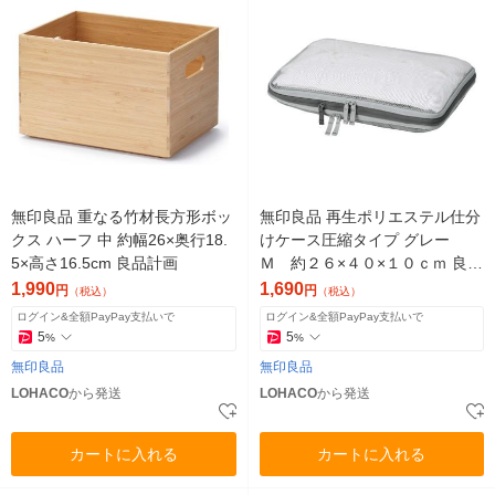
無印良品 重なる竹材長方形ボッ
無印良品 再生ポリエステル仕分
クス ハーフ 中 約幅26×奥行18.
けケース圧縮タイプ グレー
5×高さ16.5cm 良品計画
Ｍ 約２６×４０×１０ｃｍ 良品
計画
1,990
1,690
円
円
（税込）
（税込）
ログイン&全額PayPay支払いで
ログイン&全額PayPay支払いで
5
5
%
%
無印良品
無印良品
LOHACO
から発送
LOHACO
から発送
カートに入れる
カートに入れる