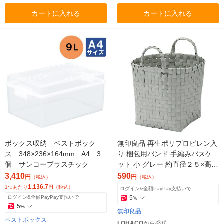
カートに入れる
カートに入れる
ボックス収納 ベストボック
無印良品 再生ポリプロピレン入
ス 348×236×164mm A4 3
り 梱包用バンド 手編みバスケ
個 サンコープラスチック
ット 小 グレー 約直径２５×高さ
２０ｃｍ 良品計画
3,410
590
円
円
（税込）
（税込）
1,136.7
1つあたり
円
（税込）
ログイン&全額PayPay支払いで
ログイン&全額PayPay支払いで
5
%
5
%
無印良品
ベストボックス
LOHACO
から発送