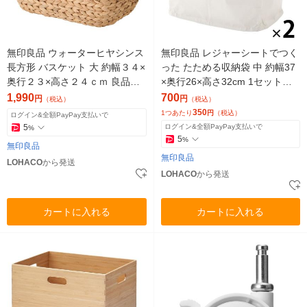
無印良品 ウォーターヒヤシンス
無印良品 レジャーシートでつく
長方形 バスケット 大 約幅３４×
った たためる収納袋 中 約幅37
奥行２３×高さ２４ｃｍ 良品計
×奥行26×高さ32cm 1セット（1
画
個×2） 良品計画
1,990
700
円
円
（税込）
（税込）
350
1つあたり
円
（税込）
ログイン&全額PayPay支払いで
5
ログイン&全額PayPay支払いで
%
5
%
無印良品
無印良品
LOHACO
から発送
LOHACO
から発送
カートに入れる
カートに入れる