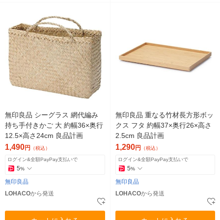
無印良品 シーグラス 網代編み
無印良品 重なる竹材長方形ボッ
持ち手付きかご 大 約幅36×奥行
クス フタ 約幅37×奥行26×高さ
12.5×高さ24cm 良品計画
2.5cm 良品計画
1,490
1,290
円
円
（税込）
（税込）
ログイン&全額PayPay支払いで
ログイン&全額PayPay支払いで
5
5
%
%
無印良品
無印良品
LOHACO
から発送
LOHACO
から発送