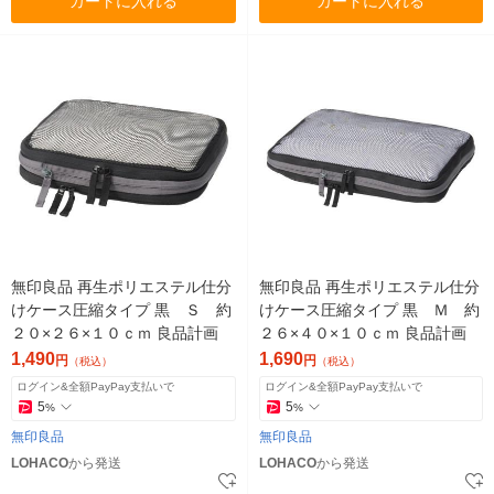
カートに入れる
カートに入れる
無印良品 再生ポリエステル仕分
無印良品 再生ポリエステル仕分
けケース圧縮タイプ 黒 Ｓ 約
けケース圧縮タイプ 黒 Ｍ 約
２０×２６×１０ｃｍ 良品計画
２６×４０×１０ｃｍ 良品計画
1,490
1,690
円
円
（税込）
（税込）
ログイン&全額PayPay支払いで
ログイン&全額PayPay支払いで
5
5
%
%
無印良品
無印良品
LOHACO
から発送
LOHACO
から発送