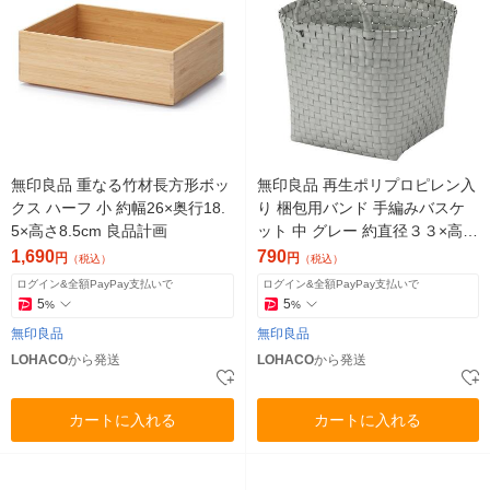
無印良品 重なる竹材長方形ボッ
無印良品 再生ポリプロピレン入
クス ハーフ 小 約幅26×奥行18.
り 梱包用バンド 手編みバスケ
5×高さ8.5cm 良品計画
ット 中 グレー 約直径３３×高さ
２５ｃｍ 良品計画
1,690
790
円
円
（税込）
（税込）
ログイン&全額PayPay支払いで
ログイン&全額PayPay支払いで
5
5
%
%
無印良品
無印良品
LOHACO
から発送
LOHACO
から発送
カートに入れる
カートに入れる