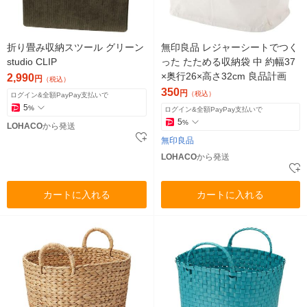
折り畳み収納スツール グリーン
無印良品 レジャーシートでつく
studio CLIP
った たためる収納袋 中 約幅37
×奥行26×高さ32cm 良品計画
2,990
円
（税込）
350
円
（税込）
ログイン&全額PayPay支払いで
5
%
ログイン&全額PayPay支払いで
5
%
LOHACO
から発送
無印良品
LOHACO
から発送
カートに入れる
カートに入れる