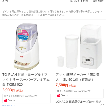
3
件
おすすめ順
切替
ポイント等は原則として税抜金額に基づいて付与されます。付与数や付与率が表示より少ない
場合があるので、最新情報はカート画面でご確認ください。
TO-PLAN 甘酒・ヨーグルトフ
アサヒ 醗酵メーカー「菌活美
ァクトリー スーパープレミアム
人」 SL-50 1個（直送品）
白 TKSM-020
7,580
円
（税込）
3,903
円
（税込）
ログイン&全額PayPay支払いで
5
%
ログイン&全額PayPay支払いで
5
%
LOHACO 直送品グループ1
から発送