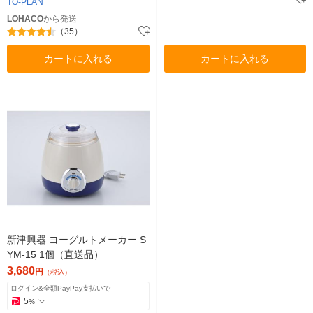
TO-PLAN
LOHACO
から発送
（35）
カートに入れる
カートに入れる
新津興器 ヨーグルトメーカー S
YM-15 1個（直送品）
3,680
円
（税込）
ログイン&全額PayPay支払いで
5
%