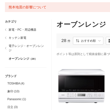
熊本地震の影響について
カテゴリ
オーブンレンジ
家電・PC・周辺機器
キッチン家電
28
おすすめ順
件
電子レンジ・オーブンレン
ジ
ポイント等は原則として税抜金額に基づ
オーブンレンジ
（28）
ブランド
TOSHIBA (4)
象印 (10)
Panasonic (1)
日立 (3)