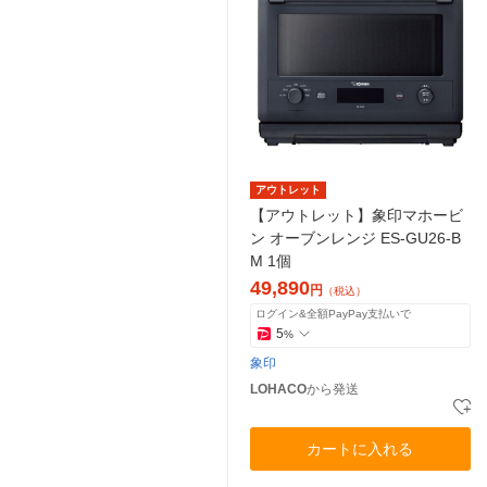
アウトレット
【アウトレット】象印マホービ
ン オーブンレンジ ES-GU26-B
M 1個
49,890
円
（税込）
ログイン&全額PayPay支払いで
5
%
象印
LOHACO
から発送
カートに入れる