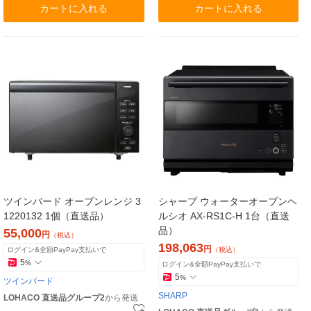
カートに入れる
カートに入れる
ツインバード オーブンレンジ 3
シャープ ウォーターオーブンヘ
1220132 1個（直送品）
ルシオ AX-RS1C-H 1台（直送
品）
55,000
円
（税込）
198,063
円
ログイン&全額PayPay支払いで
（税込）
5
%
ログイン&全額PayPay支払いで
5
%
ツインバード
SHARP
LOHACO 直送品グループ2
から発送