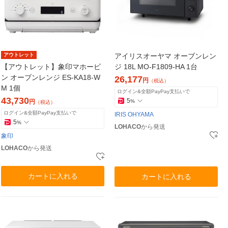
アウトレット
アイリスオーヤマ オーブンレン
【アウトレット】象印マホービ
ジ 18L MO-F1809-HA 1台
ン オーブンレンジ ES-KA18-W
26,177
円
（税込）
M 1個
ログイン&全額PayPay支払いで
43,730
5
円
%
（税込）
ログイン&全額PayPay支払いで
IRIS OHYAMA
5
%
LOHACO
から発送
象印
LOHACO
から発送
カートに入れる
カートに入れる