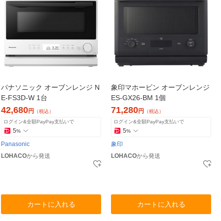
パナソニック オーブンレンジ N
象印マホービン オーブンレンジ
E-FS3D-W 1台
ES-GX26-BM 1個
42,680
71,280
円
円
（税込）
（税込）
ログイン&全額PayPay支払いで
ログイン&全額PayPay支払いで
5
5
%
%
Panasonic
象印
LOHACO
から発送
LOHACO
から発送
カートに入れる
カートに入れる