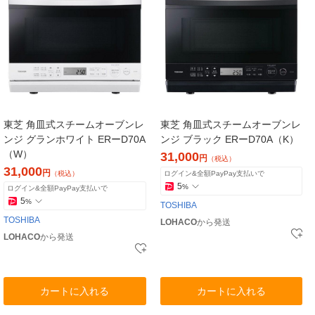
東芝 角皿式スチームオーブンレ
東芝 角皿式スチームオーブンレ
ンジ グランホワイト ERーD70A
ンジ ブラック ERーD70A（K）
（W）
31,000
円
（税込）
31,000
円
（税込）
ログイン&全額PayPay支払いで
5
%
ログイン&全額PayPay支払いで
5
%
TOSHIBA
TOSHIBA
LOHACO
から発送
LOHACO
から発送
カートに入れる
カートに入れる