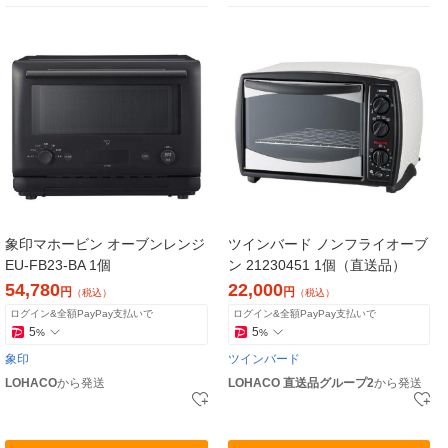
象印マホービン オーブンレンジ
ツインバード ノンフライオーブ
EU-FB23-BA 1個
ン 21230451 1個（直送品）
54,780
22,000
円
円
（税込）
（税込）
ログイン&全額PayPay支払いで
ログイン&全額PayPay支払いで
5
5
%
%
象印
ツインバード
LOHACO
から発送
LOHACO 直送品グループ2
から発送