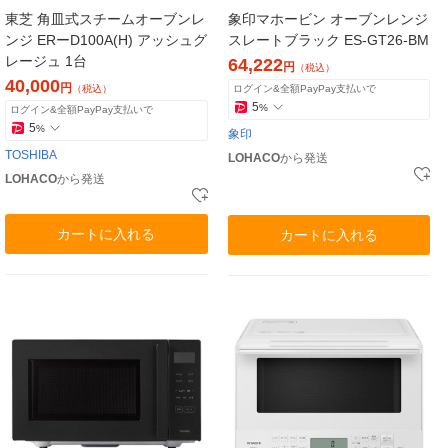
東芝 角皿式スチームオーブンレ
象印マホービン オーブンレンジ
ンジ ERーD100A(H) アッシュグ
スレートブラック ES-GT26-BM
レージュ 1台
64,222
円
（税込）
40,000
円
（税込）
ログイン&全額PayPay支払いで
5
%
ログイン&全額PayPay支払いで
5
%
象印
TOSHIBA
LOHACO
から発送
LOHACO
から発送
カートに入れる
カートに入れる