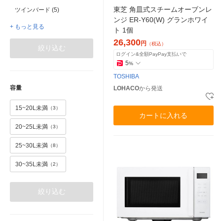
東芝 角皿式スチームオーブンレ
ツインバード (5)
ンジ ER-Y60(W) グランホワイ
+ もっと見る
ト 1個
26,300
円
（税込）
絞り込む
ログイン&全額PayPay支払いで
5
%
TOSHIBA
容量
LOHACO
から発送
15~20L未満
（3）
カートに入れる
20~25L未満
（3）
25~30L未満
（8）
30~35L未満
（2）
絞り込む