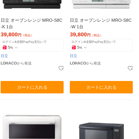
日立 オーブンレンジ MRO-S8C
日立 オーブンレンジ MRO-S8C
-K 1台
-W 1台
39,800
39,800
円
円
（税込）
（税込）
ログイン&全額PayPay支払いで
ログイン&全額PayPay支払いで
5
5
%
%
日立
日立
LOHACO
から発送
LOHACO
から発送
カートに入れる
カートに入れる