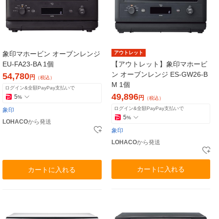
象印マホービン オーブンレンジ
アウトレット
EU-FA23-BA 1個
【アウトレット】象印マホービ
ン オーブンレンジ ES-GW26-B
54,780
円
（税込）
M 1個
ログイン&全額PayPay支払いで
49,896
5
%
円
（税込）
ログイン&全額PayPay支払いで
象印
5
%
LOHACO
から発送
象印
LOHACO
から発送
カートに入れる
カートに入れる