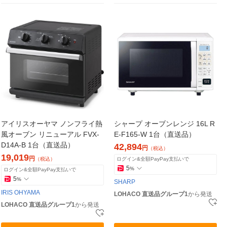
アイリスオーヤマ ノンフライ熱
シャープ オーブンレンジ 16L R
風オーブン リニューアル FVX-
E-F165-W 1台（直送品）
D14A-B 1台（直送品）
42,894
円
（税込）
19,019
円
（税込）
ログイン&全額PayPay支払いで
5
%
ログイン&全額PayPay支払いで
5
%
SHARP
IRIS OHYAMA
LOHACO 直送品グループ1
から発送
LOHACO 直送品グループ1
から発送