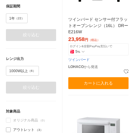
保証期間
1年
（22）
ツインバード センサー付フラッ
トオーブンレンジ（16L） DRー
E216W
絞り込む
23,958
円
（税込）
ログイン&全額PayPay支払いで
5
%
レンジ出力
ツインバード
LOHACO
から発送
1000W以上
（6）
カートに入れる
絞り込む
対象商品
オリジナル商品
（0）
アウトレット
（3）