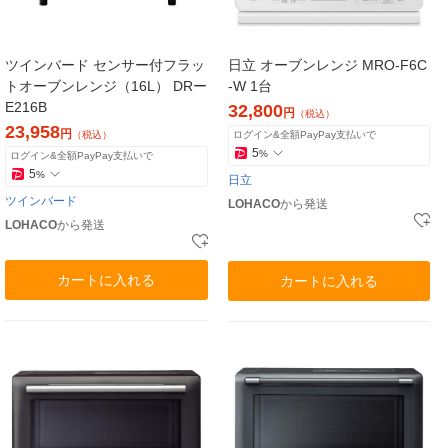
ツインバード センサー付フラッ
日立 オーブンレンジ MRO-F6C
トオーブンレンジ（16L） DRー
-W 1台
E216B
32,800
円
（税込）
23,958
円
（税込）
ログイン&全額PayPay支払いで
5
%
ログイン&全額PayPay支払いで
5
%
日立
ツインバード
LOHACO
から発送
LOHACO
から発送
カートに入れる
カートに入れる