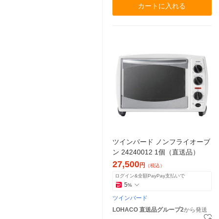
カートに入れる
ツインバード ノンフライオーブ
ン 24240012 1個（直送品）
27,500
円
（税込）
ログイン&全額PayPay支払いで
5
%
ツインバード
LOHACO 直送品グループ2
から発送