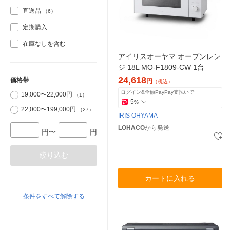
直送品
（6）
定期購入
在庫なしを含む
アイリスオーヤマ オーブンレン
ジ 18L MO-F1809-CW 1台
24,618
価格帯
円
（税込）
ログイン&全額PayPay支払いで
19,000〜22,000円
（1）
5
%
22,000〜199,000円
（27）
IRIS OHYAMA
LOHACO
から発送
円〜
円
絞り込む
カートに入れる
条件をすべて解除する