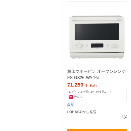
象印マホービン オーブンレンジ
ES-GX26-WA 1個
71,280
円
（税込）
ログイン&全額PayPay支払いで
5
%
象印
LOHACO
から発送