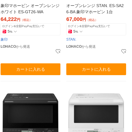
象印マホービン オーブンレンジ
オーブンレンジ STAN. ES-SA2
ホワイト ES-GT26-WA
6-BA 象印マホービン 1台
64,222
67,000
円
円
（税込）
（税込）
ログイン&全額PayPay支払いで
ログイン&全額PayPay支払いで
5
5
%
%
象印
STAN.
LOHACO
から発送
LOHACO
から発送
カートに入れる
カートに入れる