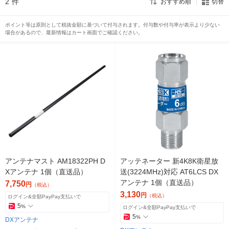
2
件
おすすめ順
切替
ポイント等は原則として税抜金額に基づいて付与されます。付与数や付与率が表示より少ない
場合があるので、最新情報はカート画面でご確認ください。
アンテナマスト AM18322PH D
アッテネーター 新4K8K衛星放
Xアンテナ 1個（直送品）
送(3224MHz)対応 AT6LCS DX
アンテナ 1個（直送品）
7,750
円
（税込）
3,130
円
（税込）
ログイン&全額PayPay支払いで
5
%
ログイン&全額PayPay支払いで
5
%
DXアンテナ