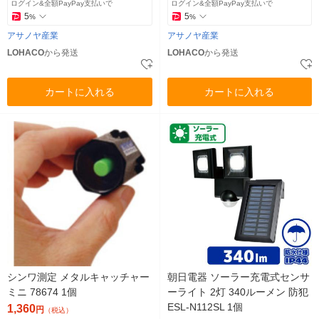
ログイン&全額PayPay支払いで
ログイン&全額PayPay支払いで
5
5
%
%
アサノヤ産業
アサノヤ産業
LOHACO
から発送
LOHACO
から発送
カートに入れる
カートに入れる
シンワ測定 メタルキャッチャー
朝日電器 ソーラー充電式センサ
ミニ 78674 1個
ーライト 2灯 340ルーメン 防犯
ESL-N112SL 1個
1,360
円
（税込）