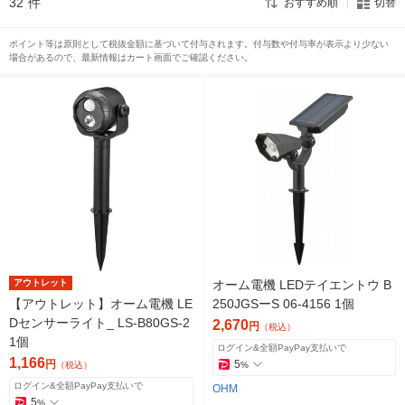
32
件
おすすめ順
切替
ポイント等は原則として税抜金額に基づいて付与されます。付与数や付与率が表示より少ない
場合があるので、最新情報はカート画面でご確認ください。
アウトレット
オーム電機 LEDテイエントウ B
【アウトレット】オーム電機 LE
250JGSーS 06-4156 1個
Dセンサーライト_ LS-B80GS-2
2,670
円
（税込）
1個
ログイン&全額PayPay支払いで
1,166
円
5
（税込）
%
ログイン&全額PayPay支払いで
OHM
5
%