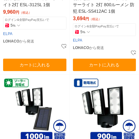
イト2灯 ESL-312SL 1個
サーライト 2灯 800ルーメン 防
犯 ESL-SS412AC 1個
9,960
円
（税込）
3,694
円
（税込）
ログイン&全額PayPay支払いで
5
%
ログイン&全額PayPay支払いで
5
%
ELPA
ELPA
LOHACO
から発送
LOHACO
から発送
カートに入れる
カートに入れる