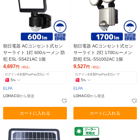
朝日電器 ACコンセント式セン
朝日電器 ACコンセント式セン
サーライト 1灯 600ルーメン 防
サーライト 2灯 1700ルーメン
犯 ESL-SS421AC 1個
防犯 ESL-SS1002AC 1個
4,697
9,527
円
円
（税込）
（税込）
ログイン&全額PayPay支払いで
ログイン&全額PayPay支払いで
5
5
%
%
ELPA
ELPA
LOHACO
から発送
LOHACO
から発送
カートに入れる
カートに入れる