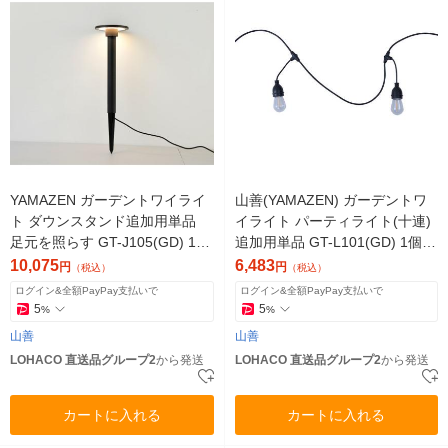
YAMAZEN ガーデントワイライ
山善(YAMAZEN) ガーデントワ
ト ダウンスタンド追加用単品
イライト パーティライト(十連)
足元を照らす GT-J105(GD) 1灯
追加用単品 GT-L101(GD) 1個
（直送品）
（直送品）
10,075
6,483
円
円
（税込）
（税込）
ログイン&全額PayPay支払いで
ログイン&全額PayPay支払いで
5
5
%
%
山善
山善
LOHACO 直送品グループ2
から発送
LOHACO 直送品グループ2
から発送
カートに入れる
カートに入れる