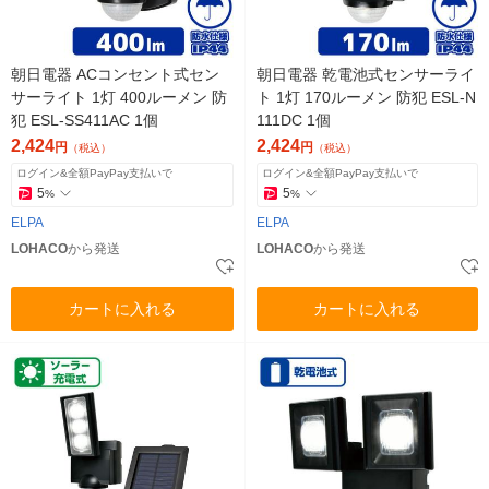
朝日電器 ACコンセント式セン
朝日電器 乾電池式センサーライ
サーライト 1灯 400ルーメン 防
ト 1灯 170ルーメン 防犯 ESL-N
犯 ESL-SS411AC 1個
111DC 1個
2,424
2,424
円
円
（税込）
（税込）
ログイン&全額PayPay支払いで
ログイン&全額PayPay支払いで
5
5
%
%
ELPA
ELPA
LOHACO
から発送
LOHACO
から発送
カートに入れる
カートに入れる