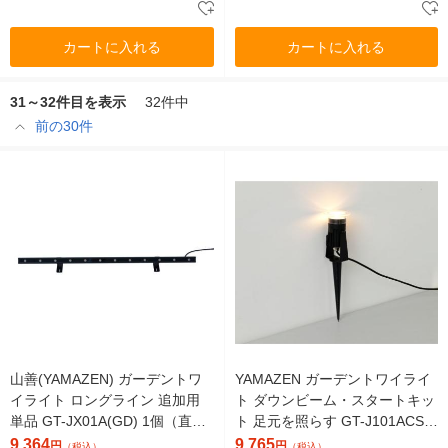
カートに入れる
カートに入れる
31～32件目を表示
32件中
前の30件
山善(YAMAZEN) ガーデントワ
YAMAZEN ガーデントワイライ
イライト ロングライン 追加用
ト ダウンビーム・スタートキッ
単品 GT-JX01A(GD) 1個（直送
ト 足元を照らす GT-J101ACS
品）
(GD) 1灯（直送品）
9,364
9,765
円
円
（税込）
（税込）