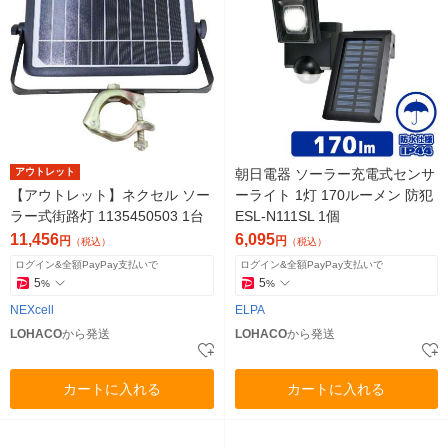
アウトレット
朝日電器 ソーラー充電式センサ
【アウトレット】ネクセル ソー
ーライト 1灯 170ルーメン 防犯
ラー式街路灯 1135450503 1台
ESL-N111SL 1個
11,456
6,095
円
円
（税込）
（税込）
ログイン&全額PayPay支払いで
ログイン&全額PayPay支払いで
5
5
%
%
NEXcell
ELPA
LOHACO
から発送
LOHACO
から発送
カートに入れる
カートに入れる