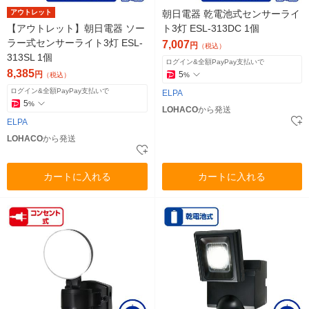
アウトレット
朝日電器 乾電池式センサーライ
【アウトレット】朝日電器 ソー
ト3灯 ESL-313DC 1個
ラー式センサーライト3灯 ESL-
7,007
円
（税込）
313SL 1個
ログイン&全額PayPay支払いで
8,385
円
5
（税込）
%
ログイン&全額PayPay支払いで
ELPA
5
%
LOHACO
から発送
ELPA
LOHACO
から発送
カートに入れる
カートに入れる