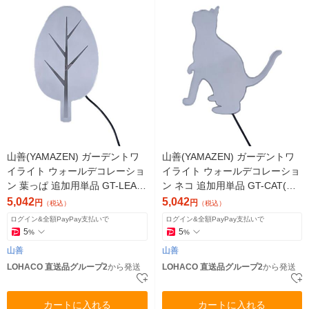
山善(YAMAZEN) ガーデントワ
山善(YAMAZEN) ガーデントワ
イライト ウォールデコレーショ
イライト ウォールデコレーショ
ン 葉っぱ 追加用単品 GT-LEAF
ン ネコ 追加用単品 GT-CAT(G
(GD) 1個（直送品）
D) 1個（直送品）
5,042
5,042
円
円
（税込）
（税込）
ログイン&全額PayPay支払いで
ログイン&全額PayPay支払いで
5
5
%
%
山善
山善
LOHACO 直送品グループ2
から発送
LOHACO 直送品グループ2
から発送
カートに入れる
カートに入れる