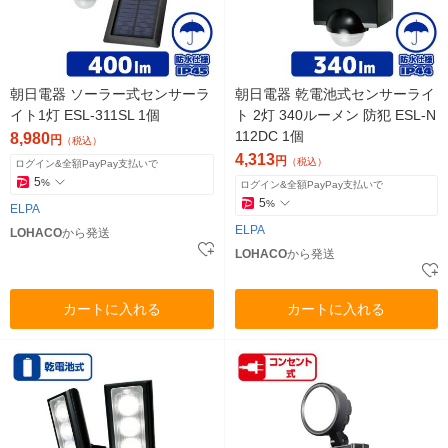
朝日電器 ソーラー式センサーラ
朝日電器 乾電池式センサーライ
イト1灯 ESL-311SL 1個
ト 2灯 340ルーメン 防犯 ESL-N
112DC 1個
8,980
円
（税込）
4,313
円
（税込）
ログイン&全額PayPay支払いで
5
%
ログイン&全額PayPay支払いで
5
%
ELPA
ELPA
LOHACO
から発送
LOHACO
から発送
カートに入れる
カートに入れる