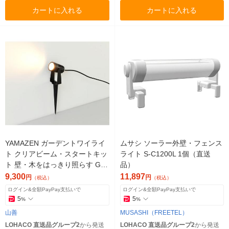
カートに入れる
カートに入れる
YAMAZEN ガーデントワイライ
ムサシ ソーラー外壁・フェンス
ト クリアビーム・スタートキッ
ライト S-C1200L 1個（直送
ト 壁・木をはっきり照らす GT-
品）
J101AS(GD) 1灯（直送品）
9,300
11,897
円
円
（税込）
（税込）
ログイン&全額PayPay支払いで
ログイン&全額PayPay支払いで
5
5
%
%
山善
MUSASHI（FREETEL）
LOHACO 直送品グループ2
から発送
LOHACO 直送品グループ2
から発送