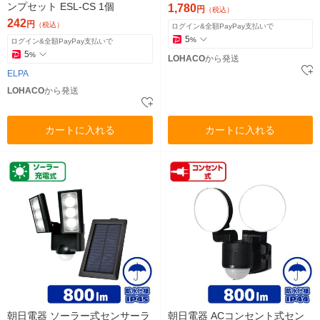
ンプセット ESL-CS 1個
1,780
円
（税込）
242
円
（税込）
ログイン&全額PayPay支払いで
5
%
ログイン&全額PayPay支払いで
5
%
LOHACO
から発送
ELPA
LOHACO
から発送
カートに入れる
カートに入れる
朝日電器 ソーラー式センサーラ
朝日電器 ACコンセント式セン