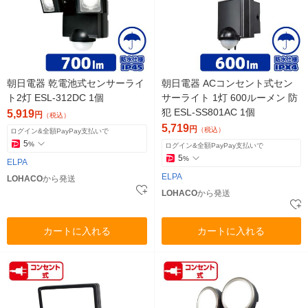
朝日電器 乾電池式センサーライ
朝日電器 ACコンセント式セン
ト2灯 ESL-312DC 1個
サーライト 1灯 600ルーメン 防
犯 ESL-SS801AC 1個
5,919
円
（税込）
5,719
円
（税込）
ログイン&全額PayPay支払いで
5
%
ログイン&全額PayPay支払いで
5
%
ELPA
ELPA
LOHACO
から発送
LOHACO
から発送
カートに入れる
カートに入れる