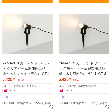
YAMAZEN ガーデントワイライ
YAMAZEN ガーデントワイライ
ト クリアビーム追加用単品
ト スモークビーム追加用単品
壁・木をはっきり照らす GT-J1
壁・木を幻想的に照らす GT-J1
01A(GD) 1灯（直送品）
01AB(GD) 1灯（直送品）
5,425
5,425
円
円
（税込）
（税込）
ログイン&全額PayPay支払いで
ログイン&全額PayPay支払いで
5
5
%
%
山善
山善
LOHACO 直送品グループ2
から発送
LOHACO 直送品グループ2
から発送