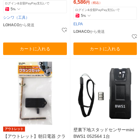
6,586
円
（税込）
ログイン&全額PayPay支払いで
5
%
ログイン&全額PayPay支払いで
5
%
シンワ（工具）
ELPA
LOHACO
から発送
LOHACO
から発送
カートに入れる
カートに入れる
アウトレット
壁裏下地スタッドセンサーmini
【アウトレット】朝日電器 クラ
BWS1 052564 1台