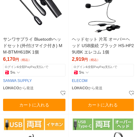
サンワサプライ Bluetoothヘッ
ヘッドセット 片耳 オーバーヘ
ドセット(外付けマイク付き) M
ッド USB接続 ブラック HS-HP2
M-BTMH61BK 1個
9UBK エレコム 1個
6,170
2,919
円
円
（税込）
（税込）
ログイン&全額PayPay支払いで
ログイン&全額PayPay支払いで
5
5
%
%
SANWA SUPPLY
ELECOM
LOHACO
から発送
LOHACO
から発送
カートに入れる
カートに入れる