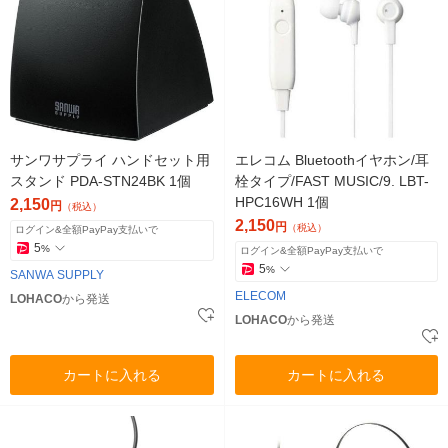
サンワサプライ ハンドセット用
エレコム Bluetoothイヤホン/耳
スタンド PDA-STN24BK 1個
栓タイプ/FAST MUSIC/9. LBT-
HPC16WH 1個
2,150
円
（税込）
2,150
円
（税込）
ログイン&全額PayPay支払いで
5
%
ログイン&全額PayPay支払いで
5
%
SANWA SUPPLY
ELECOM
LOHACO
から発送
LOHACO
から発送
カートに入れる
カートに入れる