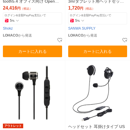
tooth5.4 オフィス向け OpenMe
3m/タブレット用ヘッドセット
et ショックス 1個 ブラック
MM-HS526TAB
24,416
1,720
円
円
（税込）
（税込）
ログイン&全額PayPay支払いで
ログイン&全額PayPay支払いで
5
5
%
%
Shokz
SANWA SUPPLY
LOHACO
から発送
LOHACO
から発送
カートに入れる
カートに入れる
アウトレット
ヘッドセット 耳掛けタイプ US