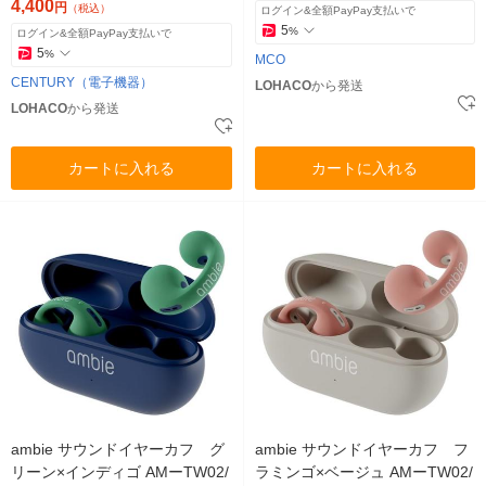
4,400
円
（税込）
ログイン&全額PayPay支払いで
5
%
ログイン&全額PayPay支払いで
5
%
MCO
CENTURY（電子機器）
LOHACO
から発送
LOHACO
から発送
カートに入れる
カートに入れる
ambie サウンドイヤーカフ グ
ambie サウンドイヤーカフ フ
リーン×インディゴ AMーTW02/
ラミンゴ×ベージュ AMーTW02/