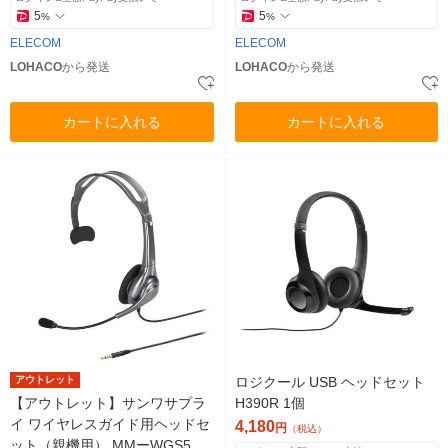
5
5
%
%
ELECOM
ELECOM
LOHACO
から発送
LOHACO
から発送
カートに入れる
カートに入れる
アウトレット
ロジクール USB ヘッドセット
【アウトレット】サンワサプラ
H390R 1個
イ ワイヤレスガイド用ヘッドセ
4,180
円
（税込）
ット（親機用） MMーWGS5T