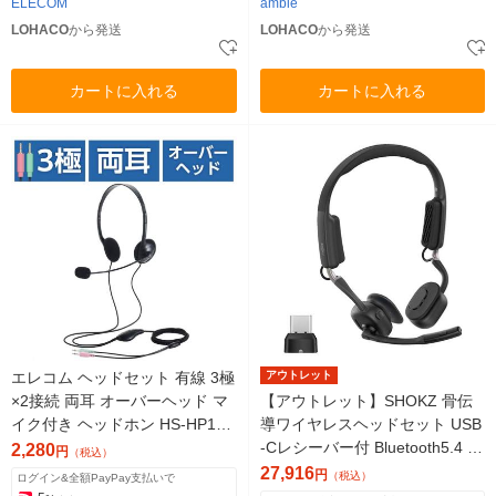
ELECOM
ambie
LOHACO
から発送
LOHACO
から発送
カートに入れる
カートに入れる
エレコム ヘッドセット 有線 3極
アウトレット
×2接続 両耳 オーバーヘッド マ
【アウトレット】SHOKZ 骨伝
イク付き ヘッドホン HS-HP14S
導ワイヤレスヘッドセット USB
BK 1個
-Cレシーバー付 Bluetooth5.4 オ
2,280
円
（税込）
フィス向け OpenMeet
27,916
円
（税込）
ログイン&全額PayPay支払いで