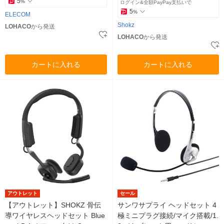
5
%
ログイン&全額PayPay支払いで
5
%
ELECOM
Shokz
LOHACO
から発送
LOHACO
から発送
カートに入れる
カートに入れる
アウトレット
セール
【アウトレット】SHOKZ 骨伝
サンワサプライ ヘッドセット 4
導ワイヤレスヘッドセット Blue
極ミニプラグ接続/マイク搭載/1.