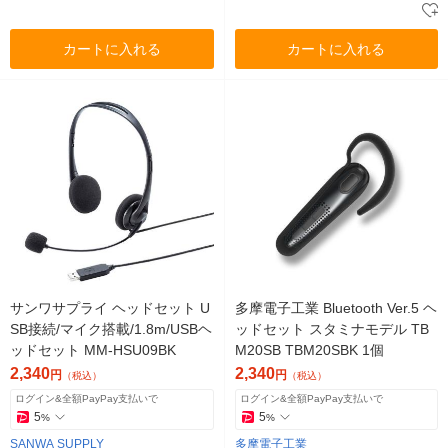
カートに入れる
カートに入れる
サンワサプライ ヘッドセット U
多摩電子工業 Bluetooth Ver.5 ヘ
SB接続/マイク搭載/1.8m/USBヘ
ッドセット スタミナモデル TB
ッドセット MM-HSU09BK
M20SB TBM20SBK 1個
2,340
2,340
円
円
（税込）
（税込）
ログイン&全額PayPay支払いで
ログイン&全額PayPay支払いで
5
5
%
%
SANWA SUPPLY
多摩電子工業