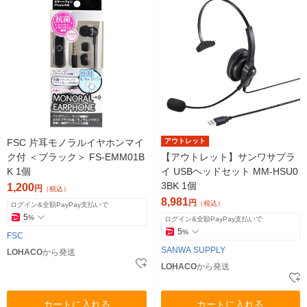
FSC 片耳モノラルイヤホンマイ
アウトレット
ク付 ＜ブラック＞ FS-EMM01B
【アウトレット】サンワサプラ
K 1個
イ USBヘッドセット MM-HSU0
3BK 1個
1,200
円
（税込）
8,981
円
（税込）
ログイン&全額PayPay支払いで
5
%
ログイン&全額PayPay支払いで
5
%
FSC
SANWA SUPPLY
LOHACO
から発送
LOHACO
から発送
カートに入れる
カートに入れる