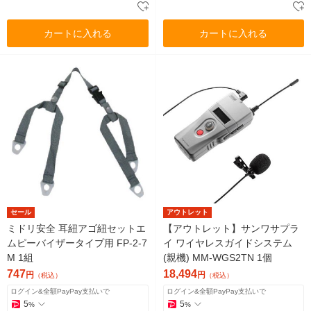
カートに入れる
カートに入れる
セール
アウトレット
ミドリ安全 耳紐アゴ紐セットエ
【アウトレット】サンワサプラ
ムピーバイザータイプ用 FP-2-7
イ ワイヤレスガイドシステム
M 1組
(親機) MM-WGS2TN 1個
747
18,494
円
円
（税込）
（税込）
ログイン&全額PayPay支払いで
ログイン&全額PayPay支払いで
5
5
%
%