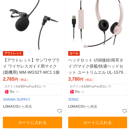
アウトレット
セール
【アウトレット】サンワサプラ
ヘッドセット USB接続/両耳タ
イ ワイヤレスガイド用マイク
イプ/マイク搭載/快適ヘッドセ
(親機用) MM-WGS2T-MC1 1個
ット ユートリムエル UL-1579-P
ピンク 1個 ソニック
2,765
3,780
円
円
（税込）
（税込）
ログイン&全額PayPay支払いで
ログイン&全額PayPay支払いで
5
5
%
%
SANWA SUPPLY
SONiC
LOHACO
から発送
LOHACO
から発送
カートに入れる
カートに入れる