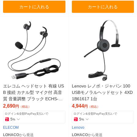
カートに入れる
カートに入れる
エレコム ヘッドセット 有線 US
Lenovo レノボ・ジャパン 100
B 接続 カナル型 マイク付 高音
USBモノラルヘッドセット 4XD
質 音量調整 ブラック ECHS-EP
1B61617 1台
21SUBK 1個
2,690
4,944
円
円
（税込）
（税込）
ログイン&全額PayPay支払いで
ログイン&全額PayPay支払いで
5
5
%
%
ELECOM
Lenovo
LOHACO
から発送
LOHACO
から発送