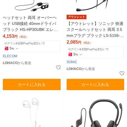
ヘッドセット 両耳 オーバーヘ
アウトレット
ッド USB接続 40mmドライバ
【アウトレット】ソニック 快適
ブラック HS-HP30UBK エレコ
スクールヘッドセット 両耳 3.5
ム 1個
mmプラグ ブラック LS-5156-D
4,153
円
（税込）
1個
2,085
円
（税込）
ログイン&全額PayPay支払いで
5
%
ログイン&全額PayPay支払いで
5
%
ELECOM
SONiC
LOHACO
から発送
LOHACO
から発送
カートに入れる
カートに入れる