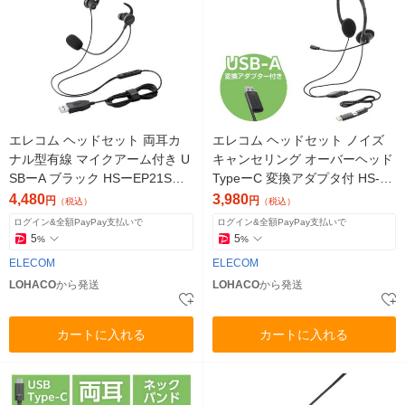
エレコム ヘッドセット 両耳カ
エレコム ヘッドセット ノイズ
ナル型有線 マイクアーム付き U
キャンセリング オーバーヘッド
SBーA ブラック HSーEP21SUB
TypeーC 変換アダプタ付 HS-H
K 1個
P13SCBK 1個
4,480
3,980
円
円
（税込）
（税込）
ログイン&全額PayPay支払いで
ログイン&全額PayPay支払いで
5
5
%
%
ELECOM
ELECOM
LOHACO
から発送
LOHACO
から発送
カートに入れる
カートに入れる