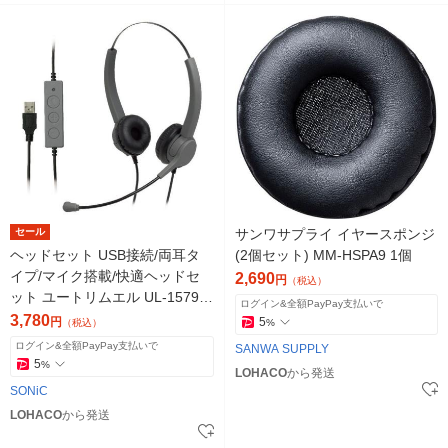
セール
サンワサプライ イヤースポンジ
ヘッドセット USB接続/両耳タ
(2個セット) MM-HSPA9 1個
イプ/マイク搭載/快適ヘッドセ
2,690
円
（税込）
ット ユートリムエル UL-1579-
ログイン&全額PayPay支払いで
GL グレー 1個 ソニック
3,780
円
5
（税込）
%
ログイン&全額PayPay支払いで
SANWA SUPPLY
5
%
LOHACO
から発送
SONiC
LOHACO
から発送