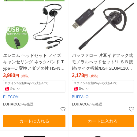
エレコム ヘッドセット ノイズ
バッファロー 片耳イヤフック式
キャンセリング ネックバンド T
モノラルヘッドセット/ＵＳＢ接
ypeーC 変換アダプタ付 HS-NB1
続/マイク搭載/BSHSEUM110BK
1SCBK 1個
1台
3,980
2,178
円
円
（税込）
（税込）
ログイン&全額PayPay支払いで
ログイン&全額PayPay支払いで
5
5
%
%
ELECOM
BUFFALO
LOHACO
から発送
LOHACO
から発送
カートに入れる
カートに入れる