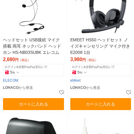
ヘッドセット USB接続 マイク
EMEET HS50 ヘッドセット ノ
搭載 両耳 ネックバンド ヘッド
イズキャンセリング マイク付き
ホン HS-NB03SUBK エレコム
E2008 1台
2,680
3,980
円
円
（税込）
（税込）
ログイン&全額PayPay支払いで
ログイン&全額PayPay支払いで
5
5
%
%
ELECOM
eMeet
LOHACO
から発送
LOHACO
から発送
カートに入れる
カートに入れる