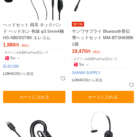
ヘッドセット 両耳 ネックバン
セール
ド ヘッドホン 有線 φ3.5mm4極
サンワサプライ Bluetooth骨伝
HS-NB03STBK エレコム
導ヘッドセット MM-BTSH69BK
1個
1,980
円
（税込）
18,470
円
（税込）
ログイン&全額PayPay支払いで
5
%
ログイン&全額PayPay支払いで
5
%
ELECOM
SANWA SUPPLY
LOHACO
から発送
LOHACO
から発送
カートに入れる
カートに入れる