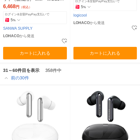
ログイン&全額PayPay支払いで
ーHS2 1個
6,468
円
5
（税込）
%
ログイン&全額PayPay支払いで
logicool
5
%
LOHACO
から発送
SANWA SUPPLY
LOHACO
から発送
カートに入れる
カートに入れる
31～60件目を表示
358件中
前の30件