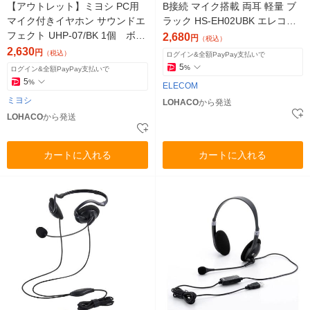
【アウトレット】ミヨシ PC用
B接続 マイク搭載 両耳 軽量 ブ
マイク付きイヤホン サウンドエ
ラック HS-EH02UBK エレコム
フェクト UHP-07/BK 1個 ボイ
1個
2,680
円
（税込）
スチェンジ機能 サウンドエフ
2,630
円
（税込）
ログイン&全額PayPay支払いで
ェクト機能
5
%
ログイン&全額PayPay支払いで
5
%
ELECOM
ミヨシ
LOHACO
から発送
LOHACO
から発送
カートに入れる
カートに入れる