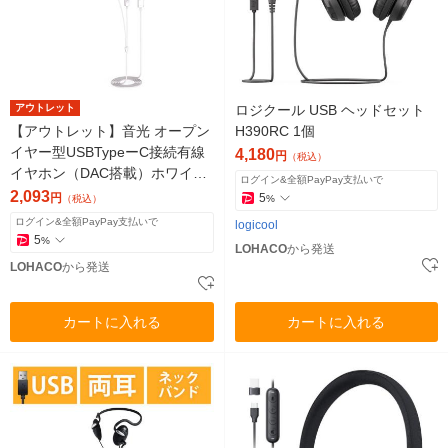
アウトレット
ロジクール USB ヘッドセット
【アウトレット】音光 オープン
H390RC 1個
イヤー型USBTypeーC接続有線
4,180
円
（税込）
イヤホン（DAC搭載）ホワイト
ログイン&全額PayPay支払いで
ACRーACX1 WH 1個
2,093
円
5
（税込）
%
ログイン&全額PayPay支払いで
logicool
5
%
LOHACO
から発送
LOHACO
から発送
カートに入れる
カートに入れる