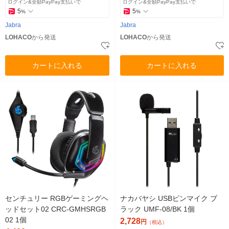
ログイン&全額PayPay支払いで
ログイン&全額PayPay支払いで
5
5
%
%
Jabra
Jabra
LOHACO
から発送
LOHACO
から発送
カートに入れる
カートに入れる
センチュリー RGBゲーミングヘ
ナカバヤシ USBピンマイク ブ
ッドセット02 CRC-GMHSRGB
ラック UMF-08/BK 1個
02 1個
2,728
円
（税込）