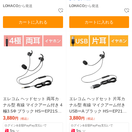
LOHACO
から発送
LOHACO
から発送
カートに入れる
カートに入れる
エレコム ヘッドセット 両耳カ
エレコム ヘッドセット 片耳カ
ナル型 有線 マイクアーム付き 4
ナル型 有線 マイクアーム付き
極3.5Φ ブラック HSーEP21STB
USBーA ブラック HSーEP21MU
K 1個
BK 1個
3,880
3,880
円
円
（税込）
（税込）
ログイン&全額PayPay支払いで
ログイン&全額PayPay支払いで
5
5
%
%