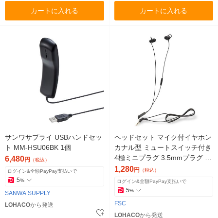
カートに入れる
カートに入れる
サンワサプライ USBハンドセッ
ヘッドセット マイク付イヤホン
ト MM-HSU06BK 1個
カナル型 ミュートスイッチ付き
4極ミニプラグ 3.5mmプラグ 両
6,480
円
（税込）
耳 1個 アスクル限定 オリジナル
1,280
円
（税込）
ログイン&全額PayPay支払いで
5
%
ログイン&全額PayPay支払いで
5
%
SANWA SUPPLY
FSC
LOHACO
から発送
LOHACO
から発送