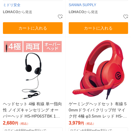
ミドリ安全
SANWA SUPPLY
LOHACO
から発送
LOHACO
から発送
カートに入れる
カートに入れる
ヘッドセット 4極 有線 単一指向
ゲーミングヘッドセット 有線 5
性 ノイズキャンセリング オー
0mmドライバ クリップ付 マイ
バーヘッド HS-HP06STBK 1個
ク付 4極 φ3.5mm レッド HS-G
エレコム
01RD エレコム 1個
2,680
3,979
円
円
（税込）
（税込）
ログイン&全額PayPay支払いで
ログイン&全額PayPay支払いで