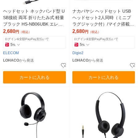
ヘッドセット ネックバンド型 U
ナカバヤシ ヘッドセット USB
SB接続 両耳 折りたたみ式 軽量
ヘッドセット2人同時（ミニプ
ブラック HS-NB06UBK エレコ
ラグジャック付）/マイク搭載/M
ム 1個
HM-SU32BK 1個
2,680
2,680
円
円
（税込）
（税込）
ログイン&全額PayPay支払いで
ログイン&全額PayPay支払いで
5
5
%
%
ELECOM
Digio2
LOHACO
から発送
LOHACO
から発送
カートに入れる
カートに入れる