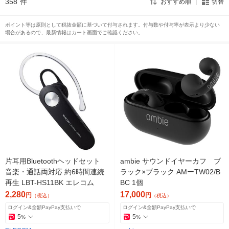
358
件
おすすめ順
切替
ポイント等は原則として税抜金額に基づいて付与されます。付与数や付与率が表示より少ない
場合があるので、最新情報はカート画面でご確認ください。
片耳用Bluetoothヘッドセット
ambie サウンドイヤーカフ ブ
音楽・通話両対応 約6時間連続
ラック×ブラック AMーTW02/B
再生 LBT-HS11BK エレコム
BC 1個
2,280
17,000
円
円
（税込）
（税込）
ログイン&全額PayPay支払いで
ログイン&全額PayPay支払いで
5
5
%
%