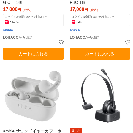
GIC 1個
FBC 1個
17,000
17,000
円
円
（税込）
（税込）
ログイン&全額PayPay支払いで
ログイン&全額PayPay支払いで
5
5
%
%
ambie
ambie
LOHACO
から発送
LOHACO
から発送
カートに入れる
カートに入れる
ambie サウンドイヤーカフ ホ
セール