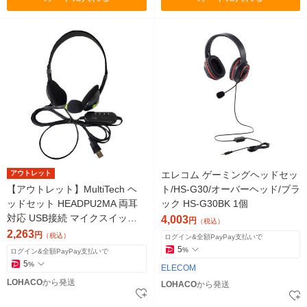
アウトレット
エレコム ゲーミングヘッドセッ
【アウトレット】MultiTech ヘ
ト/HS-G30/オーバーヘッド/ブラ
ッドセット HEADPU2MA 両耳
ック HS-G30BK 1個
対応 USB接続 マイクスイッ
4,003
円
（税込）
チ・ボリュームコントロール付
2,263
円
（税込）
ログイン&全額PayPay支払いで
5
%
ログイン&全額PayPay支払いで
5
%
ELECOM
LOHACO
から発送
LOHACO
から発送