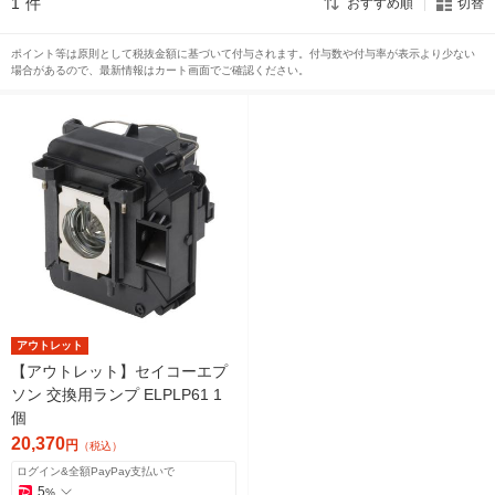
1
件
おすすめ順
切替
ポイント等は原則として税抜金額に基づいて付与されます。付与数や付与率が表示より少ない
場合があるので、最新情報はカート画面でご確認ください。
アウトレット
【アウトレット】セイコーエプ
ソン 交換用ランプ ELPLP61 1
個
20,370
円
（税込）
ログイン&全額PayPay支払いで
5
%