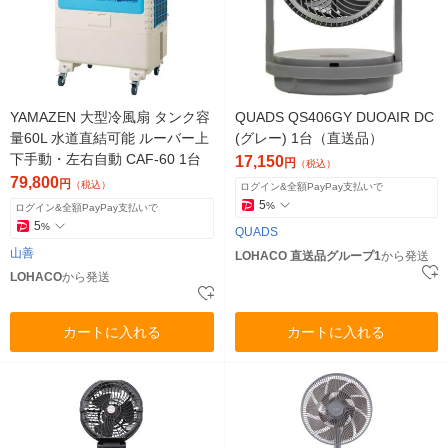
YAMAZEN 大型冷風扇 タンク容
QUADS QS406GY DUOAIR DC
量60L 水道直結可能 ルーバー上
(グレー) 1台（直送品）
下手動・左右自動 CAF-60 1台
17,150
円
（税込）
79,800
円
（税込）
ログイン&全額PayPay支払いで
5
%
ログイン&全額PayPay支払いで
5
%
QUADS
山善
LOHACO 直送品グループ1
から発送
LOHACO
から発送
カートに入れる
カートに入れる