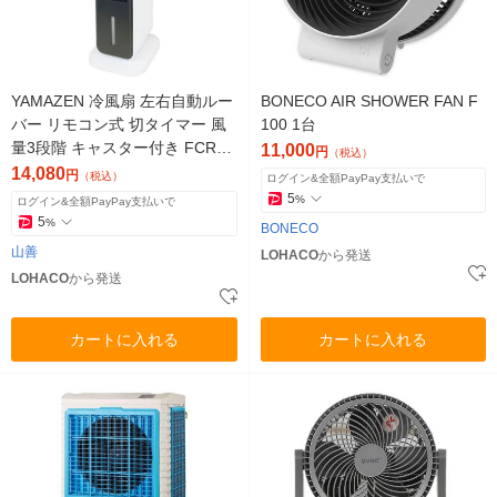
YAMAZEN 冷風扇 左右自動ルー
BONECO AIR SHOWER FAN F
バー リモコン式 切タイマー 風
100 1台
量3段階 キャスター付き FCR-J
11,000
円
（税込）
403(WH) 1台
14,080
円
（税込）
ログイン&全額PayPay支払いで
5
%
ログイン&全額PayPay支払いで
5
%
BONECO
山善
LOHACO
から発送
LOHACO
から発送
カートに入れる
カートに入れる