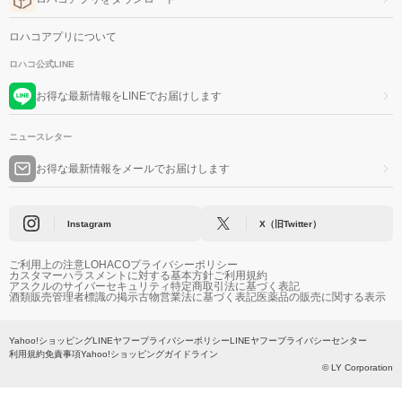
ロハコアプリについて
ロハコ公式LINE
お得な最新情報をLINEでお届けします
ニュースレター
お得な最新情報をメールでお届けします
Instagram
X（旧Twitter）
ご利用上の注意
LOHACOプライバシーポリシー
カスタマーハラスメントに対する基本方針
ご利用規約
アスクルのサイバーセキュリティ
特定商取引法に基づく表記
酒類販売管理者標識の掲示
古物営業法に基づく表記
医薬品の販売に関する表示
Yahoo!ショッピング
LINEヤフープライバシーポリシー
LINEヤフープライバシーセンター
利用規約
免責事項
Yahoo!ショッピングガイドライン
© LY Corporation