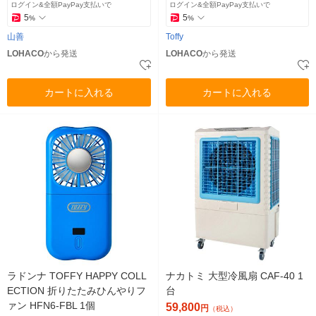
ログイン&全額PayPay支払いで
ログイン&全額PayPay支払いで
5
5
%
%
山善
Toffy
LOHACO
から発送
LOHACO
から発送
カートに入れる
カートに入れる
ラドンナ TOFFY HAPPY COLL
ナカトミ 大型冷風扇 CAF-40 1
ECTION 折りたたみひんやりフ
台
ァン HFN6-FBL 1個
59,800
円
（税込）