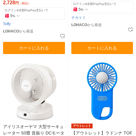
2,728
円
（税込）
ログイン&全額PayPay支払いで
5
%
ログイン&全額PayPay支払いで
5
%
ナカトミ
Toffy
LOHACO
から発送
LOHACO
から発送
カートに入れる
カートに入れる
アイリスオーヤマ 大型サーキュ
アウトレット
レーター 50畳 首振り DCモータ
【アウトレット】ラドンナ TOF