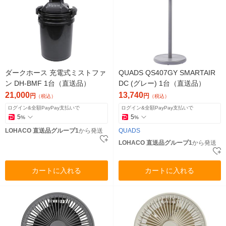
ダークホース 充電式ミストファ
QUADS QS407GY SMARTAIR
ン DH-BMF 1台（直送品）
DC (グレー) 1台（直送品）
21,000
13,740
円
円
（税込）
（税込）
ログイン&全額PayPay支払いで
ログイン&全額PayPay支払いで
5
5
%
%
LOHACO 直送品グループ1
から発送
QUADS
LOHACO 直送品グループ1
から発送
カートに入れる
カートに入れる