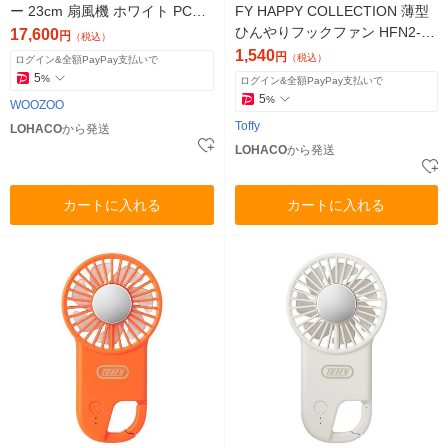
ー 23cm 扇風機 ホワイト PCF-
FY HAPPY COLLECTION 薄型
DC23-W セール
ひんやりフックファン HFN2-F
17,600
円
（税込）
BL 1個
1,540
円
（税込）
ログイン&全額PayPay支払いで
5
%
ログイン&全額PayPay支払いで
5
%
WOOZOO
Toffy
LOHACO
から発送
LOHACO
から発送
カートに入れる
カートに入れる