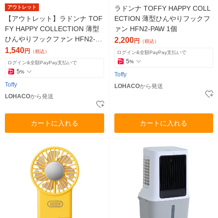
アウトレット
ラドンナ TOFFY HAPPY COLL
【アウトレット】ラドンナ TOF
ECTION 薄型ひんやりフックフ
FY HAPPY COLLECTION 薄型
ァン HFN2-PAW 1個
ひんやりフックファン HFN2-V
2,200
円
（税込）
OR 1個
1,540
円
（税込）
ログイン&全額PayPay支払いで
5
%
ログイン&全額PayPay支払いで
5
%
Toffy
Toffy
LOHACO
から発送
LOHACO
から発送
カートに入れる
カートに入れる