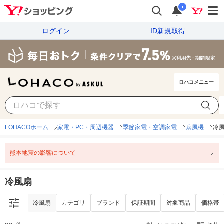
i
ログイン
ID新規取得
ロハコメニュー
冷風扇
カテゴリ
ブランド
保証期間
対象商品
価格帯
LOHACOホーム
家電・PC・周辺機器
季節家電・空調家電
扇風機
冷
熊本地震の影響について
冷風扇
冷風扇
カテゴリ
ブランド
保証期間
対象商品
価格帯