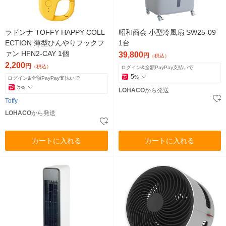
ラドンナ TOFFY HAPPY COLL
昭和商会 小型冷風扇 SW25-09
ECTION 薄型ひんやりフックフ
1台
ァン HFN2-CAY 1個
39,800
円
（税込）
2,200
円
（税込）
ログイン&全額PayPay支払いで
5
%
ログイン&全額PayPay支払いで
5
%
LOHACO
から発送
Toffy
LOHACO
から発送
カートに入れる
カートに入れる