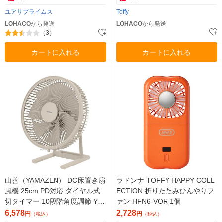
ユアサプライムス
Toffy
LOHACO
から発送
LOHACO
から発送
（3）
カートに入れる
カートに入れる
山善（YAMAZEN） DC床置き扇
ラドンナ TOFFY HAPPY COLL
風機 25cm PD対応 ダイヤル式
ECTION 折りたたみひんやりフ
切タイマー 10段階角度調節 YM
ァン HFN6-VOR 1個
YPーFJD25
6,578
2,728
円
円
（税込）
（税込）