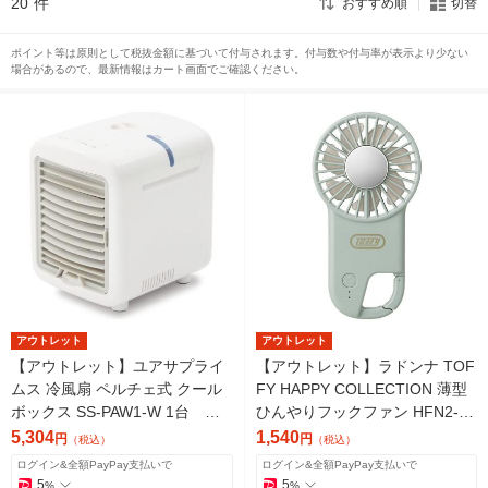
20
件
おすすめ順
切替
ポイント等は原則として税抜金額に基づいて付与されます。付与数や付与率が表示より少ない
場合があるので、最新情報はカート画面でご確認ください。
アウトレット
アウトレット
【アウトレット】ユアサプライ
【アウトレット】ラドンナ TOF
ムス 冷風扇 ペルチェ式 クール
FY HAPPY COLLECTION 薄型
ボックス SS-PAW1-W 1台 水
ひんやりフックファン HFN2-S
タンク採用 運転モード切替
ML 1個
5,304
1,540
円
円
（税込）
（税込）
ログイン&全額PayPay支払いで
ログイン&全額PayPay支払いで
5
5
%
%