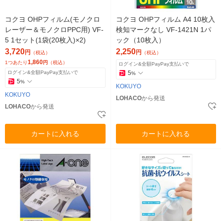
コクヨ OHPフィルム(モノクロ
コクヨ OHPフィルム A4 10枚入
レーザー＆モノクロPPC用) VF-
検知マークなし VF-1421N 1パ
5 1セット(1袋(20枚入)×2)
ック（10枚入）
3,720
2,250
円
円
（税込）
（税込）
1,860
1つあたり
円
（税込）
ログイン&全額PayPay支払いで
ログイン&全額PayPay支払いで
5
%
5
%
KOKUYO
KOKUYO
LOHACO
から発送
LOHACO
から発送
カートに入れる
カートに入れる