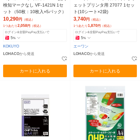
検知マークなし VF-1421N 1セ
ェットプリンタ用 27077 1セッ
ット（50枚：10枚入×5パック）
ト(10シート×2袋)
10,290
3,740
円
円
（税込）
（税込）
2,058
1,870
1つあたり
円
（税込）
1つあたり
円
（税込）
ログイン&全額PayPay支払いで
ログイン&全額PayPay支払いで
5
5
%
%
KOKUYO
エーワン
LOHACO
から発送
LOHACO
から発送
カートに入れる
カートに入れる