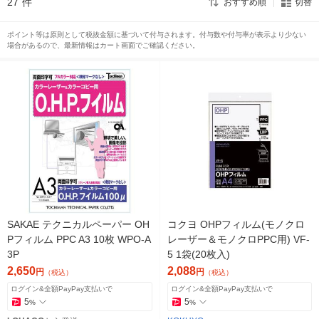
27
件
おすすめ順
切替
ポイント等は原則として税抜金額に基づいて付与されます。付与数や付与率が表示より少ない
場合があるので、最新情報はカート画面でご確認ください。
SAKAE テクニカルペーパー OH
コクヨ OHPフィルム(モノクロ
Pフィルム PPC A3 10枚 WPO-A
レーザー＆モノクロPPC用) VF-
3P
5 1袋(20枚入)
2,650
2,088
円
円
（税込）
（税込）
ログイン&全額PayPay支払いで
ログイン&全額PayPay支払いで
5
5
%
%