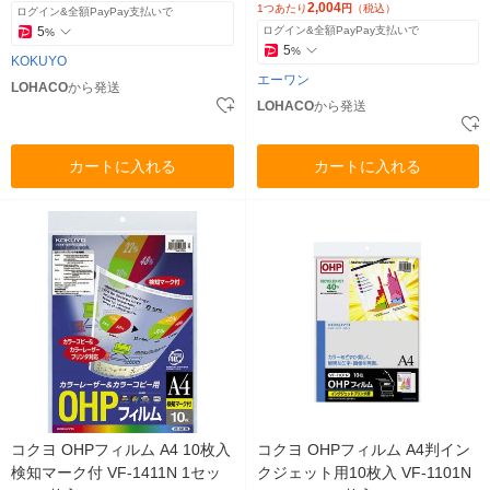
2,004
1つあたり
円
（税込）
ログイン&全額PayPay支払いで
5
ログイン&全額PayPay支払いで
%
5
%
KOKUYO
エーワン
LOHACO
から発送
LOHACO
から発送
カートに入れる
カートに入れる
コクヨ OHPフィルム A4 10枚入
コクヨ OHPフィルム A4判イン
検知マーク付 VF-1411N 1セッ
クジェット用10枚入 VF-1101N