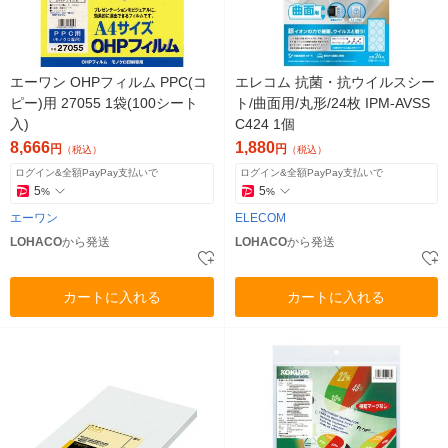
エーワン OHPフィルム PPC(コ
エレコム 抗菌・抗ウイルスシー
ピー)用 27055 1袋(100シート
ト/曲面用/丸形/24枚 IPM-AVSS
入)
C424 1個
8,666
1,880
円
円
（税込）
（税込）
ログイン&全額PayPay支払いで
ログイン&全額PayPay支払いで
5
5
%
%
エーワン
ELECOM
LOHACO
から発送
LOHACO
から発送
カートに入れる
カートに入れる