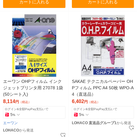
カートに入れる
カートに入れる
エーワン OHPフィルム インク
SAKAE テクニカルペーパー OH
ジェットプリンタ用 27078 1袋
Pフィルム PPC A4 50枚 WPO-A
(50シート入)
4（直送品）
8,114
6,402
円
円
（税込）
（税込）
ログイン&全額PayPay支払いで
ログイン&全額PayPay支払いで
5
5
%
%
エーワン
LOHACO 直送品グループ1
から発送
LOHACO
から発送