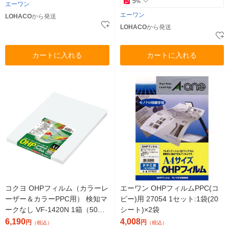
5
%
エーワン
エーワン
LOHACO
から発送
LOHACO
から発送
カートに入れる
カートに入れる
コクヨ OHPフィルム（カラーレ
エーワン OHPフィルムPPC(コ
ーザー＆カラーPPC用） 検知マ
ピー)用 27054 1セット:1袋(20
ークなし VF-1420N 1箱（50枚
シート)×2袋
入）
6,190
4,008
円
円
（税込）
（税込）