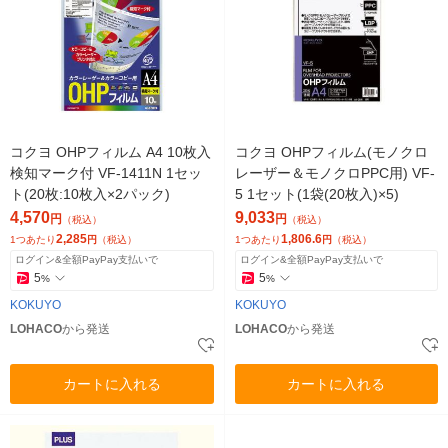
コクヨ OHPフィルム A4 10枚入
コクヨ OHPフィルム(モノクロ
検知マーク付 VF-1411N 1セッ
レーザー＆モノクロPPC用) VF-
ト(20枚:10枚入×2パック)
5 1セット(1袋(20枚入)×5)
4,570
9,033
円
円
（税込）
（税込）
2,285
1,806.6
1つあたり
円
（税込）
1つあたり
円
（税込）
ログイン&全額PayPay支払いで
ログイン&全額PayPay支払いで
5
5
%
%
KOKUYO
KOKUYO
LOHACO
から発送
LOHACO
から発送
カートに入れる
カートに入れる