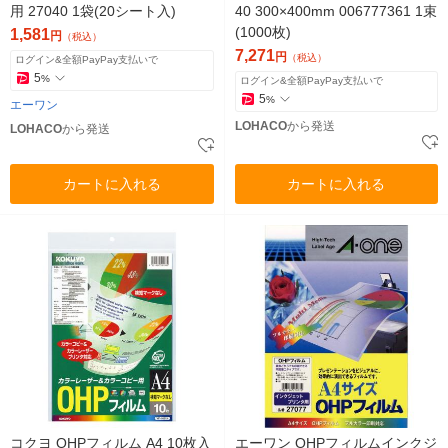
用 27040 1袋(20シート入)
40 300×400mm 006777361 1束
(1000枚)
1,581
円
（税込）
7,271
円
（税込）
ログイン&全額PayPay支払いで
5
%
ログイン&全額PayPay支払いで
5
%
エーワン
LOHACO
から発送
LOHACO
から発送
カートに入れる
カートに入れる
コクヨ OHPフィルム A4 10枚入
エーワン OHPフィルムインクジ