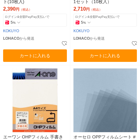
ト(10枚入)
1セット（10枚入）
2,390
2,710
円
円
（税込）
（税込）
ログイン&全額PayPay支払いで
ログイン&全額PayPay支払いで
5
5
%
%
KOKUYO
KOKUYO
LOHACO
から発送
LOHACO
から発送
カートに入れる
カートに入れる
エーワン OHPフィルム 手書き
オーセロ OPPフィルムシート #