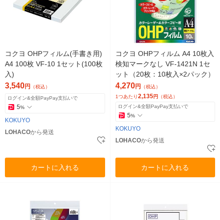
コクヨ OHPフィルム(手書き用)
コクヨ OHPフィルム A4 10枚入
A4 100枚 VF-10 1セット(100枚
検知マークなし VF-1421N 1セ
入)
ット（20枚：10枚入×2パック）
3,540
4,270
円
円
（税込）
（税込）
2,135
1つあたり
円
（税込）
ログイン&全額PayPay支払いで
5
ログイン&全額PayPay支払いで
%
5
%
KOKUYO
KOKUYO
LOHACO
から発送
LOHACO
から発送
カートに入れる
カートに入れる