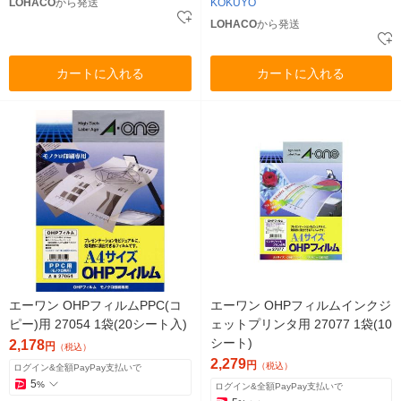
LOHACO
から発送
KOKUYO
LOHACO
から発送
カートに入れる
カートに入れる
エーワン OHPフィルムPPC(コ
エーワン OHPフィルムインクジ
ピー)用 27054 1袋(20シート入)
ェットプリンタ用 27077 1袋(10
シート)
2,178
円
（税込）
2,279
円
（税込）
ログイン&全額PayPay支払いで
5
%
ログイン&全額PayPay支払いで