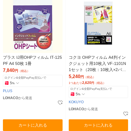
プラス IJ用OHPフィルム IT-125
コクヨ OHPフィルム A4判イン
PF A4 50枚 1冊
クジェット用10枚入 VF-1101N
1セット（20枚：10枚入×2パッ
7,840
円
（税込）
ク）
5,240
円
（税込）
ログイン&全額PayPay支払いで
2,620
5
1つあたり
円
（税込）
%
ログイン&全額PayPay支払いで
PLUS
5
%
LOHACO
から発送
KOKUYO
LOHACO
から発送
カートに入れる
カートに入れる