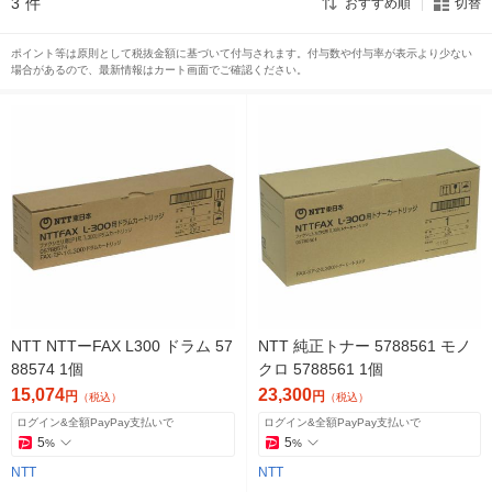
3
件
おすすめ順
切替
ポイント等は原則として税抜金額に基づいて付与されます。付与数や付与率が表示より少ない
場合があるので、最新情報はカート画面でご確認ください。
NTT NTTーFAX L300 ドラム 57
NTT 純正トナー 5788561 モノ
88574 1個
クロ 5788561 1個
15,074
23,300
円
円
（税込）
（税込）
ログイン&全額PayPay支払いで
ログイン&全額PayPay支払いで
5
5
%
%
NTT
NTT