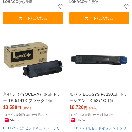
LOHACO
から発送
LOHACO
から発送
カートに入れる
カートに入れる
京セラ（KYOCERA） 純正トナ
京セラ ECOSYS P6230cdnトナ
ー TK-5141K ブラック 1個
ーシアン TK-5271C 1個
10,580
16,720
円
円
（税込）
（税込）
ログイン&全額PayPay支払いで
ログイン&全額PayPay支払いで
5
5
%
%
ECOSYS（京セラドキュメントソリ
ECOSYS（京セラドキュメントソリ