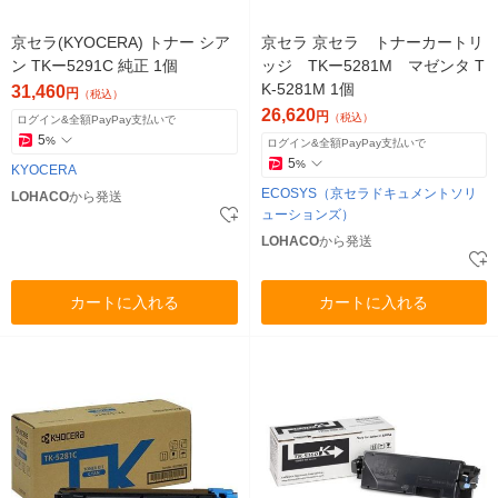
京セラ(KYOCERA) トナー シア
京セラ 京セラ トナーカートリ
ン TKー5291C 純正 1個
ッジ TKー5281M マゼンタ T
K-5281M 1個
31,460
円
（税込）
26,620
円
（税込）
ログイン&全額PayPay支払いで
5
%
ログイン&全額PayPay支払いで
5
%
KYOCERA
ECOSYS（京セラドキュメントソリ
LOHACO
から発送
ューションズ）
LOHACO
から発送
カートに入れる
カートに入れる