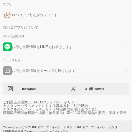
アプリ
ロハコアプリをダウンロード
ロハコアプリについて
ロハコ公式LINE
お得な最新情報をLINEでお届けします
ニュースレター
お得な最新情報をメールでお届けします
Instagram
X（旧Twitter）
ご利用上の注意
LOHACOプライバシーポリシー
カスタマーハラスメントに対する基本方針
ご利用規約
アスクルのサイバーセキュリティ
特定商取引法に基づく表記
酒類販売管理者標識の掲示
古物営業法に基づく表記
医薬品の販売に関する表示
Yahoo!ショッピング
LINEヤフープライバシーポリシー
LINEヤフープライバシーセンター
利用規約
免責事項
Yahoo!ショッピングガイドライン