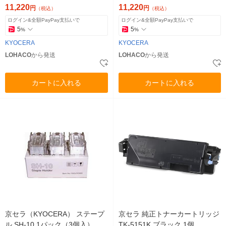
11,220
11,220
円
円
（税込）
（税込）
ログイン&全額PayPay支払いで
ログイン&全額PayPay支払いで
5
5
%
%
KYOCERA
KYOCERA
LOHACO
から発送
LOHACO
から発送
カートに入れる
カートに入れる
京セラ（KYOCERA） ステープ
京セラ 純正トナーカートリッジ
ル SH-10 1パック（3個入）
TK-5151K ブラック 1個