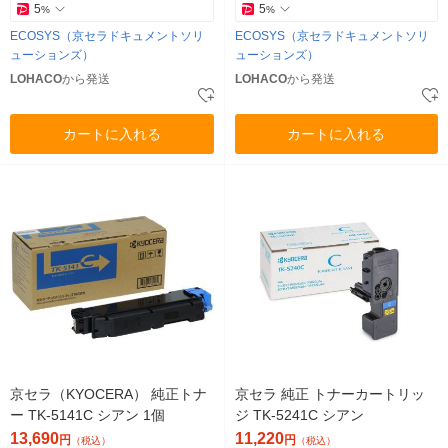
5
5
%
%
ECOSYS（京セラドキュメントソリ
ECOSYS（京セラドキュメントソリ
ューションズ）
ューションズ）
LOHACO
から発送
LOHACO
から発送
カートに入れる
カートに入れる
京セラ（KYOCERA） 純正トナ
京セラ 純正 トナーカートリッ
ー TK-5141C シアン 1個
ジ TK-5241C シアン
13,690
11,220
円
円
（税込）
（税込）