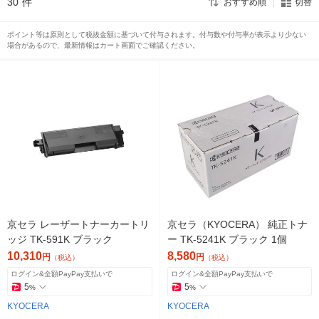
30
件
おすすめ順
切替
ポイント等は原則として税抜金額に基づいて付与されます。付与数や付与率が表示より少ない
場合があるので、最新情報はカート画面でご確認ください。
京セラ レーザートナーカートリ
京セラ（KYOCERA） 純正トナ
ッジ TK-591K ブラック
ー TK-5241K ブラック 1個
10,310
8,580
円
円
（税込）
（税込）
ログイン&全額PayPay支払いで
ログイン&全額PayPay支払いで
5
5
%
%
KYOCERA
KYOCERA