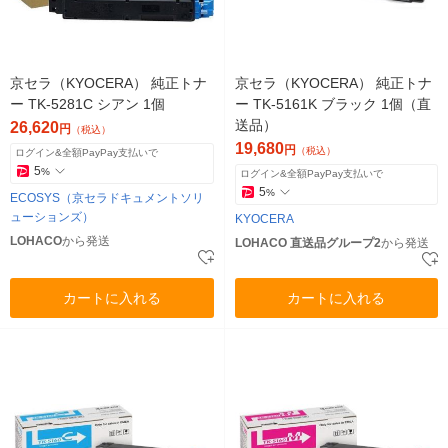
京セラ（KYOCERA） 純正トナ
京セラ（KYOCERA） 純正トナ
ー TK-5281C シアン 1個
ー TK-5161K ブラック 1個（直
送品）
26,620
円
（税込）
19,680
円
（税込）
ログイン&全額PayPay支払いで
5
%
ログイン&全額PayPay支払いで
5
%
ECOSYS（京セラドキュメントソリ
ューションズ）
KYOCERA
LOHACO
から発送
LOHACO 直送品グループ2
から発送
カートに入れる
カートに入れる