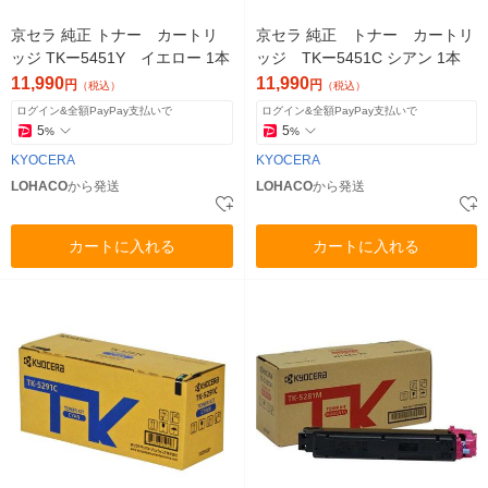
京セラ 純正 トナー カートリ
京セラ 純正 トナー カートリ
ッジ TKー5451Y イエロー 1本
ッジ TKー5451C シアン 1本
11,990
11,990
円
円
（税込）
（税込）
ログイン&全額PayPay支払いで
ログイン&全額PayPay支払いで
5
5
%
%
KYOCERA
KYOCERA
LOHACO
から発送
LOHACO
から発送
カートに入れる
カートに入れる