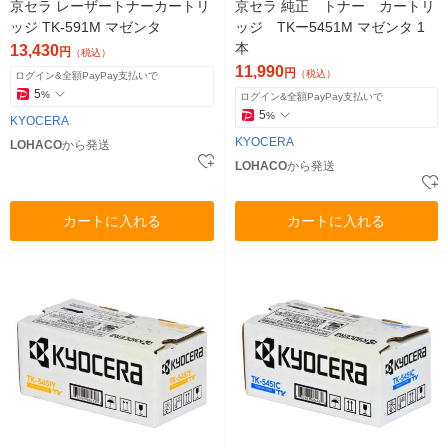
京セラ レーザートナーカートリ
京セラ 純正 トナー カートリ
ッジ TK-591M マゼンタ
ッジ TKー5451M マゼンタ 1
本
13,430
円
（税込）
11,990
円
（税込）
ログイン&全額PayPay支払いで
5
%
ログイン&全額PayPay支払いで
5
%
KYOCERA
KYOCERA
LOHACO
から発送
LOHACO
から発送
カートに入れる
カートに入れる