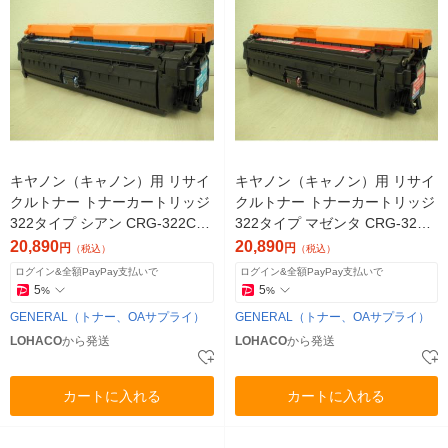
キヤノン（キャノン）用 リサイ
キヤノン（キャノン）用 リサイ
クルトナー トナーカートリッジ
クルトナー トナーカートリッジ
322タイプ シアン CRG-322CY
322タイプ マゼンタ CRG-322M
Nタイプ
AGタイプ
20,890
20,890
円
円
（税込）
（税込）
ログイン&全額PayPay支払いで
ログイン&全額PayPay支払いで
5
5
%
%
GENERAL（トナー、OAサプライ）
GENERAL（トナー、OAサプライ）
LOHACO
から発送
LOHACO
から発送
カートに入れる
カートに入れる