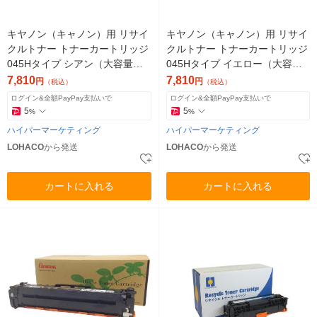
キヤノン（キャノン）用 リサイ
キヤノン（キャノン）用 リサイ
クルトナー トナーカートリッジ
クルトナー トナーカートリッジ
045Hタイプ シアン（大容量）
045Hタイプ イエロー（大容
CRG-045HCYNタイプ
量） CRG-040HYELタイプ
7,810
7,810
円
円
（税込）
（税込）
ログイン&全額PayPay支払いで
ログイン&全額PayPay支払いで
5
5
%
%
ハイパーマーケティング
ハイパーマーケティング
LOHACO
から発送
LOHACO
から発送
カートに入れる
カートに入れる