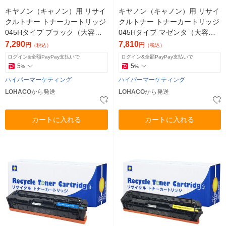
キヤノン（キャノン）用 リサイ
キヤノン（キャノン）用 リサイ
クルトナー トナーカートリッジ
クルトナー トナーカートリッジ
045Hタイプ ブラック（大容
045Hタイプ マゼンタ（大容
量） CRG-045HBLKタイプ
量） CRG-040HMAGタイプ
7,290
7,810
円
円
（税込）
（税込）
ログイン&全額PayPay支払いで
ログイン&全額PayPay支払いで
5
5
%
%
ハイパーマーケティング
ハイパーマーケティング
LOHACO
から発送
LOHACO
から発送
カートに入れる
カートに入れる