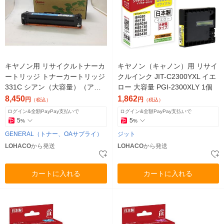
キヤノン用 リサイクルトナーカ
キヤノン（キャノン）用 リサイ
ートリッジ トナーカートリッジ
クルインク JIT-C2300YXL イエ
331C シアン（大容量）（アス
ロー 大容量 PGI-2300XLY 1個
クル限定） オリジナル
8,450
1,862
円
円
（税込）
（税込）
ログイン&全額PayPay支払いで
ログイン&全額PayPay支払いで
5
5
%
%
GENERAL（トナー、OAサプライ）
ジット
LOHACO
から発送
LOHACO
から発送
カートに入れる
カートに入れる