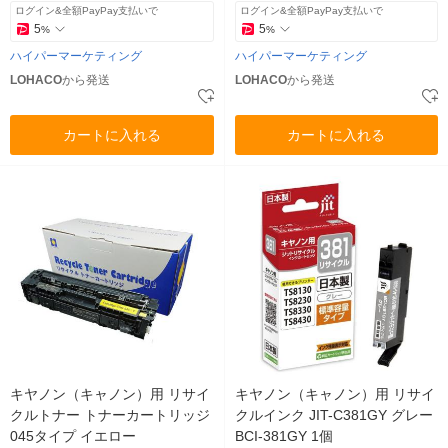
ログイン&全額PayPay支払いで
ログイン&全額PayPay支払いで
5
5
%
%
ハイパーマーケティング
ハイパーマーケティング
LOHACO
から発送
LOHACO
から発送
カートに入れる
カートに入れる
キヤノン（キャノン）用 リサイ
キヤノン（キャノン）用 リサイ
クルトナー トナーカートリッジ
クルインク JIT-C381GY グレー
045タイプ イエロー
BCI-381GY 1個