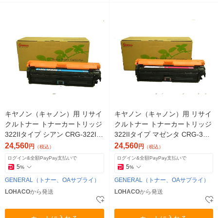
キヤノン（キャノン）用 リサイ
キヤノン（キャノン）用 リサイ
クルトナー トナーカートリッジ
クルトナー トナーカートリッジ
322IIタイプ シアン CRG-322IIC
322IIタイプ マゼンタ CRG-322I
YNタイプ
IMAGタイプ
24,560
24,560
円
円
（税込）
（税込）
ログイン&全額PayPay支払いで
ログイン&全額PayPay支払いで
5
5
%
%
GENERAL（トナー、OAサプライ）
GENERAL（トナー、OAサプライ）
LOHACO
から発送
LOHACO
から発送