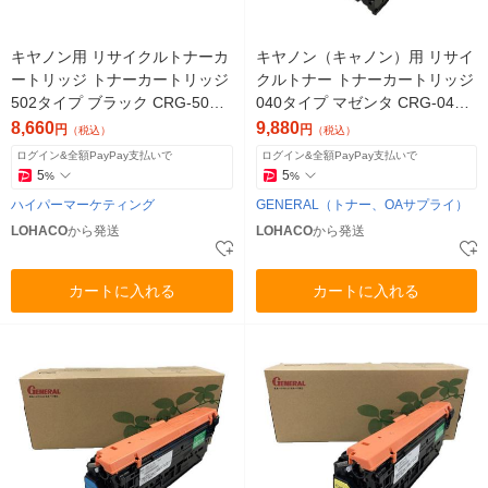
キヤノン用 リサイクルトナーカ
キヤノン（キャノン）用 リサイ
ートリッジ トナーカートリッジ
クルトナー トナーカートリッジ
502タイプ ブラック CRG-502B
040タイプ マゼンタ CRG-040M
LKタイプ
AGタイプ
8,660
9,880
円
円
（税込）
（税込）
ログイン&全額PayPay支払いで
ログイン&全額PayPay支払いで
5
5
%
%
ハイパーマーケティング
GENERAL（トナー、OAサプライ）
LOHACO
から発送
LOHACO
から発送
カートに入れる
カートに入れる