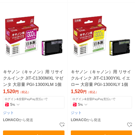
キヤノン（キャノン）用 リサイ
キヤノン（キャノン）用 リサイ
クルインク JIT-C1300MXL マゼ
クルインク JIT-C1300YXL イエ
ンタ 大容量 PGI-1300XLM 1個
ロー 大容量 PGI-1300XLY 1個
1,520
1,520
円
円
（税込）
（税込）
ログイン&全額PayPay支払いで
ログイン&全額PayPay支払いで
5
5
%
%
ジット
ジット
LOHACO
から発送
LOHACO
から発送