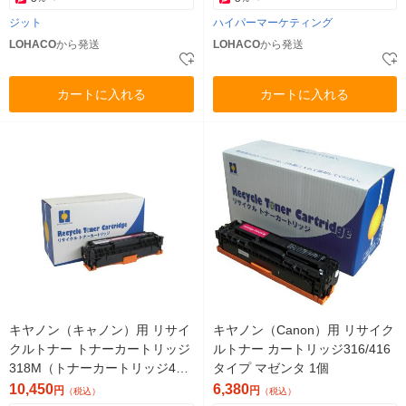
ジット
ハイパーマーケティング
LOHACO
から発送
LOHACO
から発送
カートに入れる
カートに入れる
キヤノン（キャノン）用 リサイ
キヤノン（Canon）用 リサイク
クルトナー トナーカートリッジ
ルトナー カートリッジ316/416
318M（トナーカートリッジ418
タイプ マゼンタ 1個
M）タイプ マゼンタ CRG-418
10,450
6,380
円
円
（税込）
（税込）
MAGタイプ