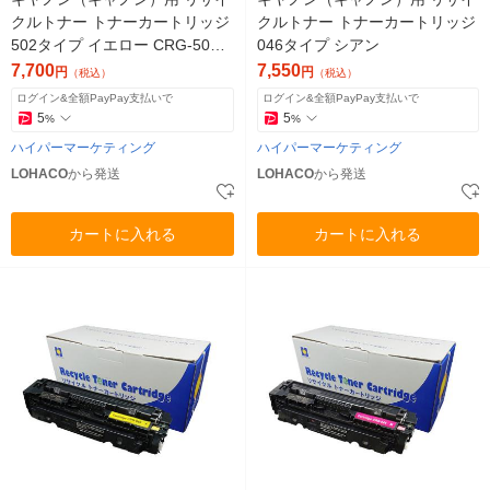
クルトナー トナーカートリッジ
クルトナー トナーカートリッジ
502タイプ イエロー CRG-502Y
046タイプ シアン
ELタイプ
7,700
7,550
円
円
（税込）
（税込）
ログイン&全額PayPay支払いで
ログイン&全額PayPay支払いで
5
5
%
%
ハイパーマーケティング
ハイパーマーケティング
LOHACO
から発送
LOHACO
から発送
カートに入れる
カートに入れる