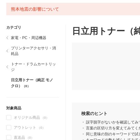
熊本地震の影響について
カテゴリ
日立用トナー（純
家電・PC・周辺機器
プリンターアクセサリ・消
耗品
トナー・ドラムカートリッ
ジ
日立用トナー（純正 モノ
クロ）
（0）
対象商品
検索のヒント
オリジナル商品
（0）
誤字脱字がないかを確認してみ
アウトレット
（0）
言葉の区切り方を変えてみてくだ
同じ意味の別のキーワードで試
直送品
（0）