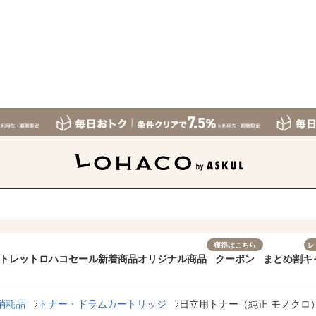
獲得はこちら
レ
トレット
ロハコセール
新着商品
オリジナル商品
クーポン
まとめ割
キ
消耗品
トナー・ドラムカートリッジ
日立用トナー（純正 モノクロ