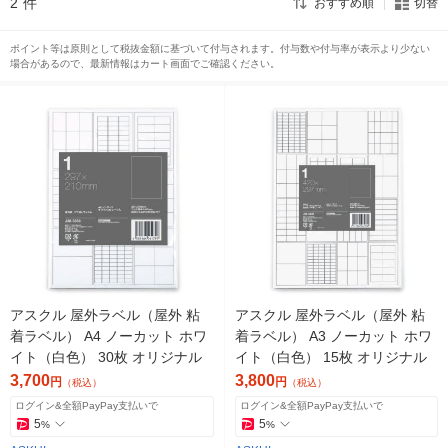
2
件
おすすめ順
切替
ポイント等は原則として税抜金額に基づいて付与されます。付与数や付与率が表示より少ない
場合があるので、最新情報はカート画面でご確認ください。
アスクル 屋外ラベル（屋外 粘
アスクル 屋外ラベル（屋外 粘
着ラベル） A4 ノーカット ホワ
着ラベル） A3 ノーカット ホワ
イト（白色） 30枚 オリジナル
イト（白色） 15枚 オリジナル
3,700
3,800
円
円
（税込）
（税込）
ログイン&全額PayPay支払いで
ログイン&全額PayPay支払いで
5
5
%
%