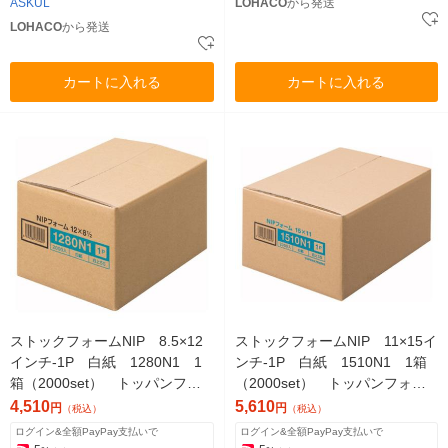
ASKUL
LOHACO
から発送
LOHACO
から発送
カートに入れる
カートに入れる
ストックフォームNIP 8.5×12
ストックフォームNIP 11×15イ
インチ-1P 白紙 1280N1 1
ンチ-1P 白紙 1510N1 1箱
箱（2000set） トッパンフォ
（2000set） トッパンフォー
ームズ
ムズ
4,510
5,610
円
円
（税込）
（税込）
ログイン&全額PayPay支払いで
ログイン&全額PayPay支払いで