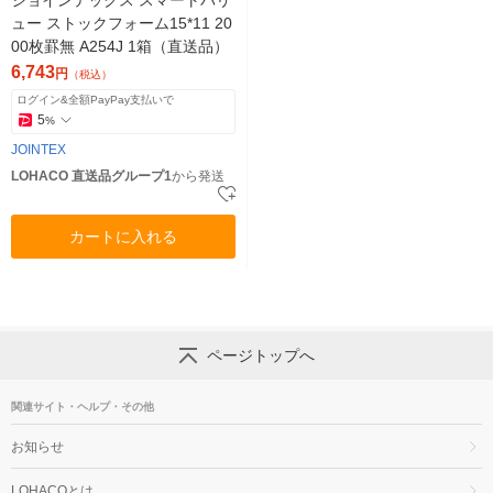
ュー ストックフォーム15*11 20
00枚罫無 A254J 1箱（直送品）
6,743
円
（税込）
ログイン&全額PayPay支払いで
5
%
JOINTEX
LOHACO 直送品グループ1
から発送
カートに入れる
ページトップへ
関連サイト・ヘルプ・その他
お知らせ
LOHACOとは