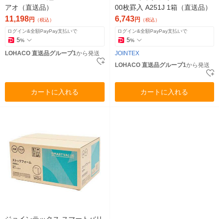
アオ（直送品）
00枚罫入 A251J 1箱（直送品）
11,198
6,743
円
円
（税込）
（税込）
ログイン&全額PayPay支払いで
ログイン&全額PayPay支払いで
5
5
%
%
LOHACO 直送品グループ1
から発送
JOINTEX
LOHACO 直送品グループ1
から発送
カートに入れる
カートに入れる
ジョインテックス スマートバリ