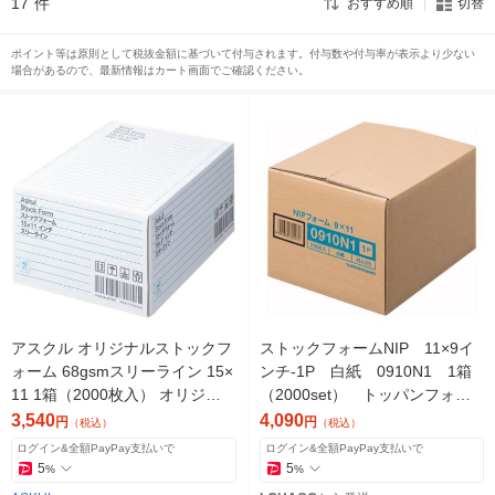
17
件
おすすめ順
切替
ポイント等は原則として税抜金額に基づいて付与されます。付与数や付与率が表示より少ない
場合があるので、最新情報はカート画面でご確認ください。
アスクル オリジナルストックフ
ストックフォームNIP 11×9イ
ォーム 68gsmスリーライン 15×
ンチ-1P 白紙 0910N1 1箱
11 1箱（2000枚入） オリジナ
（2000set） トッパンフォー
ル
ムズ
3,540
4,090
円
円
（税込）
（税込）
ログイン&全額PayPay支払いで
ログイン&全額PayPay支払いで
5
5
%
%