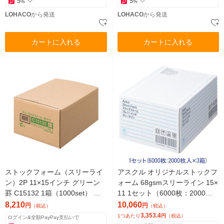
5
5
%
%
LOHACO
から発送
LOHACO
から発送
カートに入れる
カートに入れる
ストックフォーム（スリーライ
アスクル オリジナルストックフ
ン）2P 11×15インチ グリーン
ォーム 68gsmスリーライン 15×
罫 C15132 1箱（1000set） ト
11 1セット（6000枚：2000枚
ッパン・フォームズ
入×3箱） オリジナル
8,210
10,060
円
円
（税込）
（税込）
3,353.4
1つあたり
円
（税込）
ログイン&全額PayPay支払いで