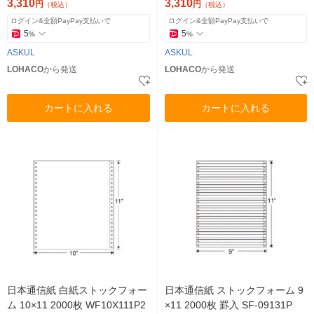
ル
3,310
3,310
円
円
（税込）
（税込）
ログイン&全額PayPay支払いで
ログイン&全額PayPay支払いで
5
5
%
%
ASKUL
ASKUL
LOHACO
から発送
LOHACO
から発送
カートに入れる
カートに入れる
日本通信紙 白紙ストックフォー
日本通信紙 ストックフォーム 9
ム 10×11 2000枚 WF10X111P2
×11 2000枚 罫入 SF-09131P