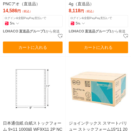
PNCアオ（直送品）
4g（直送品）
14,586
8,118
円
円
（税込）
（税込）
ログイン&全額PayPay支払いで
ログイン&全額PayPay支払いで
5
5
%
%
LOHACO 直送品グループ1
から発送
LOHACO 直送品グループ1
から発送
カートに入れる
カートに入れる
日本通信紙 白紙ストックフォー
ジョインテックス スマートバリ
ム 9×11 1000組 WF9X11 2P NC
ュー ストックフォーム15*11 20