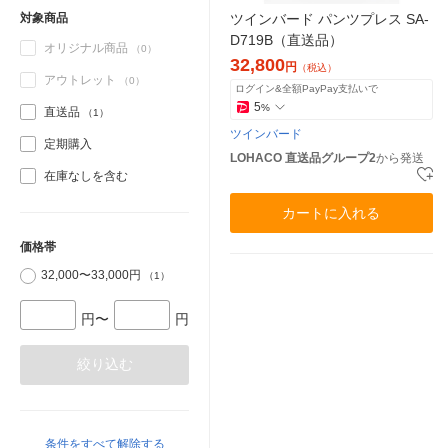
ツインバード パンツプレス SA-
対象商品
D719B（直送品）
オリジナル商品
（0）
32,800
円
（税込）
アウトレット
（0）
ログイン&全額PayPay支払いで
5
%
直送品
（1）
ツインバード
定期購入
LOHACO 直送品グループ2
から発送
在庫なしを含む
カートに入れる
価格帯
32,000〜33,000円
（1）
円〜
円
絞り込む
条件をすべて解除する