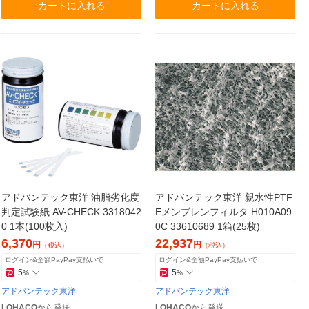
カートに入れる
カートに入れる
アドバンテック東洋 油脂劣化度
アドバンテック東洋 親水性PTF
判定試験紙 AV-CHECK 3318042
Eメンブレンフィルタ H010A09
0 1本(100枚入)
0C 33610689 1箱(25枚)
6,370
22,937
円
円
（税込）
（税込）
ログイン&全額PayPay支払いで
ログイン&全額PayPay支払いで
5
5
%
%
アドバンテック東洋
アドバンテック東洋
LOHACO
から発送
LOHACO
から発送