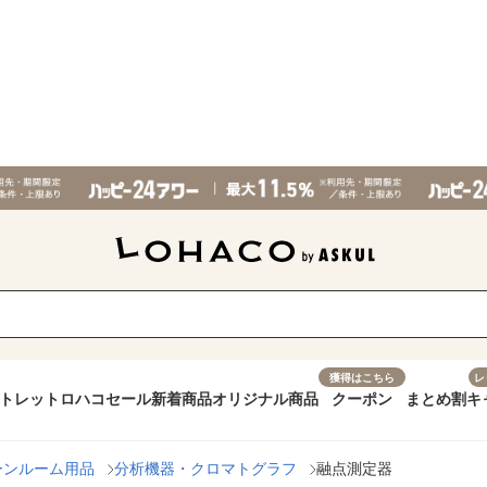
獲得はこちら
レ
トレット
ロハコセール
新着商品
オリジナル商品
クーポン
まとめ割
キ
ーンルーム用品
分析機器・クロマトグラフ
融点測定器