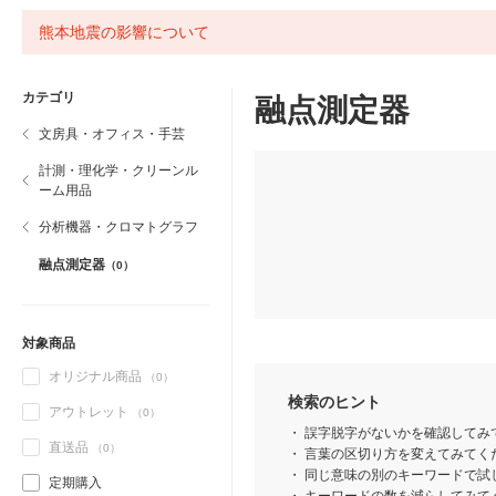
熊本地震の影響について
カテゴリ
融点測定器
文房具・オフィス・手芸
計測・理化学・クリーンル
ーム用品
分析機器・クロマトグラフ
融点測定器
（0）
対象商品
オリジナル商品
（0）
検索のヒント
アウトレット
（0）
誤字脱字がないかを確認してみ
直送品
（0）
言葉の区切り方を変えてみてくだ
同じ意味の別のキーワードで試
定期購入