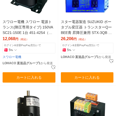
スワロー電機 スワロー 電源ト
スター電器製造 SUZUKID ポー
ランス(降圧専用タイプ) 150VA
タブル変圧器 トランスターQー
SC21-150E 1台 451-4254（直
BEE青 昇降圧兼用 STX-3QB 1
送品）
台 818-6012（直送品）
12,068
26,206
円
円
（税込）
（税込）
ログイン&全額PayPay支払いで
ログイン&全額PayPay支払いで
5
5
%
%
スワロー電機
LOHACO 直送品グループ1
から発送
LOHACO 直送品グループ1
から発送
カートに入れる
カートに入れる