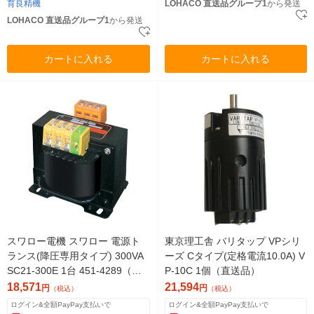
育良精機
LOHACO 直送品グループ1
から発送
LOHACO 直送品グループ1
から発送
カートに入れる
カートに入れる
スワロー電機 スワロー 電源ト
東京理工舎 バリタップ VPシリ
ランス(降圧専用タイプ) 300VA
ーズ Cタイプ(定格電流10.0A) V
SC21-300E 1台 451-4289（直
P-10C 1個（直送品）
送品）
18,571
21,594
円
円
（税込）
（税込）
ログイン&全額PayPay支払いで
ログイン&全額PayPay支払いで