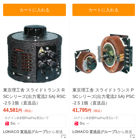
カートに入れる
カートに入れる
東京理工舎 スライドトランス R
東京理工舎 スライドトランス P
SCシリーズ(出力電流2.5A) RSC
SCシリーズ(出力電流2.5A) PSC
-2.5 1個（直送品）
-2.5 1個（直送品）
44,581
41,795
円
円
（税込）
（税込）
ログイン&全額PayPay支払いで
ログイン&全額PayPay支払いで
5
5
%
%
LOHACO 直送品グループ1
から発送
LOHACO 直送品グループ1
から発送