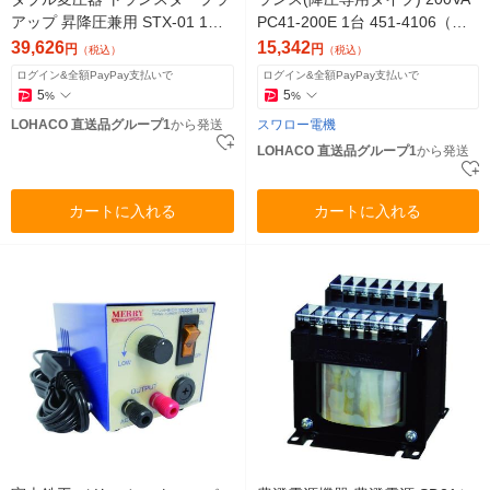
アップ 昇降圧兼用 STX-01 1台
PC41-200E 1台 451-4106（直
818-6010（直送品）
送品）
39,626
15,342
円
円
（税込）
（税込）
ログイン&全額PayPay支払いで
ログイン&全額PayPay支払いで
5
5
%
%
LOHACO 直送品グループ1
から発送
スワロー電機
LOHACO 直送品グループ1
から発送
カートに入れる
カートに入れる