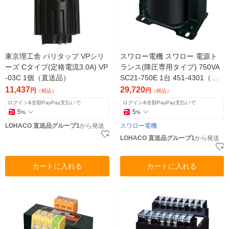
東京理工舎 バリタップ VPシリ
スワロー電機 スワロー 電源ト
ーズ Cタイプ(定格電流3.0A) VP
ランス(降圧専用タイプ) 750VA
-03C 1個（直送品）
SC21-750E 1台 451-4301（直
送品）
11,437
29,720
円
円
（税込）
（税込）
ログイン&全額PayPay支払いで
ログイン&全額PayPay支払いで
5
5
%
%
LOHACO 直送品グループ1
から発送
スワロー電機
LOHACO 直送品グループ1
から発送
カートに入れる
カートに入れる