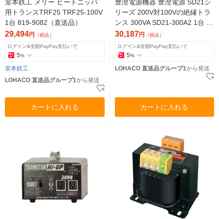
室本鉄工 メリー ヒートニッパ
豊澄電源機器 豊澄電源 SD21シ
用トランスTRF25 TRF25-100V
リーズ 200V対100Vの絶縁トラ
1台 819-9082（直送品）
ンス 300VA SD21-300A2 1台 47
5-6142（直送品）
29,494
30,187
円
円
（税込）
（税込）
ログイン&全額PayPay支払いで
ログイン&全額PayPay支払いで
5
5
%
%
室本鉄工
LOHACO 直送品グループ1
から発送
LOHACO 直送品グループ1
から発送
カートに入れる
カートに入れる