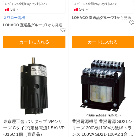
ログイン&全額PayPay支払いで
ログイン&全額PayPay支払いで
5
5
%
%
スワロー電機
LOHACO 直送品グループ1
から発送
LOHACO 直送品グループ1
から発送
カートに入れる
カートに入れる
東京理工舎 バリタップ VPシリ
豊澄電源機器 豊澄電源 SD21シ
ーズ Cタイプ(定格電流1.5A) VP
リーズ 200V対100Vの絶縁トラ
-015C 1個（直送品）
ンス 100VA SD21-100A2 1台 47