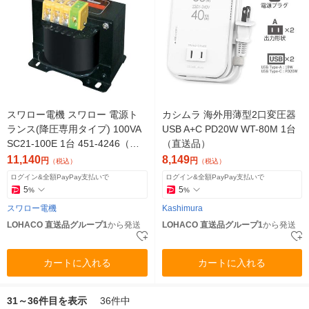
スワロー電機 スワロー 電源ト
カシムラ 海外用薄型2口変圧器
ランス(降圧専用タイプ) 100VA
USB A+C PD20W WT-80M 1台
SC21-100E 1台 451-4246（直
（直送品）
送品）
11,140
8,149
円
円
（税込）
（税込）
ログイン&全額PayPay支払いで
ログイン&全額PayPay支払いで
5
5
%
%
スワロー電機
Kashimura
LOHACO 直送品グループ1
から発送
LOHACO 直送品グループ1
から発送
カートに入れる
カートに入れる
31～36件目を表示
36件中