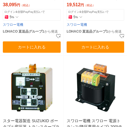
送品）
送品）
38,095
19,512
円
円
（税込）
（税込）
ログイン&全額PayPay支払いで
ログイン&全額PayPay支払いで
5
5
%
%
スワロー電機
スワロー電機
LOHACO 直送品グループ1
から発送
LOHACO 直送品グループ1
から発送
カートに入れる
カートに入れる
スター電器製造 SUZUKID ポー
スワロー電機 スワロー 電源ト
タブル変圧器 トランスタープラ
ランス(降圧専用タイプ) 200VA