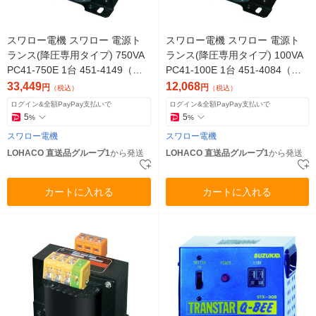
スワロー電機 スワロー 電源ト
スワロー電機 スワロー 電源ト
ランス(降圧専用タイプ) 750VA
ランス(降圧専用タイプ) 100VA
PC41-750E 1台 451-4149（直
PC41-100E 1台 451-4084（直
送品）
送品）
33,449
12,068
円
円
（税込）
（税込）
ログイン&全額PayPay支払いで
ログイン&全額PayPay支払いで
5
5
%
%
スワロー電機
スワロー電機
LOHACO 直送品グループ1
から発送
LOHACO 直送品グループ1
から発送
カートに入れる
カートに入れる