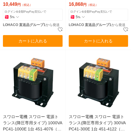
5-6126（直送品）
10,449
16,868
円
円
（税込）
（税込）
ログイン&全額PayPay支払いで
ログイン&全額PayPay支払いで
5
5
%
%
LOHACO 直送品グループ1
から発送
LOHACO 直送品グループ1
から発送
カートに入れる
カートに入れる
スワロー電機 スワロー 電源ト
スワロー電機 スワロー 電源ト
ランス(降圧専用タイプ) 1000VA
ランス(降圧専用タイプ) 300VA
PC41-1000E 1台 451-4076（直
PC41-300E 1台 451-4122（直