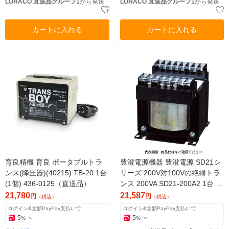
LOHACO 直送品グループ1
から発送
LOHACO 直送品グループ1
から発送
カートに入れる
カートに入れる
育良精機 育良 ポータブルトラ
豊澄電源機器 豊澄電源 SD21シ
ンス(降圧器)(40215) TB-20 1台
リーズ 200V対100Vの絶縁トラ
(1個) 436-0125（直送品）
ンス 200VA SD21-200A2 1台 47
5-6134（直送品）
21,780
21,587
円
円
（税込）
（税込）
ログイン&全額PayPay支払いで
ログイン&全額PayPay支払いで
5
5
%
%