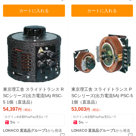
カートに入れる
カートに入れる
東京理工舎 スライドトランス R
東京理工舎 スライドトランス P
SCシリーズ(出力電流5A) RSC-
SCシリーズ(出力電流5A) PSC-5
5 1個（直送品）
1個（直送品）
54,397
53,003
円
円
（税込）
（税込）
ログイン&全額PayPay支払いで
ログイン&全額PayPay支払いで
5
5
%
%
LOHACO 直送品グループ1
から発送
LOHACO 直送品グループ1
から発送