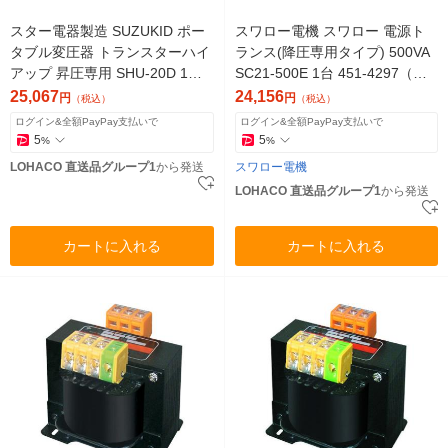
スター電器製造 SUZUKID ポー
スワロー電機 スワロー 電源ト
タブル変圧器 トランスターハイ
ランス(降圧専用タイプ) 500VA
アップ 昇圧専用 SHU-20D 1台
SC21-500E 1台 451-4297（直
818-6009（直送品）
送品）
25,067
24,156
円
円
（税込）
（税込）
ログイン&全額PayPay支払いで
ログイン&全額PayPay支払いで
5
5
%
%
LOHACO 直送品グループ1
から発送
スワロー電機
LOHACO 直送品グループ1
から発送
カートに入れる
カートに入れる