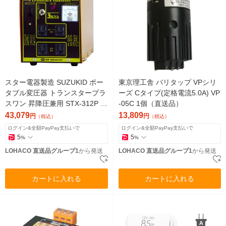
スター電器製造 SUZUKID ポー
東京理工舎 バリタップ VPシリ
タブル変圧器 トランスタープラ
ーズ Cタイプ(定格電流5.0A) VP
スワン 昇降圧兼用 STX-312P 1
-05C 1個（直送品）
台 818-6011（直送品）
43,079
13,809
円
円
（税込）
（税込）
ログイン&全額PayPay支払いで
ログイン&全額PayPay支払いで
5
5
%
%
LOHACO 直送品グループ1
から発送
LOHACO 直送品グループ1
から発送
カートに入れる
カートに入れる