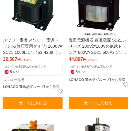
スワロー電機 スワロー 電源ト
豊澄電源機器 豊澄電源 SD21シ
ランス(降圧専用タイプ) 1000VA
リーズ 200V対100Vの絶縁トラ
SC21-1000E 1台 451-4238（直
ンス 500VA SD21-500A2 1台 47
送品）
5-6151（直送品）
32,507
44,897
円
円
（税込）
（税込）
ログイン&全額PayPay支払いで
ログイン&全額PayPay支払いで
5
5
%
%
スワロー電機
LOHACO 直送品グループ1
から発送
LOHACO 直送品グループ1
から発送
カートに入れる
カートに入れる