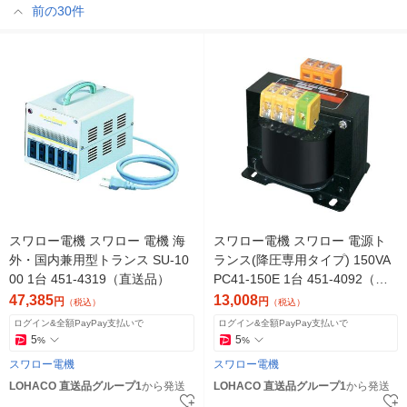
前の30件
スワロー電機 スワロー 電機 海
スワロー電機 スワロー 電源ト
外・国内兼用型トランス SU-10
ランス(降圧専用タイプ) 150VA
00 1台 451-4319（直送品）
PC41-150E 1台 451-4092（直
送品）
47,385
13,008
円
円
（税込）
（税込）
ログイン&全額PayPay支払いで
ログイン&全額PayPay支払いで
5
5
%
%
スワロー電機
スワロー電機
LOHACO 直送品グループ1
から発送
LOHACO 直送品グループ1
から発送