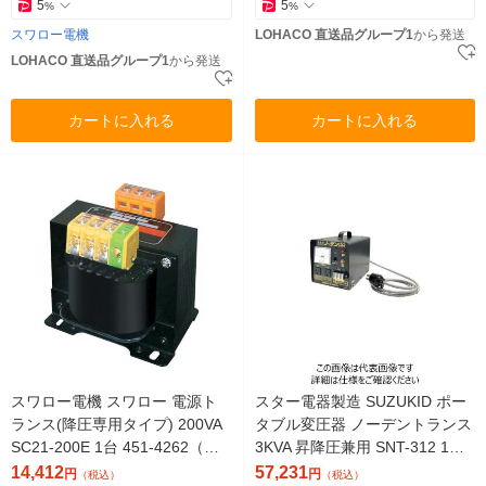
5
5
%
%
スワロー電機
LOHACO 直送品グループ1
から発送
LOHACO 直送品グループ1
から発送
カートに入れる
カートに入れる
スワロー電機 スワロー 電源ト
スター電器製造 SUZUKID ポー
ランス(降圧専用タイプ) 200VA
タブル変圧器 ノーデントランス
SC21-200E 1台 451-4262（直
3KVA 昇降圧兼用 SNT-312 1台
送品）
818-6007（直送品）
14,412
57,231
円
円
（税込）
（税込）