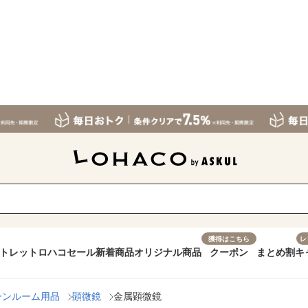
獲得はこちら
レ
トレット
ロハコセール
新着商品
オリジナル商品
クーポン
まとめ割
キ
ーンルーム用品
顕微鏡
金属顕微鏡