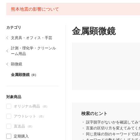
熊本地震の影響について
カテゴリ
金属顕微鏡
文房具・オフィス・手芸
計測・理化学・クリーンル
ーム用品
顕微鏡
金属顕微鏡
（0）
対象商品
オリジナル商品
（0）
検索のヒント
アウトレット
（0）
誤字脱字がないかを確認してみ
直送品
（0）
言葉の区切り方を変えてみてくだ
同じ意味の別のキーワードで試
定期購入