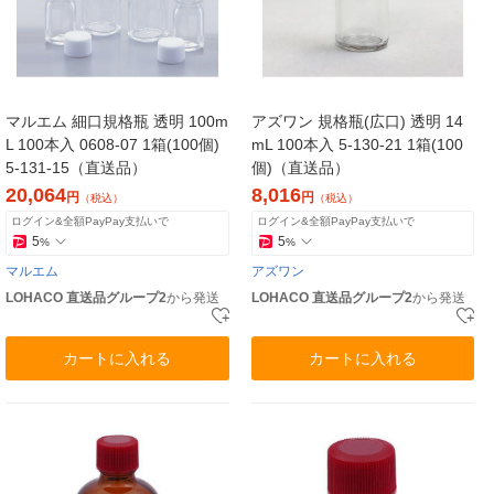
マルエム 細口規格瓶 透明 100m
アズワン 規格瓶(広口) 透明 14
L 100本入 0608-07 1箱(100個)
mL 100本入 5-130-21 1箱(100
5-131-15（直送品）
個)（直送品）
20,064
8,016
円
円
（税込）
（税込）
ログイン&全額PayPay支払いで
ログイン&全額PayPay支払いで
5
5
%
%
マルエム
アズワン
LOHACO 直送品グループ2
から発送
LOHACO 直送品グループ2
から発送
カートに入れる
カートに入れる