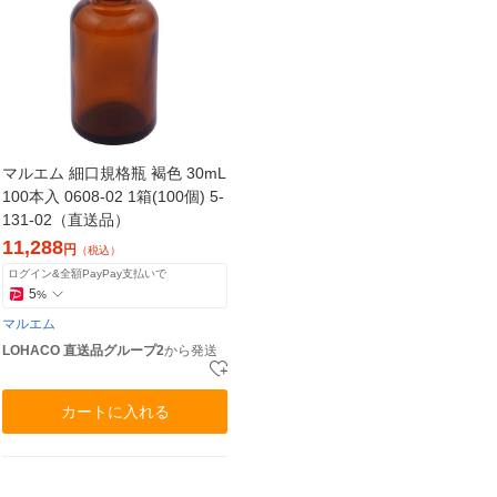
マルエム 細口規格瓶 褐色 30mL
100本入 0608-02 1箱(100個) 5-
131-02（直送品）
11,288
円
（税込）
ログイン&全額PayPay支払いで
5
%
マルエム
LOHACO 直送品グループ2
から発送
カートに入れる