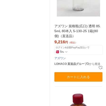
アズワン 規格瓶(広口) 透明 85.
5mL 80本入 5-130-25 1箱(80
個)（直送品）
9,216
円
（税込）
ログイン&全額PayPay支払いで
5
%
アズワン
LOHACO 直送品グループ2
から発送
カートに入れる