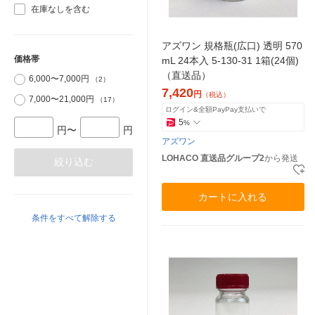
在庫なしを含む
アズワン 規格瓶(広口) 透明 570
価格帯
mL 24本入 5-130-31 1箱(24個)
（直送品）
6,000〜7,000円
（2）
7,420
円
（税込）
7,000〜21,000円
（17）
ログイン&全額PayPay支払いで
5
%
円〜
円
アズワン
LOHACO 直送品グループ2
から発送
絞り込む
カートに入れる
条件をすべて解除する