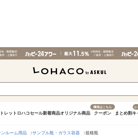
獲得はこちら
レ
トレット
ロハコセール
新着商品
オリジナル商品
クーポン
まとめ割
キ
ーンルーム用品
サンプル瓶・ガラス容器
規格瓶