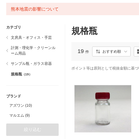
熊本地震の影響について
カテゴリ
規格瓶
文房具・オフィス・手芸
計測・理化学・クリーンル
19
おすすめ順
件
ーム用品
サンプル瓶・ガラス容器
ポイント等は原則として税抜金額に基づ
規格瓶
（19）
ブランド
アズワン (10)
マルエム (9)
絞り込む