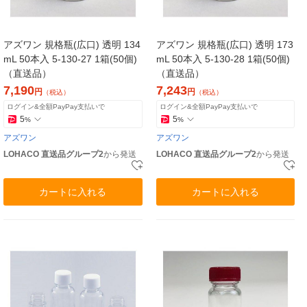
アズワン 規格瓶(広口) 透明 134
アズワン 規格瓶(広口) 透明 173
mL 50本入 5-130-27 1箱(50個)
mL 50本入 5-130-28 1箱(50個)
（直送品）
（直送品）
7,190
7,243
円
円
（税込）
（税込）
ログイン&全額PayPay支払いで
ログイン&全額PayPay支払いで
5
5
%
%
アズワン
アズワン
LOHACO 直送品グループ2
から発送
LOHACO 直送品グループ2
から発送
カートに入れる
カートに入れる