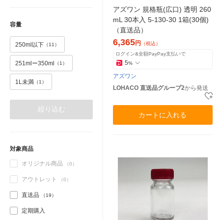
アズワン 規格瓶(広口) 透明 260
mL 30本入 5-130-30 1箱(30個)
容量
（直送品）
6,365
円
（税込）
250ml以下
（11）
ログイン&全額PayPay支払いで
5
251mlー350ml
%
（1）
アズワン
1L未満
（1）
LOHACO 直送品グループ2
から発送
絞り込む
カートに入れる
対象商品
オリジナル商品
（0）
アウトレット
（0）
直送品
（19）
定期購入