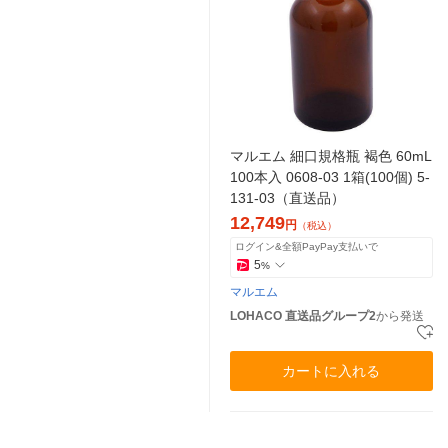
マルエム 細口規格瓶 褐色 60mL
100本入 0608-03 1箱(100個) 5-
131-03（直送品）
12,749
円
（税込）
ログイン&全額PayPay支払いで
5
%
マルエム
LOHACO 直送品グループ2
から発送
カートに入れる