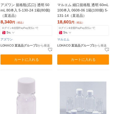
アズワン 規格瓶(広口) 透明 50
マルエム 細口規格瓶 透明 60mL
mL 80本入 5-130-24 1箱(80個)
100本入 0608-06 1箱(100個) 5-
（直送品）
131-14（直送品）
8,340
18,601
円
円
（税込）
（税込）
ログイン&全額PayPay支払いで
ログイン&全額PayPay支払いで
5
5
%
%
アズワン
マルエム
LOHACO 直送品グループ2
から発送
LOHACO 直送品グループ2
から発送
カートに入れる
カートに入れる