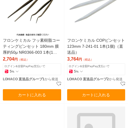
フロンケミカル フッ素樹脂コー
フロンケミカル COPピンセット
ティングピンセット 180mm 膜
123mm 7-241-01 1本(1個)（直
厚約50μ NR0366-003 1本(1個)
送品）
835-8596（直送品）
2,704
3,764
円
円
（税込）
（税込）
ログイン&全額PayPay支払いで
ログイン&全額PayPay支払いで
5
5
%
%
LOHACO 直送品グループ1
から発送
LOHACO 直送品グループ2
から発送
カートに入れる
カートに入れる