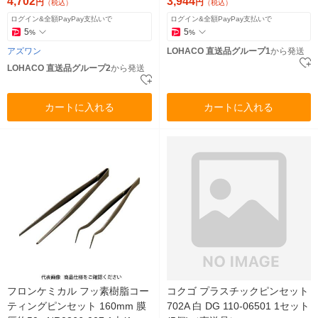
4,702
3,944
円
円
（税込）
（税込）
ログイン&全額PayPay支払いで
ログイン&全額PayPay支払いで
5
5
%
%
アズワン
LOHACO 直送品グループ1
から発送
LOHACO 直送品グループ2
から発送
カートに入れる
カートに入れる
フロンケミカル フッ素樹脂コー
コクゴ プラスチックピンセット
ティングピンセット 160mm 膜
702A 白 DG 110-06501 1セット