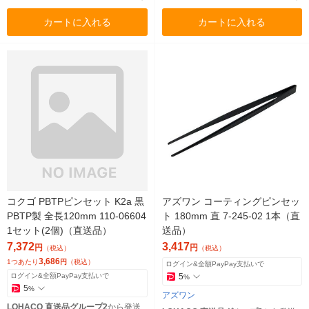
カートに入れる
カートに入れる
コクゴ PBTPピンセット K2a 黒
アズワン コーティングピンセッ
PBTP製 全長120mm 110-06604
ト 180mm 直 7-245-02 1本（直
1セット(2個)（直送品）
送品）
7,372
3,417
円
円
（税込）
（税込）
3,686
1つあたり
円
（税込）
ログイン&全額PayPay支払いで
ログイン&全額PayPay支払いで
5
%
5
%
アズワン
LOHACO 直送品グループ2
から発送