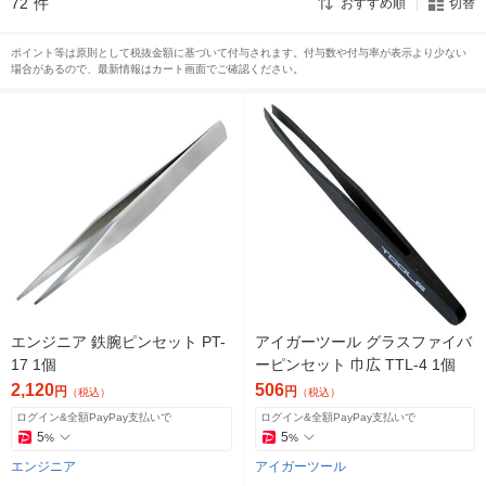
72
件
おすすめ順
切替
ポイント等は原則として税抜金額に基づいて付与されます。付与数や付与率が表示より少ない
場合があるので、最新情報はカート画面でご確認ください。
エンジニア 鉄腕ピンセット PT-
アイガーツール グラスファイバ
17 1個
ーピンセット 巾広 TTL-4 1個
2,120
506
円
円
（税込）
（税込）
ログイン&全額PayPay支払いで
ログイン&全額PayPay支払いで
5
5
%
%
エンジニア
アイガーツール