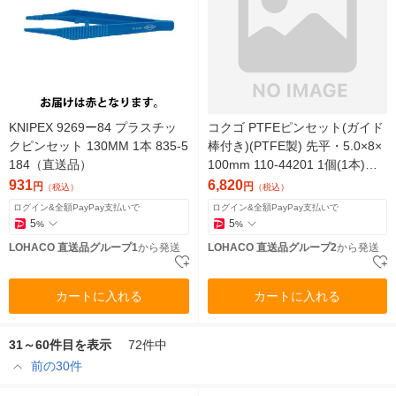
KNIPEX 9269ー84 プラスチッ
コクゴ PTFEピンセット(ガイド
クピンセット 130MM 1本 835-5
棒付き)(PTFE製) 先平・5.0×8×
184（直送品）
100mm 110-44201 1個(1本)
（直送品）
931
6,820
円
円
（税込）
（税込）
ログイン&全額PayPay支払いで
ログイン&全額PayPay支払いで
5
5
%
%
LOHACO 直送品グループ1
から発送
LOHACO 直送品グループ2
から発送
カートに入れる
カートに入れる
31～60件目を表示
72件中
前の30件