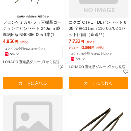
フロンケミカル フッ素樹脂コー
コクゴ CTFE・DLピンセット 8
ティングピンセット 240mm 膜
08 全長111mm 110-06702 1セ
厚約50μ NR0366-005 1本(1個)
ット(2個)（直送品）
835-8598（直送品）
4,956
7,732
円
円
（税込）
（税込）
3,866
1つあたり
円
（税込）
ログイン&全額PayPay支払いで
5
ログイン&全額PayPay支払いで
%
5
%
LOHACO 直送品グループ1
から発送
LOHACO 直送品グループ2
から発送
カートに入れる
カートに入れる