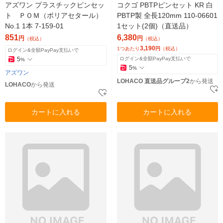
アズワン プラスチックピンセッ
コクゴ PBTPピンセット KR 白
ト ＰＯＭ（ポリアセタール）
PBTP製 全長120mm 110-06601
No.1 1本 7-159-01
1セット(2個)（直送品）
851
6,380
円
円
（税込）
（税込）
3,190
1つあたり
円
（税込）
ログイン&全額PayPay支払いで
5
ログイン&全額PayPay支払いで
%
5
%
アズワン
LOHACO 直送品グループ2
から発送
LOHACO
から発送
カートに入れる
カートに入れる