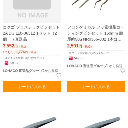
コクゴ プラスチックピンセット
フロンケミカル フッ素樹脂コー
2A DG 110-06512 1セット（2
ティングピンセット 150mm 膜
個）（直送品）
厚約50μ NR0366-002 1本(1個)
835-8595（直送品）
3,552
2,591
円
円
（税込）
（税込）
1,776
1つあたり
円
（税込）
ログイン&全額PayPay支払いで
ログイン&全額PayPay支払いで
5
%
5
%
LOHACO 直送品グループ1
から発送
LOHACO 直送品グループ2
から発送
カートに入れる
カートに入れる