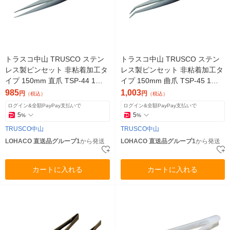
トラスコ中山 TRUSCO ステン
トラスコ中山 TRUSCO ステン
レス製ピンセット 非粘着加工タ
レス製ピンセット 非粘着加工タ
イプ 150mm 直爪 TSP-44 1本(1
イプ 150mm 曲爪 TSP-45 1本(1
個) 855-2548（直送品）
個) 855-2549（直送品）
985
1,003
円
円
（税込）
（税込）
ログイン&全額PayPay支払いで
ログイン&全額PayPay支払いで
5
5
%
%
TRUSCO中山
TRUSCO中山
LOHACO 直送品グループ1
から発送
LOHACO 直送品グループ1
から発送
カートに入れる
カートに入れる