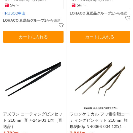
5
5
%
%
TRUSCO中山
LOHACO 直送品グループ1
から発送
LOHACO 直送品グループ1
から発送
カートに入れる
カートに入れる
アズワン コーティングピンセッ
フロンケミカル フッ素樹脂コー
ト 210mm 直 7-245-03 1本（直
ティングピンセット 210mm 膜
送品）
厚約50μ NR0366-004 1本(1個)
835-8597（直送品）