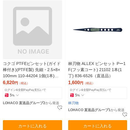
コクゴ PTFEピンセット(ガイド
林刃物 ALLEX ピンセット Pー1
棒付き)(PTFE製) 先細・2.5×8×
F(フッ素コート) 21102 1本(1
100mm 110-44204 1個(1本)
丁) 836-6526（直送品）
（直送品）
6,820
1,600
円
円
（税込）
（税込）
ログイン&全額PayPay支払いで
ログイン&全額PayPay支払いで
5
5
%
%
LOHACO 直送品グループ2
から発送
林刃物
LOHACO 直送品グループ1
から発送
カートに入れる
カートに入れる