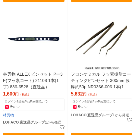
林刃物 ALLEX ピンセット Pー3
フロンケミカル フッ素樹脂コー
F(フッ素コート) 21108 1本(1
ティングピンセット 300mm 膜
丁) 836-6528（直送品）
厚約50μ NR0366-006 1本(1個)
835-8599（直送品）
1,600
5,632
円
円
（税込）
（税込）
ログイン&全額PayPay支払いで
ログイン&全額PayPay支払いで
5
5
%
%
林刃物
LOHACO 直送品グループ1
から発送
LOHACO 直送品グループ1
から発送