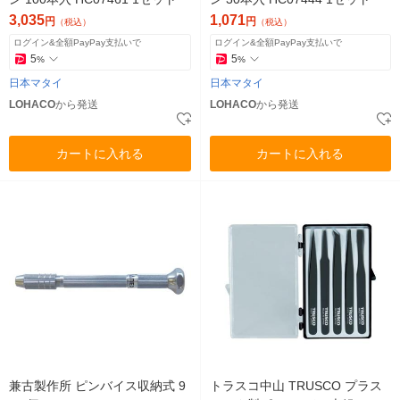
3,035
1,071
円
円
（税込）
（税込）
ログイン&全額PayPay支払いで
ログイン&全額PayPay支払いで
5
5
%
%
日本マタイ
日本マタイ
LOHACO
から発送
LOHACO
から発送
カートに入れる
カートに入れる
兼古製作所 ピンバイス収納式 9
トラスコ中山 TRUSCO プラス