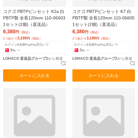
コクゴ PBTPピンセット K2a 白
コクゴ PBTPピンセット K7 白
PBTP製 全長120mm 110-06603
PBTP製 全長120mm 110-06605
1セット(2個)（直送品）
1セット(2個)（直送品）
6,380
6,380
円
円
（税込）
（税込）
3,190
3,190
1つあたり
円
（税込）
1つあたり
円
（税込）
ログイン&全額PayPay支払いで
ログイン&全額PayPay支払いで
5
5
%
%
LOHACO 直送品グループ2
から発送
LOHACO 直送品グループ2
から発送
カートに入れる
カートに入れる