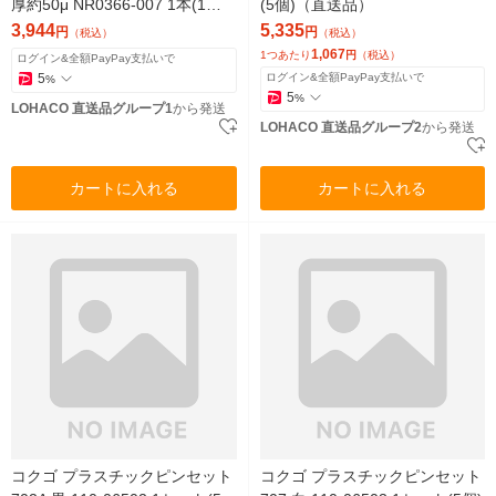
厚約50μ NR0366-007 1本(1個)
(5個)（直送品）
835-8600（直送品）
3,944
5,335
円
円
（税込）
（税込）
1,067
1つあたり
円
（税込）
ログイン&全額PayPay支払いで
5
ログイン&全額PayPay支払いで
%
5
%
LOHACO 直送品グループ1
から発送
LOHACO 直送品グループ2
から発送
カートに入れる
カートに入れる
コクゴ プラスチックピンセット
コクゴ プラスチックピンセット