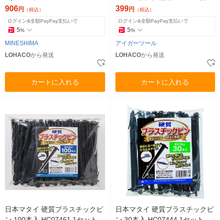
906
399
円
円
（税込）
（税込）
ログイン&全額PayPay支払いで
ログイン&全額PayPay支払いで
5
5
%
%
MINESHIMA
アイガーツール
LOHACO
から発送
LOHACO
から発送
カートに入れる
カートに入れる
日本マタイ 硬質プラスチックピ
日本マタイ 硬質プラスチックピ
ン 100本入 HC07461 1セット
ン 30本入 HC07444 1セット