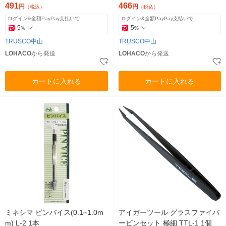
491
466
円
円
（税込）
（税込）
ログイン&全額PayPay支払いで
ログイン&全額PayPay支払いで
5
5
%
%
TRUSCO中山
TRUSCO中山
LOHACO
から発送
LOHACO
から発送
カートに入れる
カートに入れる
ミネシマ ピンバイス(0.1~1.0m
アイガーツール グラスファイバ
m) L-2 1本
ーピンセット 極細 TTL-1 1個