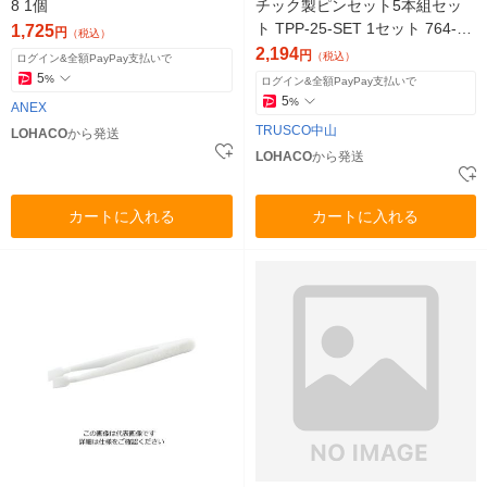
8 1個
チック製ピンセット5本組セッ
ト TPP-25-SET 1セット 764-77
1,725
円
（税込）
51
2,194
円
（税込）
ログイン&全額PayPay支払いで
5
%
ログイン&全額PayPay支払いで
5
%
ANEX
TRUSCO中山
LOHACO
から発送
LOHACO
から発送
カートに入れる
カートに入れる