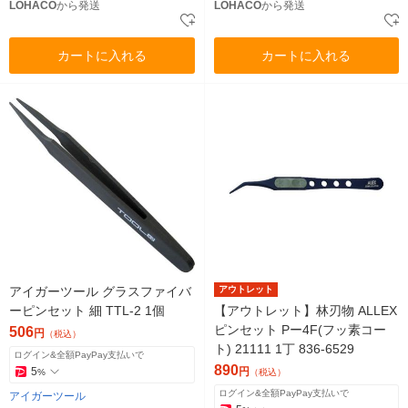
LOHACO
から発送
LOHACO
から発送
カートに入れる
カートに入れる
アイガーツール グラスファイバ
アウトレット
ーピンセット 細 TTL-2 1個
【アウトレット】林刃物 ALLEX
ピンセット Pー4F(フッ素コー
506
円
（税込）
ト) 21111 1丁 836-6529
ログイン&全額PayPay支払いで
890
5
円
%
（税込）
ログイン&全額PayPay支払いで
アイガーツール