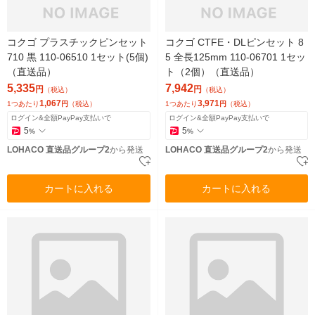
コクゴ プラスチックピンセット
コクゴ CTFE・DLピンセット 8
710 黒 110-06510 1セット(5個)
5 全長125mm 110-06701 1セッ
（直送品）
ト（2個）（直送品）
5,335
7,942
円
円
（税込）
（税込）
1,067
3,971
1つあたり
円
（税込）
1つあたり
円
（税込）
ログイン&全額PayPay支払いで
ログイン&全額PayPay支払いで
5
5
%
%
LOHACO 直送品グループ2
から発送
LOHACO 直送品グループ2
から発送
カートに入れる
カートに入れる