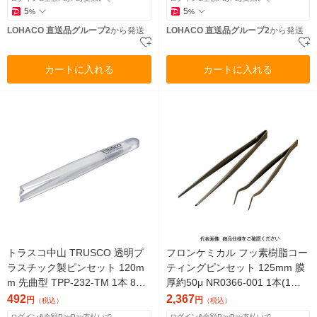
5
5
%
%
LOHACO 直送品グループ2
から発送
LOHACO 直送品グループ2
から発送
カートに入れる
カートに入れる
トラスコ中山 TRUSCO 透明プ
フロンケミカル フッ素樹脂コー
ラスチック製ピンセット 120m
ティングピンセット 125mm 膜
m 先曲型 TPP-232-TM 1本 855-
厚約50μ NR0366-001 1本(1個)
2565（直送品）
835-8594（直送品）
492
2,367
円
円
（税込）
（税込）
ログイン&全額PayPay支払いで
ログイン&全額PayPay支払いで