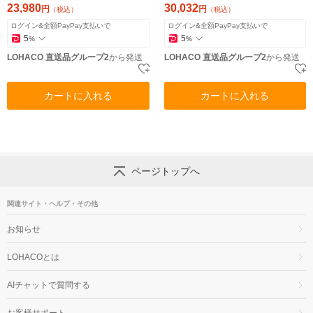
23,980
30,032
円
円
（税込）
（税込）
ログイン&全額PayPay支払いで
ログイン&全額PayPay支払いで
5
5
%
%
LOHACO 直送品グループ2
から発送
LOHACO 直送品グループ2
から発送
カートに入れる
カートに入れる
ページトップへ
関連サイト・ヘルプ・その他
お知らせ
LOHACOとは
AIチャットで質問する
お客様サポート