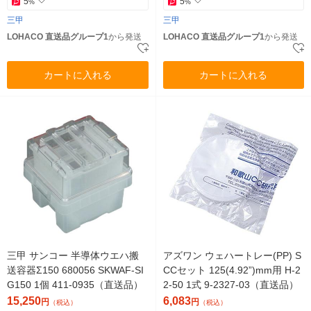
5
5
%
%
三甲
三甲
LOHACO 直送品グループ1
から発送
LOHACO 直送品グループ1
から発送
カートに入れる
カートに入れる
三甲 サンコー 半導体ウエハ搬
アズワン ウェハートレー(PP) S
送容器Σ150 680056 SKWAF-SI
CCセット 125(4.92”)mm用 H-2
G150 1個 411-0935（直送品）
2-50 1式 9-2327-03（直送品）
15,250
6,083
円
円
（税込）
（税込）