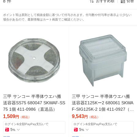
8
件
おすすめ順
切替
ポイント等は原則として税抜金額に基づいて付与されます。付与数や付与率が表示より少ない
場合があるので、最新情報はカート画面でご確認ください。
三甲 サンコー 半導体ウエハ搬
三甲 サンコー 半導体ウエハ搬
送容器SS75 680047 SKWAF-SS
送容器Σ125Kー2 680061 SKWA
75 1個 411-0986（直送品）
F-SIG125K-2 1個 411-0927（直
送品）
1,509
9,543
円
円
（税込）
（税込）
ログイン&全額PayPay支払いで
ログイン&全額PayPay支払いで
5
5
%
%