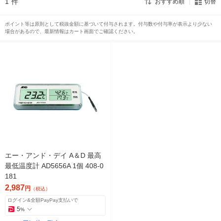
1
件
おすすめ順
切替
ポイント等は原則として税抜金額に基づいて付与されます。付与数や付与率が表示より少ない
場合があるので、最新情報はカート画面でご確認ください。
エー・アンド・デイ A＆D 最高
最低温度計 AD5656A 1個 408-0
181
2,987
円
（税込）
ログイン&全額PayPay支払いで
5
%