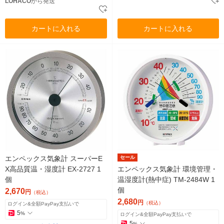
LOHACO
から発送
カートに入れる
カートに入れる
エンペックス気象計 スーパーE
セール
X高品質温・湿度計 EX-2727 1
エンペックス気象計 環境管理・
個
温湿度計(熱中症) TM-2484W 1
個
2,670
円
（税込）
2,680
円
（税込）
ログイン&全額PayPay支払いで
5
%
ログイン&全額PayPay支払いで
5
%