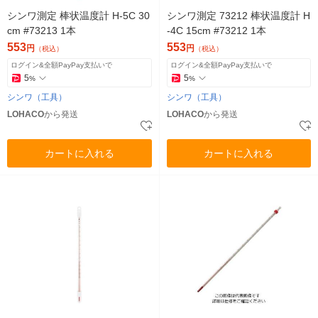
シンワ測定 棒状温度計 H-5C 30
シンワ測定 73212 棒状温度計 H
cm #73213 1本
-4C 15cm #73212 1本
553
553
円
円
（税込）
（税込）
ログイン&全額PayPay支払いで
ログイン&全額PayPay支払いで
5
5
%
%
シンワ（工具）
シンワ（工具）
LOHACO
から発送
LOHACO
から発送
カートに入れる
カートに入れる