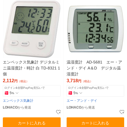
エンペックス気象計 デジタルミ
温湿度計 AD-5681 エー・ア
ニ温湿度計・時計 白 TD-8321 1
ンド・デイ A＆D デジタル温
個
湿度計
2,112
3,718
円
円
（税込）
（税込）
ログイン&全額PayPay支払いで
ログイン&全額PayPay支払いで
5
5
%
%
エンペックス気象計
エー・アンド・デイ
LOHACO
から発送
LOHACO
から発送
カートに入れる
カートに入れる