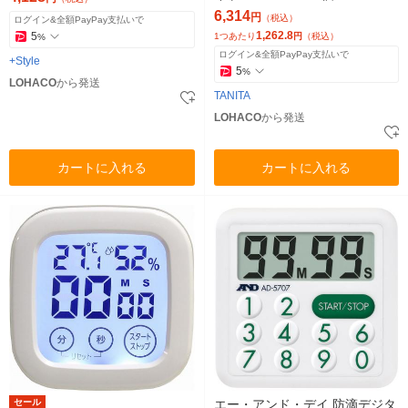
6,314
円
（税込）
ログイン&全額PayPay支払いで
1,262.8
5
1つあたり
円
（税込）
%
ログイン&全額PayPay支払いで
+Style
5
%
LOHACO
から発送
TANITA
LOHACO
から発送
カートに入れる
カートに入れる
セール
エー・アンド・デイ 防滴デジタ