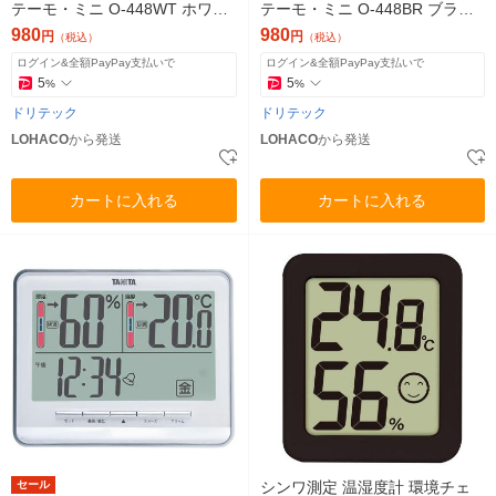
テーモ・ミニ O-448WT ホワイ
テーモ・ミニ O-448BR ブラウ
ト 1個
ン 1個
980
980
円
円
（税込）
（税込）
ログイン&全額PayPay支払いで
ログイン&全額PayPay支払いで
5
5
%
%
ドリテック
ドリテック
LOHACO
から発送
LOHACO
から発送
カートに入れる
カートに入れる
セール
シンワ測定 温湿度計 環境チェ