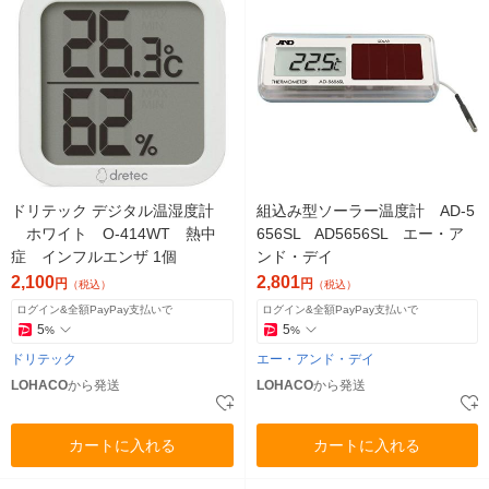
ドリテック デジタル温湿度計
組込み型ソーラー温度計 AD-5
ホワイト O-414WT 熱中
656SL AD5656SL エー・ア
症 インフルエンザ 1個
ンド・デイ
2,100
2,801
円
円
（税込）
（税込）
ログイン&全額PayPay支払いで
ログイン&全額PayPay支払いで
5
5
%
%
ドリテック
エー・アンド・デイ
LOHACO
から発送
LOHACO
から発送
カートに入れる
カートに入れる