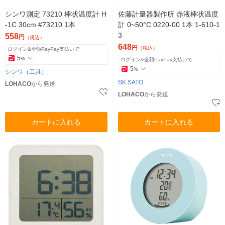
シンワ測定 73210 棒状温度計 H
佐藤計量器製作所 赤液棒状温度
-1C 30cm #73210 1本
計 0~50°C 0220-00 1本 1-610-1
3
558
円
（税込）
648
円
（税込）
ログイン&全額PayPay支払いで
5
%
ログイン&全額PayPay支払いで
5
%
シンワ（工具）
SK SATO
LOHACO
から発送
LOHACO
から発送
カートに入れる
カートに入れる