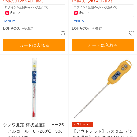
1,263.4
1,263.4
1つあたり
円
（税込）
1つあたり
円
（税込）
ログイン&全額PayPay支払いで
ログイン&全額PayPay支払いで
5
5
%
%
TANITA
TANITA
LOHACO
から発送
LOHACO
から発送
カートに入れる
カートに入れる
シンワ測定 棒状温度計 Hー2S
アウトレット
アルコール 0〜200℃ 30c
【アウトレット】カスタム デジ