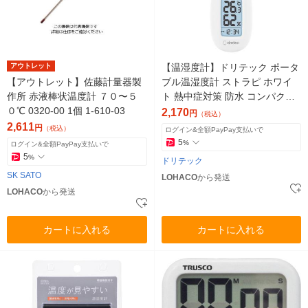
アウトレット
【温湿度計】ドリテック ポータ
【アウトレット】佐藤計量器製
ブル温湿度計 ストラピ ホワイ
作所 赤液棒状温度計 ７０〜５
ト 熱中症対策 防水 コンパクト
０℃ 0320-00 1個 1-610-03
1個
2,170
円
（税込）
2,611
円
（税込）
ログイン&全額PayPay支払いで
5
%
ログイン&全額PayPay支払いで
5
%
ドリテック
SK SATO
LOHACO
から発送
LOHACO
から発送
カートに入れる
カートに入れる