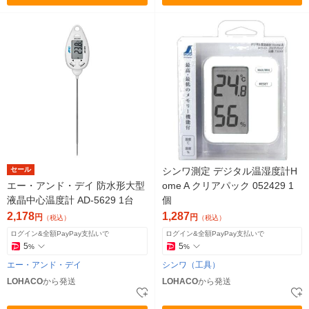
セール
シンワ測定 デジタル温湿度計H
エー・アンド・デイ 防水形大型
ome A クリアパック 052429 1
液晶中心温度計 AD-5629 1台
個
2,178
1,287
円
円
（税込）
（税込）
ログイン&全額PayPay支払いで
ログイン&全額PayPay支払いで
5
5
%
%
エー・アンド・デイ
シンワ（工具）
LOHACO
から発送
LOHACO
から発送