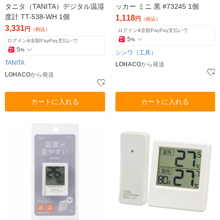
タニタ（TANITA）デジタル温湿
ッカー ミニ 黒 #73245 1個
度計 TT-538-WH 1個
1,118
円
（税込）
3,331
円
（税込）
ログイン&全額PayPay支払いで
5
%
ログイン&全額PayPay支払いで
5
%
シンワ（工具）
TANITA
LOHACO
から発送
LOHACO
から発送
カートに入れる
カートに入れる