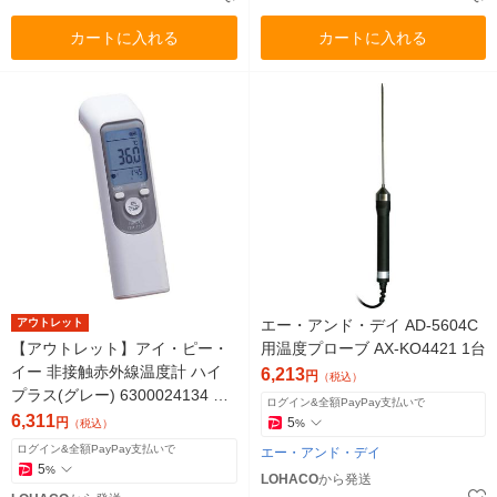
カートに入れる
カートに入れる
アウトレット
エー・アンド・デイ AD-5604C
【アウトレット】アイ・ピー・
用温度プローブ AX-KO4421 1台
イー 非接触赤外線温度計 ハイ
6,213
円
（税込）
プラス(グレー) 6300024134 1
ログイン&全額PayPay支払いで
台
6,311
円
5
（税込）
%
ログイン&全額PayPay支払いで
エー・アンド・デイ
5
%
LOHACO
から発送