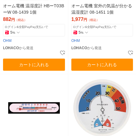
オーム電機 温湿度計 HBーT03B
オーム電機 室外の気温が分かる
ーW 08-1439 1個
温湿度計 08-1451 1個
882
1,977
円
円
（税込）
（税込）
ログイン&全額PayPay支払いで
ログイン&全額PayPay支払いで
5
5
%
%
OHM
OHM
LOHACO
から発送
LOHACO
から発送
カートに入れる
カートに入れる