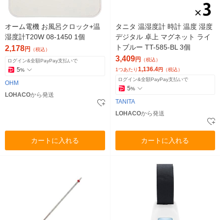
オーム電機 お風呂クロック+温
タニタ 温湿度計 時計 温度 湿度
湿度計T20W 08-1450 1個
デジタル 卓上 マグネット ライ
トブルー TT-585-BL 3個
2,178
円
（税込）
3,409
円
（税込）
ログイン&全額PayPay支払いで
1,136.4
5
1つあたり
円
（税込）
%
ログイン&全額PayPay支払いで
OHM
5
%
LOHACO
から発送
TANITA
LOHACO
から発送
カートに入れる
カートに入れる