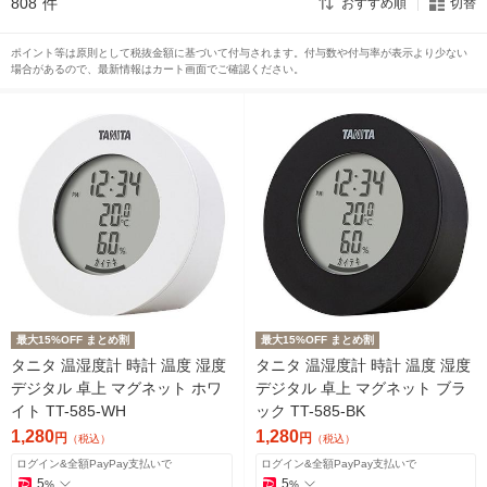
808
件
おすすめ順
切替
ポイント等は原則として税抜金額に基づいて付与されます。付与数や付与率が表示より少ない
場合があるので、最新情報はカート画面でご確認ください。
最大15%OFF まとめ割
最大15%OFF まとめ割
タニタ 温湿度計 時計 温度 湿度
タニタ 温湿度計 時計 温度 湿度
デジタル 卓上 マグネット ホワ
デジタル 卓上 マグネット ブラ
イト TT-585-WH
ック TT-585-BK
1,280
1,280
円
円
（税込）
（税込）
ログイン&全額PayPay支払いで
ログイン&全額PayPay支払いで
5
5
%
%