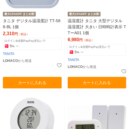
最大15%OFF まとめ割
最大15%OFF まとめ割
タニタ デジタル温湿度計 TT-58
温湿度計 タニタ 大型デジタル
8-BL 1個
温湿度計 大きい 日時時計表示 T
TーA01 1個
2,310
円
（税込）
6,980
円
（税込）
ログイン&全額PayPay支払いで
5
%
ログイン&全額PayPay支払いで
5
%
TANITA
TANITA
LOHACO
から発送
LOHACO
から発送
カートに入れる
カートに入れる