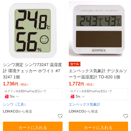
シンワ測定 シンワ73247 温湿度
セール
計 環境チェッカー ホワイト #7
エンペックス気象計 デジタルソ
3247 1個
ーラー温湿度計 TD-820 1個
1,736
1,772
円
円
（税込）
（税込）
ログイン&全額PayPay支払いで
ログイン&全額PayPay支払いで
5
5
%
%
シンワ（工具）
エンペックス気象計
LOHACO
から発送
LOHACO
から発送
カートに入れる
カートに入れる