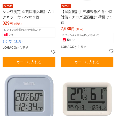
セール
セール
シンワ測定 冷蔵庫用温度計 A マ
【温湿度計】三和製作所 熱中症
グネット付 72532 1個
対策アナログ温湿度計 壁掛け 1
個
329
円
（税込）
7,680
円
（税込）
ログイン&全額PayPay支払いで
5
%
ログイン&全額PayPay支払いで
5
%
シンワ（工具）
LOHACO
から発送
LOHACO
から発送
カートに入れる
カートに入れる