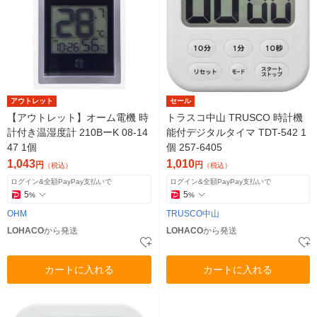
アウトレット
セール
【アウトレット】オーム電機 時
トラスコ中山 TRUSCO 時計機
計付き温湿度計 210BーK 08-14
能付デジタルタイマ TDT-542 1
47 1個
個 257-6405
1,043
1,010
円
円
（税込）
（税込）
ログイン&全額PayPay支払いで
ログイン&全額PayPay支払いで
5
5
%
%
OHM
TRUSCO中山
LOHACO
から発送
LOHACO
から発送
カートに入れる
カートに入れる