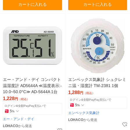
カートに入れる
カートに入れる
エー・アンド・デイ コンパクト
エンペックス気象計 シュクレミ
温湿度計 AD5644A ≪温度表示:-
ニ温・湿度計 TM-2381 1個
10.0~50.0°C≫ AD-5644A 1台
1,288
円
（税込）
1,228
円
（税込）
ログイン&全額PayPay支払いで
5
%
ログイン&全額PayPay支払いで
5
%
エンペックス気象計
エー・アンド・デイ
LOHACO
から発送
LOHACO
から発送