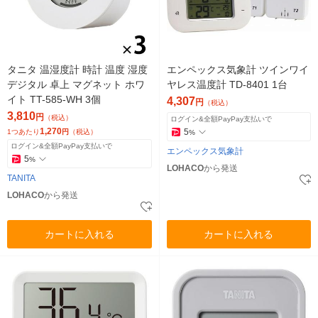
タニタ 温湿度計 時計 温度 湿度
エンペックス気象計 ツインワイ
デジタル 卓上 マグネット ホワ
ヤレス温度計 TD-8401 1台
イト TT-585-WH 3個
4,307
円
（税込）
3,810
円
（税込）
ログイン&全額PayPay支払いで
1,270
5
1つあたり
円
（税込）
%
ログイン&全額PayPay支払いで
エンペックス気象計
5
%
LOHACO
から発送
TANITA
LOHACO
から発送
カートに入れる
カートに入れる