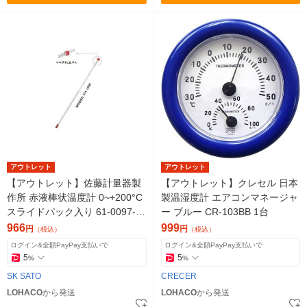
アウトレット
アウトレット
【アウトレット】佐藤計量器製
【アウトレット】クレセル 日本
作所 赤液棒状温度計 0~+200°C
製温湿度計 エアコンマネージャ
スライドパック入り 61-0097-0
ー ブルー CR-103BB 1台
6 1セット
966
999
円
円
（税込）
（税込）
ログイン&全額PayPay支払いで
ログイン&全額PayPay支払いで
5
5
%
%
SK SATO
CRECER
LOHACO
から発送
LOHACO
から発送