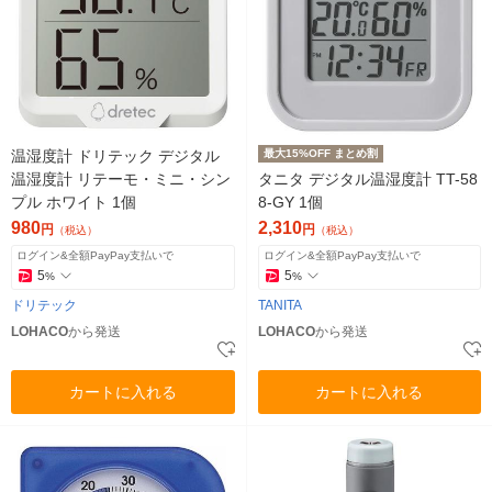
温湿度計 ドリテック デジタル
最大15%OFF まとめ割
温湿度計 リテーモ・ミニ・シン
タニタ デジタル温湿度計 TT-58
プル ホワイト 1個
8-GY 1個
980
2,310
円
円
（税込）
（税込）
ログイン&全額PayPay支払いで
ログイン&全額PayPay支払いで
5
5
%
%
ドリテック
TANITA
LOHACO
から発送
LOHACO
から発送
カートに入れる
カートに入れる