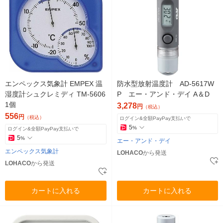
エンペックス気象計 EMPEX 温
防水型放射温度計 AD-5617W
湿度計シュクレミディ TM-5606
P エー・アンド・デイ A＆D
1個
3,278
円
（税込）
556
円
（税込）
ログイン&全額PayPay支払いで
5
%
ログイン&全額PayPay支払いで
5
%
エー・アンド・デイ
エンペックス気象計
LOHACO
から発送
LOHACO
から発送
カートに入れる
カートに入れる