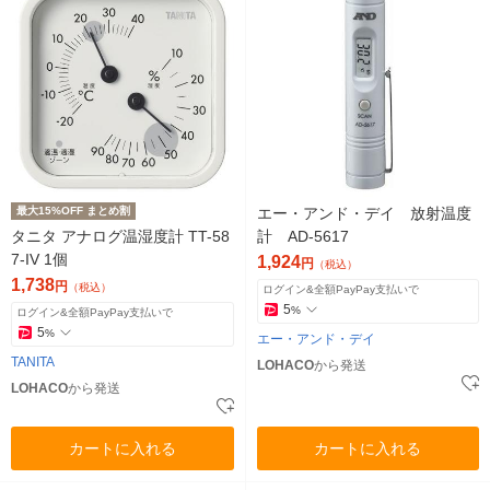
最大15%OFF まとめ割
エー・アンド・デイ 放射温度
タニタ アナログ温湿度計 TT-58
計 AD-5617
7-IV 1個
1,924
円
（税込）
1,738
円
（税込）
ログイン&全額PayPay支払いで
5
%
ログイン&全額PayPay支払いで
5
%
エー・アンド・デイ
TANITA
LOHACO
から発送
LOHACO
から発送
カートに入れる
カートに入れる