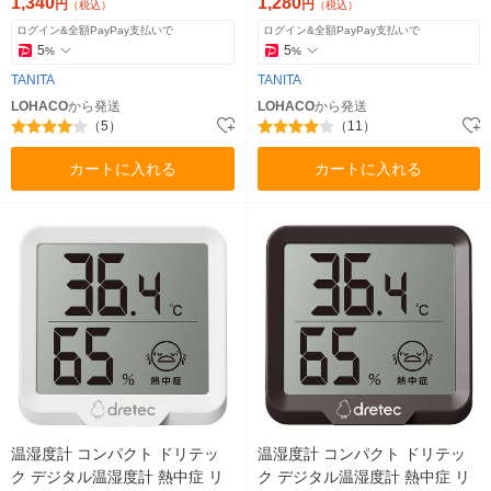
1,340
1,280
円
円
（税込）
（税込）
ログイン&全額PayPay支払いで
ログイン&全額PayPay支払いで
5
5
%
%
TANITA
TANITA
LOHACO
から発送
LOHACO
から発送
（5）
（11）
カートに入れる
カートに入れる
温湿度計 コンパクト ドリテッ
温湿度計 コンパクト ドリテッ
ク デジタル温湿度計 熱中症 リ
ク デジタル温湿度計 熱中症 リ