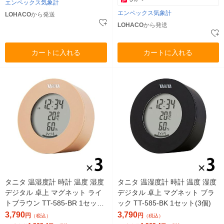
エンペックス気象計
エンペックス気象計
LOHACO
から発送
LOHACO
から発送
カートに入れる
カートに入れる
タニタ 温湿度計 時計 温度 湿度
タニタ 温湿度計 時計 温度 湿度
デジタル 卓上 マグネット ライ
デジタル 卓上 マグネット ブラ
トブラウン TT-585-BR 1セット
ック TT-585-BK 1セット(3個)
(3個)
3,790
3,790
円
円
（税込）
（税込）