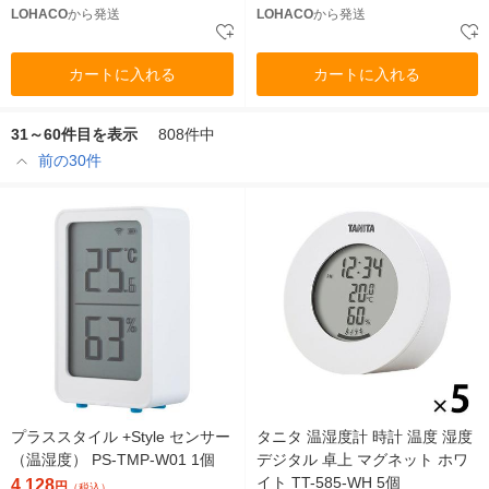
LOHACO
から発送
LOHACO
から発送
カートに入れる
カートに入れる
31～60件目を表示
808件中
前の30件
プラススタイル +Style センサー
タニタ 温湿度計 時計 温度 湿度
（温湿度） PS-TMP-W01 1個
デジタル 卓上 マグネット ホワ
イト TT-585-WH 5個
4,128
円
（税込）