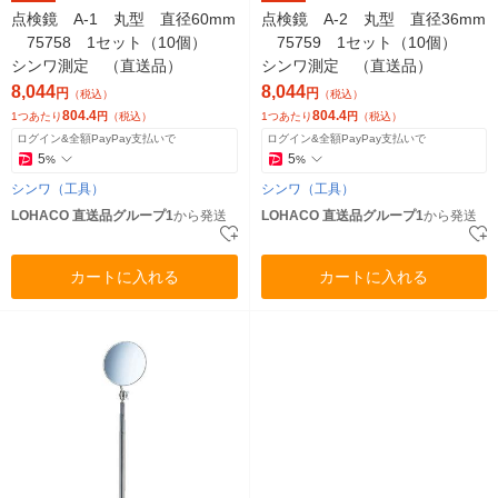
点検鏡 A-1 丸型 直径60mm
点検鏡 A-2 丸型 直径36mm
75758 1セット（10個）
75759 1セット（10個）
シンワ測定 （直送品）
シンワ測定 （直送品）
8,044
8,044
円
円
（税込）
（税込）
804.4
804.4
1つあたり
円
（税込）
1つあたり
円
（税込）
ログイン&全額PayPay支払いで
ログイン&全額PayPay支払いで
5
5
%
%
シンワ（工具）
シンワ（工具）
LOHACO 直送品グループ1
から発送
LOHACO 直送品グループ1
から発送
カートに入れる
カートに入れる