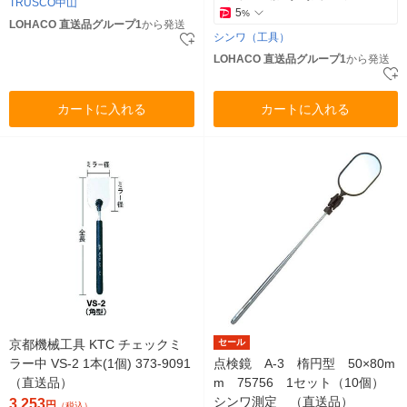
TRUSCO中山
5
%
LOHACO 直送品グループ1
から発送
シンワ（工具）
LOHACO 直送品グループ1
から発送
カートに入れる
カートに入れる
京都機械工具 KTC チェックミ
セール
ラー中 VS-2 1本(1個) 373-9091
点検鏡 A-3 楕円型 50×80m
（直送品）
m 75756 1セット（10個）
シンワ測定 （直送品）
3,253
円
（税込）