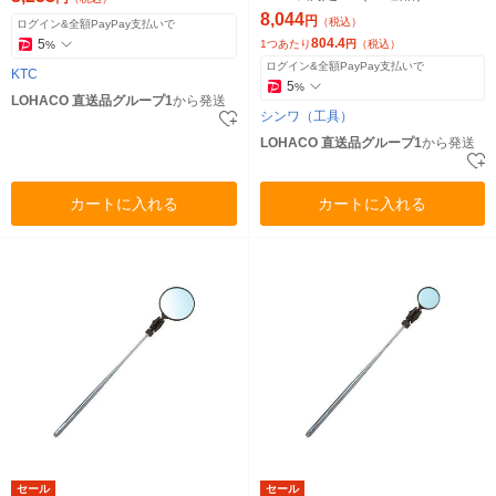
8,044
円
（税込）
ログイン&全額PayPay支払いで
804.4
5
1つあたり
円
（税込）
%
ログイン&全額PayPay支払いで
KTC
5
%
LOHACO 直送品グループ1
から発送
シンワ（工具）
LOHACO 直送品グループ1
から発送
カートに入れる
カートに入れる
セール
セール