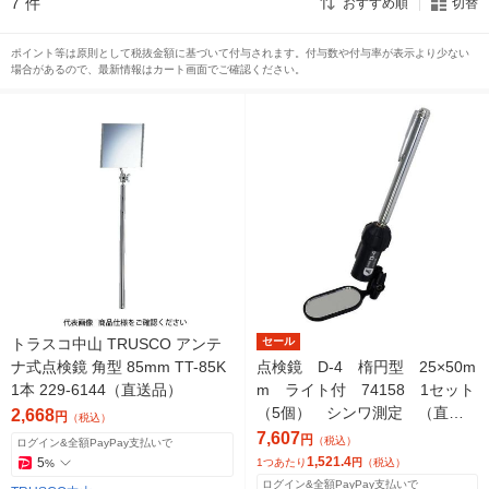
7
件
おすすめ順
切替
ポイント等は原則として税抜金額に基づいて付与されます。付与数や付与率が表示より少ない
場合があるので、最新情報はカート画面でご確認ください。
トラスコ中山 TRUSCO アンテ
セール
ナ式点検鏡 角型 85mm TT-85K
点検鏡 D-4 楕円型 25×50m
1本 229-6144（直送品）
m ライト付 74158 1セット
（5個） シンワ測定 （直送
2,668
円
（税込）
品）
7,607
円
（税込）
ログイン&全額PayPay支払いで
1,521.4
5
1つあたり
円
（税込）
%
ログイン&全額PayPay支払いで