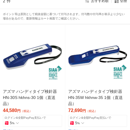
2
件
おすすめ順
切替
ポイント等は原則として税抜金額に基づいて付与されます。付与数や付与率が表示より少ない
場合があるので、最新情報はカート画面でご確認ください。
アズマ ハンディタイプ検針器
アズマ ハンディタイプ検針器
HN-30S hkhns-30 1個（直送
HN-35W hkhnw-35 1個（直送
品）
品）
44,580
72,690
円
円
（税込）
（税込）
ログイン&全額PayPay支払いで
ログイン&全額PayPay支払いで
5
5
%
%