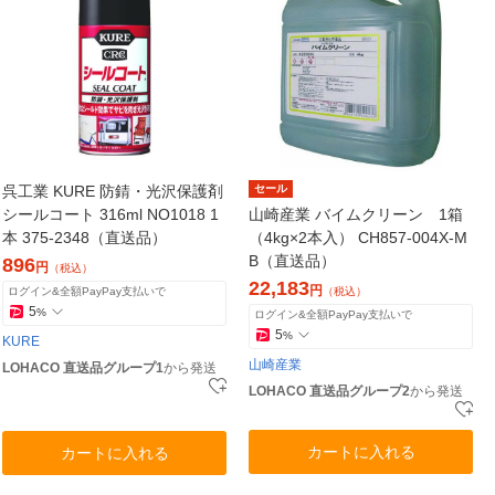
呉工業 KURE 防錆・光沢保護剤
セール
シールコート 316ml NO1018 1
山崎産業 バイムクリーン 1箱
本 375-2348（直送品）
（4kg×2本入） CH857-004X-M
B（直送品）
896
円
（税込）
22,183
円
ログイン&全額PayPay支払いで
（税込）
5
%
ログイン&全額PayPay支払いで
5
%
KURE
山崎産業
LOHACO 直送品グループ1
から発送
LOHACO 直送品グループ2
から発送
カートに入れる
カートに入れる