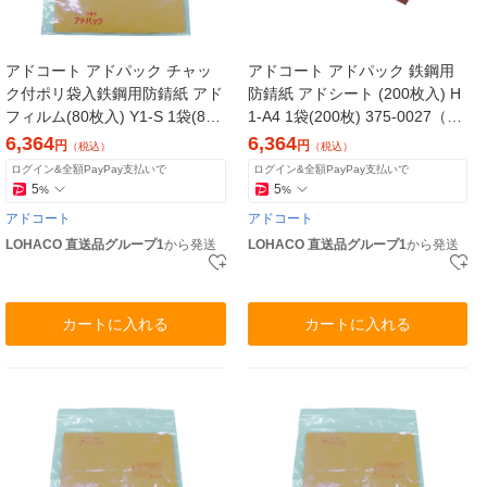
アドコート アドパック チャッ
アドコート アドパック 鉄鋼用
ク付ポリ袋入鉄鋼用防錆紙 アド
防錆紙 アドシート (200枚入) H
フィルム(80枚入) Y1-S 1袋(80
1-A4 1袋(200枚) 375-0027（直
枚) 375-0124（直送品）
送品）
6,364
6,364
円
円
（税込）
（税込）
ログイン&全額PayPay支払いで
ログイン&全額PayPay支払いで
5
5
%
%
アドコート
アドコート
LOHACO 直送品グループ1
から発送
LOHACO 直送品グループ1
から発送
カートに入れる
カートに入れる