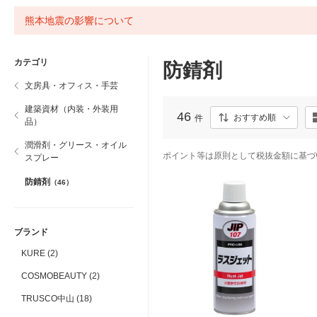
熊本地震の影響について
カテゴリ
防錆剤
文房具・オフィス・手芸
建築資材（内装・外装用
46
おすすめ順
件
品）
潤滑剤・グリース・オイル
ポイント等は原則として税抜金額に基づ
スプレー
防錆剤
（46）
ブランド
KURE (2)
COSMOBEAUTY (2)
TRUSCO中山 (18)