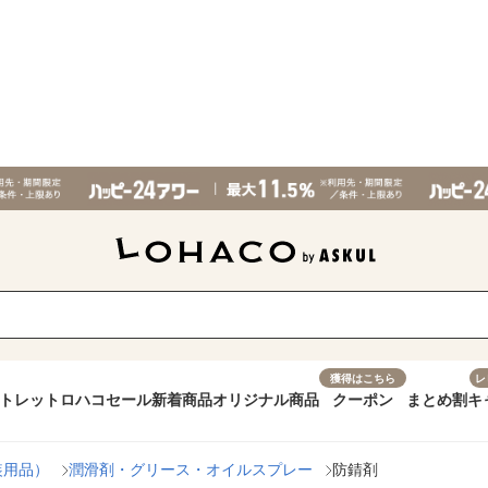
獲得はこちら
レ
トレット
ロハコセール
新着商品
オリジナル商品
クーポン
まとめ割
キ
装用品）
潤滑剤・グリース・オイルスプレー
防錆剤