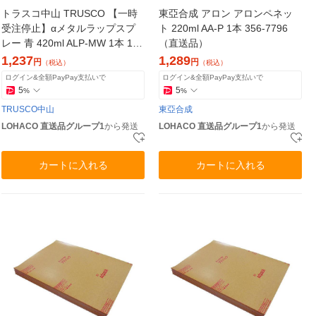
トラスコ中山 TRUSCO 【一時
東亞合成 アロン アロンペネッ
受注停止】αメタルラップスプ
ト 220ml AA-P 1本 356-7796
レー 青 420ml ALP-MW 1本 123
（直送品）
-1944（直送品）
1,237
1,289
円
円
（税込）
（税込）
ログイン&全額PayPay支払いで
ログイン&全額PayPay支払いで
5
5
%
%
TRUSCO中山
東亞合成
LOHACO 直送品グループ1
から発送
LOHACO 直送品グループ1
から発送
カートに入れる
カートに入れる