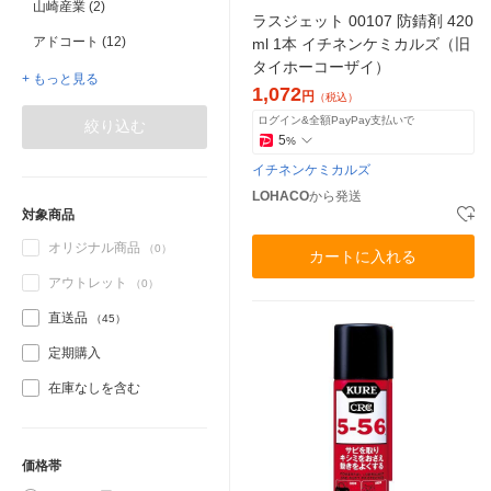
山崎産業 (2)
ラスジェット 00107 防錆剤 420
アドコート (12)
ml 1本 イチネンケミカルズ（旧
タイホーコーザイ）
+ もっと見る
1,072
円
（税込）
ログイン&全額PayPay支払いで
絞り込む
5
%
イチネンケミカルズ
LOHACO
から発送
対象商品
オリジナル商品
（0）
カートに入れる
アウトレット
（0）
直送品
（45）
定期購入
在庫なしを含む
価格帯