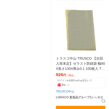
トラスコ中山 TRUSCO 【次回
入荷未定】ゼラスト防錆袋 幅80
X長さ130X厚み0.1 100枚入 TZ
F-0813 1袋(100枚)（直送品）
926
円
（税込）
ログイン&全額PayPay支払いで
5
%
TRUSCO中山
LOHACO 直送品グループ1
から発送