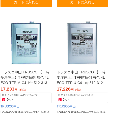
カートに入れる
カートに入れる
トラスコ中山 TRUSCO 【一時
トラスコ中山 TRUSCO 【一時
受注停止】TFP防錆剤 無色 4L
受注停止】TFP防錆剤 有色 4L
ECO-TFP-M-C4 1缶 512-3135
ECO-TFP-U-C4 1缶 512-3127
（直送品）
（直送品）
17,233
17,226
円
円
（税込）
（税込）
ログイン&全額PayPay支払いで
ログイン&全額PayPay支払いで
5
5
%
%
TRUSCO中山
TRUSCO中山
LOHACO 直送品グループ1
から発送
LOHACO 直送品グループ1
から発送