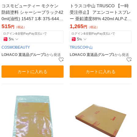
コスモビューティー モクケン
トラスコ中山 TRUSCO 【一時
防錆塗料 シャーシーブラック42
受注停止】 アエンコートスプレ
0ml(油性) 15457 1本 375-6441
ー 亜鉛濃度88% 420ml ALP-ZN
（直送品）
1本 121-0939（直送品）
515
1,265
円
円
（税込）
（税込）
ログイン&全額PayPay支払いで
ログイン&全額PayPay支払いで
5
5
%
%
COSMOBEAUTY
TRUSCO中山
LOHACO 直送品グループ1
から発送
LOHACO 直送品グループ1
から発送
カートに入れる
カートに入れる