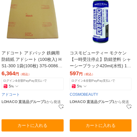
アドコート アドパック 鉄鋼用
コスモビューティー モクケン
防錆紙 アドシート (100枚入) H
【一時受注停止】防錆塗料 シャ
S1-300 1袋(100枚) 375-0086
ーシーブラック420ml(水性) 15
（直送品）
458 1本 375-6459（直送品）
6,364
597
円
円
（税込）
（税込）
ログイン&全額PayPay支払いで
ログイン&全額PayPay支払いで
5
5
%
%
アドコート
COSMOBEAUTY
LOHACO 直送品グループ1
から発送
LOHACO 直送品グループ1
から発送
カートに入れる
カートに入れる