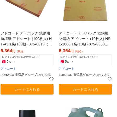
アドコート アドパック 鉄鋼用
アドコート アドパック 鉄鋼用
防錆紙 アドシート (100枚入) H
防錆紙 アドシート (10枚入) HS
1-A3 1袋(100枚) 375-0019（直
1-1000 1袋(10枚) 375-0060
送品）
（直送品）
6,364
6,364
円
円
（税込）
（税込）
ログイン&全額PayPay支払いで
ログイン&全額PayPay支払いで
5
5
%
%
アドコート
アドコート
LOHACO 直送品グループ1
から発送
LOHACO 直送品グループ1
から発送
カートに入れる
カートに入れる