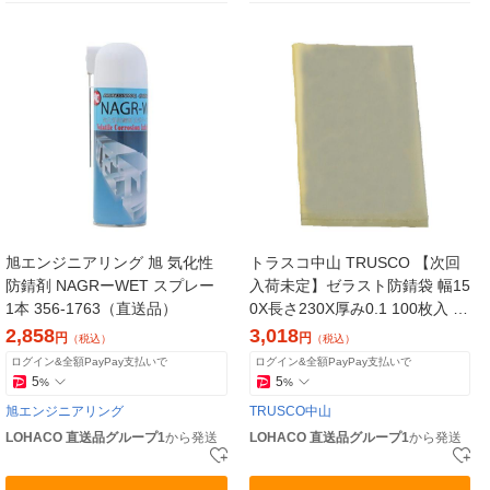
旭エンジニアリング 旭 気化性
トラスコ中山 TRUSCO 【次回
防錆剤 NAGRーWET スプレー
入荷未定】ゼラスト防錆袋 幅15
1本 356-1763（直送品）
0X長さ230X厚み0.1 100枚入 T
ZF-1523 1袋(100枚)（直送品）
2,858
3,018
円
円
（税込）
（税込）
ログイン&全額PayPay支払いで
ログイン&全額PayPay支払いで
5
5
%
%
旭エンジニアリング
TRUSCO中山
LOHACO 直送品グループ1
から発送
LOHACO 直送品グループ1
から発送