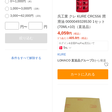
0〜1,000円
（4）
1,000〜3,000円
（19）
3,000〜62,000円
呉工業 クレ KURE CRC556 潤
（23）
滑油 0000049328530 1セット
(70ML×10)（直送品）
円〜
円
4,059
円
（税込）
絞り込む
405.9
1つあたり
円
（税込）
ログイン&全額PayPay支払いで
5
%
KURE
条件をすべて解除する
LOHACO 直送品グループ2
から発送
カートに入れる