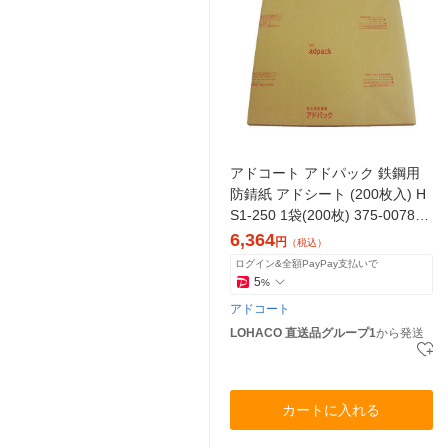
アドコート アドパック 鉄鋼用
防錆紙 アドシート (200枚入) H
S1-250 1袋(200枚) 375-0078
（直送品）
6,364
円
（税込）
ログイン&全額PayPay支払いで
5
%
アドコート
LOHACO 直送品グループ1
から発送
カートに入れる