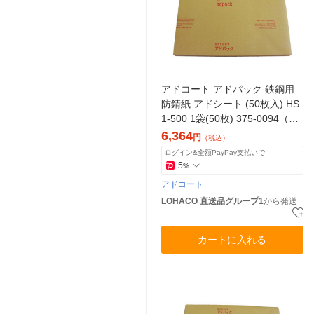
アドコート アドパック 鉄鋼用
防錆紙 アドシート (50枚入) HS
1-500 1袋(50枚) 375-0094（直
送品）
6,364
円
（税込）
ログイン&全額PayPay支払いで
5
%
アドコート
LOHACO 直送品グループ1
から発送
カートに入れる