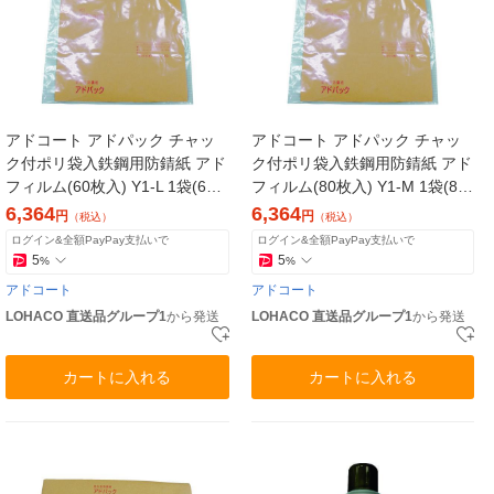
アドコート アドパック チャッ
アドコート アドパック チャッ
ク付ポリ袋入鉄鋼用防錆紙 アド
ク付ポリ袋入鉄鋼用防錆紙 アド
フィルム(60枚入) Y1-L 1袋(60
フィルム(80枚入) Y1-M 1袋(80
枚) 375-0108（直送品）
枚) 375-0116（直送品）
6,364
6,364
円
円
（税込）
（税込）
ログイン&全額PayPay支払いで
ログイン&全額PayPay支払いで
5
5
%
%
アドコート
アドコート
LOHACO 直送品グループ1
から発送
LOHACO 直送品グループ1
から発送
カートに入れる
カートに入れる