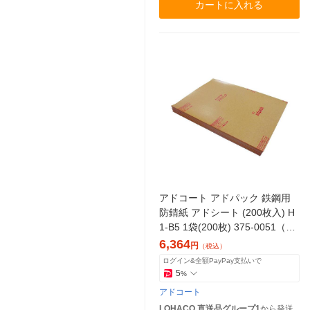
カートに入れる
アドコート アドパック 鉄鋼用
防錆紙 アドシート (200枚入) H
1-B5 1袋(200枚) 375-0051（直
送品）
6,364
円
（税込）
ログイン&全額PayPay支払いで
5
%
アドコート
LOHACO 直送品グループ1
から発送