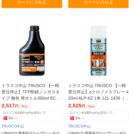
カートに入れる
カートに入れる
トラスコ中山 TRUSCO 【一時
トラスコ中山 TRUSCO 【一時
受注停止】TFP防錆ノンガスタ
受注停止】αクロゾメスプレー 4
イプ 無色 替ボトル350ml ECO-
20ml ALP-KZ 1本 121-1439（直
TFP-M-C 1本（直送品）
送品）
2,517
2,525
円
円
（税込）
（税込）
ログイン&全額PayPay支払いで
ログイン&全額PayPay支払いで
5
5
%
%
TRUSCO中山
TRUSCO中山
LOHACO 直送品グループ1
から発送
LOHACO 直送品グループ1
から発送