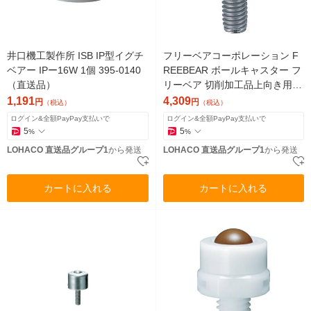
井口機工製作所 ISB IP型イグチ
フリーベアコーポレーション F
ベアー IPー16W 1個 395-0140
REEBEAR ボールキャスター フ
（直送品）
リーベア 切削加工品上向き用
オールステンレス製 Sー3H 1個
1,191
4,309
円
円
（税込）
（税込）
（直送品）
ログイン&全額PayPay支払いで
ログイン&全額PayPay支払いで
5
5
%
%
LOHACO 直送品グループ1
から発送
LOHACO 直送品グループ1
から発送
カートに入れる
カートに入れる