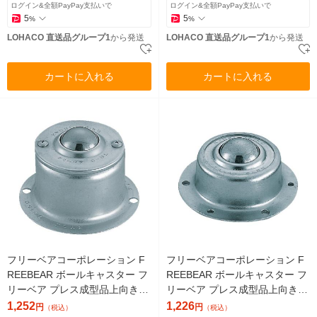
ログイン&全額PayPay支払いで
ログイン&全額PayPay支払いで
5
5
%
%
LOHACO 直送品グループ1
から発送
LOHACO 直送品グループ1
から発送
カートに入れる
カートに入れる
フリーベアコーポレーション F
フリーベアコーポレーション F
REEBEAR ボールキャスター フ
REEBEAR ボールキャスター フ
リーベア プレス成型品上向き用
リーベア プレス成型品上向き用
スチール製 Cー8Lー6 1個（直
スチール製 Cー8S 1個（直送
1,252
1,226
円
円
（税込）
（税込）