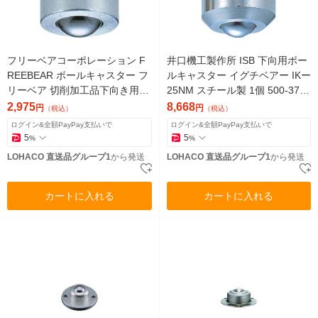
フリーベアコーポレーション F
井口機工製作所 ISB 下向用ボー
REEBEAR ボールキャスター フ
ルキャスター イグチベアー IKー
リーベア 切削加工品下向き用
25NM スチール製 1個 500-3717
スチール製 Cー5D 1個 500-385
（直送品）
2,975
8,668
円
円
（税込）
（税込）
7（直送品）
ログイン&全額PayPay支払いで
ログイン&全額PayPay支払いで
5
5
%
%
LOHACO 直送品グループ1
から発送
LOHACO 直送品グループ1
から発送
カートに入れる
カートに入れる