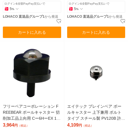
3（直送品）
ログイン&全額PayPay支払いで
ログイン&全額PayPay支払いで
5
5
%
%
LOHACO 直送品グループ1
から発送
LOHACO 直送品グループ1
から発送
カートに入れる
カートに入れる
フリーベアコーポレーション F
エイテック プレインベア ボー
REEBEAR ボールキャスター 切
ルキャスター 上下兼用 ボルト
削加工品上向用 Cー6HーEX 1個
タイプ スチール製 PV120B 許容
829-0223（直送品）
荷重200kg 1個 856-0299（直送
3,964
4,109
円
円
（税込）
（税込）