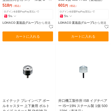
C-8-L 1個 500-5663（直送品）
518
601
円
円
（税込）
（税込）
ログイン&全額PayPay支払いで
ログイン&全額PayPay支払いで
5
5
%
%
LOHACO 直送品グループ1
から発送
LOHACO 直送品グループ1
から発送
カートに入れる
カートに入れる
エイテック プレインベア ボー
井口機工製作所 ISB イグチベア
ルキャスター 上下兼用 ボルト
ー ISー19N スチール製 1個 500