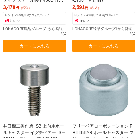
タイプ スチール製 PV50B 許容
-2796（直送品）
荷重110kg 1個 856-0298（直送
3,478
2,591
円
円
（税込）
（税込）
品）
ログイン&全額PayPay支払いで
ログイン&全額PayPay支払いで
5
5
%
%
LOHACO 直送品グループ1
から発送
LOHACO 直送品グループ1
から発送
カートに入れる
カートに入れる
井口機工製作所 ISB 上向用ボー
フリーベアコーポレーション F
ルキャスター イグチベアー ISー
REEBEAR ボールキャスター フ