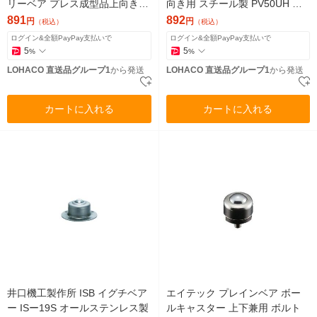
リーベア プレス成型品上向き用
向き用 スチール製 PV50UH 許
スチール製 Cー8B 1個（直送
容荷重50kg 1個 856-0255（直
891
892
円
円
（税込）
（税込）
品）
送品）
ログイン&全額PayPay支払いで
ログイン&全額PayPay支払いで
5
5
%
%
LOHACO 直送品グループ1
から発送
LOHACO 直送品グループ1
から発送
カートに入れる
カートに入れる
井口機工製作所 ISB イグチベア
エイテック プレインベア ボー
ー ISー19S オールステンレス製
ルキャスター 上下兼用 ボルト