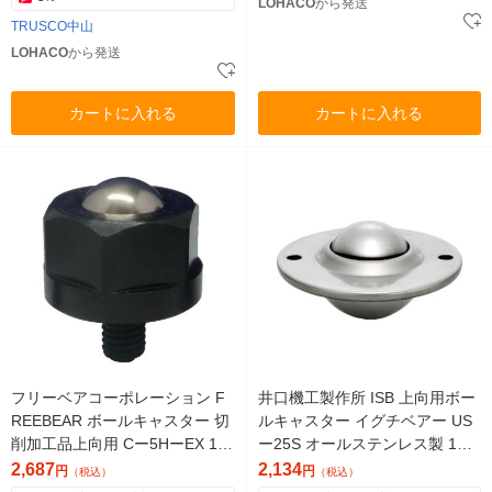
LOHACO
から発送
TRUSCO中山
LOHACO
から発送
カートに入れる
カートに入れる
フリーベアコーポレーション F
井口機工製作所 ISB 上向用ボー
REEBEAR ボールキャスター 切
ルキャスター イグチベアー US
削加工品上向用 Cー5HーEX 1個
ー25S オールステンレス製 1個
829-0222（直送品）
290-2150（直送品）
2,687
2,134
円
円
（税込）
（税込）