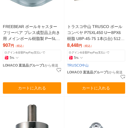
FREEBEAR ボールキャスター
トラスコ中山 TRUSCO ボール
フリーベア プレス成型品上向き
コンベヤ P75XL450 Uー8PX6
用 メインボール樹脂製 Pー5L P
樹脂 U8P-45-75 1本(1台) 512-3
-5L-5 1個（直送品）
232（直送品）
907
8,448
円
円
（税込）
（税込）
ログイン&全額PayPay支払いで
ログイン&全額PayPay支払いで
5
5
%
%
LOHACO 直送品グループ1
から発送
TRUSCO中山
LOHACO 直送品グループ1
から発送
カートに入れる
カートに入れる