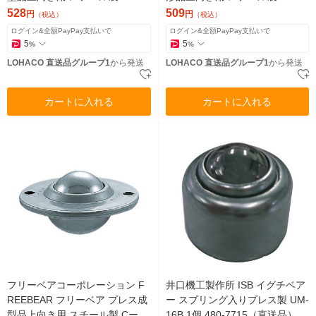
C-5S 1個 500-5574（直送品）
ー5 1個 500-5621（直送品）
528
509
円
円
（税込）
（税込）
ログイン&全額PayPay支払いで
ログイン&全額PayPay支払いで
5
5
%
%
LOHACO 直送品グループ1
から発送
LOHACO 直送品グループ1
から発送
カートに入れる
カートに入れる
フリーベアコーポレーション F
井口機工製作所 ISB イグチベア
REEBEAR フリーベア プレス成
ー スプリング入りプレス製 UM-
型品上向き用 スチール製 Cー8L
16B 1個 480-7715（直送品）