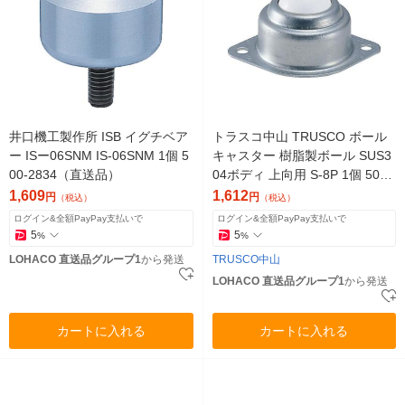
井口機工製作所 ISB イグチベア
トラスコ中山 TRUSCO ボール
ー ISー06SNM IS-06SNM 1個 5
キャスター 樹脂製ボール SUS3
00-2834（直送品）
04ボディ 上向用 S-8P 1個 501-
4247（直送品）
1,609
1,612
円
円
（税込）
（税込）
ログイン&全額PayPay支払いで
ログイン&全額PayPay支払いで
5
5
%
%
LOHACO 直送品グループ1
から発送
TRUSCO中山
LOHACO 直送品グループ1
から発送
カートに入れる
カートに入れる