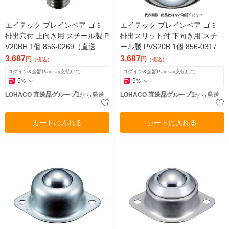
エイテック プレインベア ゴミ
エイテック プレインベア ゴミ
排出穴付 上向き用 スチール製 P
排出スリット付 下向き用 スチ
V20BH 1個 856-0269（直送
ール製 PVS20B 1個 856-0317
品）
（直送品）
3,687
3,687
円
円
（税込）
（税込）
ログイン&全額PayPay支払いで
ログイン&全額PayPay支払いで
5
5
%
%
LOHACO 直送品グループ1
から発送
LOHACO 直送品グループ1
から発送
カートに入れる
カートに入れる