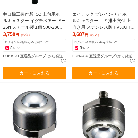
井口機工製作所 ISB 上向用ボー
エイテック プレインベア ボー
ルキャスター イグチベアー ISー
ルキャスター ゴミ排出穴付 上
25N スチール製 1個 500-2800
向き用 ステンレス製 PV50UHS
（直送品）
許容荷重50kg 1個 856-0273
3,759
3,687
円
円
（税込）
（税込）
（直送品）
ログイン&全額PayPay支払いで
ログイン&全額PayPay支払いで
5
5
%
%
LOHACO 直送品グループ1
から発送
LOHACO 直送品グループ1
から発送
カートに入れる
カートに入れる