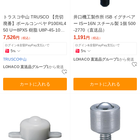
トラスコ中山 TRUSCO 【売切
井口機工製作所 ISB イグチベア
廃番】ボールコンベヤ P100XL4
ー ISー16N スチール製 1個 500
50 Uー8PX5 樹脂 U8P-45-100 1
-2770（直送品）
本(1台)（直送品）
7,526
1,191
円
円
（税込）
（税込）
ログイン&全額PayPay支払いで
ログイン&全額PayPay支払いで
5
5
%
%
TRUSCO中山
LOHACO 直送品グループ1
から発送
LOHACO 直送品グループ1
から発送
カートに入れる
カートに入れる