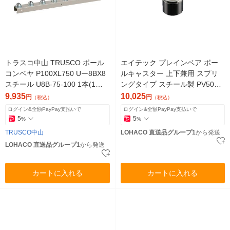
トラスコ中山 TRUSCO ボール
エイテック プレインベア ボー
コンベヤ P100XL750 Uー8BX8
ルキャスター 上下兼用 スプリ
スチール U8B-75-100 1本(1台)
ングタイプ スチール製 PV50C
512-3186（直送品）
許容荷重50kg 1個 856-0292
9,935
10,025
円
円
（税込）
（税込）
（直送品）
ログイン&全額PayPay支払いで
ログイン&全額PayPay支払いで
5
5
%
%
TRUSCO中山
LOHACO 直送品グループ1
から発送
LOHACO 直送品グループ1
から発送
カートに入れる
カートに入れる