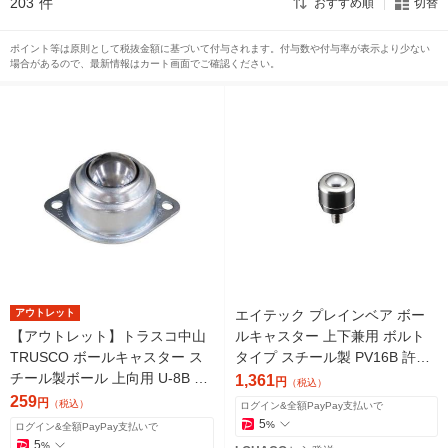
203
件
おすすめ順
切替
ポイント等は原則として税抜金額に基づいて付与されます。付与数や付与率が表示より少ない
場合があるので、最新情報はカート画面でご確認ください。
アウトレット
エイテック プレインベア ボー
【アウトレット】トラスコ中山
ルキャスター 上下兼用 ボルト
TRUSCO ボールキャスター ス
タイプ スチール製 PV16B 許容
チール製ボール 上向用 U-8B 1
荷重45kg 1個 856-0296
1,361
円
（税込）
個 501-4131
259
円
（税込）
ログイン&全額PayPay支払いで
5
%
ログイン&全額PayPay支払いで
5
%