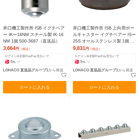
井口機工製作所 ISB イグチベア
井口機工製作所 ISB 上向用ボー
ー IKー16NM スチール製 IK-16
ルキャスター イグチベアー ISー
NM 1個 500-3687（直送品）
25S オールステンレス製 1個 50
0-2630（直送品）
3,664
9,831
円
円
（税込）
（税込）
ログイン&全額PayPay支払いで
ログイン&全額PayPay支払いで
5
5
%
%
LOHACO 直送品グループ1
から発送
LOHACO 直送品グループ1
から発送
カートに入れる
カートに入れる