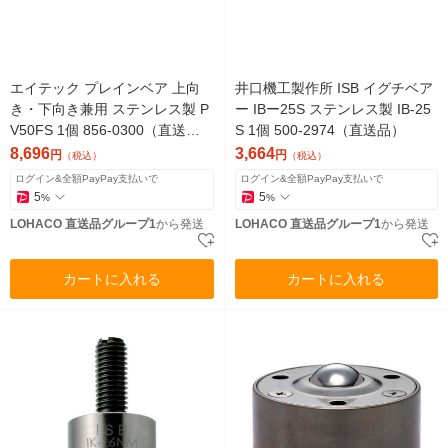
エイテック プレインベア 上向
井口機工製作所 ISB イグチベア
き・下向き兼用 ステンレス製 P
ー IBー25S ステンレス製 IB-25
V50FS 1個 856-0300（直送
S 1個 500-2974（直送品）
品）
8,696
3,664
円
円
（税込）
（税込）
ログイン&全額PayPay支払いで
ログイン&全額PayPay支払いで
5
5
%
%
LOHACO 直送品グループ1
から発送
LOHACO 直送品グループ1
から発送
カートに入れる
カートに入れる