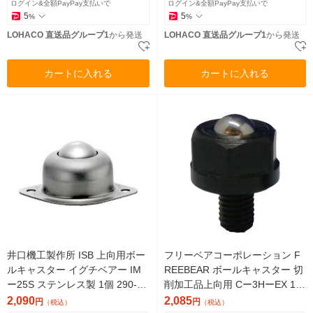
ログイン&全額PayPay支払いで
ログイン&全額PayPay支払いで
5
5
%
%
LOHACO 直送品グループ1
から発送
LOHACO 直送品グループ1
から発送
カートに入れる
カートに入れる
井口機工製作所 ISB 上向用ボー
フリーベアコーポレーション F
ルキャスター イグチベアー IM
REEBEAR ボールキャスター 切
ー25S ステンレス製 1個 290-21
削加工品上向用 Cー3HーEX 1個
33（直送品）
829-0221（直送品）
2,090
2,085
円
円
（税込）
（税込）