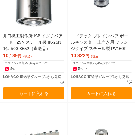
井口機工製作所 ISB イグチベア
エイテック プレインベア ボー
ー IKー25N スチール製 IK-25N
ルキャスター 上向き用 フラン
1個 500-3652（直送品）
ジタイプ スチール製 PV160F 許
容荷重300kg 1個 856-0258（直
10,189
10,322
円
円
（税込）
（税込）
送品）
ログイン&全額PayPay支払いで
ログイン&全額PayPay支払いで
5
5
%
%
LOHACO 直送品グループ1
から発送
LOHACO 直送品グループ1
から発送
カートに入れる
カートに入れる