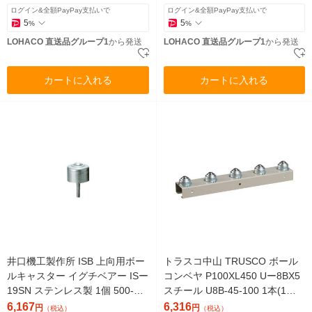
品）
ログイン&全額PayPay支払いで
ログイン&全額PayPay支払いで
5
5
%
%
LOHACO 直送品グループ1
から発送
LOHACO 直送品グループ1
から発送
カートに入れる
カートに入れる
井口機工製作所 ISB 上向用ボー
トラスコ中山 TRUSCO ボール
ルキャスター イグチベアー ISー
コンベヤ P100XL450 Uー8BX5
19SN ステンレス製 1個 500-35
スチール U8B-45-100 1本(1台)
71（直送品）
512-3143（直送品）
6,167
6,316
円
円
（税込）
（税込）