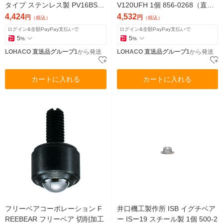
タイプ ステンレス製 PV16BS
V120UFH 1個 856-0268（直送
許容荷重45kg 1個 856-0303
品）
4,424
4,532
円
円
（税込）
（税込）
（直送品）
ログイン&全額PayPay支払いで
ログイン&全額PayPay支払いで
5
5
%
%
LOHACO 直送品グループ1
から発送
LOHACO 直送品グループ1
から発送
カートに入れる
カートに入れる
フリーベアコーポレーション F
井口機工製作所 ISB イグチベア
REEBEAR フリーベア 切削加工
ー ISー19 スチール製 1個 500-2