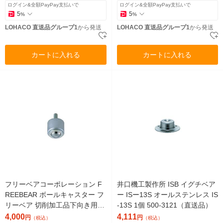
送品）
品）
ログイン&全額PayPay支払いで
ログイン&全額PayPay支払いで
5
5
%
%
LOHACO 直送品グループ1
から発送
LOHACO 直送品グループ1
から発送
カートに入れる
カートに入れる
フリーベアコーポレーション F
井口機工製作所 ISB イグチベア
REEBEAR ボールキャスター フ
ー ISー13S オールステンレス IS
リーベア 切削加工品下向き用
-13S 1個 500-3121（直送品）
スチール製 Cー6D 1個 500-390
4,000
4,111
円
円
（税込）
（税込）