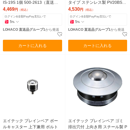
IS-19S 1個 500-2613（直送
タイプ ステンレス製 PV20BS
品）
許容荷重80kg 1個 856-0304
4,469
4,530
円
円
（税込）
（税込）
（直送品）
ログイン&全額PayPay支払いで
ログイン&全額PayPay支払いで
5
5
%
%
LOHACO 直送品グループ1
から発送
LOHACO 直送品グループ1
から発送
カートに入れる
カートに入れる
エイテック プレインベア ボー
エイテック プレインベア ゴミ
ルキャスター 上下兼用 ボルト
排出穴付 上向き用 スチール製 P