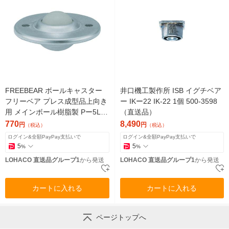
FREEBEAR ボールキャスター
井口機工製作所 ISB イグチベア
フリーベア プレス成型品上向き
ー IKー22 IK-22 1個 500-3598
用 メインボール樹脂製 Pー5L P
（直送品）
-5-L 1個（直送品）
770
8,490
円
円
（税込）
（税込）
ログイン&全額PayPay支払いで
ログイン&全額PayPay支払いで
5
5
%
%
LOHACO 直送品グループ1
から発送
LOHACO 直送品グループ1
から発送
カートに入れる
カートに入れる
ページトップへ