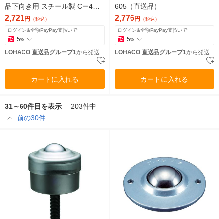
品下向き用 スチール製 Cー4D 1
605（直送品）
個 500-3849（直送品）
2,721
2,776
円
円
（税込）
（税込）
ログイン&全額PayPay支払いで
ログイン&全額PayPay支払いで
5
5
%
%
LOHACO 直送品グループ1
から発送
LOHACO 直送品グループ1
から発送
カートに入れる
カートに入れる
31～60件目を表示
203件中
前の30件