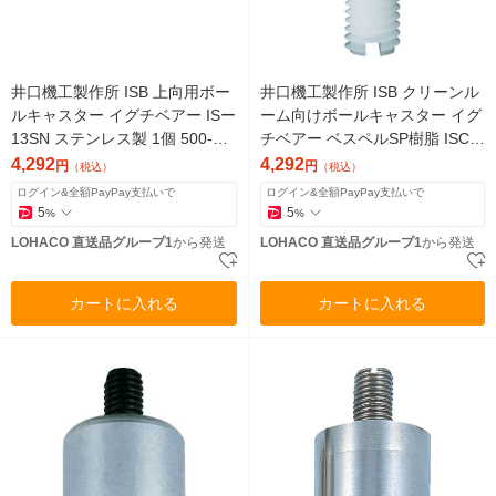
井口機工製作所 ISB 上向用ボー
井口機工製作所 ISB クリーンル
ルキャスター イグチベアー ISー
ーム向けボールキャスター イグ
13SN ステンレス製 1個 500-27
チベアー ベスペルSP樹脂 ISCS-
61（直送品）
10V1S-J 1個 395-0204（直送
4,292
4,292
円
円
（税込）
（税込）
品）
ログイン&全額PayPay支払いで
ログイン&全額PayPay支払いで
5
5
%
%
LOHACO 直送品グループ1
から発送
LOHACO 直送品グループ1
から発送
カートに入れる
カートに入れる