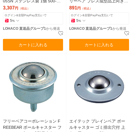
05SN ステンレス製 1個 500-26
リーベア プレス成型品上向き用
81（直送品）
メインボール樹脂製 Pー5S 1個
3,307
891
円
円
（税込）
（税込）
（直送品）
ログイン&全額PayPay支払いで
ログイン&全額PayPay支払いで
5
5
%
%
LOHACO 直送品グループ1
から発送
LOHACO 直送品グループ1
から発送
カートに入れる
カートに入れる
フリーベアコーポレーション F
エイテック プレインベア ボー
REEBEAR ボールキャスター フ
ルキャスター ゴミ排出穴付 上