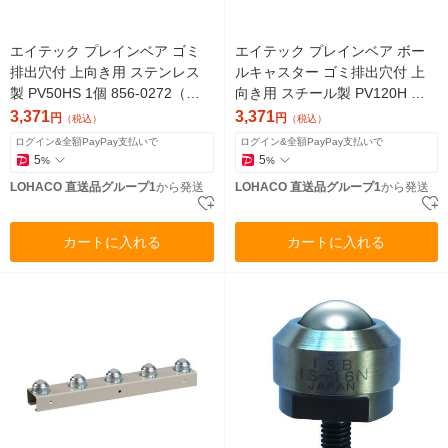
エイテック プレインベア ゴミ
エイテック プレインベア ボー
排出穴付 上向き用 ステンレス
ルキャスター ゴミ排出穴付 上
製 PV50HS 1個 856-0272（直
向き用 スチール製 PV120H 許
送品）
容荷重200kg 1個 856-0257（直
3,371
3,371
円
円
（税込）
（税込）
送品）
ログイン&全額PayPay支払いで
ログイン&全額PayPay支払いで
5
5
%
%
LOHACO 直送品グループ1
から発送
LOHACO 直送品グループ1
から発送
カートに入れる
カートに入れる