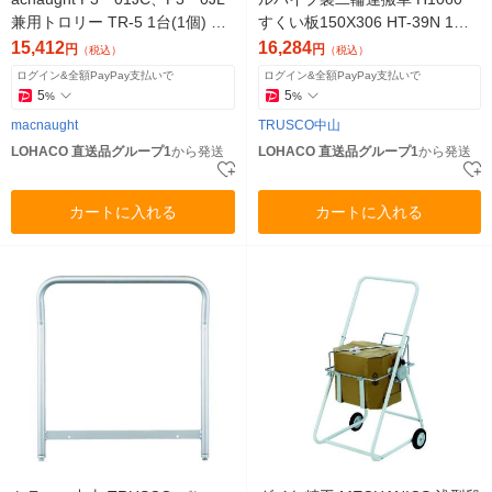
兼用トロリー TR-5 1台(1個) 12
すくい板150X306 HT-39N 1台
1-6554（直送品）
(1個) 300-1075（直送品）
15,412
16,284
円
円
（税込）
（税込）
ログイン&全額PayPay支払いで
ログイン&全額PayPay支払いで
5
5
%
%
macnaught
TRUSCO中山
LOHACO 直送品グループ1
から発送
LOHACO 直送品グループ1
から発送
カートに入れる
カートに入れる