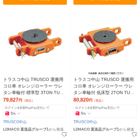
トラスコ中山 TRUSCO 運搬用
トラスコ中山 TRUSCO 運搬用
コロ車 オレンジローラー ウレ
コロ車 オレンジローラー ウレ
タン車輪付 標準型 3TON TUW-
タン車輪付 低床型 2TON TUW-
3S 1台 380-3350（直送品）
2T 1台 380-3384（直送品）
79,827
80,820
円
円
（税込）
（税込）
ログイン&全額PayPay支払いで
ログイン&全額PayPay支払いで
5
5
%
%
TRUSCO中山
TRUSCO中山
LOHACO 直送品グループ1
から発送
LOHACO 直送品グループ1
から発送