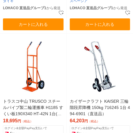
ダイキ
スペーシア
LOHACO 直送品グループ1
から発送
LOHACO 直送品グループ1
から発送
カートに入れる
カートに入れる
トラスコ中山 TRUSCO スチー
カイザークラフト KAISER 三輪
ルパイプ製二輪運搬車 H1185 す
階段昇降機 150kg 716245 1台 4
くい板190X340 HT-42N 1台(1
94-6901（直送品）
個) 300-1083（直送品）
18,695
64,203
円
円
（税込）
（税込）
ログイン&全額PayPay支払いで
ログイン&全額PayPay支払いで