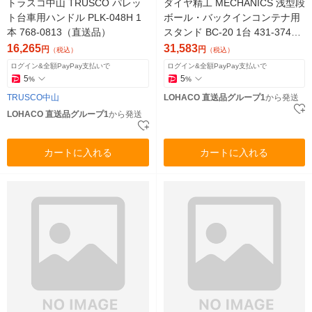
トラスコ中山 TRUSCO パレッ
ダイヤ精工 MECHANICS 浅型段
ト台車用ハンドル PLK-048H 1
ボール・バックインコンテナ用
本 768-0813（直送品）
スタンド BC-20 1台 431-3747
（直送品）
16,265
31,583
円
円
（税込）
（税込）
ログイン&全額PayPay支払いで
ログイン&全額PayPay支払いで
5
5
%
%
TRUSCO中山
LOHACO 直送品グループ1
から発送
LOHACO 直送品グループ1
から発送
カートに入れる
カートに入れる