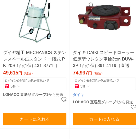
ダイヤ精工 MECHANICS ステン
ダイキ DAIKI スピードローラー
レスペール缶スタンド 一段式 P
低床型ウレタン車輪3ton DUW-
K-20S 1台(1個) 431-3771（直
3P 1台(1個) 391-4119（直送
送品）
品）
49,615
74,937
円
円
（税込）
（税込）
ログイン&全額PayPay支払いで
ログイン&全額PayPay支払いで
5
5
%
%
LOHACO 直送品グループ1
から発送
ダイキ
LOHACO 直送品グループ1
から発送
カートに入れる
カートに入れる