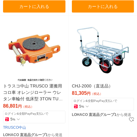
カートに入れる
カートに入れる
トラスコ中山 TRUSCO 運搬用
CHJ-2000（直送品）
コロ車 オレンジローラー ウレ
81,305
円
（税込）
タン車輪付 低床型 3TON TUW-
ログイン&全額PayPay支払いで
3T 1台 380-3392（直送品）
86,801
円
5
（税込）
%
ログイン&全額PayPay支払いで
LOHACO 直送品グループ1
から発送
5
%
TRUSCO中山
LOHACO 直送品グループ1
から発送