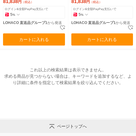
品）
81,838
81,838
円
円
（税込）
（税込）
ログイン&全額PayPay支払いで
ログイン&全額PayPay支払いで
5
5
%
%
LOHACO 直送品グループ1
から発送
LOHACO 直送品グループ1
から発送
カートに入れる
カートに入れる
これ以上の検索結果は表示できません。
求める商品が見つからない場合は、キーワードを追加するなど、よ
り詳細に条件を指定して検索結果を絞り込んでください。
ページトップへ