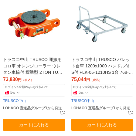
トラスコ中山 TRUSCO 運搬用
トラスコ中山 TRUSCO パレッ
コロ車 オレンジローラー ウレ
ト台車 1200x1000 ハンドル付
タン車輪付 標準型 2TON TUW-
S付 PLK-05-1210HS 1台 768-0
2S 1台 380-3341（直送品）
902（直送品）
73,830
75,044
円
円
（税込）
（税込）
ログイン&全額PayPay支払いで
ログイン&全額PayPay支払いで
5
5
%
%
TRUSCO中山
TRUSCO中山
LOHACO 直送品グループ1
から発送
LOHACO 直送品グループ1
から発送
カートに入れる
カートに入れる