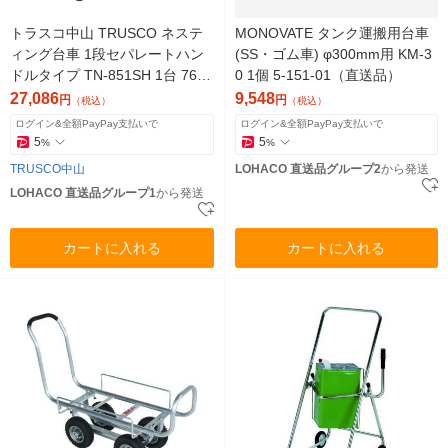
トラスコ中山 TRUSCO ネステ
MONOVATE タンク運搬用台車
ィング台車 1段セパレートハン
(SS・ゴム車) φ300mm用 KM-3
ドルタイプ TN-851SH 1台 765-
0 1個 5-151-01（直送品）
1911（直送品）
27,086
9,548
円
円
（税込）
（税込）
ログイン&全額PayPay支払いで
ログイン&全額PayPay支払いで
5
5
%
%
TRUSCO中山
LOHACO 直送品グループ2
から発送
LOHACO 直送品グループ1
から発送
カートに入れる
カートに入れる