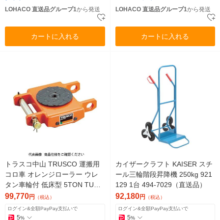
LOHACO 直送品グループ1
から発送
LOHACO 直送品グループ1
から発送
カートに入れる
カートに入れる
トラスコ中山 TRUSCO 運搬用
カイザークラフト KAISER スチ
コロ車 オレンジローラー ウレ
ール三輪階段昇降機 250kg 921
タン車輪付 低床型 5TON TUW-
129 1台 494-7029（直送品）
5T 1台 380-3406（直送品）
99,770
92,180
円
円
（税込）
（税込）
ログイン&全額PayPay支払いで
ログイン&全額PayPay支払いで
5
5
%
%