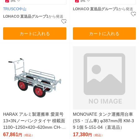
5
5
%
%
TRUSCO中山
LOHACO 直送品グループ1
から発送
LOHACO 直送品グループ1
から発送
カートに入れる
カートに入れる
HARAX アルミ製運搬車 愛菜号
MONOVATE タンク運搬用台車
13×3Nノーパンクタイヤ 積載面
(SS・ゴム車) φ387mm用 KM-3
1100~1250×420~620mm CH-1
9 1個 5-151-04（直送品）
334N 1台（直送品）
67,861
17,380
円
円
（税込）
（税込）