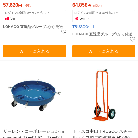
mm CH-1334 1台（直送品）
1T 1台 380-3376（直送品）
57,620
64,858
円
円
（税込）
（税込）
ログイン&全額PayPay支払いで
ログイン&全額PayPay支払いで
5
5
%
%
LOHACO 直送品グループ1
から発送
TRUSCO中山
LOHACO 直送品グループ1
から発送
カートに入れる
カートに入れる
ザーレン・コーポレーション m
トラスコ中山 TRUSCO スチー
acnaught P3ー01JC、P3ー0JL
ルパイプ製二輪運搬車 H1060