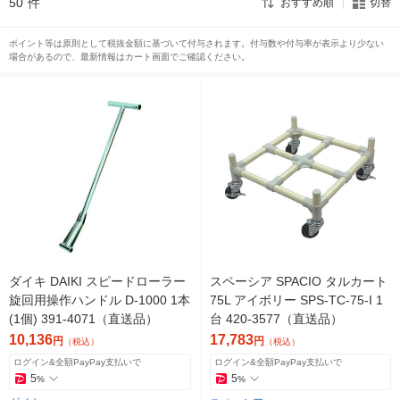
50
件
おすすめ順
切替
ポイント等は原則として税抜金額に基づいて付与されます。付与数や付与率が表示より少ない
場合があるので、最新情報はカート画面でご確認ください。
ダイキ DAIKI スピードローラー
スペーシア SPACIO タルカート
旋回用操作ハンドル D-1000 1本
75L アイボリー SPS-TC-75-I 1
(1個) 391-4071（直送品）
台 420-3577（直送品）
10,136
17,783
円
円
（税込）
（税込）
ログイン&全額PayPay支払いで
ログイン&全額PayPay支払いで
5
5
%
%