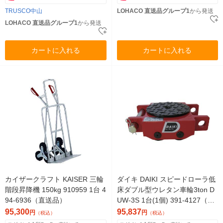
TRUSCO中山
LOHACO 直送品グループ1
から発送
LOHACO 直送品グループ1
から発送
カートに入れる
カートに入れる
カイザークラフト KAISER 三輪
ダイキ DAIKI スピードローラ低
階段昇降機 150kg 910959 1台 4
床ダブル型ウレタン車輪3ton D
94-6936（直送品）
UW-3S 1台(1個) 391-4127（直
送品）
95,300
95,837
円
円
（税込）
（税込）