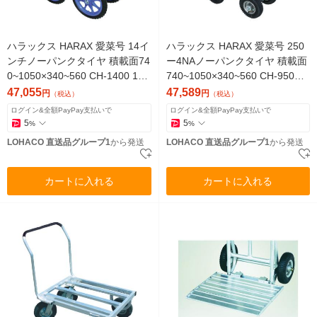
ハラックス HARAX 愛菜号 14イ
ハラックス HARAX 愛菜号 250
ンチノーパンクタイヤ 積載面74
ー4NAノーパンクタイヤ 積載面
0~1050×340~560 CH-1400 1台
740~1050×340~560 CH-950NA
763-1456（直送品）
1台（直送品）
47,055
47,589
円
円
（税込）
（税込）
ログイン&全額PayPay支払いで
ログイン&全額PayPay支払いで
5
5
%
%
LOHACO 直送品グループ1
から発送
LOHACO 直送品グループ1
から発送
カートに入れる
カートに入れる