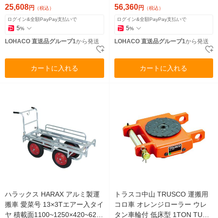
25,608
56,360
円
円
（税込）
（税込）
ログイン&全額PayPay支払いで
ログイン&全額PayPay支払いで
5
5
%
%
LOHACO 直送品グループ1
から発送
LOHACO 直送品グループ1
から発送
カートに入れる
カートに入れる
ハラックス HARAX アルミ製運
トラスコ中山 TRUSCO 運搬用
搬車 愛菜号 13×3Tエアー入タイ
コロ車 オレンジローラー ウレ
ヤ 積載面1100~1250×420~620
タン車輪付 低床型 1TON TUW-