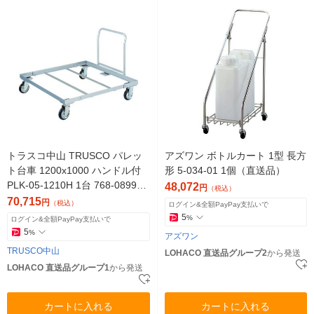
トラスコ中山 TRUSCO パレッ
アズワン ボトルカート 1型 長方
ト台車 1200x1000 ハンドル付
形 5-034-01 1個（直送品）
PLK-05-1210H 1台 768-0899
48,072
円
（税込）
（直送品）
70,715
円
（税込）
ログイン&全額PayPay支払いで
5
%
ログイン&全額PayPay支払いで
5
%
アズワン
TRUSCO中山
LOHACO 直送品グループ2
から発送
LOHACO 直送品グループ1
から発送
カートに入れる
カートに入れる