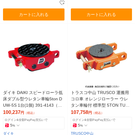
カートに入れる
カートに入れる
ダイキ DAIKI スピードローラ低
トラスコ中山 TRUSCO 運搬用
床ダブル型ウレタン車輪5ton D
コロ車 オレンジローラー ウレ
UW-5S 1台(1個) 391-4143（直
タン車輪付 標準型 5TON TUW-
送品）
5S 1台 380-3368（直送品）
100,237
107,758
円
円
（税込）
（税込）
ログイン&全額PayPay支払いで
ログイン&全額PayPay支払いで
5
5
%
%
ダイキ
TRUSCO中山