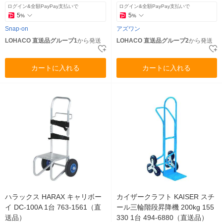
ログイン&全額PayPay支払いで
ログイン&全額PayPay支払いで
5
5
%
%
Snap-on
アズワン
LOHACO 直送品グループ1
から発送
LOHACO 直送品グループ2
から発送
カートに入れる
カートに入れる
ハラックス HARAX キャリボー
カイザークラフト KAISER スチ
イ DC-100A 1台 763-1561（直
ール三輪階段昇降機 200kg 155
送品）
330 1台 494-6880（直送品）