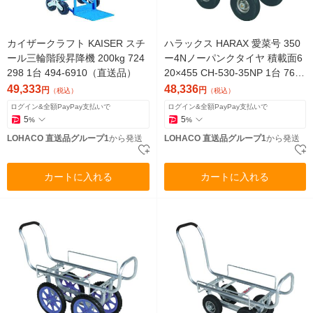
カイザークラフト KAISER スチ
ハラックス HARAX 愛菜号 350
ール三輪階段昇降機 200kg 724
ー4Nノーパンクタイヤ 積載面6
298 1台 494-6910（直送品）
20×455 CH-530-35NP 1台 763-
1464（直送品）
49,333
48,336
円
円
（税込）
（税込）
ログイン&全額PayPay支払いで
ログイン&全額PayPay支払いで
5
5
%
%
LOHACO 直送品グループ1
から発送
LOHACO 直送品グループ1
から発送
カートに入れる
カートに入れる