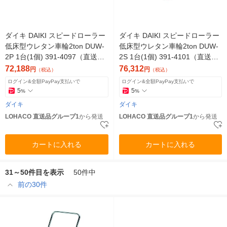
ダイキ DAIKI スピードローラー
ダイキ DAIKI スピードローラー
低床型ウレタン車輪2ton DUW-
低床型ウレタン車輪2ton DUW-
2P 1台(1個) 391-4097（直送
2S 1台(1個) 391-4101（直送
品）
品）
72,188
76,312
円
円
（税込）
（税込）
ログイン&全額PayPay支払いで
ログイン&全額PayPay支払いで
5
5
%
%
ダイキ
ダイキ
LOHACO 直送品グループ1
から発送
LOHACO 直送品グループ1
から発送
カートに入れる
カートに入れる
31～50件目を表示
50件中
前の30件