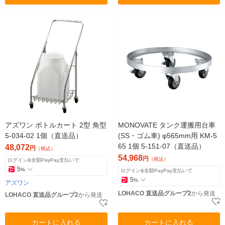
アズワン ボトルカート 2型 角型
MONOVATE タンク運搬用台車
5-034-02 1個（直送品）
(SS・ゴム車) φ565mm用 KM-5
65 1個 5-151-07（直送品）
48,072
円
（税込）
54,968
円
（税込）
ログイン&全額PayPay支払いで
5
%
ログイン&全額PayPay支払いで
5
%
アズワン
LOHACO 直送品グループ2
から発送
LOHACO 直送品グループ2
から発送
カートに入れる
カートに入れる