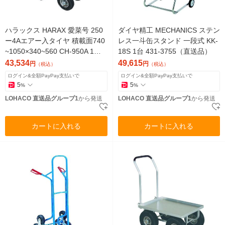
ハラックス HARAX 愛菜号 250
ダイヤ精工 MECHANICS ステン
ー4Aエアー入タイヤ 積載面740
レス一斗缶スタンド 一段式 KK-
~1050×340~560 CH-950A 1台 7
18S 1台 431-3755（直送品）
63-1481（直送品）
43,534
49,615
円
円
（税込）
（税込）
ログイン&全額PayPay支払いで
ログイン&全額PayPay支払いで
5
5
%
%
LOHACO 直送品グループ1
から発送
LOHACO 直送品グループ1
から発送
カートに入れる
カートに入れる