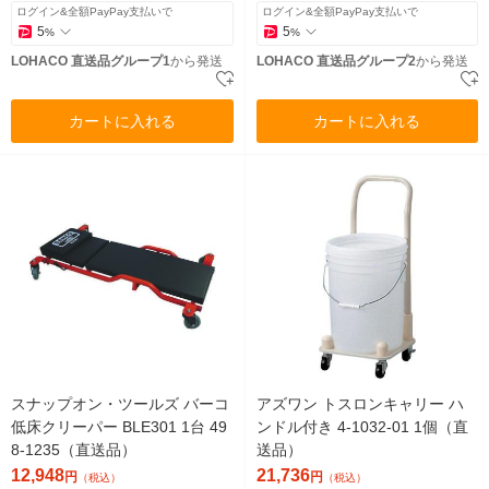
ログイン&全額PayPay支払いで
ログイン&全額PayPay支払いで
5
5
%
%
LOHACO 直送品グループ1
から発送
LOHACO 直送品グループ2
から発送
カートに入れる
カートに入れる
スナップオン・ツールズ バーコ
アズワン トスロンキャリー ハ
低床クリーパー BLE301 1台 49
ンドル付き 4-1032-01 1個（直
8-1235（直送品）
送品）
12,948
21,736
円
円
（税込）
（税込）