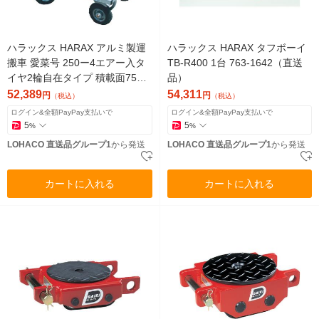
ハラックス HARAX アルミ製運
ハラックス HARAX タフボーイ
搬車 愛菜号 250ー4エアー入タ
TB-R400 1台 763-1642（直送
イヤ2輪自在タイプ 積載面750×
品）
535mm CHJ-700 1台（直送
52,389
54,311
円
円
（税込）
（税込）
品）
ログイン&全額PayPay支払いで
ログイン&全額PayPay支払いで
5
5
%
%
LOHACO 直送品グループ1
から発送
LOHACO 直送品グループ1
から発送
カートに入れる
カートに入れる