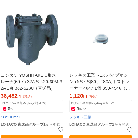
ヨシタケ YOSHITAKE U形スト
レッキス工業 REX パイプマシ
レーナ(60メ) 32A SU-20-60M-3
ン"(NS・S)80、F80A用 ストレ
2A 1台 382-5230（直送品）
ーナー 4047 1個 390-4946（直
送品）
38,482
1,120
円
円
（税込）
（税込）
ログイン&全額PayPay支払いで
ログイン&全額PayPay支払いで
5
5
%
%
YOSHITAKE
レッキス工業
LOHACO 直送品グループ1
から発送
LOHACO 直送品グループ1
から発送