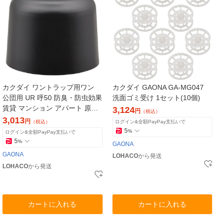
カクダイ ワントラップ用ワン
カクダイ GAONA GA-MG047
公団用 UR 呼50 防臭・防虫効果
洗面ゴミ受け 1セット(10個)
賃貸 マンション アパート 原状
3,124
円
（税込）
回復 補修 交換 GA-KW064 1個
3,013
円
（税込）
ログイン&全額PayPay支払いで
5
%
ログイン&全額PayPay支払いで
5
%
GAONA
GAONA
LOHACO
から発送
LOHACO
から発送
カートに入れる
カートに入れる