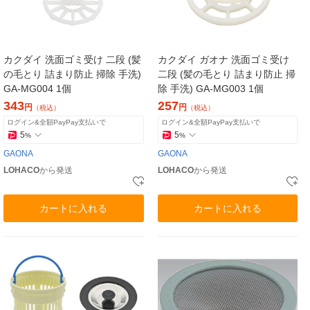
カクダイ 洗面ゴミ受け 二段 (髪
カクダイ ガオナ 洗面ゴミ受け
の毛とり 詰まり防止 掃除 手洗)
二段 (髪の毛とり 詰まり防止 掃
GA-MG004 1個
除 手洗) GA-MG003 1個
343
257
円
円
（税込）
（税込）
ログイン&全額PayPay支払いで
ログイン&全額PayPay支払いで
5
5
%
%
GAONA
GAONA
LOHACO
から発送
LOHACO
から発送
カートに入れる
カートに入れる