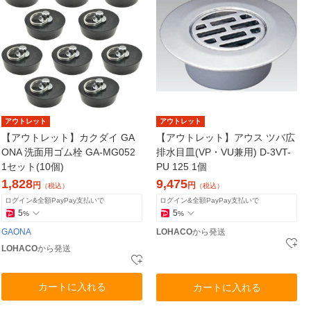
アウトレット
アウトレット
【アウトレット】カクダイ GA
【アウトレット】アウス ツバ広
ONA 洗面用ゴム栓 GA-MG052
排水目皿(VP・VU兼用) D-3VT-
1セット(10個)
PU 125 1個
1,828
9,475
円
円
（税込）
（税込）
ログイン&全額PayPay支払いで
ログイン&全額PayPay支払いで
5
5
%
%
GAONA
LOHACO
から発送
LOHACO
から発送
カートに入れる
カートに入れる