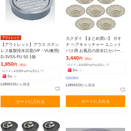
アウトレット
カクダイ 【まとめ買い】 ガオ
【アウトレット】アウス ステン
ナ ヘアキャッチャー ユニット
レス板製排水目皿(VP・VU兼用)
バス用 お風呂の排水口カバー 1
D-3VSS-PU 50 1個
0.2センチ 日本製 GA-FW042 1
3,440
円
（税込）
セット(10個)
1,850
円
（税込）
ログイン&全額PayPay支払いで
5
%
ログイン&全額PayPay支払いで
5
%
GAONA
LOHACO
から発送
LOHACO
から発送
カートに入れる
カートに入れる