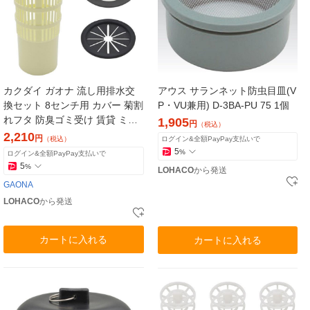
カクダイ ガオナ 流し用排水交
アウス サランネット防虫目皿(V
換セット 8センチ用 カバー 菊割
P・VU兼用) D-3BA-PU 75 1個
れフタ 防臭ゴミ受け 賃貸 ミニ
1,905
円
（税込）
キッチン GA-PB047 1個
2,210
円
（税込）
ログイン&全額PayPay支払いで
5
%
ログイン&全額PayPay支払いで
5
%
LOHACO
から発送
GAONA
LOHACO
から発送
カートに入れる
カートに入れる