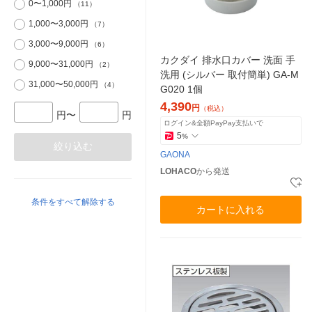
0〜1,000円
（11）
1,000〜3,000円
（7）
3,000〜9,000円
（6）
カクダイ 排水口カバー 洗面 手
9,000〜31,000円
（2）
洗用 (シルバー 取付簡単) GA-M
31,000〜50,000円
（4）
G020 1個
4,390
円
（税込）
円〜
円
ログイン&全額PayPay支払いで
5
%
絞り込む
GAONA
LOHACO
から発送
条件をすべて解除する
カートに入れる