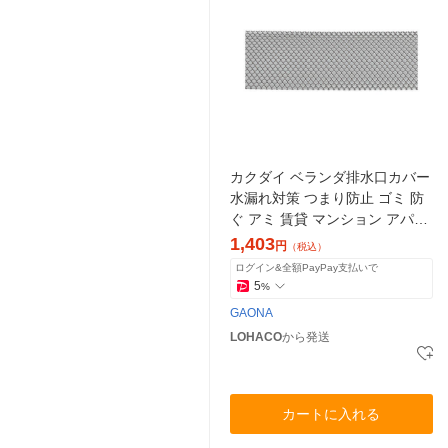
カクダイ ベランダ排水口カバー
水漏れ対策 つまり防止 ゴミ 防
ぐ アミ 賃貸 マンション アパー
ト 豪雨 雨 落ち葉 GA-KW062 1
1,403
円
（税込）
個
ログイン&全額PayPay支払いで
5
%
GAONA
LOHACO
から発送
カートに入れる