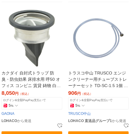
カクダイ 自封式トラップ 防
トラスコ中山 TRUSCO エンジ
臭・防虫効果 床排水用 呼50 オ
ンクリーナー用チューブストレ
フィス コンビニ 賃貸 鋳物 白ガ
ーナーセット TD-SC-1.5 1個 78
ス 自己閉幕 GA-KW063 1個
1-3279（直送品）
8,050
906
円
円
（税込）
（税込）
ログイン&全額PayPay支払いで
ログイン&全額PayPay支払いで
5
5
%
%
GAONA
TRUSCO中山
LOHACO
から発送
LOHACO 直送品グループ1
から発送