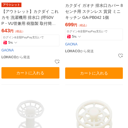
アウトレット
カクダイ ガオナ 排水口カバー 8
【アウトレット】カクダイ これ
センチ用 ステンレス 賃貸 ミニ
カモ 洗濯機用 排水口 (呼50V
キッチン GA-PB042 1個
P・VU管兼用 樹脂製 取付簡単)
699
円
（税込）
GA-LF023 1個
643
円
（税込）
ログイン&全額PayPay支払いで
5
%
ログイン&全額PayPay支払いで
5
%
GAONA
GAONA
LOHACO
から発送
LOHACO
から発送
カートに入れる
カートに入れる