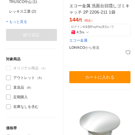
TRUSCO中山 (1)
エコー金属 洗面台目隠しゴミキ
レッキス工業 (2)
ャッチ 2P 2206-211 1袋
144
円
（税込）
+ もっと見る
ログイン&全額PayPay支払いで
4.5
%
絞り込む
エコー金属
LOHACO
から発送
対象商品
オリジナル商品
（0）
カートに入れる
アウトレット
（5）
直送品
（8）
定期購入
在庫なしを含む
価格帯