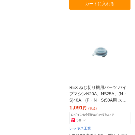
カートに入れる
REX ねじ切り機用パーツ パイ
プマシンN20A、NS25A、(N・
S)40A、(F・N・S)50A用 スト
レーナー N048 1個（直送品）
1,091
円
（税込）
ログイン&全額PayPay支払いで
5
%
レッキス工業