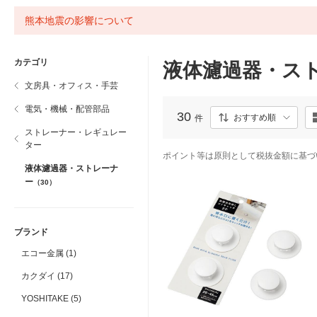
熊本地震の影響について
カテゴリ
液体濾過器・ス
文房具・オフィス・手芸
電気・機械・配管部品
30
おすすめ順
件
ストレーナー・レギュレー
ター
ポイント等は原則として税抜金額に基づ
液体濾過器・ストレーナ
ー
（30）
ブランド
エコー金属 (1)
カクダイ (17)
YOSHITAKE (5)