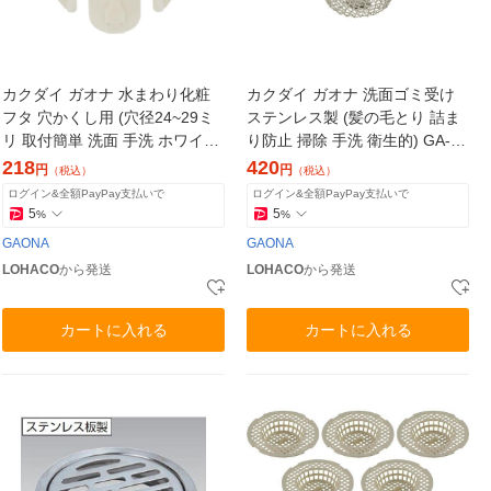
カクダイ ガオナ 水まわり化粧
カクダイ ガオナ 洗面ゴミ受け
フタ 穴かくし用 (穴径24~29ミ
ステンレス製 (髪の毛とり 詰ま
リ 取付簡単 洗面 手洗 ホワイ
り防止 掃除 手洗 衛生的) GA-M
ト) GA-MG011 1個
G005 1個
218
420
円
円
（税込）
（税込）
ログイン&全額PayPay支払いで
ログイン&全額PayPay支払いで
5
5
%
%
GAONA
GAONA
LOHACO
から発送
LOHACO
から発送
カートに入れる
カートに入れる