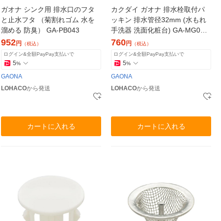
ガオナ シンク用 排水口のフタ
カクダイ ガオナ 排水栓取付パ
と止水フタ （菊割れゴム 水を
ッキン 排水管径32mm (水もれ
溜める 防臭） GA-PB043
手洗器 洗面化粧台) GA-MG033
1個
952
760
円
円
（税込）
（税込）
ログイン&全額PayPay支払いで
ログイン&全額PayPay支払いで
5
5
%
%
GAONA
GAONA
LOHACO
から発送
LOHACO
から発送
カートに入れる
カートに入れる