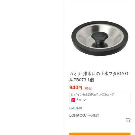
ガオナ 排水口の止水フタ/GA G
A-PB073 1個
940
円
（税込）
ログイン&全額PayPay支払いで
5
%
GAONA
LOHACO
から発送