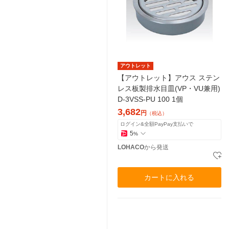
アウトレット
【アウトレット】アウス ステン
レス板製排水目皿(VP・VU兼用)
D-3VSS-PU 100 1個
3,682
円
（税込）
ログイン&全額PayPay支払いで
5
%
LOHACO
から発送
カートに入れる