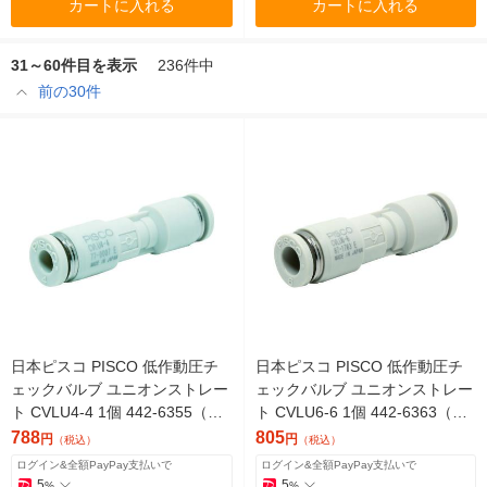
カートに入れる
カートに入れる
31～60件目を表示
236件中
前の30件
日本ピスコ PISCO 低作動圧チ
日本ピスコ PISCO 低作動圧チ
ェックバルブ ユニオンストレー
ェックバルブ ユニオンストレー
ト CVLU4-4 1個 442-6355（直
ト CVLU6-6 1個 442-6363（直
送品）
送品）
788
805
円
円
（税込）
（税込）
ログイン&全額PayPay支払いで
ログイン&全額PayPay支払いで
5
5
%
%