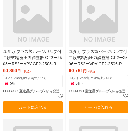
ユタカ ブラス製パージバルブ付
ユタカ ブラス製パージバルブ付
二段式精密圧力調整器 GF2ー25
二段式精密圧力調整器 GF2ー25
03ーRS2ーVPV GF2-2503-RS2
06ーRS2ーVPV GF2-2506-RS2
-VPV 1個（直送品）
-VPV 1個（直送品）
60,866
60,791
円
円
（税込）
（税込）
ログイン&全額PayPay支払いで
ログイン&全額PayPay支払いで
5
5
%
%
LOHACO 直送品グループ2
から発送
LOHACO 直送品グループ2
から発送
カートに入れる
カートに入れる