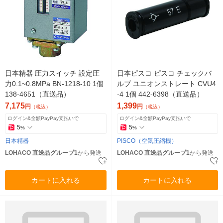
日本精器 圧力スイッチ 設定圧
日本ピスコ ピスコ チェックバ
力0.1~0.8MPa BN-1218-10 1個
ルブ ユニオンストレート CVU4
138-4651（直送品）
-4 1個 442-6398（直送品）
7,175
1,399
円
円
（税込）
（税込）
ログイン&全額PayPay支払いで
ログイン&全額PayPay支払いで
5
5
%
%
日本精器
PISCO（空気圧縮機）
LOHACO 直送品グループ1
から発送
LOHACO 直送品グループ1
から発送
カートに入れる
カートに入れる