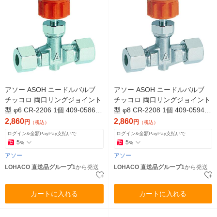
アソー ASOH ニードルバルブ
アソー ASOH ニードルバルブ
チッコロ 両口リングジョイント
チッコロ 両口リングジョイント
型 φ6 CR-2206 1個 409-0586
型 φ8 CR-2208 1個 409-0594
（直送品）
（直送品）
2,860
2,860
円
円
（税込）
（税込）
ログイン&全額PayPay支払いで
ログイン&全額PayPay支払いで
5
5
%
%
アソー
アソー
LOHACO 直送品グループ1
から発送
LOHACO 直送品グループ1
から発送
カートに入れる
カートに入れる