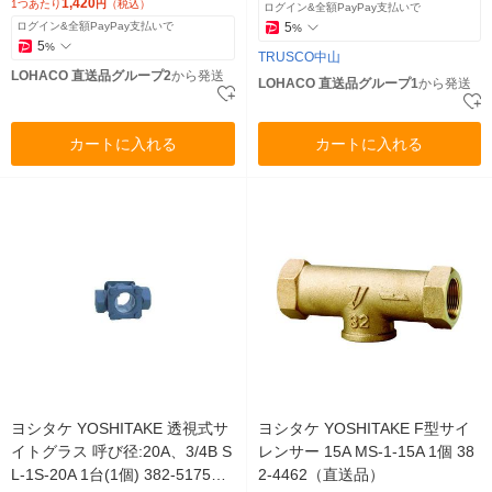
1,420
1つあたり
円
（税込）
ログイン&全額PayPay支払いで
ログイン&全額PayPay支払いで
5
%
5
%
TRUSCO中山
LOHACO 直送品グループ2
から発送
LOHACO 直送品グループ1
から発送
カートに入れる
カートに入れる
ヨシタケ YOSHITAKE 透視式サ
ヨシタケ YOSHITAKE F型サイ
イトグラス 呼び径:20A、3/4B S
レンサー 15A MS-1-15A 1個 38
L-1S-20A 1台(1個) 382-5175
2-4462（直送品）