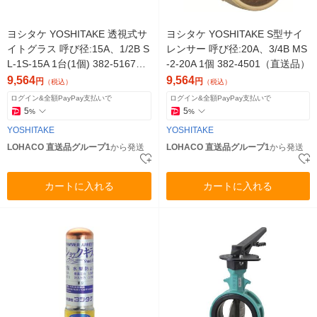
ヨシタケ YOSHITAKE 透視式サ
ヨシタケ YOSHITAKE S型サイ
イトグラス 呼び径:15A、1/2B S
レンサー 呼び径:20A、3/4B MS
L-1S-15A 1台(1個) 382-5167
-2-20A 1個 382-4501（直送品）
（直送品）
9,564
9,564
円
円
（税込）
（税込）
ログイン&全額PayPay支払いで
ログイン&全額PayPay支払いで
5
5
%
%
YOSHITAKE
YOSHITAKE
LOHACO 直送品グループ1
から発送
LOHACO 直送品グループ1
から発送
カートに入れる
カートに入れる