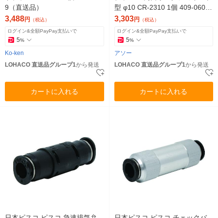
9（直送品）
型 φ10 CR-2310 1個 409-0608
（直送品）
3,488
3,303
円
円
（税込）
（税込）
ログイン&全額PayPay支払いで
ログイン&全額PayPay支払いで
5
5
%
%
Ko-ken
アソー
LOHACO 直送品グループ1
から発送
LOHACO 直送品グループ1
から発送
カートに入れる
カートに入れる
日本ピスコ ピスコ 急速排気弁
日本ピスコ ピスコ チェックバ