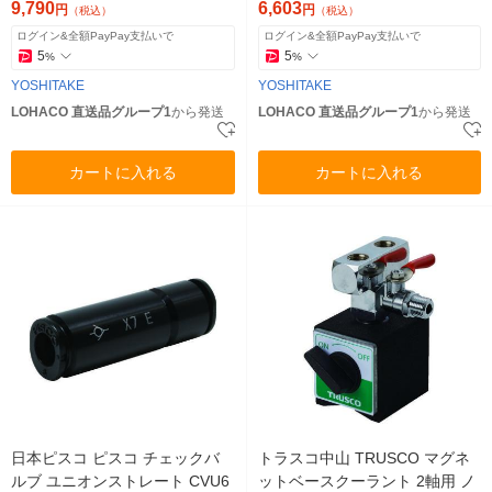
（直送品）
9,790
6,603
円
円
（税込）
（税込）
ログイン&全額PayPay支払いで
ログイン&全額PayPay支払いで
5
5
%
%
YOSHITAKE
YOSHITAKE
LOHACO 直送品グループ1
から発送
LOHACO 直送品グループ1
から発送
カートに入れる
カートに入れる
日本ピスコ ピスコ チェックバ
トラスコ中山 TRUSCO マグネ
ルブ ユニオンストレート CVU6
ットベースクーラント 2軸用 ノ