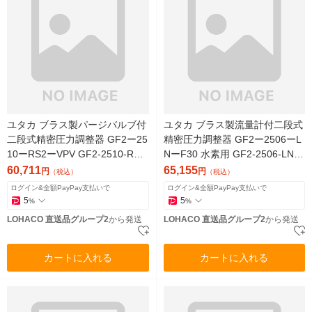
ユタカ ブラス製パージバルブ付
ユタカ ブラス製流量計付二段式
二段式精密圧力調整器 GF2ー25
精密圧力調整器 GF2ー2506ーL
10ーRS2ーVPV GF2-2510-RS2
NーF30 水素用 GF2-2506-LN-F
-VPV 1個（直送品）
30 1個（直送品）
60,711
65,155
円
円
（税込）
（税込）
ログイン&全額PayPay支払いで
ログイン&全額PayPay支払いで
5
5
%
%
LOHACO 直送品グループ2
から発送
LOHACO 直送品グループ2
から発送
カートに入れる
カートに入れる