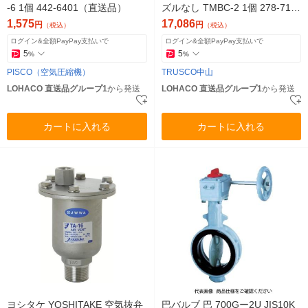
-6 1個 442-6401（直送品）
ズルなし TMBC-2 1個 278-717
2（直送品）
1,575
17,086
円
円
（税込）
（税込）
ログイン&全額PayPay支払いで
ログイン&全額PayPay支払いで
5
5
%
%
PISCO（空気圧縮機）
TRUSCO中山
LOHACO 直送品グループ1
から発送
LOHACO 直送品グループ1
から発送
カートに入れる
カートに入れる
ヨシタケ YOSHITAKE 空気抜弁
巴バルブ 巴 700Gー2U JIS10K