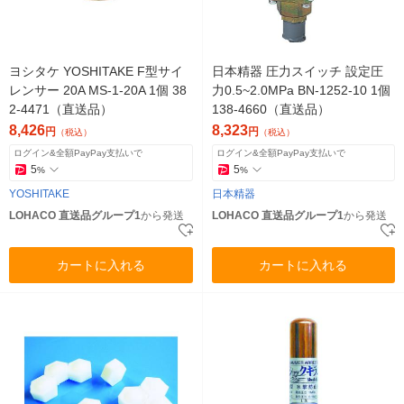
ヨシタケ YOSHITAKE F型サイ
日本精器 圧力スイッチ 設定圧
レンサー 20A MS-1-20A 1個 38
力0.5~2.0MPa BN-1252-10 1個
2-4471（直送品）
138-4660（直送品）
8,426
8,323
円
円
（税込）
（税込）
ログイン&全額PayPay支払いで
ログイン&全額PayPay支払いで
5
5
%
%
YOSHITAKE
日本精器
LOHACO 直送品グループ1
から発送
LOHACO 直送品グループ1
から発送
カートに入れる
カートに入れる