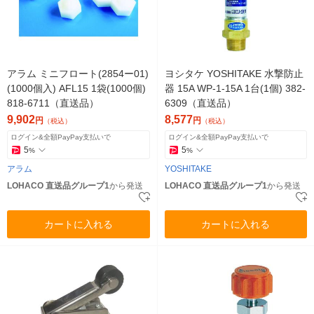
アラム ミニフロート(2854ー01)
ヨシタケ YOSHITAKE 水撃防止
(1000個入) AFL15 1袋(1000個)
器 15A WP-1-15A 1台(1個) 382-
818-6711（直送品）
6309（直送品）
9,902
8,577
円
円
（税込）
（税込）
ログイン&全額PayPay支払いで
ログイン&全額PayPay支払いで
5
5
%
%
アラム
YOSHITAKE
LOHACO 直送品グループ1
から発送
LOHACO 直送品グループ1
から発送
カートに入れる
カートに入れる