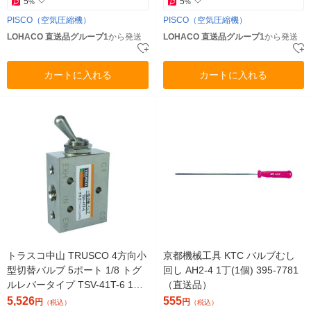
5
5
%
%
PISCO（空気圧縮機）
PISCO（空気圧縮機）
LOHACO 直送品グループ1
から発送
LOHACO 直送品グループ1
から発送
カートに入れる
カートに入れる
トラスコ中山 TRUSCO 4方向小
京都機械工具 KTC バルブむし
型切替バルブ 5ポート 1/8 トグ
回し AH2-4 1丁(1個) 395-7781
ルレバータイプ TSV-41T-6 1個
（直送品）
818-8138（直送品）
5,526
555
円
円
（税込）
（税込）