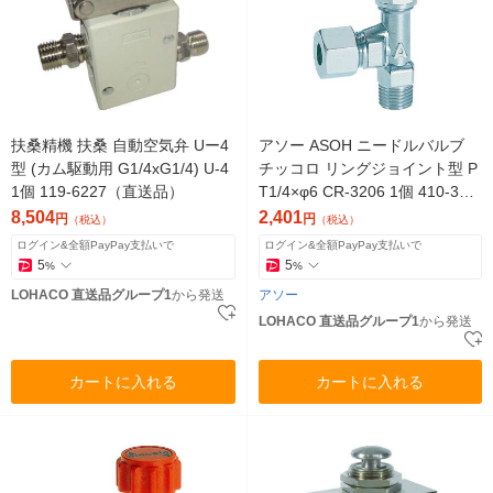
扶桑精機 扶桑 自動空気弁 Uー4
アソー ASOH ニードルバルブ
型 (カム駆動用 G1/4xG1/4) U-4
チッコロ リングジョイント型 P
1個 119-6227（直送品）
T1/4×φ6 CR-3206 1個 410-314
9（直送品）
8,504
2,401
円
円
（税込）
（税込）
ログイン&全額PayPay支払いで
ログイン&全額PayPay支払いで
5
5
%
%
LOHACO 直送品グループ1
から発送
アソー
LOHACO 直送品グループ1
から発送
カートに入れる
カートに入れる