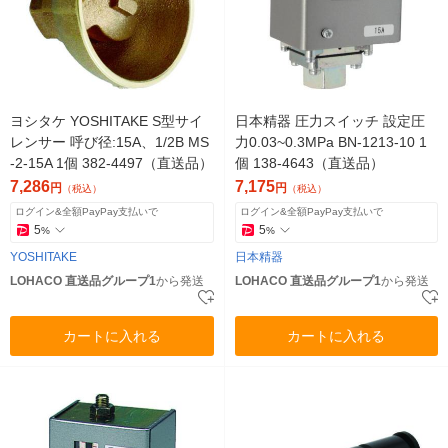
ヨシタケ YOSHITAKE S型サイ
日本精器 圧力スイッチ 設定圧
レンサー 呼び径:15A、1/2B MS
力0.03~0.3MPa BN-1213-10 1
-2-15A 1個 382-4497（直送品）
個 138-4643（直送品）
7,286
7,175
円
円
（税込）
（税込）
ログイン&全額PayPay支払いで
ログイン&全額PayPay支払いで
5
5
%
%
YOSHITAKE
日本精器
LOHACO 直送品グループ1
から発送
LOHACO 直送品グループ1
から発送
カートに入れる
カートに入れる