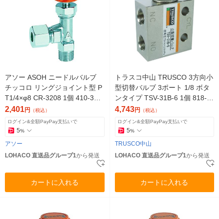
アソー ASOH ニードルバルブ
トラスコ中山 TRUSCO 3方向小
チッコロ リングジョイント型 P
型切替バルブ 3ポート 1/8 ボタ
T1/4×φ8 CR-3208 1個 410-315
ンタイプ TSV-31B-6 1個 818-8
7（直送品）
135（直送品）
2,401
4,743
円
円
（税込）
（税込）
ログイン&全額PayPay支払いで
ログイン&全額PayPay支払いで
5
5
%
%
アソー
TRUSCO中山
LOHACO 直送品グループ1
から発送
LOHACO 直送品グループ1
から発送
カートに入れる
カートに入れる