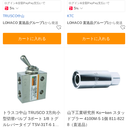
ログイン&全額PayPay支払いで
ログイン&全額PayPay支払いで
5
5
%
%
TRUSCO中山
KTC
LOHACO 直送品グループ1
から発送
LOHACO 直送品グループ1
から発送
カートに入れる
カートに入れる
トラスコ中山 TRUSCO 3方向小
山下工業研究所 Koーken スタッ
型切替バルブ 3ポート 1/8 トグ
ドプラー 4100M-5 1個 811-822
ルレバータイプ TSV-31T-6 1個
8（直送品）