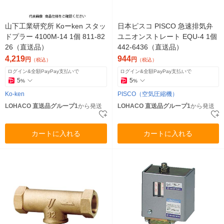
山下工業研究所 Koーken スタッ
日本ピスコ PISCO 急速排気弁
ドプラー 4100M-14 1個 811-82
ユニオンストレート EQU-4 1個
26（直送品）
442-6436（直送品）
4,219
944
円
円
（税込）
（税込）
ログイン&全額PayPay支払いで
ログイン&全額PayPay支払いで
5
5
%
%
Ko-ken
PISCO（空気圧縮機）
LOHACO 直送品グループ1
から発送
LOHACO 直送品グループ1
から発送
カートに入れる
カートに入れる