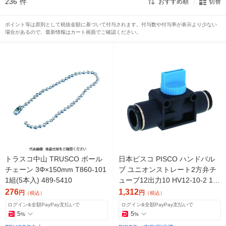
236
件
おすすめ順
切替
ポイント等は原則として税抜金額に基づいて付与されます。付与数や付与率が表示より少ない
場合があるので、最新情報はカート画面でご確認ください。
トラスコ中山 TRUSCO ボール
日本ピスコ PISCO ハンドバル
チェーン 3Φ×150mm T860-101
ブ ユニオンストレート2方弁チ
1組(5本入) 489-5410
ューブ12出力10 HV12-10-2 1個
474-2672（直送品）
276
1,312
円
円
（税込）
（税込）
ログイン&全額PayPay支払いで
ログイン&全額PayPay支払いで
5
5
%
%