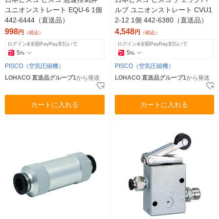
ユニオンストレート EQU-6 1個
ルブ ユニオンストレート CVU1
442-6444（直送品）
2-12 1個 442-6380（直送品）
998
4,548
円
円
（税込）
（税込）
ログイン&全額PayPay支払いで
ログイン&全額PayPay支払いで
5
5
%
%
PISCO（空気圧縮機）
PISCO（空気圧縮機）
LOHACO 直送品グループ1
から発送
LOHACO 直送品グループ1
から発送
カートに入れる
カートに入れる