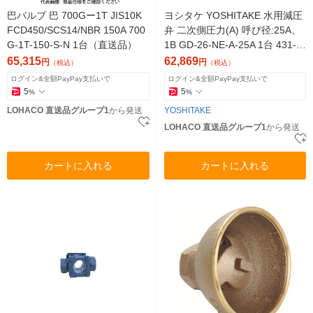
巴バルブ 巴 700Gー1T JIS10K
ヨシタケ YOSHITAKE 水用減圧
FCD450/SCS14/NBR 150A 700
弁 二次側圧力(A) 呼び径:25A、
G-1T-150-S-N 1台（直送品）
1B GD-26-NE-A-25A 1台 431-4
832（直送品）
65,315
62,869
円
円
（税込）
（税込）
ログイン&全額PayPay支払いで
ログイン&全額PayPay支払いで
5
5
%
%
LOHACO 直送品グループ1
から発送
YOSHITAKE
LOHACO 直送品グループ1
から発送
カートに入れる
カートに入れる