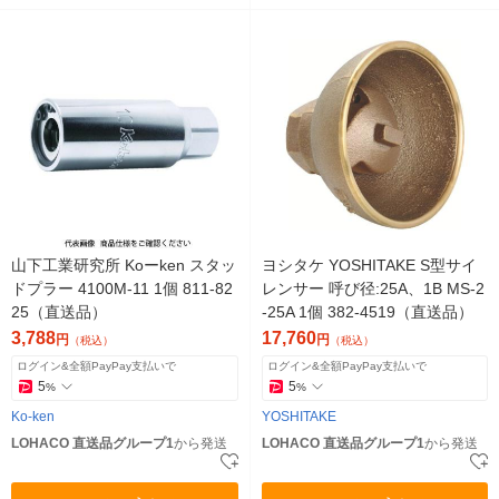
山下工業研究所 Koーken スタッ
ヨシタケ YOSHITAKE S型サイ
ドプラー 4100M-11 1個 811-82
レンサー 呼び径:25A、1B MS-2
25（直送品）
-25A 1個 382-4519（直送品）
3,788
17,760
円
円
（税込）
（税込）
ログイン&全額PayPay支払いで
ログイン&全額PayPay支払いで
5
5
%
%
Ko-ken
YOSHITAKE
LOHACO 直送品グループ1
から発送
LOHACO 直送品グループ1
から発送