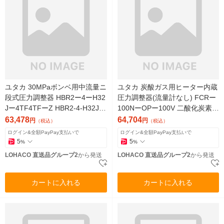
ユタカ 30MPaボンベ用中流量ニ
ユタカ 炭酸ガス用ヒーター内蔵
段式圧力調整器 HBR2ー4ーH32
圧力調整器(流量計なし) FCRー
Jー4TF4TFーZ HBR2-4-H32J-4
100NーOPー100V 二酸化炭素用
TF4TF-Z 1個（直送品）
FCR-100N-OP-100V 1個（直送
63,478
64,704
円
円
（税込）
（税込）
品）
ログイン&全額PayPay支払いで
ログイン&全額PayPay支払いで
5
5
%
%
LOHACO 直送品グループ2
から発送
LOHACO 直送品グループ2
から発送
カートに入れる
カートに入れる