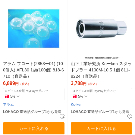
アラム フロート(2853ー01) (10
山下工業研究所 Koーken スタッ
0個入) AFL30 1袋(100個) 818-6
ドプラー 4100M-10.5 1個 811-
710（直送品）
8224（直送品）
6,899
3,788
円
円
（税込）
（税込）
ログイン&全額PayPay支払いで
ログイン&全額PayPay支払いで
5
5
%
%
アラム
Ko-ken
LOHACO 直送品グループ1
から発送
LOHACO 直送品グループ1
から発送
カートに入れる
カートに入れる