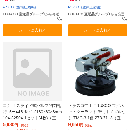
PISCO（空気圧縮機）
PISCO（空気圧縮機）
LOHACO 直送品グループ1
から発送
LOHACO 直送品グループ1
から発送
カートに入れる
カートに入れる
コクゴ スライド式バルブ開閉札
トラスコ中山 TRUSCO マグネ
特15ー44B サイズ130×60×3mm
ットクーラント 3軸用 ノズルな
104-52504 1セット(4枚)（直送
し TMC-3 1個 278-7113（直送
品）
品）
5,680
9,656
円
円
（税込）
（税込）