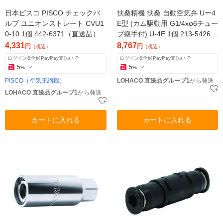
日本ピスコ PISCO チェックバ
扶桑精機 扶桑 自動空気弁 Uー4
ルブ ユニオンストレート CVU1
E型 (カム駆動用 G1/4xφ6チュー
0-10 1個 442-6371（直送品）
ブ継手付) U-4E 1個 213-5426
（直送品）
4,331
8,767
円
円
（税込）
（税込）
ログイン&全額PayPay支払いで
ログイン&全額PayPay支払いで
5
5
%
%
PISCO（空気圧縮機）
LOHACO 直送品グループ1
から発送
LOHACO 直送品グループ1
から発送
カートに入れる
カートに入れる