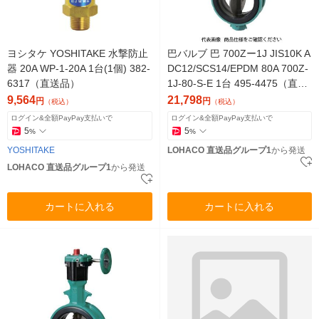
ヨシタケ YOSHITAKE 水撃防止
巴バルブ 巴 700Zー1J JIS10K A
器 20A WP-1-20A 1台(1個) 382-
DC12/SCS14/EPDM 80A 700Z-
6317（直送品）
1J-80-S-E 1台 495-4475（直送
品）
9,564
21,798
円
円
（税込）
（税込）
ログイン&全額PayPay支払いで
ログイン&全額PayPay支払いで
5
5
%
%
YOSHITAKE
LOHACO 直送品グループ1
から発送
LOHACO 直送品グループ1
から発送
カートに入れる
カートに入れる