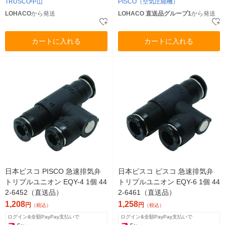
TRUSCO中山
PISCO（空気圧縮機）
LOHACO
から発送
LOHACO 直送品グループ1
から発送
カートに入れる
カートに入れる
日本ピスコ PISCO 急速排気弁
日本ピスコ ピスコ 急速排気弁
トリプルユニオン EQY-4 1個 44
トリプルユニオン EQY-6 1個 44
2-6452（直送品）
2-6461（直送品）
1,208
1,258
円
円
（税込）
（税込）
ログイン&全額PayPay支払いで
ログイン&全額PayPay支払いで