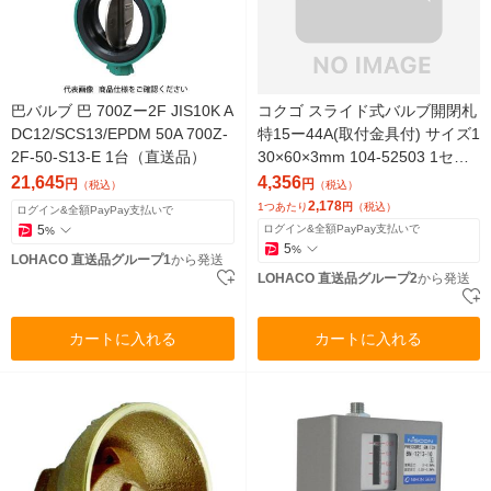
巴バルブ 巴 700Zー2F JIS10K A
コクゴ スライド式バルブ開閉札
DC12/SCS13/EPDM 50A 700Z-
特15ー44A(取付金具付) サイズ1
2F-50-S13-E 1台（直送品）
30×60×3mm 104-52503 1セッ
ト(2枚)（直送品）
21,645
4,356
円
円
（税込）
（税込）
2,178
1つあたり
円
（税込）
ログイン&全額PayPay支払いで
5
ログイン&全額PayPay支払いで
%
5
%
LOHACO 直送品グループ1
から発送
LOHACO 直送品グループ2
から発送
カートに入れる
カートに入れる