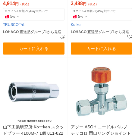
818-8137（直送品）
4,914
3,488
円
円
（税込）
（税込）
ログイン&全額PayPay支払いで
ログイン&全額PayPay支払いで
5
5
%
%
TRUSCO中山
Ko-ken
LOHACO 直送品グループ1
から発送
LOHACO 直送品グループ1
から発送
カートに入れる
カートに入れる
山下工業研究所 Koーken スタッ
アソー ASOH ニードルバルブ
ドプラー 4100M-7 1個 811-822
チッコロ 両口リングジョイント