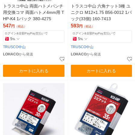
トラスコ中山 両面ハトメパンチ
トラスコ中山 六角ナット3種 ユ
用交換コマ 両面ハトメ4mm用 T
ニクロ M12×1.75 B56-0012 1パ
HP-K4 1パック 380-4275
ック(33個) 160-7413
547
593
円
円
（税込）
（税込）
ログイン&全額PayPay支払いで
ログイン&全額PayPay支払いで
5
5
%
%
TRUSCO中山
TRUSCO中山
LOHACO
から発送
LOHACO
から発送
カートに入れる
カートに入れる