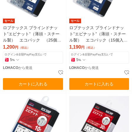
セール
セール
ロブテックス ブラインドナッ
ロブテックス ブラインドナッ
ト”エビナット”（薄頭・スチー
ト”エビナット”（薄頭・スチー
ル製） エコパック （25個
ル製） エコパック（15個入）
入） NSK6MP 1パック
NSK8MP 1パック
1,200
1,190
円
円
（税込）
（税込）
ログイン&全額PayPay支払いで
ログイン&全額PayPay支払いで
5
5
%
%
LOHACO
から発送
LOHACO
から発送
カートに入れる
カートに入れる