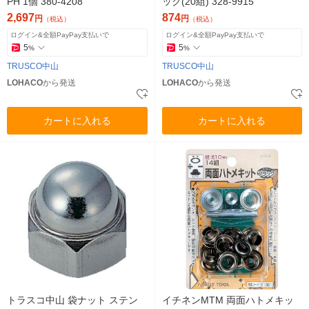
PH 1個 380-4208
ック(20組) 328-9915
2,697
874
円
円
（税込）
（税込）
ログイン&全額PayPay支払いで
ログイン&全額PayPay支払いで
5
5
%
%
TRUSCO中山
TRUSCO中山
LOHACO
から発送
LOHACO
から発送
カートに入れる
カートに入れる
トラスコ中山 袋ナット ステン
イチネンMTM 両面ハトメキッ