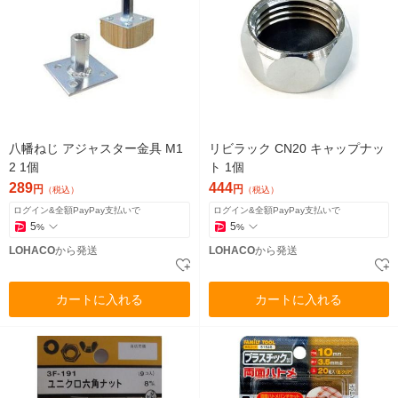
八幡ねじ アジャスター金具 M1
リビラック CN20 キャップナッ
2 1個
ト 1個
289
444
円
円
（税込）
（税込）
ログイン&全額PayPay支払いで
ログイン&全額PayPay支払いで
5
5
%
%
LOHACO
から発送
LOHACO
から発送
カートに入れる
カートに入れる