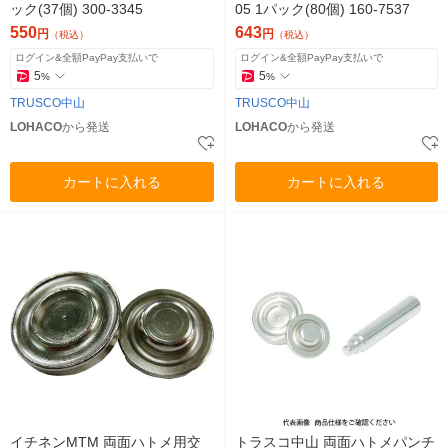
ック(37個) 300-3345
05 1パック(80個) 160-7537
550
643
円
円
（税込）
（税込）
ログイン&全額PayPay支払いで
ログイン&全額PayPay支払いで
5
5
%
%
TRUSCO中山
TRUSCO中山
LOHACO
から発送
LOHACO
から発送
カートに入れる
カートに入れる
イチネンMTM 両面ハトメ用交
トラスコ中山 両面ハトメパンチ