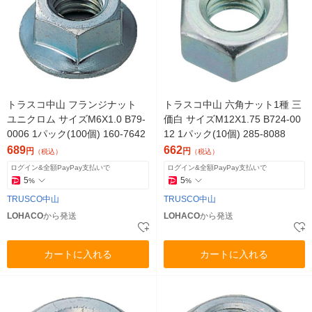
トラスコ中山 フランジナット
トラスコ中山 六角ナット1種 三
ユニクロム サイズM6X1.0 B79-
価白 サイズM12X1.75 B724-00
0006 1パック(100個) 160-7642
12 1パック(10個) 285-8088
689
662
円
円
（税込）
（税込）
ログイン&全額PayPay支払いで
ログイン&全額PayPay支払いで
5
5
%
%
TRUSCO中山
TRUSCO中山
LOHACO
から発送
LOHACO
から発送
カートに入れる
カートに入れる