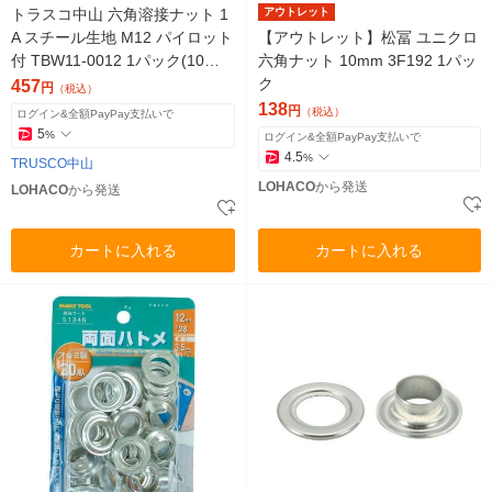
トラスコ中山 六角溶接ナット 1
アウトレット
A スチール生地 M12 パイロット
【アウトレット】松冨 ユニクロ
付 TBW11-0012 1パック(10個)
六角ナット 10mm 3F192 1パッ
856-4360
ク
457
円
（税込）
138
円
（税込）
ログイン&全額PayPay支払いで
5
%
ログイン&全額PayPay支払いで
4.5
%
TRUSCO中山
LOHACO
から発送
LOHACO
から発送
カートに入れる
カートに入れる