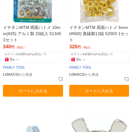
イチネンMTM 両面ハトメ 10m
イチネンMTM 両面ハトメ 5mm
m(#25) アルミ製 20組入 51345
(#500) 真鍮製12組 52003 1セッ
1セット
ト
340
320
円
円
（税込）
（税込）
ログイン&全額PayPay支払いで
ログイン&全額PayPay支払いで
5
5
%
%
FAMILY TOOL
FAMILY TOOL
LOHACO
から発送
LOHACO
から発送
カートに入れる
カートに入れる