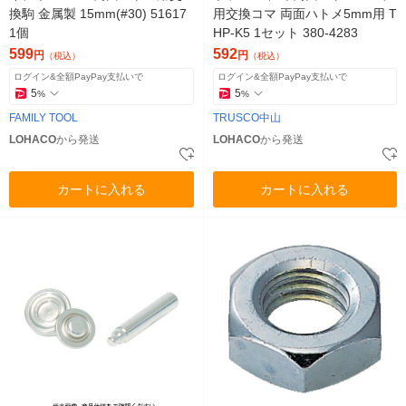
換駒 金属製 15mm(#30) 51617
用交換コマ 両面ハトメ5mm用 T
1個
HP-K5 1セット 380-4283
599
592
円
円
（税込）
（税込）
ログイン&全額PayPay支払いで
ログイン&全額PayPay支払いで
5
5
%
%
FAMILY TOOL
TRUSCO中山
LOHACO
から発送
LOHACO
から発送
カートに入れる
カートに入れる