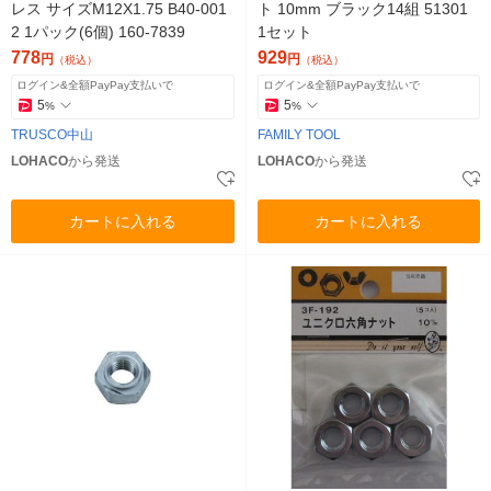
レス サイズM12X1.75 B40-001
ト 10mm ブラック14組 51301
2 1パック(6個) 160-7839
1セット
778
929
円
円
（税込）
（税込）
ログイン&全額PayPay支払いで
ログイン&全額PayPay支払いで
5
5
%
%
TRUSCO中山
FAMILY TOOL
LOHACO
から発送
LOHACO
から発送
カートに入れる
カートに入れる