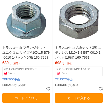
トラスコ中山 フランジナット
トラスコ中山 六角ナット3種 ス
ユニクロム サイズM10X1.5 B79
テンレス M10×1.5 B57-0010 1
-0010 1パック(40個) 160-7669
パック(16個) 160-7561
689
698
円
円
（税込）
（税込）
ログイン&全額PayPay支払いで
ログイン&全額PayPay支払いで
5
5
%
%
TRUSCO中山
TRUSCO中山
LOHACO
から発送
LOHACO
から発送
カートに入れる
カートに入れる