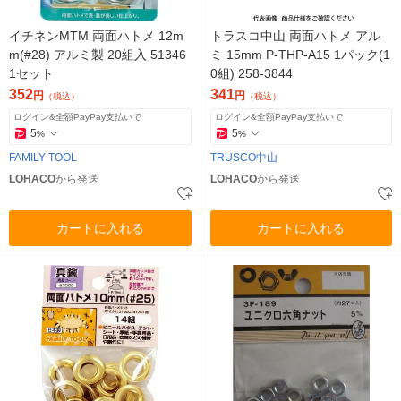
イチネンMTM 両面ハトメ 12m
トラスコ中山 両面ハトメ アル
m(#28) アルミ製 20組入 51346
ミ 15mm P-THP-A15 1パック(1
1セット
0組) 258-3844
352
341
円
円
（税込）
（税込）
ログイン&全額PayPay支払いで
ログイン&全額PayPay支払いで
5
5
%
%
FAMILY TOOL
TRUSCO中山
LOHACO
から発送
LOHACO
から発送
カートに入れる
カートに入れる