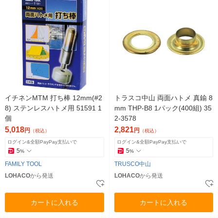
イチネンMTM 打ち棒 12mm(#2
トラスコ中山 両面ハトメ 真鍮 8
8) ステンレスハトメ用 51591 1
mm THP-B8 1パック(400組) 35
個
2-3578
5,018
2,821
円
円
（税込）
（税込）
ログイン&全額PayPay支払いで
ログイン&全額PayPay支払いで
5
5
%
%
FAMILY TOOL
TRUSCO中山
LOHACO
から発送
LOHACO
から発送
カートに入れる
カートに入れる