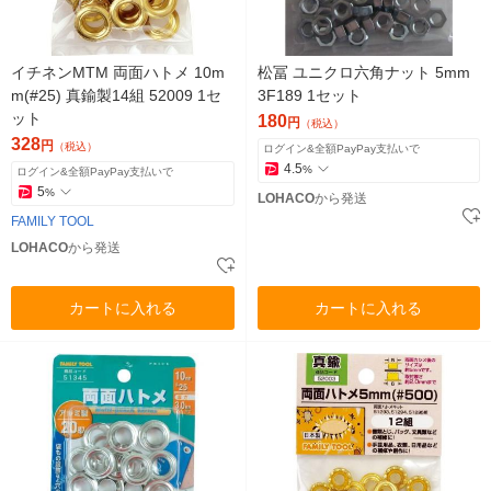
イチネンMTM 両面ハトメ 10m
松冨 ユニクロ六角ナット 5mm
m(#25) 真鍮製14組 52009 1セ
3F189 1セット
ット
180
円
（税込）
328
円
（税込）
ログイン&全額PayPay支払いで
4.5
%
ログイン&全額PayPay支払いで
5
%
LOHACO
から発送
FAMILY TOOL
LOHACO
から発送
カートに入れる
カートに入れる