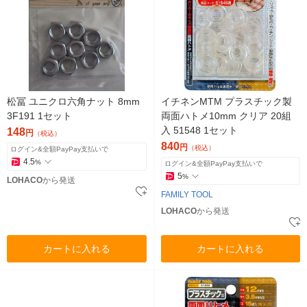
松冨 ユニクロ六角ナット 8mm
イチネンMTM プラスチック製
3F191 1セット
両面ハトメ10mm クリア 20組
入 51548 1セット
148
円
（税込）
840
円
（税込）
ログイン&全額PayPay支払いで
4.5
%
ログイン&全額PayPay支払いで
5
%
LOHACO
から発送
FAMILY TOOL
LOHACO
から発送
カートに入れる
カートに入れる