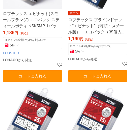
ロブテックス エビナット(スモ
セール
ールフランジ) エコパック ステ
ロブテックス ブラインドナッ
ィールボディ NSK5MP 1パック
ト”エビナット”（薄頭・スチー
(30個入)
ル製） エコパック（35個入）
1,186
円
（税込）
NSK4MP 1パック
1,190
円
（税込）
ログイン&全額PayPay支払いで
5
%
ログイン&全額PayPay支払いで
5
%
LOBSTER
LOHACO
から発送
LOHACO
から発送
カートに入れる
カートに入れる