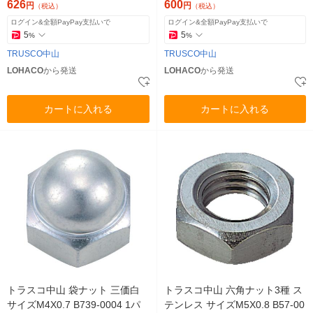
626
600
円
円
（税込）
（税込）
ログイン&全額PayPay支払いで
ログイン&全額PayPay支払いで
5
5
%
%
TRUSCO中山
TRUSCO中山
LOHACO
から発送
LOHACO
から発送
カートに入れる
カートに入れる
トラスコ中山 袋ナット 三価白
トラスコ中山 六角ナット3種 ス
サイズM4X0.7 B739-0004 1パ
テンレス サイズM5X0.8 B57-00