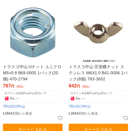
トラスコ中山 Uナット ユニクロ
トラスコ中山 圧造蝶ナット ス
M5×0.8 B69-0005 1パック(20
テンレス M6X1.0 B41-0006 1パ
個) 470-2794
ック(8個) 783-3652
787
842
円
円
（税込）
（税込）
ログイン&全額PayPay支払いで
ログイン&全額PayPay支払いで
5
5
%
%
TRUSCO中山
TRUSCO中山
LOHACO
から発送
LOHACO
から発送
カートに入れる
カートに入れる