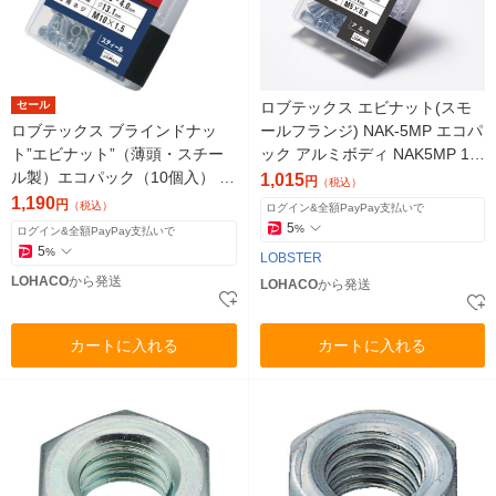
セール
ロブテックス エビナット(スモ
ロブテックス ブラインドナッ
ールフランジ) NAK-5MP エコパ
ト”エビナット”（薄頭・スチー
ック アルミボディ NAK5MP 1パ
ル製）エコパック（10個入） N
ック(30個入)
1,015
円
（税込）
SK10MP 1パック
1,190
円
（税込）
ログイン&全額PayPay支払いで
5
%
ログイン&全額PayPay支払いで
5
%
LOBSTER
LOHACO
から発送
LOHACO
から発送
カートに入れる
カートに入れる