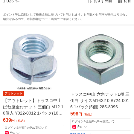
1,025
件
おすすめ順
切替
ポイント等は原則として税抜金額に基づいて付与されます。付与数や付与率が表示より少ない
場合があるので、最新情報はカート画面でご確認ください。
アウトレット
トラスコ中山 六角ナット1種 三
【アウトレット】トラスコ中山
価白 サイズM16X2.0 B724-001
ばね座金付ナット 三価白 M12 1
6 1パック(5個) 285-8096
0個入 Y022-0012 1パック(10
598
円
（税込）
個) 856-0894
639
円
（税込）
ログイン&全額PayPay支払いで
5
%
ログイン&全額PayPay支払いで
5
%