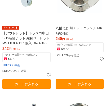
アウトレット
八幡ねじ 蝶ナットニッケル M6
【アウトレット】トラスコ中山
1袋(4個)
SUS装飾ナット 縦目ローレット
240
円
（税込）
M5 P0.8 Φ12 1個入 DN-AB480
ログイン&全額PayPay支払いで
1個 855-5864
242
円
5
（税込）
%
ログイン&全額PayPay支払いで
LOHACO
から発送
5
%
TRUSCO中山
LOHACO
から発送
カートに入れる
カートに入れる