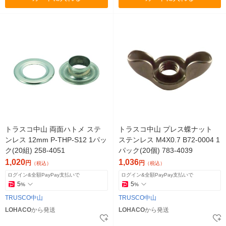
トラスコ中山 両面ハトメ ステ
トラスコ中山 プレス蝶ナット
ンレス 12mm P-THP-S12 1パッ
ステンレス M4X0.7 B72-0004 1
ク(20組) 258-4051
パック(20個) 783-4039
1,020
1,036
円
円
（税込）
（税込）
ログイン&全額PayPay支払いで
ログイン&全額PayPay支払いで
5
5
%
%
TRUSCO中山
TRUSCO中山
LOHACO
から発送
LOHACO
から発送