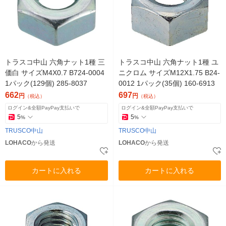
トラスコ中山 六角ナット1種 三
トラスコ中山 六角ナット1種 ユ
価白 サイズM4X0.7 B724-0004
ニクロム サイズM12X1.75 B24-
1パック(129個) 285-8037
0012 1パック(35個) 160-6913
662
697
円
円
（税込）
（税込）
ログイン&全額PayPay支払いで
ログイン&全額PayPay支払いで
5
5
%
%
TRUSCO中山
TRUSCO中山
LOHACO
から発送
LOHACO
から発送
カートに入れる
カートに入れる