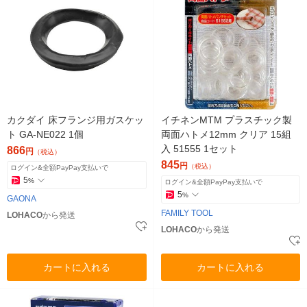
カクダイ 床フランジ用ガスケッ
イチネンMTM プラスチック製
ト GA-NE022 1個
両面ハトメ12mm クリア 15組
入 51555 1セット
866
円
（税込）
845
円
（税込）
ログイン&全額PayPay支払いで
5
%
ログイン&全額PayPay支払いで
5
%
GAONA
FAMILY TOOL
LOHACO
から発送
LOHACO
から発送
カートに入れる
カートに入れる