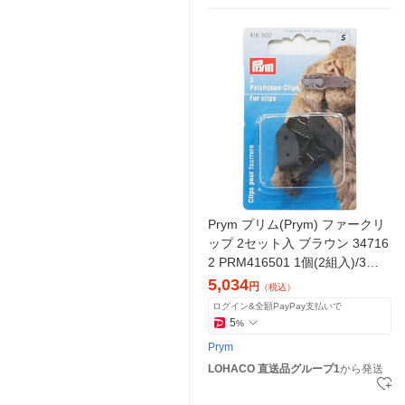
Prym プリム(Prym) ファークリ
ップ 2セット入 ブラウン 34716
2 PRM416501 1個(2組入)/3袋
（直送品）
5,034
円
（税込）
ログイン&全額PayPay支払いで
5
%
Prym
LOHACO 直送品グループ1
から発送