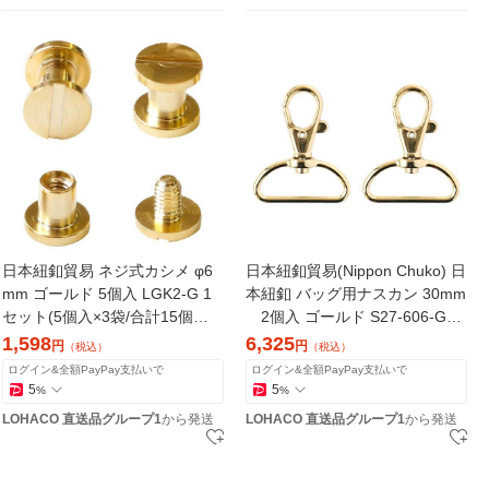
日本紐釦貿易 ネジ式カシメ φ6
日本紐釦貿易(Nippon Chuko) 日
mm ゴールド 5個入 LGK2-G 1
本紐釦 バッグ用ナスカン 30mm
セット(5個入×3袋/合計15個入)
2個入 ゴールド S27-606-G-2
（直送品）
P 2個入×5袋（直送品）
1,598
6,325
円
円
（税込）
（税込）
ログイン&全額PayPay支払いで
ログイン&全額PayPay支払いで
5
5
%
%
LOHACO 直送品グループ1
から発送
LOHACO 直送品グループ1
から発送