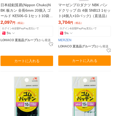
日本紐釦貿易(Nippon Chuko)N
マーゼンプロダクツ NBK バン
BK 板カン 全長6mm 20個入 ゴ
ドクリップ 白 4個 SNB13 1セッ
ールド KE506-G 1セット10袋
ト(4個入×10パック)（直送品）
(バラで200個)（直送品）
2,097
3,704
円
円
（税込）
（税込）
ログイン&全額PayPay支払いで
ログイン&全額PayPay支払いで
5
5
%
%
LOHACO 直送品グループ1
から発送
MERZEN
LOHACO 直送品グループ1
から発送
カートに入れる
カートに入れる