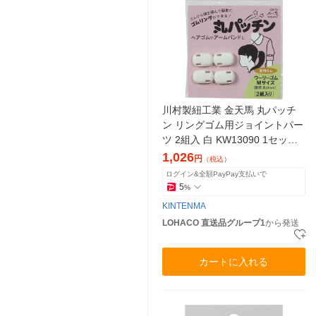
川村製紐工業 金天馬 丸パッチ
ン リングゴム用ジョイントパー
ツ 2組入 白 KW13090 1セット
(5枚)（直送品）
1,026
円
（税込）
ログイン&全額PayPay支払いで
5
%
KINTENMA
LOHACO 直送品グループ1
から発送
カートに入れる