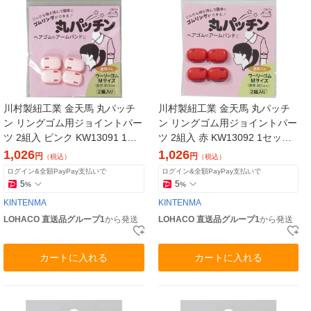
川村製紐工業 金天馬 丸パッチ
川村製紐工業 金天馬 丸パッチ
ン リングゴム用ジョイントパー
ン リングゴム用ジョイントパー
ツ 2組入 ピンク KW13091 1セ
ツ 2組入 赤 KW13092 1セット
ット(5枚)（直送品）
(5枚)（直送品）
1,026
1,026
円
円
（税込）
（税込）
ログイン&全額PayPay支払いで
ログイン&全額PayPay支払いで
5
5
%
%
KINTENMA
KINTENMA
LOHACO 直送品グループ1
から発送
LOHACO 直送品グループ1
から発送
カートに入れる
カートに入れる