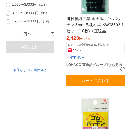
1,000〜3,000円
（135）
3,000〜16,000円
（93）
川村製紐工業 金天馬 ゴムパッ
16,000〜28,000円
（14）
チン 8mm 5組入 黒 KW08502 1
セット(10枚)（直送品）
円〜
円
2,420
円
（税込）
ログイン&全額PayPay支払いで
絞り込む
5
%
KINTENMA
LOHACO 直送品グループ1
から発送
条件をすべて解除する
カートに入れる