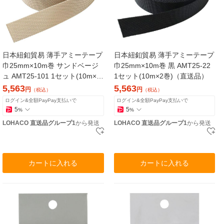
日本紐釦貿易 薄手アミーテープ
日本紐釦貿易 薄手アミーテープ
巾25mm×10m巻 サンドベージ
巾25mm×10m巻 黒 AMT25-22
ュ AMT25-101 1セット(10m×2
1セット(10m×2巻)（直送品）
巻)（直送品）
5,563
5,563
円
円
（税込）
（税込）
ログイン&全額PayPay支払いで
ログイン&全額PayPay支払いで
5
5
%
%
LOHACO 直送品グループ1
から発送
LOHACO 直送品グループ1
から発送
カートに入れる
カートに入れる