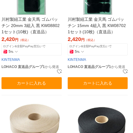
川村製紐工業 金天馬 ゴムパッ
川村製紐工業 金天馬 ゴムパッ
チン 20mm 3組入 黒 KW08802
チン 15mm 4組入 黒 KW08702
1セット(10枚)（直送品）
1セット(10枚)（直送品）
2,420
2,420
円
円
（税込）
（税込）
ログイン&全額PayPay支払いで
ログイン&全額PayPay支払いで
5
5
%
%
KINTENMA
KINTENMA
LOHACO 直送品グループ1
から発送
LOHACO 直送品グループ1
から発送
カートに入れる
カートに入れる