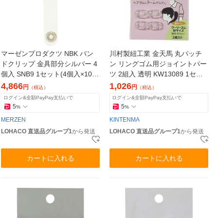
マーゼンプロダクツ NBK バン
川村製紐工業 金天馬 丸パッチ
ドクリップ 金具部分シルバー 4
ン リングゴム用ジョイントパー
個入 SNB9 1セット(4個入×10パ
ツ 2組入 透明 KW13089 1セッ
ック)（直送品）
ト(5枚)（直送品）
4,866
1,026
円
円
（税込）
（税込）
ログイン&全額PayPay支払いで
ログイン&全額PayPay支払いで
5
5
%
%
MERZEN
KINTENMA
LOHACO 直送品グループ1
から発送
LOHACO 直送品グループ1
から発送
カートに入れる
カートに入れる