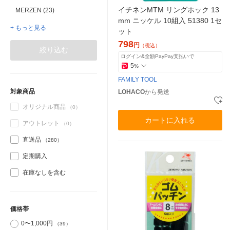
イチネンMTM リングホック 13
MERZEN (23)
mm ニッケル 10組入 51380 1セ
+ もっと見る
ット
798
円
（税込）
絞り込む
ログイン&全額PayPay支払いで
5
%
FAMILY TOOL
対象商品
LOHACO
から発送
オリジナル商品
（0）
カートに入れる
アウトレット
（0）
直送品
（280）
定期購入
在庫なしを含む
価格帯
0〜1,000円
（39）