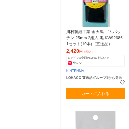
川村製紐工業 金天馬 ゴムパッ
チン 25mm 2組入 黒 KW92686
1セット(10本)（直送品）
2,420
円
（税込）
ログイン&全額PayPay支払いで
5
%
KINTENMA
LOHACO 直送品グループ1
から発送
カートに入れる