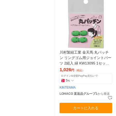
川村製紐工業 金天馬 丸パッチ
ン リングゴム用ジョイントパー
ツ 2組入 緑 KW13095 1セット
(5枚)（直送品）
1,026
円
（税込）
ログイン&全額PayPay支払いで
5
%
KINTENMA
LOHACO 直送品グループ1
から発送
カートに入れる