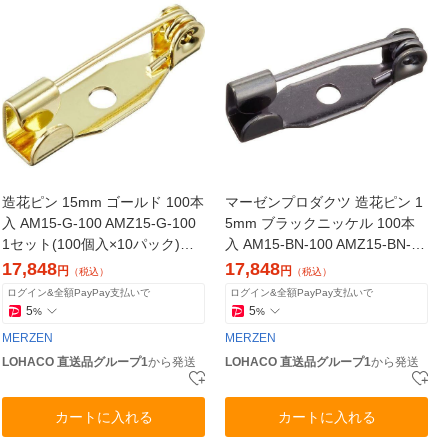
造花ピン 15mm ゴールド 100本
マーゼンプロダクツ 造花ピン 1
入 AM15-G-100 AMZ15-G-100
5mm ブラックニッケル 100本
1セット(100個入×10パック)
入 AM15-BN-100 AMZ15-BN-10
（直送品）
0（直送品）
17,848
17,848
円
円
（税込）
（税込）
ログイン&全額PayPay支払いで
ログイン&全額PayPay支払いで
5
5
%
%
MERZEN
MERZEN
LOHACO 直送品グループ1
から発送
LOHACO 直送品グループ1
から発送
カートに入れる
カートに入れる