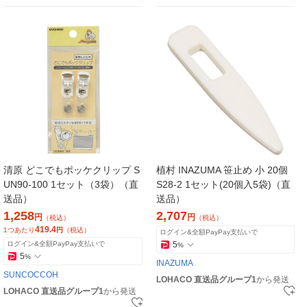
清原 どこでもポッケクリップ S
植村 INAZUMA 笹止め 小 20個
UN90-100 1セット（3袋）（直
S28-2 1セット(20個入5袋)（直
送品）
送品）
1,258
2,707
円
円
（税込）
（税込）
419.4
1つあたり
円
（税込）
ログイン&全額PayPay支払いで
ログイン&全額PayPay支払いで
5
%
5
%
INAZUMA
SUNCOCCOH
LOHACO 直送品グループ1
から発送
LOHACO 直送品グループ1
から発送