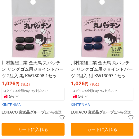
川村製紐工業 金天馬 丸パッチ
川村製紐工業 金天馬 丸パッチ
ン リングゴム用ジョイントパー
ン リングゴム用ジョイントパー
ツ 2組入 黒 KW13098 1セット
ツ 2組入 紺 KW13097 1セット
(5枚)（直送品）
(5枚)（直送品）
1,026
1,026
円
円
（税込）
（税込）
ログイン&全額PayPay支払いで
ログイン&全額PayPay支払いで
5
5
%
%
KINTENMA
KINTENMA
LOHACO 直送品グループ1
から発送
LOHACO 直送品グループ1
から発送
カートに入れる
カートに入れる