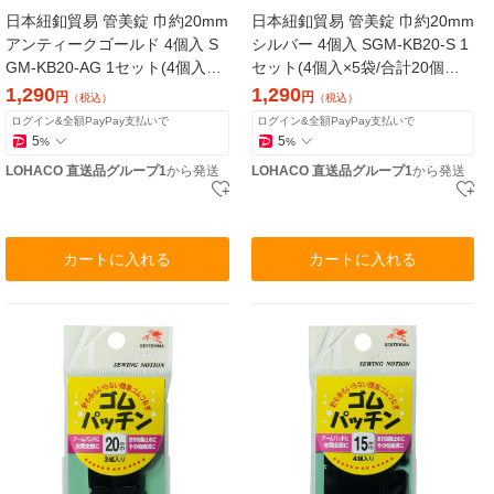
日本紐釦貿易 管美錠 巾約20mm
日本紐釦貿易 管美錠 巾約20mm
アンティークゴールド 4個入 S
シルバー 4個入 SGM-KB20-S 1
GM-KB20-AG 1セット(4個入×5
セット(4個入×5袋/合計20個入)
袋/合計20個入)（直送品）
（直送品）
1,290
1,290
円
円
（税込）
（税込）
ログイン&全額PayPay支払いで
ログイン&全額PayPay支払いで
5
5
%
%
LOHACO 直送品グループ1
から発送
LOHACO 直送品グループ1
から発送
カートに入れる
カートに入れる