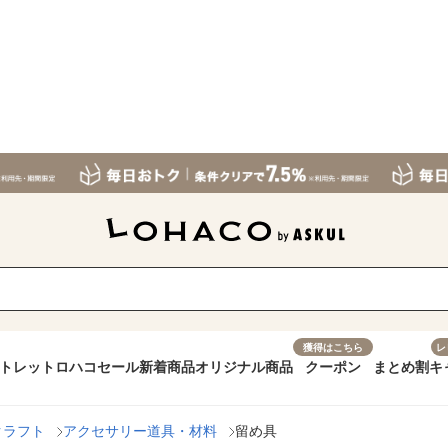
獲得はこちら
レ
トレット
ロハコセール
新着商品
オリジナル商品
クーポン
まとめ割
キ
クラフト
アクセサリー道具・材料
留め具