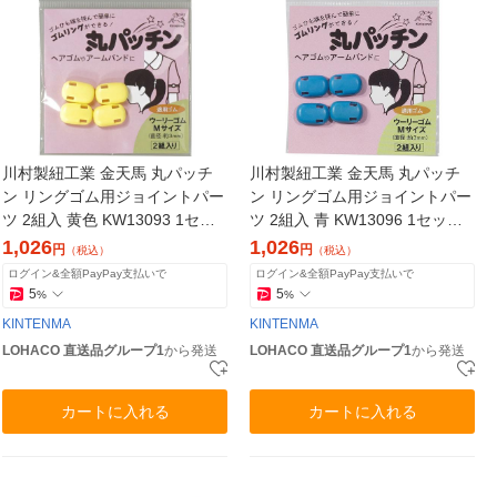
川村製紐工業 金天馬 丸パッチ
川村製紐工業 金天馬 丸パッチ
ン リングゴム用ジョイントパー
ン リングゴム用ジョイントパー
ツ 2組入 黄色 KW13093 1セッ
ツ 2組入 青 KW13096 1セット
ト(5枚)（直送品）
(5枚)（直送品）
1,026
1,026
円
円
（税込）
（税込）
ログイン&全額PayPay支払いで
ログイン&全額PayPay支払いで
5
5
%
%
KINTENMA
KINTENMA
LOHACO 直送品グループ1
から発送
LOHACO 直送品グループ1
から発送
カートに入れる
カートに入れる