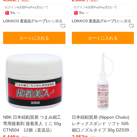
（税込）
（税込）
ログイン&全額PayPay支払いで
ログイン&全額PayPay支払いで
5
5
%
%
LOHACO 直送品グループ1
から発送
LOHACO 直送品グループ1
から発送
カートに入れる
カートに入れる
NBK 日本紐釦貿易 つまみ細工
日本紐釦貿易 (Nippon Chuko)
専用接着剤 接着美人 ミニ 50g
レチックスボンド ソフト 505
CTN504 12個（直送品）
細口ノズルタイプ 30g DZ039N
1セット(5個)（直送品）