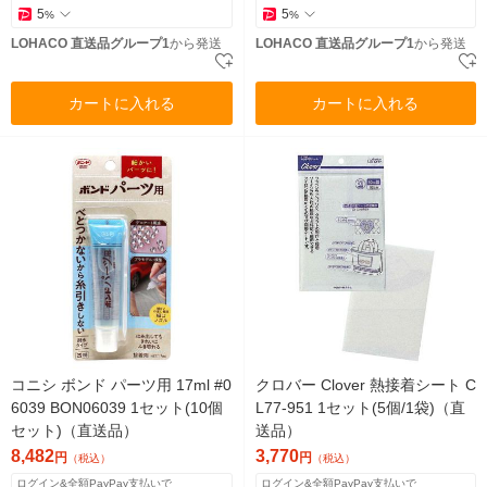
5
5
%
%
LOHACO 直送品グループ1
から発送
LOHACO 直送品グループ1
から発送
カートに入れる
カートに入れる
コニシ ボンド パーツ用 17ml #0
クロバー Clover 熱接着シート C
6039 BON06039 1セット(10個
L77-951 1セット(5個/1袋)（直
セット)（直送品）
送品）
8,482
3,770
円
円
（税込）
（税込）
ログイン&全額PayPay支払いで
ログイン&全額PayPay支払いで