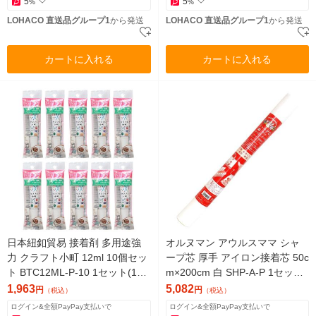
5
5
%
%
LOHACO 直送品グループ1
から発送
LOHACO 直送品グループ1
から発送
カートに入れる
カートに入れる
日本紐釦貿易 接着剤 多用途強
オルヌマン アウルスママ シャ
力 クラフト小町 12ml 10個セッ
ープ芯 厚手 アイロン接着芯 50c
ト BTC12ML-P-10 1セット(10
m×200cm 白 SHP-A-P 1セット
個)（直送品）
(5本入)（直送品）
1,963
5,082
円
円
（税込）
（税込）
ログイン&全額PayPay支払いで
ログイン&全額PayPay支払いで