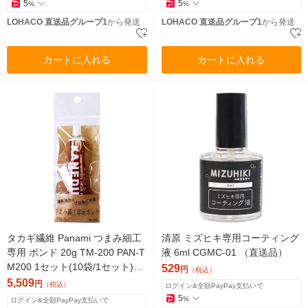
5
5
%
%
LOHACO 直送品グループ1
から発送
LOHACO 直送品グループ1
から発送
カートに入れる
カートに入れる
タカギ繊維 Panami つまみ細工
清原 ミズヒキ専用コーティング
専用 ボンド 20g TM-200 PAN-T
液 6ml CGMC-01 （直送品）
M200 1セット(10袋/1セット)
529
円
（税込）
（直送品）
5,509
円
（税込）
ログイン&全額PayPay支払いで
5
%
ログイン&全額PayPay支払いで