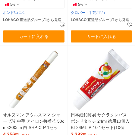
5
5
%
%
ボンド/コニシ
クロバー（手芸用品）
LOHACO 直送品グループ1
から発送
LOHACO 直送品グループ1
から発送
カートに入れる
カートに入れる
オルヌマン アウルスママ シャ
日本紐釦貿易 サクラクレパス
ープ芯 中手 アイロン接着芯 50c
ボンドタッチ 24ml 徳用10個入
m×200cm 白 SHP-C-P 1セット
BT24ML-P-10 1セット(10個入)
(5本入)（直送品）
（直送品）
4,356
2,383
円
円