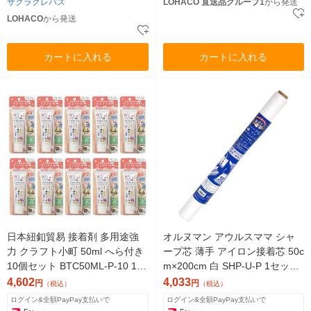
サクラクレパス
LOHACO 直送品グループ1
から発送
LOHACO
から発送
カートに入れる
カートに入れる
日本紐釦貿易 接着剤 多用途強
オルヌマン アウルスママ シャ
力 クラフト小町 50ml へら付き
ープ芯 薄手 アイロン接着芯 50c
10個セット BTC50ML-P-10 1セ
m×200cm 白 SHP-U-P 1セット
ット(10個)（直送品）
(5本入)（直送品）
4,602
4,033
円
円
（税込）
（税込）
ログイン&全額PayPay支払いで
ログイン&全額PayPay支払いで