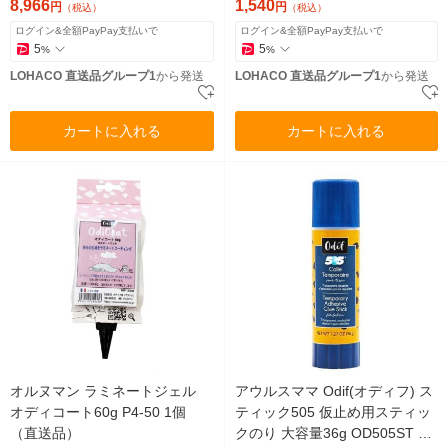
個（直送品）
8,966
1,540
円
円
（税込）
（税込）
ログイン&全額PayPay支払いで
ログイン&全額PayPay支払いで
5
5
%
%
LOHACO 直送品グループ1
から発送
LOHACO 直送品グループ1
から発送
カートに入れる
カートに入れる
オルヌマン ラミネートジェル
アウルスママ Odif(オディフ) ス
オディコート60g P4-50 1個
ティック505 仮止め用スティッ
（直送品）
クのり 大容量36g OD505ST 1