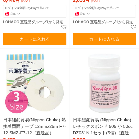
6,446
2,053
円
円
（税込）
（税込）
ログイン&全額PayPay支払いで
ログイン&全額PayPay支払いで
5
5
%
%
LOHACO 直送品グループ1
から発送
LOHACO 直送品グループ1
から発送
カートに入れる
カートに入れる
日本紐釦貿易(Nippon Chuko) 熱
日本紐釦貿易 (Nippon Chuko)
接着両面テープ 12mmx25m F7-
レチックスボンド 505 小 50cc
12 SMZ-F7-12（直送品）
DZ031N 1セット(5個)（直送