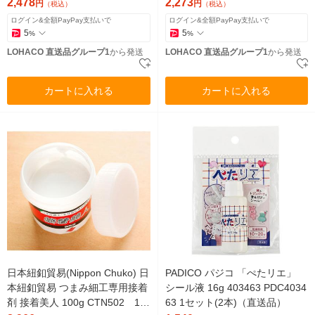
品）
2,478
2,273
円
円
（税込）
（税込）
ログイン&全額PayPay支払いで
ログイン&全額PayPay支払いで
5
5
%
%
LOHACO 直送品グループ1
から発送
LOHACO 直送品グループ1
から発送
カートに入れる
カートに入れる
日本紐釦貿易(Nippon Chuko) 日
PADICO パジコ 「ぺたリエ」
本紐釦貿易 つまみ細工専用接着
シール液 16g 403463 PDC4034
剤 接着美人 100g CTN502 12
63 1セット(2本)（直送品）