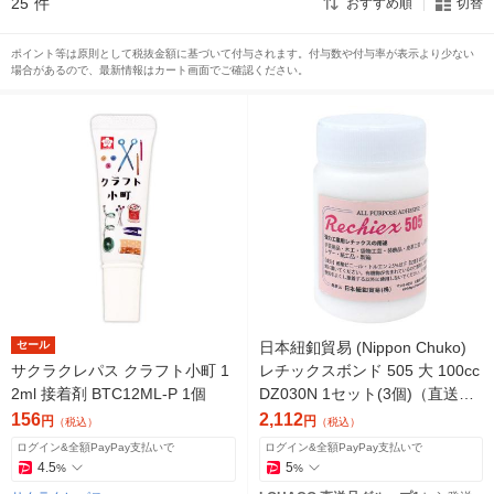
25
件
おすすめ順
切替
ポイント等は原則として税抜金額に基づいて付与されます。付与数や付与率が表示より少ない
場合があるので、最新情報はカート画面でご確認ください。
セール
日本紐釦貿易 (Nippon Chuko)
サクラクレパス クラフト小町 1
レチックスボンド 505 大 100cc
2ml 接着剤 BTC12ML-P 1個
DZ030N 1セット(3個)（直送
品）
156
2,112
円
円
（税込）
（税込）
ログイン&全額PayPay支払いで
ログイン&全額PayPay支払いで
4.5
5
%
%