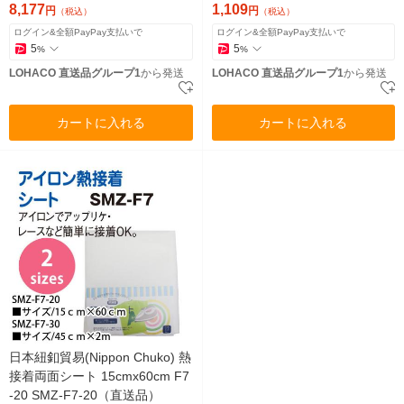
送品）
8,177
1,109
円
円
（税込）
（税込）
ログイン&全額PayPay支払いで
ログイン&全額PayPay支払いで
5
5
%
%
LOHACO 直送品グループ1
から発送
LOHACO 直送品グループ1
から発送
カートに入れる
カートに入れる
日本紐釦貿易(Nippon Chuko) 熱
接着両面シート 15cmx60cm F7
-20 SMZ-F7-20（直送品）