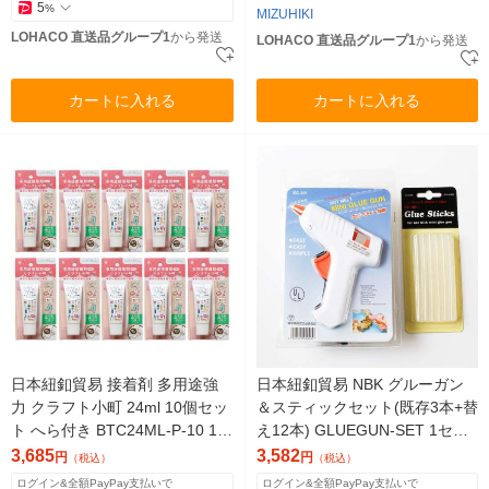
5
%
MIZUHIKI
LOHACO 直送品グループ1
から発送
LOHACO 直送品グループ1
から発送
カートに入れる
カートに入れる
日本紐釦貿易 接着剤 多用途強
日本紐釦貿易 NBK グルーガン
力 クラフト小町 24ml 10個セッ
＆スティックセット(既存3本+替
ト へら付き BTC24ML-P-10 1セ
え12本) GLUEGUN-SET 1セッ
ット(10個)（直送品）
ト(2セット/1セット)（直送品）
3,685
3,582
円
円
（税込）
（税込）
ログイン&全額PayPay支払いで
ログイン&全額PayPay支払いで