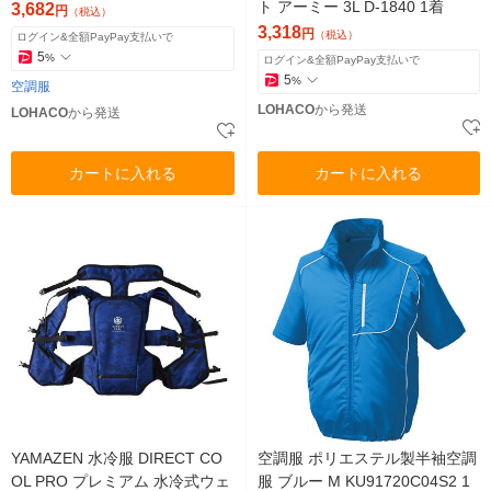
ト アーミー 3L D-1840 1着
3,682
円
（税込）
3,318
円
（税込）
ログイン&全額PayPay支払いで
5
%
ログイン&全額PayPay支払いで
5
%
空調服
LOHACO
から発送
LOHACO
から発送
カートに入れる
カートに入れる
YAMAZEN 水冷服 DIRECT CO
空調服 ポリエステル製半袖空調
OL PRO プレミアム 水冷式ウェ
服 ブルー M KU91720C04S2 1