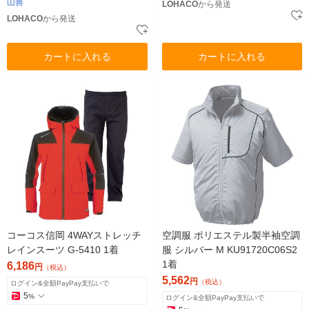
山善
LOHACO
から発送
LOHACO
から発送
カートに入れる
カートに入れる
コーコス信岡 4WAYストレッチ
空調服 ポリエステル製半袖空調
レインスーツ G-5410 1着
服 シルバー M KU91720C06S2
1着
6,186
円
（税込）
5,562
円
（税込）
ログイン&全額PayPay支払いで
5
%
ログイン&全額PayPay支払いで