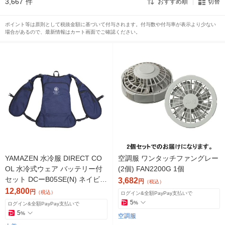
3,667
件
おすすめ順
切替
ポイント等は原則として税抜金額に基づいて付与されます。付与数や付与率が表示より少ない
場合があるので、最新情報はカート画面でご確認ください。
YAMAZEN 水冷服 DIRECT CO
空調服 ワンタッチファングレー
OL 水冷式ウェア バッテリー付
(2個) FAN2200G 1個
セット DCーB05SE(N) ネイビー
3,682
円
（税込）
1着
12,800
円
（税込）
ログイン&全額PayPay支払いで
5
%
ログイン&全額PayPay支払いで
5
%
空調服