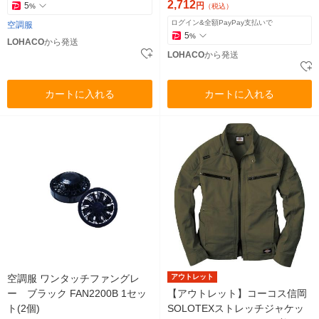
2,712
5
円
%
（税込）
ログイン&全額PayPay支払いで
空調服
5
%
LOHACO
から発送
LOHACO
から発送
カートに入れる
カートに入れる
空調服 ワンタッチファングレ
アウトレット
ー ブラック FAN2200B 1セッ
【アウトレット】コーコス信岡
ト(2個)
SOLOTEXストレッチジャケッ