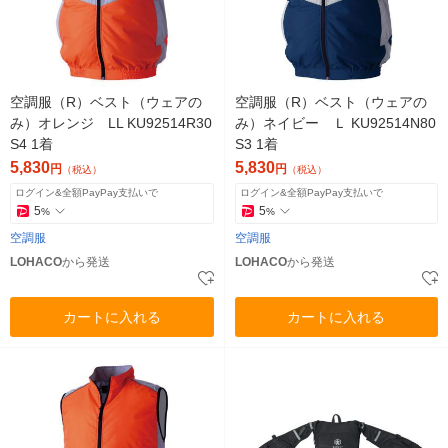
空調服（R）ベスト（ウェアの
空調服（R）ベスト（ウェアの
み）オレンジ LL KU92514R30
み）ネイビー Ｌ KU92514N80
S4 1着
S3 1着
5,830
5,830
円
円
（税込）
（税込）
ログイン&全額PayPay支払いで
ログイン&全額PayPay支払いで
5
5
%
%
空調服
空調服
LOHACO
から発送
LOHACO
から発送
カートに入れる
カートに入れる