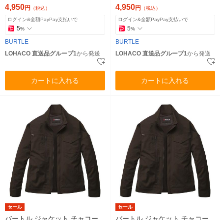
4,950
4,950
円
円
（税込）
（税込）
ログイン&全額PayPay支払いで
ログイン&全額PayPay支払いで
5
5
%
%
BURTLE
BURTLE
LOHACO 直送品グループ1
から発送
LOHACO 直送品グループ1
から発送
カートに入れる
カートに入れる
セール
セール
バートル ジャケット チャコー
バートル ジャケット チャコー