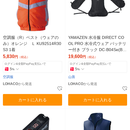
空調服（R）ベスト（ウェアの
YAMAZEN 水冷服 DIRECT CO
み）オレンジ Ｌ KU92514R30
OL PRO 水冷式ウェア バッテリ
S3 1着
ー付き ブラック DC-B04Se(B)
1着
5,830
19,600
円
円
（税込）
（税込）
ログイン&全額PayPay支払いで
ログイン&全額PayPay支払いで
5
5
%
%
空調服
山善
LOHACO
から発送
LOHACO
から発送
カートに入れる
カートに入れる