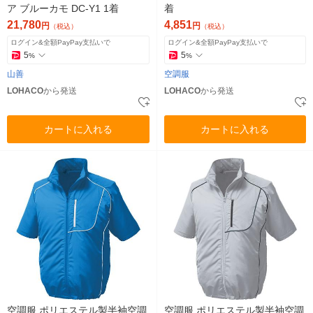
ア ブルーカモ DC-Y1 1着
着
21,780
4,851
円
円
（税込）
（税込）
ログイン&全額PayPay支払いで
ログイン&全額PayPay支払いで
5
5
%
%
山善
空調服
LOHACO
から発送
LOHACO
から発送
カートに入れる
カートに入れる
空調服 ポリエステル製半袖空調
空調服 ポリエステル製半袖空調