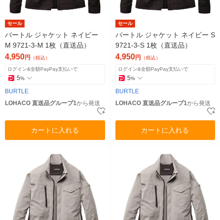
セール
セール
バートル ジャケット ネイビー
バートル ジャケット ネイビー S
M 9721-3-M 1枚（直送品）
9721-3-S 1枚（直送品）
4,950
4,950
円
円
（税込）
（税込）
ログイン&全額PayPay支払いで
ログイン&全額PayPay支払いで
5
5
%
%
BURTLE
BURTLE
LOHACO 直送品グループ1
から発送
LOHACO 直送品グループ1
から発送
カートに入れる
カートに入れる