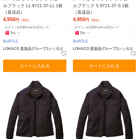
ルブラック LL 9721-37-LL 1枚
ルブラック S 9721-37-S 1枚
（直送品）
（直送品）
4,950
4,950
円
円
（税込）
（税込）
ログイン&全額PayPay支払いで
ログイン&全額PayPay支払いで
5
5
%
%
BURTLE
BURTLE
LOHACO 直送品グループ1
から発送
LOHACO 直送品グループ1
から発送
カートに入れる
カートに入れる