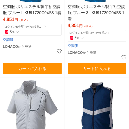
空調服 ポリエステル製半袖空調
空調服 ポリエステル製半袖空調
服 ブルー L KU91720C04S3 1着
服 ブルー 3L KU91720C04S5 1
着
4,851
円
（税込）
4,851
円
（税込）
ログイン&全額PayPay支払いで
5
%
ログイン&全額PayPay支払いで
5
%
空調服
空調服
LOHACO
から発送
LOHACO
から発送
カートに入れる
カートに入れる