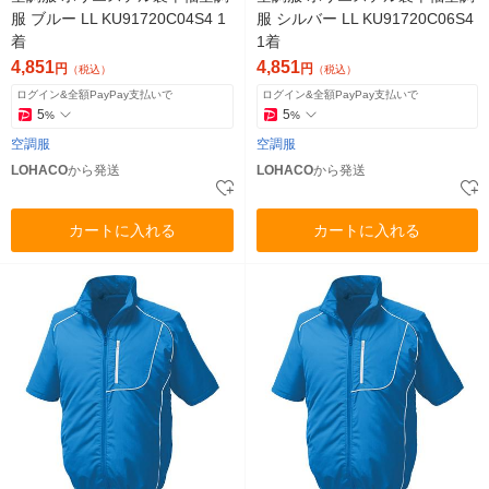
服 ブルー LL KU91720C04S4 1
服 シルバー LL KU91720C06S4
着
1着
4,851
4,851
円
円
（税込）
（税込）
ログイン&全額PayPay支払いで
ログイン&全額PayPay支払いで
5
5
%
%
空調服
空調服
LOHACO
から発送
LOHACO
から発送
カートに入れる
カートに入れる