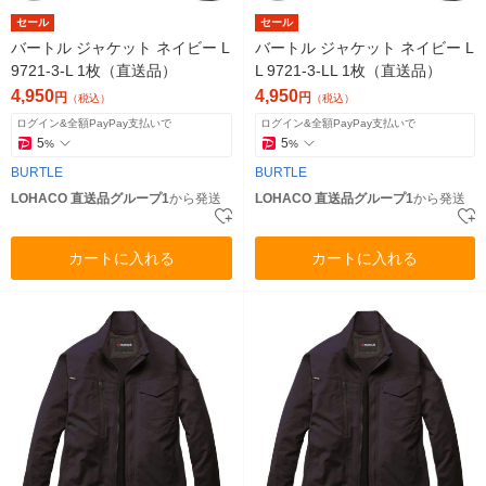
セール
セール
バートル ジャケット ネイビー L
バートル ジャケット ネイビー L
9721-3-L 1枚（直送品）
L 9721-3-LL 1枚（直送品）
4,950
4,950
円
円
（税込）
（税込）
ログイン&全額PayPay支払いで
ログイン&全額PayPay支払いで
5
5
%
%
BURTLE
BURTLE
LOHACO 直送品グループ1
から発送
LOHACO 直送品グループ1
から発送
カートに入れる
カートに入れる