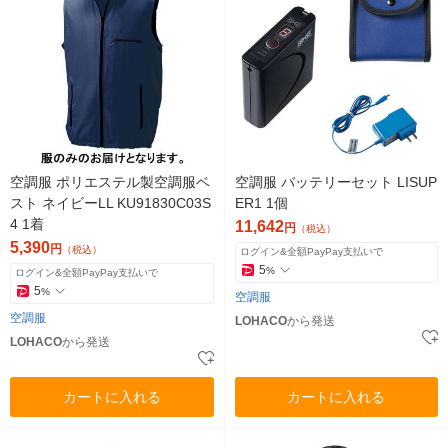
空調服 ポリエステル製空調服ベ
空調服 バッテリーセット LISUP
スト ネイビーLL KU91830C03S
ER1 1個
4 1着
11,642
円
（税込）
5,390
円
（税込）
ログイン&全額PayPay支払いで
5
%
ログイン&全額PayPay支払いで
5
%
空調服
空調服
LOHACO
から発送
LOHACO
から発送
カートに入れる
カートに入れる