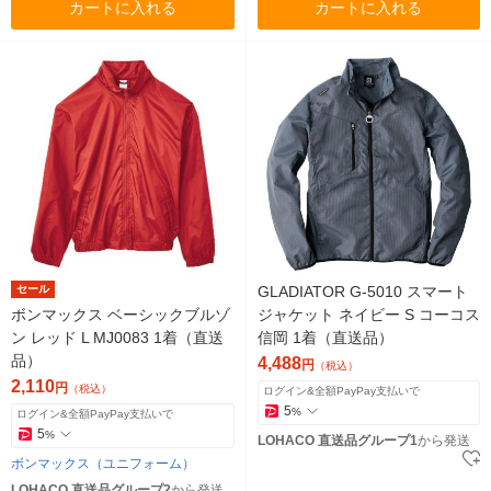
カートに入れる
カートに入れる
セール
GLADIATOR G-5010 スマート
ボンマックス ベーシックブルゾ
ジャケット ネイビー S コーコス
ン レッド L MJ0083 1着（直送
信岡 1着（直送品）
品）
4,488
円
（税込）
2,110
円
（税込）
ログイン&全額PayPay支払いで
5
%
ログイン&全額PayPay支払いで
5
%
LOHACO 直送品グループ1
から発送
ボンマックス（ユニフォーム）
LOHACO 直送品グループ2
から発送