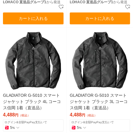
LOHACO 直送品グループ1
から発送
LOHACO 直送品グループ1
から発送
カートに入れる
カートに入れる
GLADIATOR G-5010 スマート
GLADIATOR G-5010 スマート
ジャケット ブラック 4L コーコ
ジャケット ブラック 3L コーコ
ス信岡 1着（直送品）
ス信岡 1着（直送品）
4,488
4,488
円
円
（税込）
（税込）
ログイン&全額PayPay支払いで
ログイン&全額PayPay支払いで
5
5
%
%