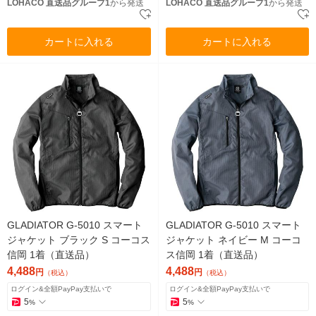
LOHACO 直送品グループ1
から発送
LOHACO 直送品グループ1
から発送
カートに入れる
カートに入れる
GLADIATOR G-5010 スマート
GLADIATOR G-5010 スマート
ジャケット ブラック S コーコス
ジャケット ネイビー M コーコ
信岡 1着（直送品）
ス信岡 1着（直送品）
4,488
4,488
円
円
（税込）
（税込）
ログイン&全額PayPay支払いで
ログイン&全額PayPay支払いで
5
5
%
%