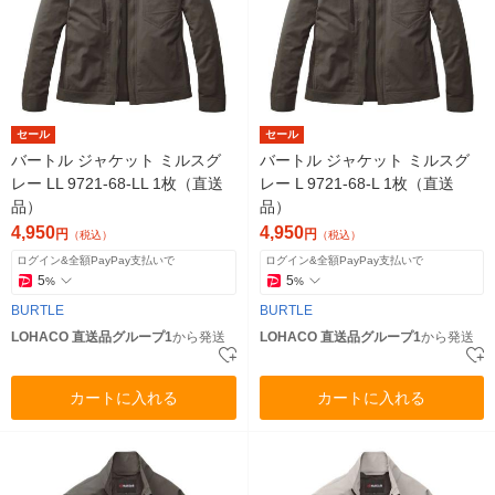
セール
セール
バートル ジャケット ミルスグ
バートル ジャケット ミルスグ
レー LL 9721-68-LL 1枚（直送
レー L 9721-68-L 1枚（直送
品）
品）
4,950
4,950
円
円
（税込）
（税込）
ログイン&全額PayPay支払いで
ログイン&全額PayPay支払いで
5
5
%
%
BURTLE
BURTLE
LOHACO 直送品グループ1
から発送
LOHACO 直送品グループ1
から発送
カートに入れる
カートに入れる