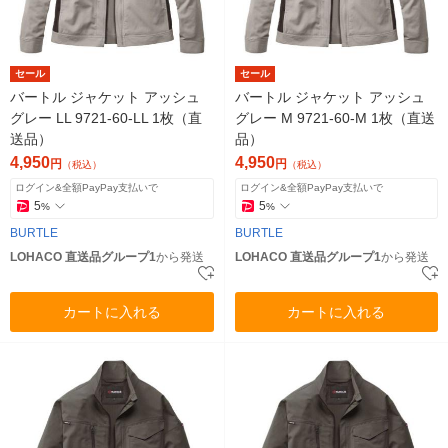
セール
セール
バートル ジャケット アッシュ
バートル ジャケット アッシュ
グレー LL 9721-60-LL 1枚（直
グレー M 9721-60-M 1枚（直送
送品）
品）
4,950
4,950
円
円
（税込）
（税込）
ログイン&全額PayPay支払いで
ログイン&全額PayPay支払いで
5
5
%
%
BURTLE
BURTLE
LOHACO 直送品グループ1
から発送
LOHACO 直送品グループ1
から発送
カートに入れる
カートに入れる