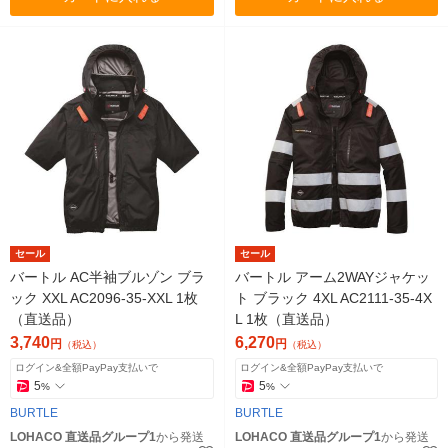
セール
セール
バートル AC半袖ブルゾン ブラ
バートル アーム2WAYジャケッ
ック XXL AC2096-35-XXL 1枚
ト ブラック 4XL AC2111-35-4X
（直送品）
L 1枚（直送品）
3,740
6,270
円
円
（税込）
（税込）
ログイン&全額PayPay支払いで
ログイン&全額PayPay支払いで
5
5
%
%
BURTLE
BURTLE
LOHACO 直送品グループ1
から発送
LOHACO 直送品グループ1
から発送