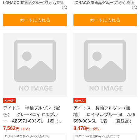
LOHACO 直送品グループ1
から発送
LOHACO 直送品グループ1
から発送
カートに入れる
カートに入れる
セール
セール
アイトス 半袖ブルゾン（配
アイトス 長袖ブルゾン（無
色） グレー×ロイヤルブル
地） ロイヤルブルー 6L AZ6
ー AZ5571-003-5L 1着（直
590-006-6L 1着 （直送品）
送品）
7,562
8,478
円
円
（税込）
（税込）
ログイン&全額PayPay支払いで
ログイン&全額PayPay支払いで