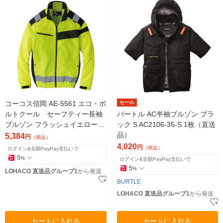
コーコス信岡 AE-5561 エコ・ボ
セール
ルトクール セーフティー長袖
バートル AC半袖ブルゾン ブラ
ブルゾン フラッシュイエロー X
ック S AC2106-35-S 1枚（直送
L 1着（直送品）
品）
5,384
円
（税込）
4,020
円
（税込）
ログイン&全額PayPay支払いで
5
%
ログイン&全額PayPay支払いで
5
%
LOHACO 直送品グループ1
から発送
BURTLE
LOHACO 直送品グループ1
から発送
カートに入れる
カートに入れる