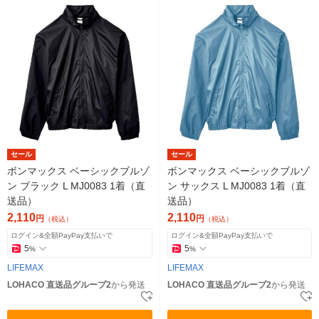
セール
セール
ボンマックス ベーシックブルゾ
ボンマックス ベーシックブルゾ
ン ブラック L MJ0083 1着（直
ン サックス L MJ0083 1着（直
送品）
送品）
2,110
2,110
円
円
（税込）
（税込）
ログイン&全額PayPay支払いで
ログイン&全額PayPay支払いで
5
5
%
%
LIFEMAX
LIFEMAX
LOHACO 直送品グループ2
から発送
LOHACO 直送品グループ2
から発送