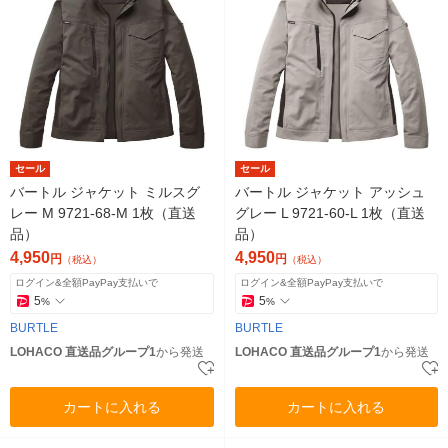
セール
セール
バートル ジャケット ミルスグ
バートル ジャケット アッシュ
レー M 9721-68-M 1枚（直送
グレー L 9721-60-L 1枚（直送
品）
品）
4,950
4,950
円
円
（税込）
（税込）
ログイン&全額PayPay支払いで
ログイン&全額PayPay支払いで
5
5
%
%
BURTLE
BURTLE
LOHACO 直送品グループ1
から発送
LOHACO 直送品グループ1
から発送
カートに入れる
カートに入れる