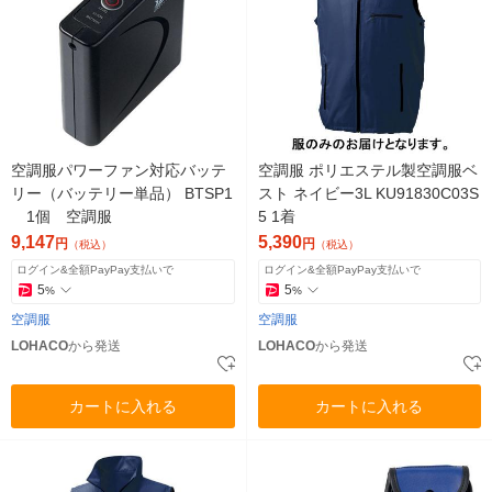
空調服パワーファン対応バッテ
空調服 ポリエステル製空調服ベ
リー（バッテリー単品） BTSP1
スト ネイビー3L KU91830C03S
1個 空調服
5 1着
9,147
5,390
円
円
（税込）
（税込）
ログイン&全額PayPay支払いで
ログイン&全額PayPay支払いで
5
5
%
%
空調服
空調服
LOHACO
から発送
LOHACO
から発送
カートに入れる
カートに入れる