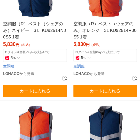
空調服（R）ベスト（ウェアの
空調服（R）ベスト（ウェアの
み）ネイビー 3Ｌ KU92514N8
み）オレンジ 3L KU92514R30
0S5 1着
S5 1着
5,830
5,830
円
円
（税込）
（税込）
ログイン&全額PayPay支払いで
ログイン&全額PayPay支払いで
5
5
%
%
空調服
空調服
LOHACO
から発送
LOHACO
から発送
カートに入れる
カートに入れる