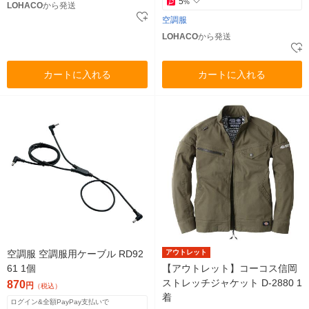
5
%
LOHACO
から発送
空調服
LOHACO
から発送
カートに入れる
カートに入れる
空調服 空調服用ケーブル RD92
アウトレット
61 1個
【アウトレット】コーコス信岡
ストレッチジャケット D-2880 1
870
円
（税込）
着
ログイン&全額PayPay支払いで