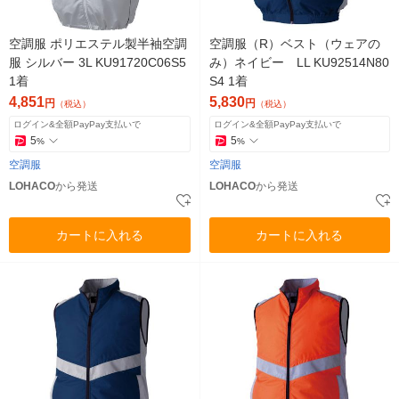
空調服 ポリエステル製半袖空調
空調服（R）ベスト（ウェアの
服 シルバー 3L KU91720C06S5
み）ネイビー LL KU92514N80
1着
S4 1着
4,851
5,830
円
円
（税込）
（税込）
ログイン&全額PayPay支払いで
ログイン&全額PayPay支払いで
5
5
%
%
空調服
空調服
LOHACO
から発送
LOHACO
から発送
カートに入れる
カートに入れる