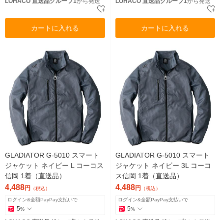
LOHACO 直送品グループ1
から発送
LOHACO 直送品グループ1
から発送
カートに入れる
カートに入れる
GLADIATOR G-5010 スマート
GLADIATOR G-5010 スマート
ジャケット ネイビー L コーコス
ジャケット ネイビー 3L コーコ
信岡 1着（直送品）
ス信岡 1着（直送品）
4,488
4,488
円
円
（税込）
（税込）
ログイン&全額PayPay支払いで
ログイン&全額PayPay支払いで
5
5
%
%