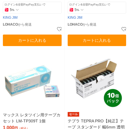
ログイン&全額PayPay支払いで
ログイン&全額PayPay支払いで
5
5
%
%
KING JIM
KING JIM
LOHACO
から発送
LOHACO
から発送
カートに入れる
カートに入れる
マックス レタツイン用テープカ
セール
セット LM-TP309T 1個
テプラ TEPRA PRO【純正】テ
ープ スタンダード 幅6mm 透明
1,000
円
（税込）