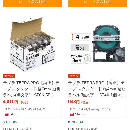
カートに入れる
カートに入れる
セール
セール
テプラ TEPRA PRO【純正】テ
テプラ TEPRA PRO【純正】テ
ープ スタンダード 幅6mm 透明
ープ スタンダード 幅4mm 透明
ラベル(黒文字） ST6K-5P 1セ
ラベル(黒文字） ST4K 1個 キン
ット（5個入） キングジム
グジム
4,610
948
円
円
（税込）
（税込）
ログイン&全額PayPay支払いで
ログイン&全額PayPay支払いで
5
5
%
%
KING JIM
KING JIM
LOHACO
から発送
LOHACO
から発送