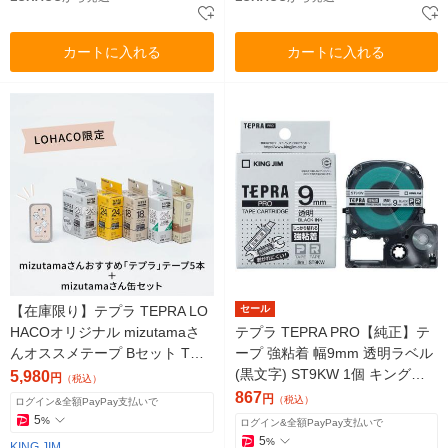
カートに入れる
カートに入れる
【在庫限り】テプラ TEPRA LO
セール
HACOオリジナル mizutamaさ
テプラ TEPRA PRO【純正】テ
んオススメテープ Bセット THT
ープ 強粘着 幅9mm 透明ラベル
APE-MB キングジム
(黒文字) ST9KW 1個 キングジ
5,980
円
（税込）
ム
867
円
（税込）
ログイン&全額PayPay支払いで
5
%
ログイン&全額PayPay支払いで
5
%
KING JIM