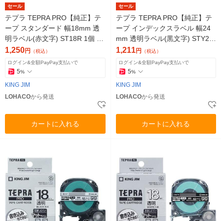
セール
セール
テプラ TEPRA PRO【純正】テ
テプラ TEPRA PRO【純正】テ
ープ スタンダード 幅18mm 透
ープ インデックスラベル 幅24
明ラベル(赤文字) ST18R 1個 キ
mm 透明ラベル(黒文字) STY24
ングジム
KM 1個 キングジム
1,250
1,211
円
円
（税込）
（税込）
ログイン&全額PayPay支払いで
ログイン&全額PayPay支払いで
5
5
%
%
KING JIM
KING JIM
LOHACO
から発送
LOHACO
から発送
カートに入れる
カートに入れる