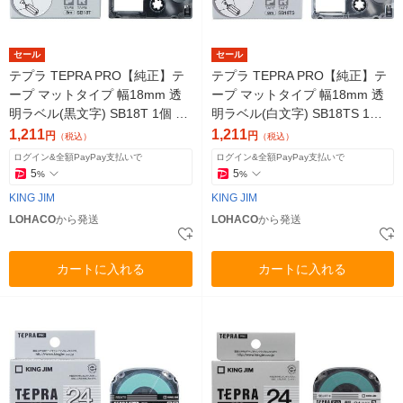
セール
セール
テプラ TEPRA PRO【純正】テ
テプラ TEPRA PRO【純正】テ
ープ マットタイプ 幅18mm 透
ープ マットタイプ 幅18mm 透
明ラベル(黒文字) SB18T 1個 キ
明ラベル(白文字) SB18TS 1個
ングジム
キングジム
1,211
1,211
円
円
（税込）
（税込）
ログイン&全額PayPay支払いで
ログイン&全額PayPay支払いで
5
5
%
%
KING JIM
KING JIM
LOHACO
から発送
LOHACO
から発送
カートに入れる
カートに入れる