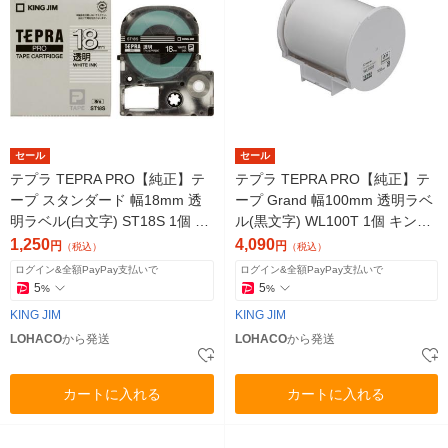
セール
セール
テプラ TEPRA PRO【純正】テ
テプラ TEPRA PRO【純正】テ
ープ スタンダード 幅18mm 透
ープ Grand 幅100mm 透明ラベ
明ラベル(白文字) ST18S 1個 キ
ル(黒文字) WL100T 1個 キング
ングジム
ジム
1,250
4,090
円
円
（税込）
（税込）
ログイン&全額PayPay支払いで
ログイン&全額PayPay支払いで
5
5
%
%
KING JIM
KING JIM
LOHACO
から発送
LOHACO
から発送
カートに入れる
カートに入れる