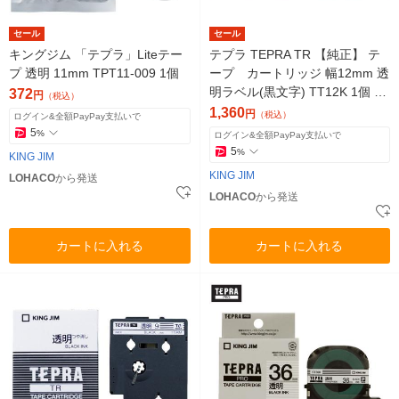
セール
セール
キングジム 「テプラ」Liteテー
テプラ TEPRA TR 【純正】 テ
プ 透明 11mm TPT11-009 1個
ープ カートリッジ 幅12mm 透
明ラベル(黒文字) TT12K 1個 キ
372
円
（税込）
ングジム
1,360
円
（税込）
ログイン&全額PayPay支払いで
5
%
ログイン&全額PayPay支払いで
5
%
KING JIM
KING JIM
LOHACO
から発送
LOHACO
から発送
カートに入れる
カートに入れる