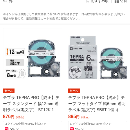
52
件
おすすめ順
切替
ポイント等は原則として税抜金額に基づいて付与されます。付与数や付与率が表示より少ない
場合があるので、最新情報はカート画面でご確認ください。
セール
セール
テプラ TEPRA PRO【純正】テ
テプラ TEPRA PRO【純正】テ
ープ スタンダード 幅12mm 透
ープ マットタイプ 幅6mm 透明
明ラベル(黒文字） ST12K 1個
ラベル(黒文字) SB6T 1個 キン
キングジム
グジム
876
895
円
円
（税込）
（税込）
ログイン&全額PayPay支払いで
ログイン&全額PayPay支払いで
5
5
%
%