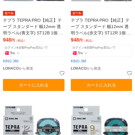
セール
セール
テプラ TEPRA PRO【純正】テ
テプラ TEPRA PRO【純正】テ
ープ スタンダード 幅12mm 透
ープ スタンダード 幅12mm 透
明ラベル(青文字) ST12B 1個 キ
明ラベル(赤文字) ST12R 1個 キ
ングジム
ングジム
948
948
円
円
（税込）
（税込）
ログイン&全額PayPay支払いで
ログイン&全額PayPay支払いで
5
5
%
%
KING JIM
KING JIM
LOHACO
から発送
LOHACO
から発送
カートに入れる
カートに入れる