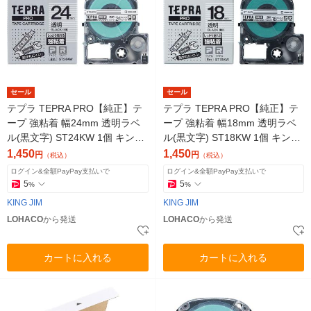
セール
セール
テプラ TEPRA PRO【純正】テ
テプラ TEPRA PRO【純正】テ
ープ 強粘着 幅24mm 透明ラベ
ープ 強粘着 幅18mm 透明ラベ
ル(黒文字) ST24KW 1個 キング
ル(黒文字) ST18KW 1個 キング
ジム
ジム
1,450
1,450
円
円
（税込）
（税込）
ログイン&全額PayPay支払いで
ログイン&全額PayPay支払いで
5
5
%
%
KING JIM
KING JIM
LOHACO
から発送
LOHACO
から発送
カートに入れる
カートに入れる