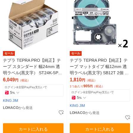
セール
セール
テプラ TEPRA PRO【純正】テ
テプラ TEPRA PRO【純正】テ
ープ スタンダード 幅24mm 透
ープ マットタイプ 幅12mm 透
明ラベル(黒文字） ST24K-5P 1
明ラベル(黒文字) SB12T 2個 キ
セット（5個入） キングジム
ングジム
6,049
1,810
円
円
（税込）
（税込）
905
1つあたり
円
（税込）
ログイン&全額PayPay支払いで
5
ログイン&全額PayPay支払いで
%
5
%
KING JIM
KING JIM
LOHACO
から発送
LOHACO
から発送
カートに入れる
カートに入れる