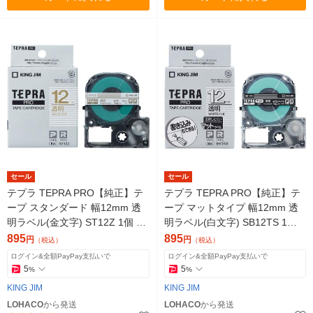
セール
セール
テプラ TEPRA PRO【純正】テ
テプラ TEPRA PRO【純正】テ
ープ スタンダード 幅12mm 透
ープ マットタイプ 幅12mm 透
明ラベル(金文字) ST12Z 1個 キ
明ラベル(白文字) SB12TS 1個
ングジム
キングジム
895
895
円
円
（税込）
（税込）
ログイン&全額PayPay支払いで
ログイン&全額PayPay支払いで
5
5
%
%
KING JIM
KING JIM
LOHACO
から発送
LOHACO
から発送