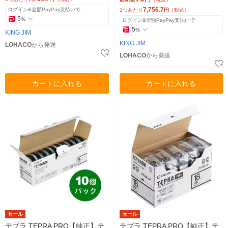
7,756.7
ログイン&全額PayPay支払いで
1つあたり
円
（税込）
5
%
ログイン&全額PayPay支払いで
5
%
KING JIM
KING JIM
LOHACO
から発送
LOHACO
から発送
カートに入れる
カートに入れる
セール
セール
テプラ TEPRA PRO【純正】テ
テプラ TEPRA PRO【純正】テ