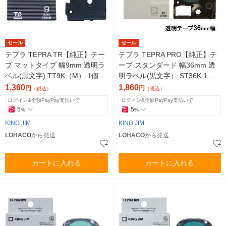
セール
セール
テプラ TEPRA TR【純正】テー
テプラ TEPRA PRO【純正】テ
プ マットタイプ 幅9mm 透明ラ
ープ スタンダード 幅36mm 透
ベル(黒文字) TT9K（M） 1個 キ
明ラベル(黒文字） ST36K 1個
ングジム
キングジム
1,360
1,860
円
円
（税込）
（税込）
ログイン&全額PayPay支払いで
ログイン&全額PayPay支払いで
5
5
%
%
KING JIM
KING JIM
LOHACO
から発送
LOHACO
から発送
カートに入れる
カートに入れる