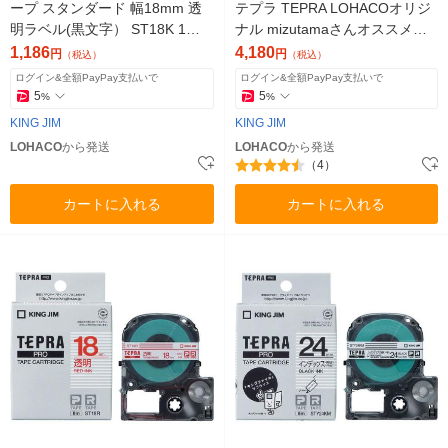
ープ スタンダード 幅18mm 透
テプラ TEPRA LOHACOオリジ
明ラベル(黒文字） ST18K 1個
ナル mizutamaさんオススメテ
キングジム
ープ Cセット THTAPE-MC キン
1,186
4,180
円
円
（税込）
（税込）
グジム
ログイン&全額PayPay支払いで
ログイン&全額PayPay支払いで
5
5
%
%
KING JIM
KING JIM
LOHACO
から発送
LOHACO
から発送
（4）
カートに入れる
カートに入れる