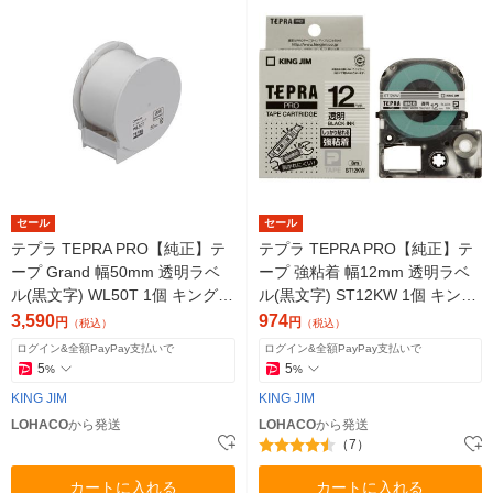
セール
セール
テプラ TEPRA PRO【純正】テ
テプラ TEPRA PRO【純正】テ
ープ Grand 幅50mm 透明ラベ
ープ 強粘着 幅12mm 透明ラベ
ル(黒文字) WL50T 1個 キングジ
ル(黒文字) ST12KW 1個 キング
ム
ジム
3,590
974
円
円
（税込）
（税込）
ログイン&全額PayPay支払いで
ログイン&全額PayPay支払いで
5
5
%
%
KING JIM
KING JIM
LOHACO
から発送
LOHACO
から発送
（7）
カートに入れる
カートに入れる