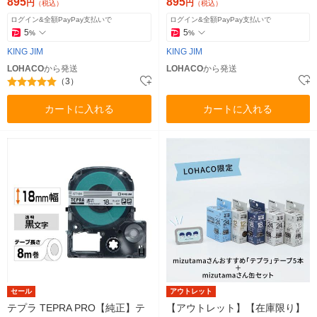
ングジム
グジム
895
895
円
円
（税込）
（税込）
ログイン&全額PayPay支払いで
ログイン&全額PayPay支払いで
5
5
%
%
KING JIM
KING JIM
LOHACO
から発送
LOHACO
から発送
（3）
カートに入れる
カートに入れる
セール
アウトレット
テプラ TEPRA PRO【純正】テ
【アウトレット】【在庫限り】