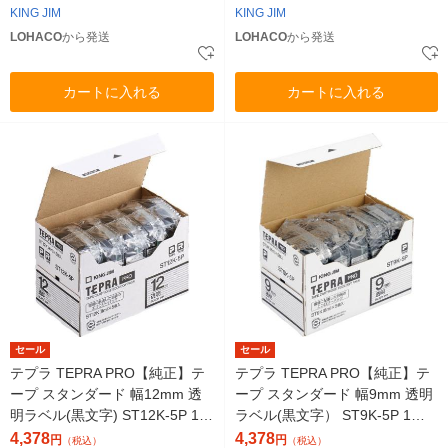
KING JIM
KING JIM
LOHACO
から発送
LOHACO
から発送
カートに入れる
カートに入れる
セール
セール
テプラ TEPRA PRO【純正】テ
テプラ TEPRA PRO【純正】テ
ープ スタンダード 幅12mm 透
ープ スタンダード 幅9mm 透明
明ラベル(黒文字) ST12K-5P 1セ
ラベル(黒文字） ST9K-5P 1セ
ット（5個入） キングジム
ット（5個入） キングジム
4,378
4,378
円
円
（税込）
（税込）