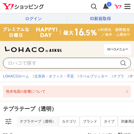
i
ログイン
ID新規取得
ロハコメニュー
テプラテープ（透明）
カテゴリ
ブランド
タイプ
対象商
LOHACOホーム
文房具・オフィス・手芸
ラベルプリンター
テプラ
テ
熊本地震の影響について
テプラテープ（透明）
テプラテープ（透明）
カテゴリ
ブランド
タイプ
対象商