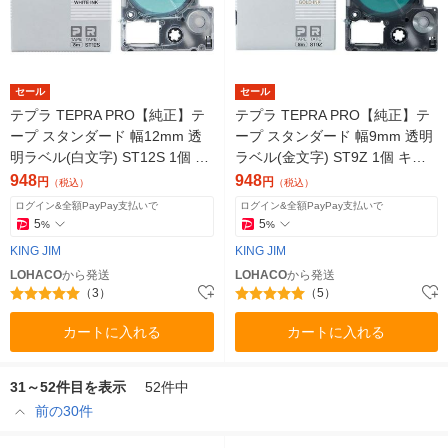
セール
セール
テプラ TEPRA PRO【純正】テ
テプラ TEPRA PRO【純正】テ
ープ スタンダード 幅12mm 透
ープ スタンダード 幅9mm 透明
明ラベル(白文字) ST12S 1個 キ
ラベル(金文字) ST9Z 1個 キン
ングジム
グジム
948
948
円
円
（税込）
（税込）
ログイン&全額PayPay支払いで
ログイン&全額PayPay支払いで
5
5
%
%
KING JIM
KING JIM
LOHACO
から発送
LOHACO
から発送
（3）
（5）
カートに入れる
カートに入れる
31～52件目を表示
52件中
前の30件