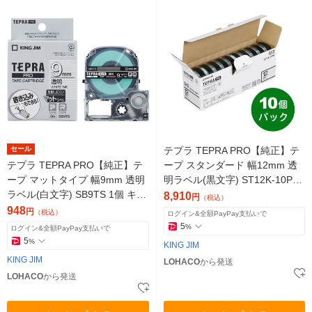
セール
テプラ TEPRA PRO【純正】テ
テプラ TEPRA PRO【純正】テ
ープ スタンダード 幅12mm 透
ープ マットタイプ 幅9mm 透明
明ラベル(黒文字) ST12K-10PN
ラベル(白文字) SB9TS 1個 キン
1セット（10個入）
8,910
円
（税込）
グジム
948
円
（税込）
ログイン&全額PayPay支払いで
5
%
ログイン&全額PayPay支払いで
5
%
KING JIM
KING JIM
LOHACO
から発送
LOHACO
から発送