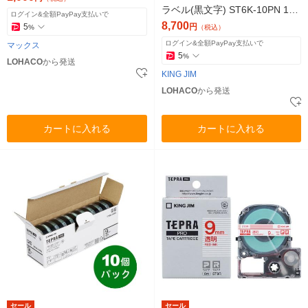
ラベル(黒文字) ST6K-10PN 1セ
ログイン&全額PayPay支払いで
ット（10個入）
8,700
5
円
%
（税込）
ログイン&全額PayPay支払いで
マックス
5
%
LOHACO
から発送
KING JIM
LOHACO
から発送
カートに入れる
カートに入れる
セール
セール