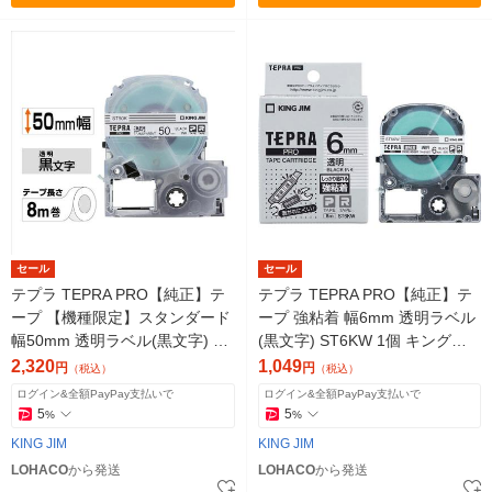
セール
セール
テプラ TEPRA PRO【純正】テ
テプラ TEPRA PRO【純正】テ
ープ 【機種限定】スタンダード
ープ 強粘着 幅6mm 透明ラベル
幅50mm 透明ラベル(黒文字) ST
(黒文字) ST6KW 1個 キングジ
50K 1個 キングジム
ム
2,320
1,049
円
円
（税込）
（税込）
ログイン&全額PayPay支払いで
ログイン&全額PayPay支払いで
5
5
%
%
KING JIM
KING JIM
LOHACO
から発送
LOHACO
から発送