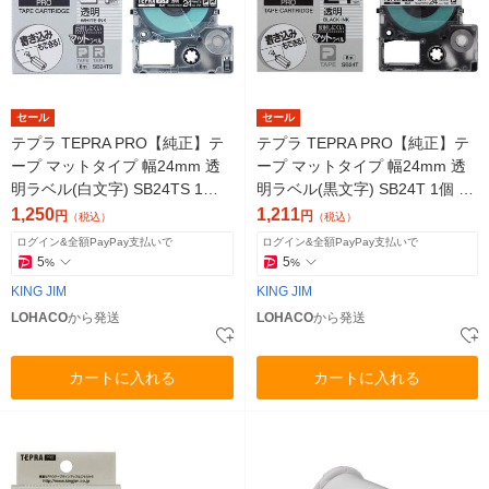
セール
セール
テプラ TEPRA PRO【純正】テ
テプラ TEPRA PRO【純正】テ
ープ マットタイプ 幅24mm 透
ープ マットタイプ 幅24mm 透
明ラベル(白文字) SB24TS 1個
明ラベル(黒文字) SB24T 1個 キ
キングジム
ングジム
1,250
1,211
円
円
（税込）
（税込）
ログイン&全額PayPay支払いで
ログイン&全額PayPay支払いで
5
5
%
%
KING JIM
KING JIM
LOHACO
から発送
LOHACO
から発送
カートに入れる
カートに入れる