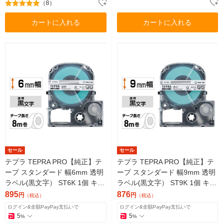
（8）
カートに入れる
カートに入れる
セール
セール
テプラ TEPRA PRO【純正】テ
テプラ TEPRA PRO【純正】テ
ープ スタンダード 幅6mm 透明
ープ スタンダード 幅9mm 透明
ラベル(黒文字） ST6K 1個 キン
ラベル(黒文字） ST9K 1個 キン
グジム
グジム
895
876
円
円
（税込）
（税込）
ログイン&全額PayPay支払いで
ログイン&全額PayPay支払いで
5
5
%
%