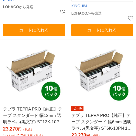
KING JIM
LOHACO
から発送
LOHACO
から発送
カートに入れる
カートに入れる
テプラ TEPRA PRO【純正】テ
セール
ープ スタンダード 幅12mm 透
テプラ TEPRA PRO【純正】テ
明ラベル(黒文字) ST12K-10PN
ープ スタンダード 幅6mm 透明
1セット（30個入）
ラベル(黒文字) ST6K-10PN 1セ
23,270
円
（税込）
ット（30個入）
23,270
7,756.7
円
1つあたり
円
（税込）
（税込）