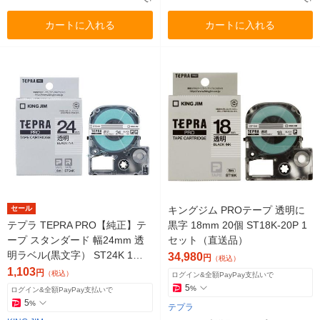
カートに入れる
カートに入れる
セール
キングジム PROテープ 透明に
テプラ TEPRA PRO【純正】テ
黒字 18mm 20個 ST18K-20P 1
ープ スタンダード 幅24mm 透
セット（直送品）
明ラベル(黒文字） ST24K 1個
34,980
円
（税込）
キングジム
1,103
円
（税込）
ログイン&全額PayPay支払いで
5
%
ログイン&全額PayPay支払いで
5
%
テプラ