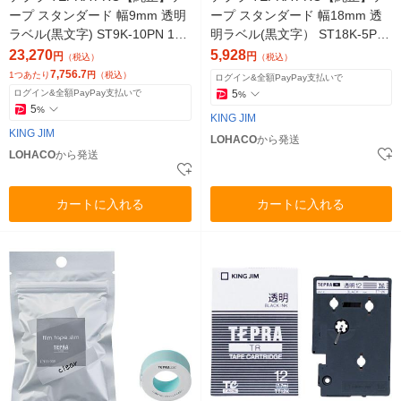
ープ スタンダード 幅9mm 透明
ープ スタンダード 幅18mm 透
ラベル(黒文字) ST9K-10PN 1セ
明ラベル(黒文字） ST18K-5P 1
ット（30個入）
セット（5個入） キングジム
23,270
5,928
円
円
（税込）
（税込）
7,756.7
1つあたり
円
（税込）
ログイン&全額PayPay支払いで
ログイン&全額PayPay支払いで
5
%
5
%
KING JIM
KING JIM
LOHACO
から発送
LOHACO
から発送
カートに入れる
カートに入れる