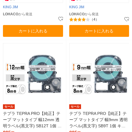
KING JIM
KING JIM
LOHACO
から発送
LOHACO
から発送
（4）
カートに入れる
カートに入れる
セール
セール
テプラ TEPRA PRO【純正】テ
テプラ TEPRA PRO【純正】テ
ープ マットタイプ 幅12mm 透
ープ マットタイプ 幅9mm 透明
明ラベル(黒文字) SB12T 1個 キ
ラベル(黒文字) SB9T 1個 キン