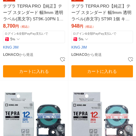
テプラ TEPRA PRO【純正】テ
テプラ TEPRA PRO【純正】テ
ープ スタンダード 幅9mm 透明
ープ スタンダード 幅9mm 透明
ラベル(黒文字) ST9K-10PN 1セ
ラベル(赤文字) ST9R 1個 キン
ット（10個入）
グジム
8,700
948
円
円
（税込）
（税込）
ログイン&全額PayPay支払いで
ログイン&全額PayPay支払いで
5
5
%
%
KING JIM
KING JIM
LOHACO
から発送
LOHACO
から発送
カートに入れる
カートに入れる