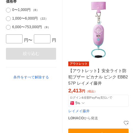
価格帯
0〜1,000円
（8）
1,000〜6,000円
（22）
6,000〜753,000円
（9）
円〜
円
絞り込む
アウトレット
【アウトレット】安全ライト防
犯ブザー ピカナル ピンク EBB2
条件をすべて解除する
57P レイメイ藤井
2,413
円
（税込）
ログイン&全額PayPay支払いで
5
%
レイメイ藤井
LOHACO
から発送