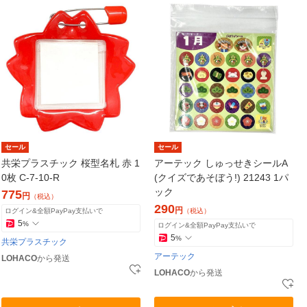
セール
セール
共栄プラスチック 桜型名札 赤 1
アーテック しゅっせきシールA
0枚 C-7-10-R
(クイズであそぼう!) 21243 1パ
ック
775
円
（税込）
290
円
ログイン&全額PayPay支払いで
（税込）
5
%
ログイン&全額PayPay支払いで
5
%
共栄プラスチック
アーテック
LOHACO
から発送
LOHACO
から発送