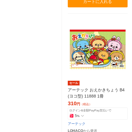
カートに入れる
セール
アーテック おえかきちょう B4
(ヨコ型) 11888 1冊
310
円
（税込）
ログイン&全額PayPay支払いで
5
%
アーテック
LOHACO
から発送