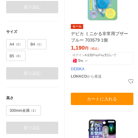
絞り込む
セール
サイズ
デビカ ミニかる非常用ブザー
ブルー 703579 1個
A4
B4
（2）
（1）
1,190
円
（税込）
ログイン&全額PayPay支払いで
B5
（3）
5
%
DEBIKA
絞り込む
LOHACO
から発送
高さ
カートに入れる
300mm未満
（1）
絞り込む