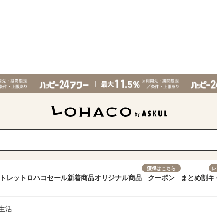
獲得はこちら
レ
トレット
ロハコセール
新着商品
オリジナル商品
クーポン
まとめ割
キ
生活