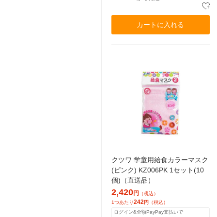
カートに入れる
クツワ 学童用給食カラーマスク
(ピンク) KZ006PK 1セット(10
個)（直送品）
2,420
円
（税込）
242
1つあたり
円
（税込）
ログイン&全額PayPay支払いで