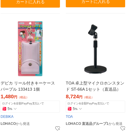
カートに入れる
カートに入れる
デビカ リール付きキーケース
TOA 卓上型マイクロホンスタン
パープル 133413 1個
ド ST-66A 1セット（直送品）
1,480
8,724
円
円
（税込）
（税込）
ログイン&全額PayPay支払いで
ログイン&全額PayPay支払いで
5
5
%
%
DEBIKA
TOA
LOHACO
から発送
LOHACO 直送品グループ1
から発送