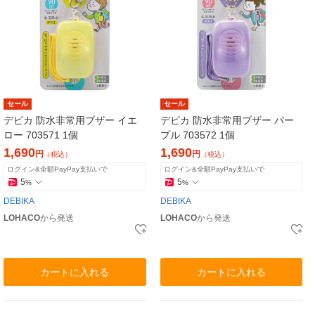
セール
セール
デビカ 防水非常用ブザー イエ
デビカ 防水非常用ブザー パー
ロー 703571 1個
プル 703572 1個
1,690
1,690
円
円
（税込）
（税込）
ログイン&全額PayPay支払いで
ログイン&全額PayPay支払いで
5
5
%
%
DEBIKA
DEBIKA
LOHACO
から発送
LOHACO
から発送
カートに入れる
カートに入れる