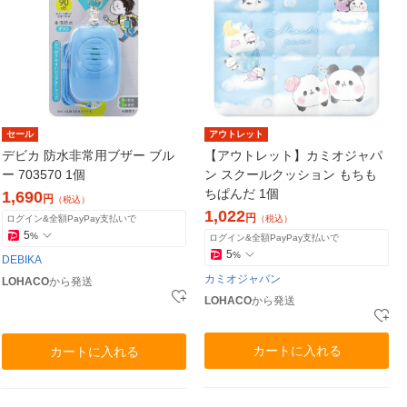
セール
アウトレット
デビカ 防水非常用ブザー ブル
【アウトレット】カミオジャパ
ー 703570 1個
ン スクールクッション もちも
ちぱんだ 1個
1,690
円
（税込）
1,022
円
ログイン&全額PayPay支払いで
（税込）
5
%
ログイン&全額PayPay支払いで
5
%
DEBIKA
カミオジャパン
LOHACO
から発送
LOHACO
から発送
カートに入れる
カートに入れる