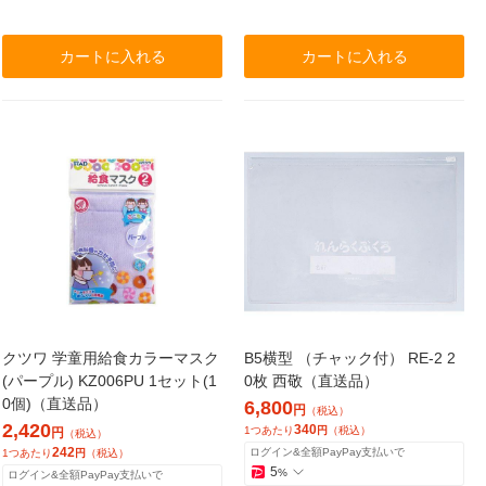
カートに入れる
カートに入れる
クツワ 学童用給食カラーマスク
B5横型 （チャック付） RE-2 2
(パープル) KZ006PU 1セット(1
0枚 西敬（直送品）
0個)（直送品）
6,800
円
（税込）
2,420
340
1つあたり
円
（税込）
円
（税込）
242
ログイン&全額PayPay支払いで
1つあたり
円
（税込）
5
%
ログイン&全額PayPay支払いで