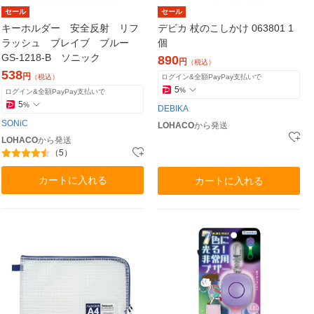
セール
セール
キーホルダー 安全反射 リフ
デビカ 杖のこしかけ 063801 1
ラッシュ ブレイブ ブルー
個
GS-1218-B ソニック
890
円
（税込）
538
円
（税込）
ログイン&全額PayPay支払いで
5
%
ログイン&全額PayPay支払いで
5
%
DEBIKA
SONiC
LOHACO
から発送
LOHACO
から発送
（5）
カートに入れる
カートに入れる