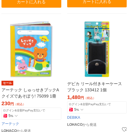
カートに入れる
カートに入れる
セール
デビカ リール付きキーケース
アーテック しゅっせきブックA
ブラック 133412 1個
クイズであそぼう! 75099 1冊
1,480
円
（税込）
230
円
（税込）
ログイン&全額PayPay支払いで
5
%
ログイン&全額PayPay支払いで
5
%
DEBIKA
アーテック
LOHACO
から発送
LOHACO
から発送