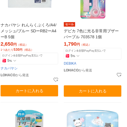
ナカバヤシ れんらくぶくろ/A4/
セール
メッシュ/ブルー SDーRB2ーA4
デビカ 7色に光る非常用ブザー
ーB 5個
パープル 703578 1個
2,650
1,790
円
円
（税込）
（税込）
530
1つあたり
円
（税込）
ログイン&全額PayPay支払いで
ログイン&全額PayPay支払いで
5
%
5
%
DEBIKA
ナカバヤシ
LOHACO
から発送
LOHACO
から発送
カートに入れる
カートに入れる