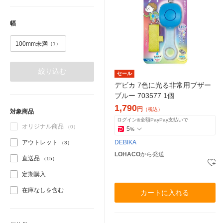
幅
100mm未満
（1）
絞り込む
セール
デビカ 7色に光る非常用ブザー
ブルー 703577 1個
1,790
円
（税込）
対象商品
ログイン&全額PayPay支払いで
オリジナル商品
（0）
5
%
アウトレット
DEBIKA
（3）
LOHACO
から発送
直送品
（15）
定期購入
在庫なしを含む
カートに入れる