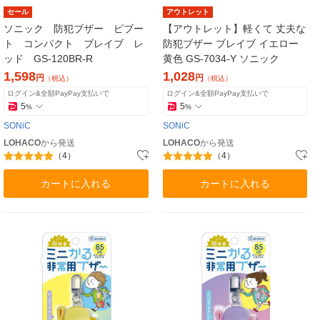
セール
アウトレット
ソニック 防犯ブザー ピブー
【アウトレット】軽くて 丈夫な
ト コンパクト ブレイブ レ
防犯ブザー ブレイブ イエロー
ッド GS-120BR-R
黄色 GS-7034-Y ソニック
1,598
1,028
円
円
（税込）
（税込）
ログイン&全額PayPay支払いで
ログイン&全額PayPay支払いで
5
5
%
%
SONiC
SONiC
LOHACO
から発送
LOHACO
から発送
（4）
（4）
カートに入れる
カートに入れる