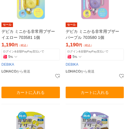
セール
セール
デビカ ミニかる非常用ブザー
デビカ ミニかる非常用ブザー
イエロー 703581 1個
パープル 703580 1個
1,190
1,190
円
円
（税込）
（税込）
ログイン&全額PayPay支払いで
ログイン&全額PayPay支払いで
5
5
%
%
DEBIKA
DEBIKA
LOHACO
から発送
LOHACO
から発送
カートに入れる
カートに入れる