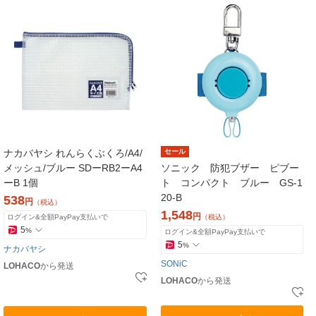
ナカバヤシ れんらくぶくろ/A4/
セール
メッシュ/ブルー SDーRB2ーA4
ソニック 防犯ブザー ピブー
ーB 1個
ト コンパクト ブルー GS-1
20-B
538
円
（税込）
1,548
円
ログイン&全額PayPay支払いで
（税込）
5
%
ログイン&全額PayPay支払いで
5
%
ナカバヤシ
SONiC
LOHACO
から発送
LOHACO
から発送