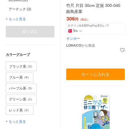
DEBIKA (11)
竹尺 片目 30cm 定規 300-045
アーテック (3)
銀鳥産業
306
+ もっと見る
円
（税込）
ログイン&全額PayPay支払いで
5
絞り込む
%
ギンポー
LOHACO
から発送
カラーグループ
ブラック系
（2）
カートに入れる
ブルー系
（8）
パープル系
（5）
グリーン系
（1）
レッド系
（2）
+ もっと見る