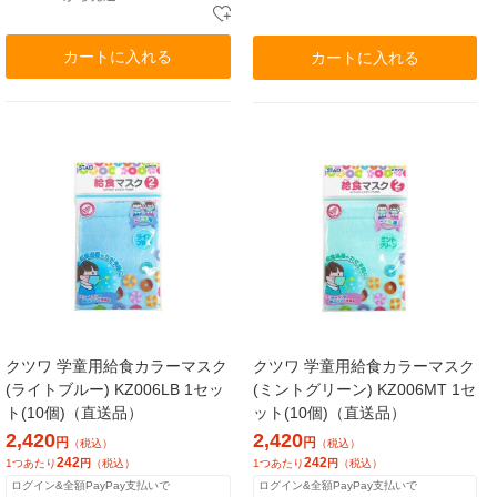
カートに入れる
カートに入れる
クツワ 学童用給食カラーマスク
クツワ 学童用給食カラーマスク
(ライトブルー) KZ006LB 1セッ
(ミントグリーン) KZ006MT 1セ
ト(10個)（直送品）
ット(10個)（直送品）
2,420
2,420
円
円
（税込）
（税込）
242
242
1つあたり
円
（税込）
1つあたり
円
（税込）
ログイン&全額PayPay支払いで
ログイン&全額PayPay支払いで