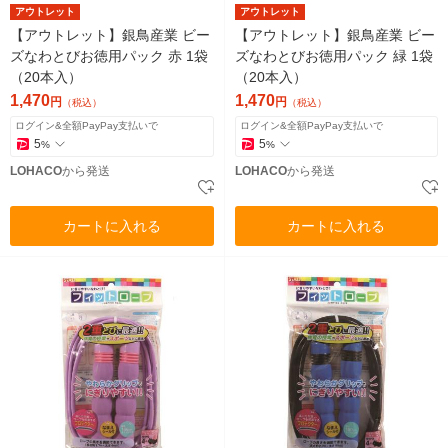
アウトレット
アウトレット
【アウトレット】銀鳥産業 ビー
【アウトレット】銀鳥産業 ビー
ズなわとびお徳用パック 赤 1袋
ズなわとびお徳用パック 緑 1袋
（20本入）
（20本入）
1,470
1,470
円
円
（税込）
（税込）
ログイン&全額PayPay支払いで
ログイン&全額PayPay支払いで
5
5
%
%
LOHACO
から発送
LOHACO
から発送
カートに入れる
カートに入れる