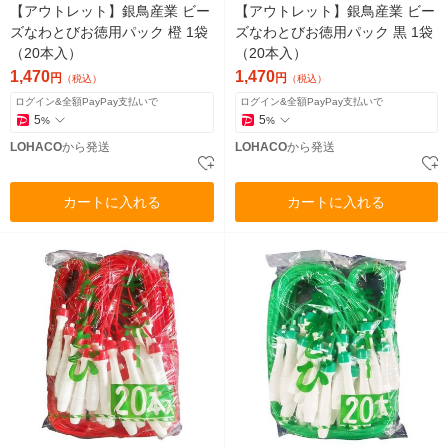
【アウトレット】銀鳥産業 ビー
【アウトレット】銀鳥産業 ビー
ズなわとびお徳用パック 橙 1袋
ズなわとびお徳用パック 黒 1袋
（20本入）
（20本入）
1,470
1,470
円
円
（税込）
（税込）
ログイン&全額PayPay支払いで
ログイン&全額PayPay支払いで
5
5
%
%
LOHACO
から発送
LOHACO
から発送
カートに入れる
カートに入れる