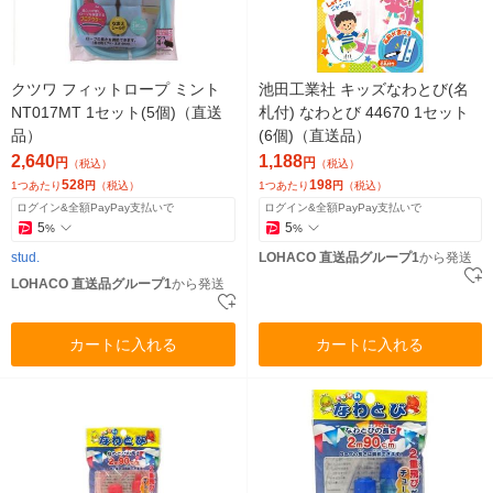
クツワ フィットロープ ミント
池田工業社 キッズなわとび(名
NT017MT 1セット(5個)（直送
札付) なわとび 44670 1セット
品）
(6個)（直送品）
2,640
1,188
円
円
（税込）
（税込）
528
198
1つあたり
円
（税込）
1つあたり
円
（税込）
ログイン&全額PayPay支払いで
ログイン&全額PayPay支払いで
5
5
%
%
stud.
LOHACO 直送品グループ1
から発送
LOHACO 直送品グループ1
から発送
カートに入れる
カートに入れる