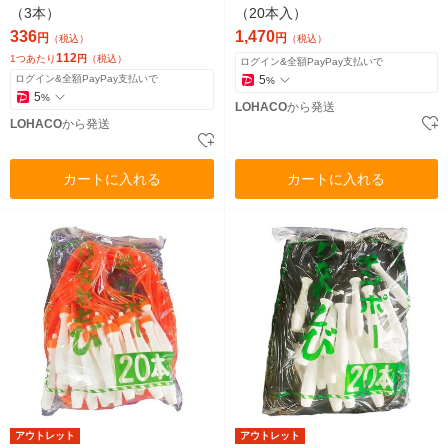
（3本）
（20本入）
336
1,470
円
円
（税込）
（税込）
112
1つあたり
円
（税込）
ログイン&全額PayPay支払いで
ログイン&全額PayPay支払いで
5
%
5
%
LOHACO
から発送
LOHACO
から発送
カートに入れる
カートに入れる
アウトレット
アウトレット