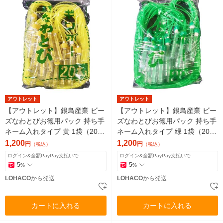
アウトレット
アウトレット
【アウトレット】銀鳥産業 ビー
【アウトレット】銀鳥産業 ビー
ズなわとびお徳用パック 持ち手
ズなわとびお徳用パック 持ち手
ネーム入れタイプ 黄 1袋（20本
ネーム入れタイプ 緑 1袋（20本
入）
入）
1,200
1,200
円
円
（税込）
（税込）
ログイン&全額PayPay支払いで
ログイン&全額PayPay支払いで
5
5
%
%
LOHACO
から発送
LOHACO
から発送
カートに入れる
カートに入れる