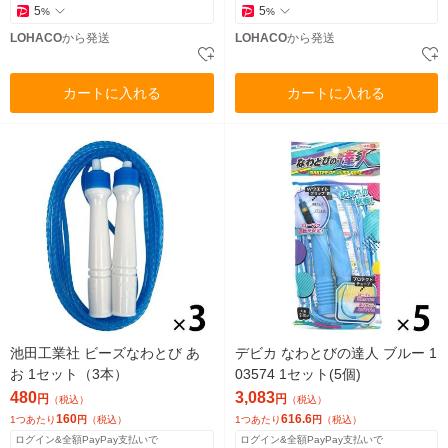
5
5
%
%
LOHACO
から発送
LOHACO
から発送
カートに入れる
カートに入れる
池田工業社 ビーズなわとび あ
デビカ なわとびの達人 ブルー 1
お 1セット（3本）
03574 1セット(5個)
480
3,083
円
円
（税込）
（税込）
160
616.6
1つあたり
円
（税込）
1つあたり
円
（税込）
ログイン&全額PayPay支払いで
ログイン&全額PayPay支払いで