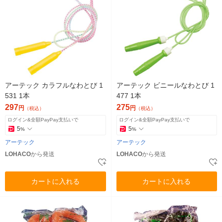
アーテック カラフルなわとび 1
アーテック ビニールなわとび 1
531 1本
477 1本
297
275
円
円
（税込）
（税込）
ログイン&全額PayPay支払いで
ログイン&全額PayPay支払いで
5
5
%
%
アーテック
アーテック
LOHACO
から発送
LOHACO
から発送
カートに入れる
カートに入れる