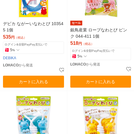
デビカ ながーいなわとび 10354
セール
5 1個
銀鳥産業 ロープなわとび ピン
ク 044-411 1個
535
円
（税込）
518
円
（税込）
ログイン&全額PayPay支払いで
5
%
ログイン&全額PayPay支払いで
5
%
DEBIKA
LOHACO
から発送
LOHACO
から発送
カートに入れる
カートに入れる