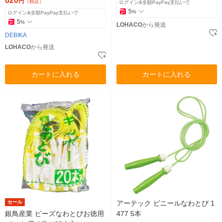
620
円
（税込）
ログイン&全額PayPay支払いで
5
%
ログイン&全額PayPay支払いで
5
%
LOHACO
から発送
DEBIKA
LOHACO
から発送
カートに入れる
カートに入れる
セール
アーテック ビニールなわとび 1
銀鳥産業 ビーズなわとびお徳用
477 5本