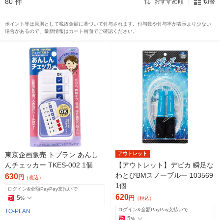
80
件
おすすめ順
切替
ポイント等は原則として税抜金額に基づいて付与されます。付与数や付与率が表示より少ない
場合があるので、最新情報はカート画面でご確認ください。
東京企画販売 トプラン あんし
アウトレット
んチェッカー TKES-002 1個
【アウトレット】デビカ 瞬足な
わとびBMスノーブルー 103569
630
円
（税込）
1個
ログイン&全額PayPay支払いで
620
5
円
%
（税込）
ログイン&全額PayPay支払いで
TO-PLAN
5
%