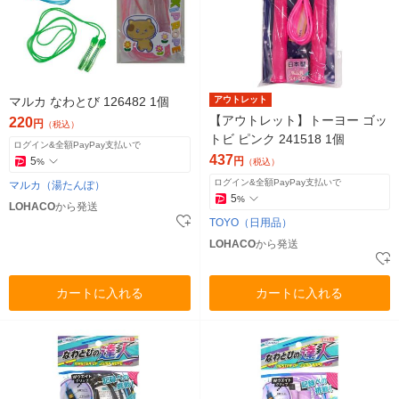
マルカ なわとび 126482 1個
アウトレット
【アウトレット】トーヨー ゴッ
220
円
（税込）
トビ ピンク 241518 1個
ログイン&全額PayPay支払いで
437
5
円
%
（税込）
ログイン&全額PayPay支払いで
マルカ（湯たんぽ）
5
%
LOHACO
から発送
TOYO（日用品）
LOHACO
から発送
カートに入れる
カートに入れる