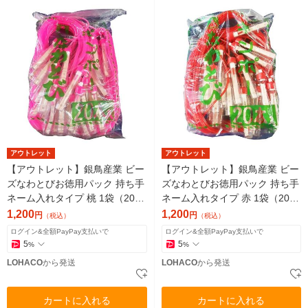
アウトレット
アウトレット
【アウトレット】銀鳥産業 ビー
【アウトレット】銀鳥産業 ビー
ズなわとびお徳用パック 持ち手
ズなわとびお徳用パック 持ち手
ネーム入れタイプ 桃 1袋（20本
ネーム入れタイプ 赤 1袋（20本
入）
入）
1,200
1,200
円
円
（税込）
（税込）
ログイン&全額PayPay支払いで
ログイン&全額PayPay支払いで
5
5
%
%
LOHACO
から発送
LOHACO
から発送
カートに入れる
カートに入れる