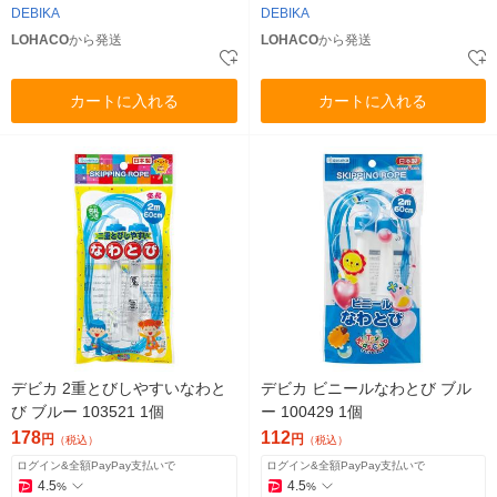
DEBIKA
DEBIKA
LOHACO
から発送
LOHACO
から発送
カートに入れる
カートに入れる
デビカ 2重とびしやすいなわと
デビカ ビニールなわとび ブル
び ブルー 103521 1個
ー 100429 1個
178
112
円
円
（税込）
（税込）
ログイン&全額PayPay支払いで
ログイン&全額PayPay支払いで
4.5
4.5
%
%