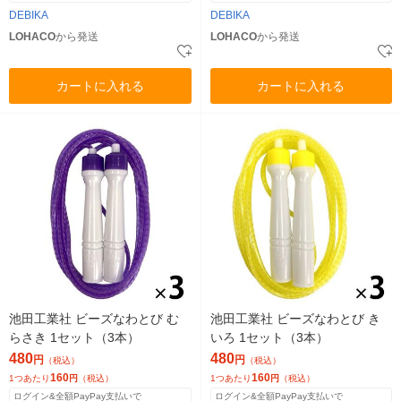
DEBIKA
DEBIKA
LOHACO
から発送
LOHACO
から発送
カートに入れる
カートに入れる
池田工業社 ビーズなわとび む
池田工業社 ビーズなわとび き
らさき 1セット（3本）
いろ 1セット（3本）
480
480
円
円
（税込）
（税込）
160
160
1つあたり
円
（税込）
1つあたり
円
（税込）
ログイン&全額PayPay支払いで
ログイン&全額PayPay支払いで