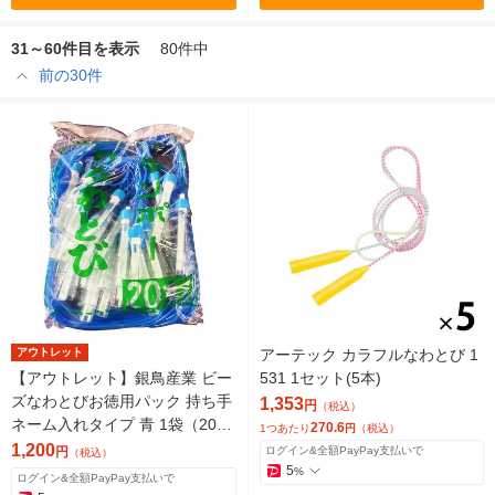
31～60件目を表示
80件中
前の30件
アウトレット
アーテック カラフルなわとび 1
【アウトレット】銀鳥産業 ビー
531 1セット(5本)
ズなわとびお徳用パック 持ち手
1,353
円
（税込）
ネーム入れタイプ 青 1袋（20本
270.6
1つあたり
円
（税込）
入）
1,200
円
ログイン&全額PayPay支払いで
（税込）
5
%
ログイン&全額PayPay支払いで