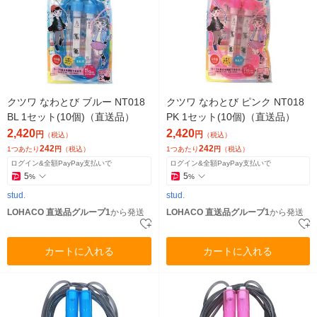
クツワ なわとび ブルー NT018
クツワ なわとび ピンク NT018
BL 1セット(10個)（直送品）
PK 1セット(10個)（直送品）
2,420
2,420
円
円
（税込）
（税込）
242
242
1つあたり
円
（税込）
1つあたり
円
（税込）
ログイン&全額PayPay支払いで
ログイン&全額PayPay支払いで
5
5
%
%
stud.
stud.
LOHACO 直送品グループ1
から発送
LOHACO 直送品グループ1
から発送
カートに入れる
カートに入れる