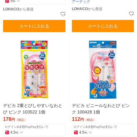
5
%
アーテック
LOHACO
から発送
LOHACO
から発送
カートに入れる
カートに入れる
デビカ 2重とびしやすいなわと
デビカ ビニールなわとび ピン
び ピンク 103522 1個
ク 100428 1個
178
112
円
円
（税込）
（税込）
ログイン&全額PayPay支払いで
ログイン&全額PayPay支払いで
4.5
4.5
%
%