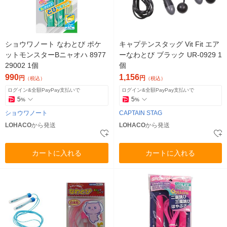
ショウワノート なわとび ポケ
キャプテンスタッグ Vit Fit エア
ットモンスターBニャオハ 8977
ーなわとび ブラック UR-0929 1
29002 1個
個
990
1,156
円
円
（税込）
（税込）
ログイン&全額PayPay支払いで
ログイン&全額PayPay支払いで
5
5
%
%
ショウワノート
CAPTAIN STAG
LOHACO
から発送
LOHACO
から発送
カートに入れる
カートに入れる