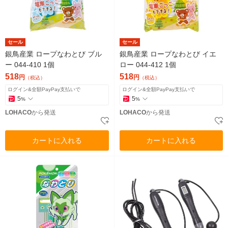
セール
セール
銀鳥産業 ロープなわとび ブル
銀鳥産業 ロープなわとび イエ
ー 044-410 1個
ロー 044-412 1個
518
518
円
円
（税込）
（税込）
ログイン&全額PayPay支払いで
ログイン&全額PayPay支払いで
5
5
%
%
LOHACO
から発送
LOHACO
から発送
カートに入れる
カートに入れる