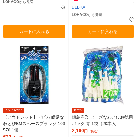
LOHACO
から発送
DEBIKA
LOHACO
から発送
カートに入れる
カートに入れる
アウトレット
セール
【アウトレット】デビカ 瞬足な
銀鳥産業 ビーズなわとびお徳用
わとびBMスペースブラック 103
パック 青 1袋（20本入）
570 1個
2,100
円
（税込）