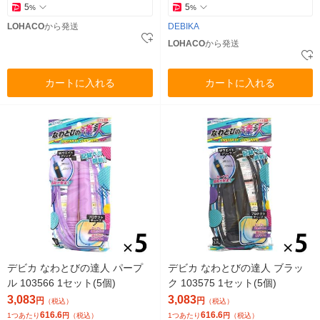
5
5
%
%
LOHACO
から発送
DEBIKA
LOHACO
から発送
カートに入れる
カートに入れる
デビカ なわとびの達人 パープ
デビカ なわとびの達人 ブラッ
ル 103566 1セット(5個)
ク 103575 1セット(5個)
3,083
3,083
円
円
（税込）
（税込）
616.6
616.6
1つあたり
円
（税込）
1つあたり
円
（税込）