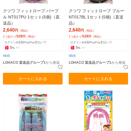
クツワ フィットロープ パープ
クツワ フィットロープ ブルー
ル NT017PU 1セット(5個)（直
NT017BL 1セット(5個)（直送
送品）
品）
2,640
2,640
円
円
（税込）
（税込）
528
528
1つあたり
円
（税込）
1つあたり
円
（税込）
ログイン&全額PayPay支払いで
ログイン&全額PayPay支払いで
5
5
%
%
stud.
stud.
LOHACO 直送品グループ1
から発送
LOHACO 直送品グループ1
から発送
カートに入れる
カートに入れる