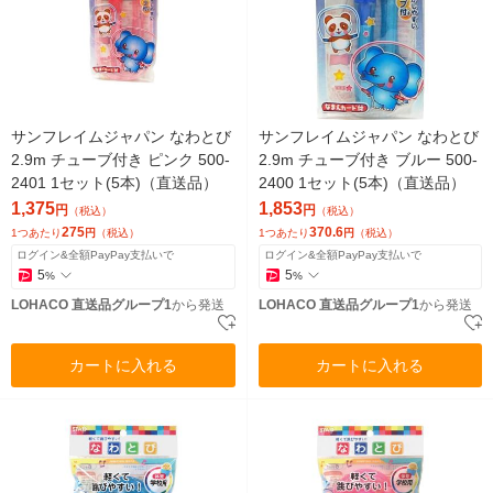
サンフレイムジャパン なわとび
サンフレイムジャパン なわとび
2.9m チューブ付き ピンク 500-
2.9m チューブ付き ブルー 500-
2401 1セット(5本)（直送品）
2400 1セット(5本)（直送品）
1,375
1,853
円
円
（税込）
（税込）
275
370.6
1つあたり
円
（税込）
1つあたり
円
（税込）
ログイン&全額PayPay支払いで
ログイン&全額PayPay支払いで
5
5
%
%
LOHACO 直送品グループ1
から発送
LOHACO 直送品グループ1
から発送
カートに入れる
カートに入れる