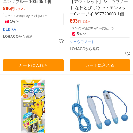
ニングブルー 103565 1個
【アウトレット】ショウワノー
ト なわとび ポケットモンスタ
886
円
（税込）
ーCイーブイ 897729003 1個
ログイン&全額PayPay支払いで
693
5
円
%
（税込）
ログイン&全額PayPay支払いで
DEBIKA
5
%
LOHACO
から発送
ショウワノート
LOHACO
から発送
カートに入れる
カートに入れる