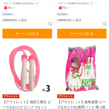
ログイン&全額PayPay支払いで
ログイン&全額PayPay支払いで
5
5
%
%
DEBIKA
DEBIKA
LOHACO
から発送
LOHACO
から発送
カートに入れる
カートに入れる
アウトレット
アウトレット
【アウトレット】池田工業社 ビ
【アウトレット】銀鳥産業 ビー
ーズなわとび ピンク 1セット
ズなわとびお徳用パック 桃 1袋