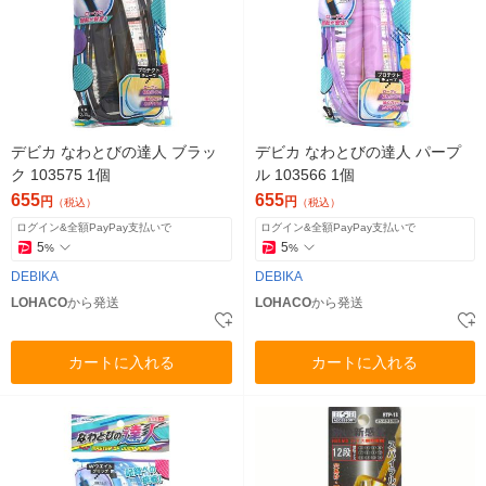
デビカ なわとびの達人 ブラッ
デビカ なわとびの達人 パープ
ク 103575 1個
ル 103566 1個
655
655
円
円
（税込）
（税込）
ログイン&全額PayPay支払いで
ログイン&全額PayPay支払いで
5
5
%
%
DEBIKA
DEBIKA
LOHACO
から発送
LOHACO
から発送
カートに入れる
カートに入れる