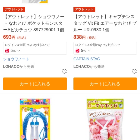
アウトレット
アウトレット
【アウトレット】ショウワノー
【アウトレット】キャプテンス
ト なわとび ポケットモンスタ
タッグ Vit Fit エアーなわとび ブ
ーAピカチュウ 897729001 1個
ルー UR-0930 1個
693
838
円
円
（税込）
（税込）
ログイン&全額PayPay支払いで
ログイン&全額PayPay支払いで
5
5
%
%
ショウワノート
CAPTAIN STAG
LOHACO
から発送
LOHACO
から発送
カートに入れる
カートに入れる