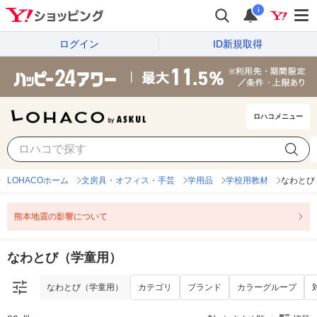
i
ログイン
ID新規取得
ロハコメニュー
なわとび（学童用）
カテゴリ
ブランド
カラーグループ
LOHACOホーム
文房具・オフィス・手芸
学用品
学校用教材
なわとび
熊本地震の影響について
なわとび（学童用）
なわとび（学童用）
カテゴリ
ブランド
カラーグループ