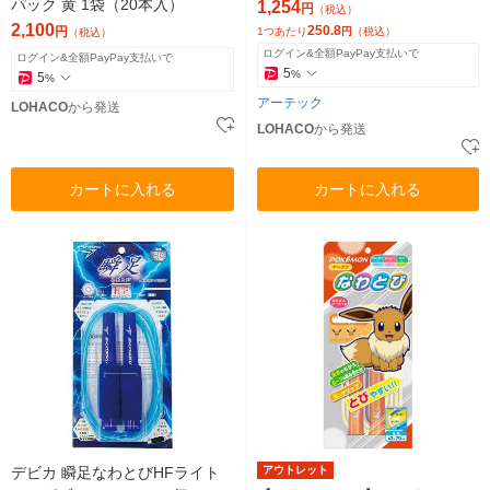
パック 黄 1袋（20本入）
1,254
円
（税込）
2,100
250.8
円
1つあたり
円
（税込）
（税込）
ログイン&全額PayPay支払いで
ログイン&全額PayPay支払いで
5
%
5
%
アーテック
LOHACO
から発送
LOHACO
から発送
カートに入れる
カートに入れる
デビカ 瞬足なわとびHFライト
アウトレット