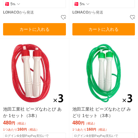
5
5
%
%
LOHACO
から発送
LOHACO
から発送
カートに入れる
カートに入れる
池田工業社 ビーズなわとび あ
池田工業社 ビーズなわとび み
か 1セット（3本）
どり 1セット（3本）
480
480
円
円
（税込）
（税込）
160
160
1つあたり
円
（税込）
1つあたり
円
（税込）
ログイン&全額PayPay支払いで
ログイン&全額PayPay支払いで