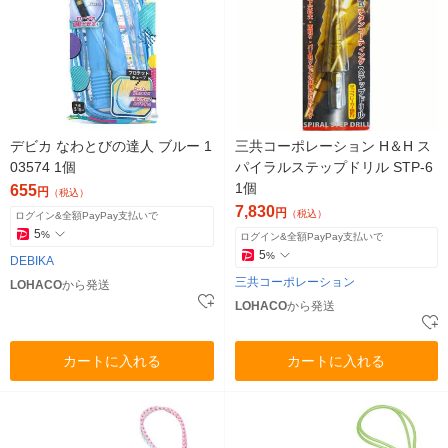
デビカ なわとびの達人 ブルー 1
三共コーポレーション H＆H ス
03574 1個
パイラルステップドリル STP-6
1個
655
円
（税込）
7,830
円
（税込）
ログイン&全額PayPay支払いで
5
%
ログイン&全額PayPay支払いで
5
%
DEBIKA
三共コーポレーション
LOHACO
から発送
LOHACO
から発送
カートに入れる
カートに入れる