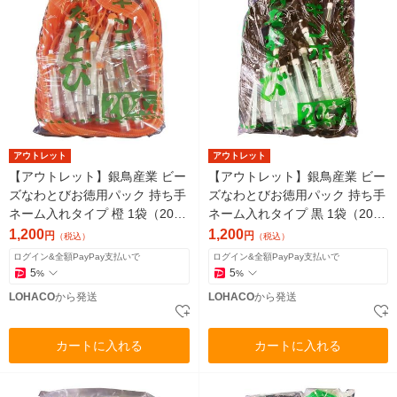
アウトレット
アウトレット
【アウトレット】銀鳥産業 ビー
【アウトレット】銀鳥産業 ビー
ズなわとびお徳用パック 持ち手
ズなわとびお徳用パック 持ち手
ネーム入れタイプ 橙 1袋（20本
ネーム入れタイプ 黒 1袋（20本
入）
入）
1,200
1,200
円
円
（税込）
（税込）
ログイン&全額PayPay支払いで
ログイン&全額PayPay支払いで
5
5
%
%
LOHACO
から発送
LOHACO
から発送
カートに入れる
カートに入れる