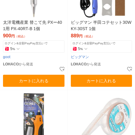
太洋電機産業 替こて先 PXー40
ビッグマン 半田コテセット30W
1用 PX-40RT-B 1個
KY-30ST 1個
900
889
円
円
（税込）
（税込）
ログイン&全額PayPay支払いで
ログイン&全額PayPay支払いで
5
5
%
%
goot
ビッグマン
LOHACO
から発送
LOHACO
から発送
カートに入れる
カートに入れる