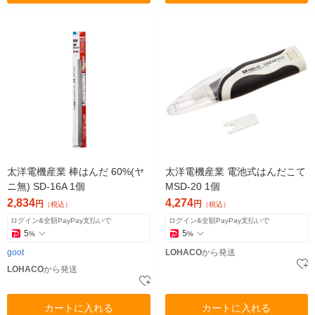
太洋電機産業 棒はんだ 60%(ヤ
太洋電機産業 電池式はんだこて
ニ無) SD-16A 1個
MSD-20 1個
2,834
4,274
円
円
（税込）
（税込）
ログイン&全額PayPay支払いで
ログイン&全額PayPay支払いで
5
5
%
%
goot
LOHACO
から発送
LOHACO
から発送
カートに入れる
カートに入れる