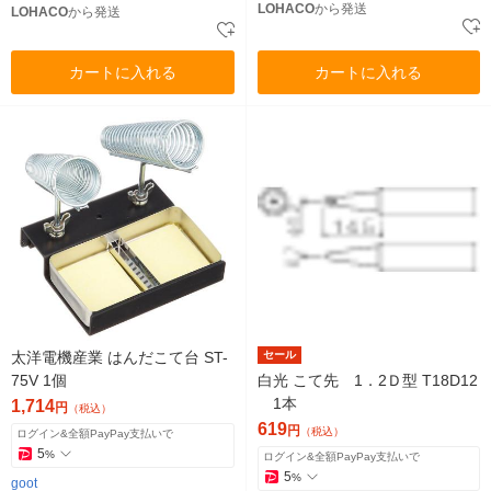
LOHACO
から発送
LOHACO
から発送
カートに入れる
カートに入れる
太洋電機産業 はんだこて台 ST-
セール
75V 1個
白光 こて先 1．2Ｄ型 T18D12
1本
1,714
円
（税込）
619
円
（税込）
ログイン&全額PayPay支払いで
5
%
ログイン&全額PayPay支払いで
5
%
goot