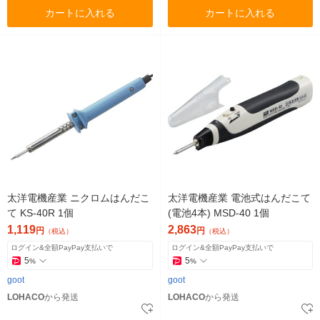
カートに入れる
カートに入れる
太洋電機産業 ニクロムはんだこ
太洋電機産業 電池式はんだこて
て KS-40R 1個
(電池4本) MSD-40 1個
1,119
2,863
円
円
（税込）
（税込）
ログイン&全額PayPay支払いで
ログイン&全額PayPay支払いで
5
5
%
%
goot
goot
LOHACO
から発送
LOHACO
から発送