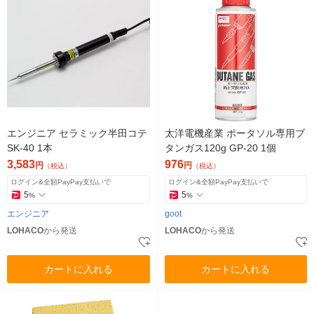
エンジニア セラミック半田コテ
太洋電機産業 ポータソル専用ブ
SK-40 1本
タンガス120g GP-20 1個
3,583
976
円
円
（税込）
（税込）
ログイン&全額PayPay支払いで
ログイン&全額PayPay支払いで
5
5
%
%
エンジニア
goot
LOHACO
から発送
LOHACO
から発送
カートに入れる
カートに入れる