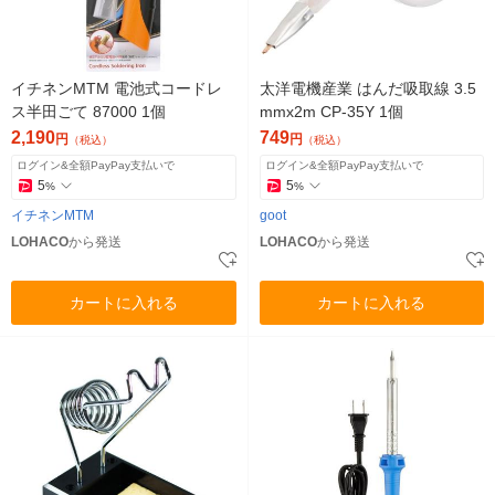
イチネンMTM 電池式コードレ
太洋電機産業 はんだ吸取線 3.5
ス半田ごて 87000 1個
mmx2m CP-35Y 1個
2,190
749
円
円
（税込）
（税込）
ログイン&全額PayPay支払いで
ログイン&全額PayPay支払いで
5
5
%
%
イチネンMTM
goot
LOHACO
から発送
LOHACO
から発送
カートに入れる
カートに入れる