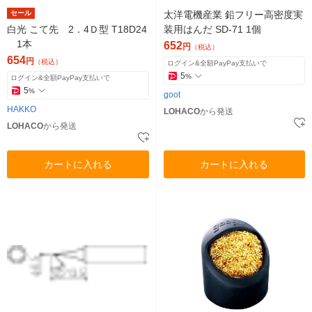
セール
太洋電機産業 鉛フリー高密度実
白光 こて先 2．4Ｄ型 T18D24
装用はんだ SD-71 1個
1本
652
円
（税込）
654
円
（税込）
ログイン&全額PayPay支払いで
5
%
ログイン&全額PayPay支払いで
5
%
goot
HAKKO
LOHACO
から発送
LOHACO
から発送
カートに入れる
カートに入れる