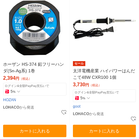
ホーザン HS-374 鉛フリーハン
セール
ダ(Sn-Ag系) 1巻
太洋電機産業 ハイパワーはんだ
こて48W CXR100 1個
2,394
円
（税込）
3,730
円
（税込）
ログイン&全額PayPay支払いで
5
%
ログイン&全額PayPay支払いで
5
%
HOZAN
goot
LOHACO
から発送
LOHACO
から発送
カートに入れる
カートに入れる