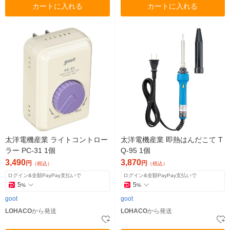
カートに入れる
カートに入れる
太洋電機産業 ライトコントロー
太洋電機産業 即熱はんだこて T
ラー PC-31 1個
Q-95 1個
3,490
3,870
円
円
（税込）
（税込）
ログイン&全額PayPay支払いで
ログイン&全額PayPay支払いで
5
5
%
%
goot
goot
LOHACO
から発送
LOHACO
から発送