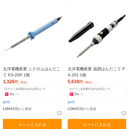
太洋電機産業 ニクロムはんだこ
太洋電機産業 温調はんだこて P
て KS-20R 1個
X-201 1個
1,326
5,639
円
円
（税込）
（税込）
ログイン&全額PayPay支払いで
ログイン&全額PayPay支払いで
5
5
%
%
goot
goot
LOHACO
から発送
LOHACO
から発送
カートに入れる
カートに入れる