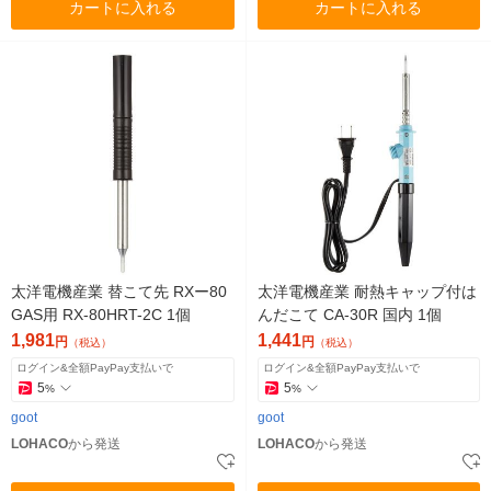
カートに入れる
カートに入れる
太洋電機産業 替こて先 RXー80
太洋電機産業 耐熱キャップ付は
GAS用 RX-80HRT-2C 1個
んだこて CA-30R 国内 1個
1,981
1,441
円
円
（税込）
（税込）
ログイン&全額PayPay支払いで
ログイン&全額PayPay支払いで
5
5
%
%
goot
goot
LOHACO
から発送
LOHACO
から発送