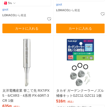
5
%
goot
goot
LOHACO
から発送
LOHACO
から発送
カートに入れる
カートに入れる
太洋電機産業 替こて先 RX7/PX
タカギ ガーデンクーラーノズル
5・6/CXR3・4系用 PX-60RT-3
補修キットGZC11 GZC11 1個
CR 1個
516
円
（税込）
635
円
（税込）