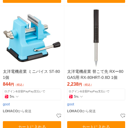
太洋電機産業 ミニバイス ST-80
太洋電機産業 替こて先 RXー80
1個
GAS用 RX-80HRT-0.8D 1個
844
2,238
円
円
（税込）
（税込）
ログイン&全額PayPay支払いで
ログイン&全額PayPay支払いで
5
5
%
%
goot
goot
LOHACO
から発送
LOHACO
から発送
カートに入れる
カートに入れる