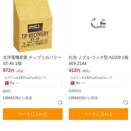
太洋電機産業 チップリカバリー
白光 ノズル フック型 A1109 1個
ST-45 1個
469-2144
972
412
円
円
（税込）
（税込）
ログイン&全額PayPay支払いで
ログイン&全額PayPay支払いで
5
5
%
%
goot
HAKKO
LOHACO
から発送
LOHACO
から発送
カートに入れる
カートに入れる