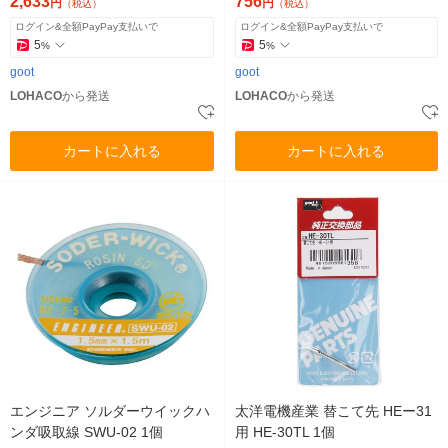
2,633
756
円
円
（税込）
（税込）
ログイン&全額PayPay支払いで
ログイン&全額PayPay支払いで
5
5
%
%
goot
goot
LOHACO
から発送
LOHACO
から発送
カートに入れる
カートに入れる
エンジニア ソルダーウイックハ
太洋電機産業 替こて先 HEー31
ンダ吸取線 SWU-02 1個
用 HE-30TL 1個