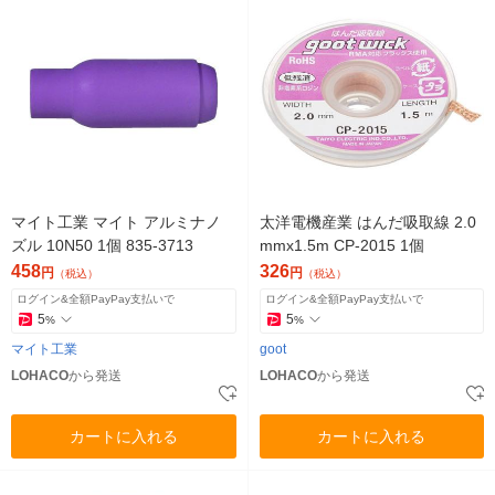
マイト工業 マイト アルミナノ
太洋電機産業 はんだ吸取線 2.0
ズル 10N50 1個 835-3713
mmx1.5m CP-2015 1個
458
326
円
円
（税込）
（税込）
ログイン&全額PayPay支払いで
ログイン&全額PayPay支払いで
5
5
%
%
マイト工業
goot
LOHACO
から発送
LOHACO
から発送
カートに入れる
カートに入れる