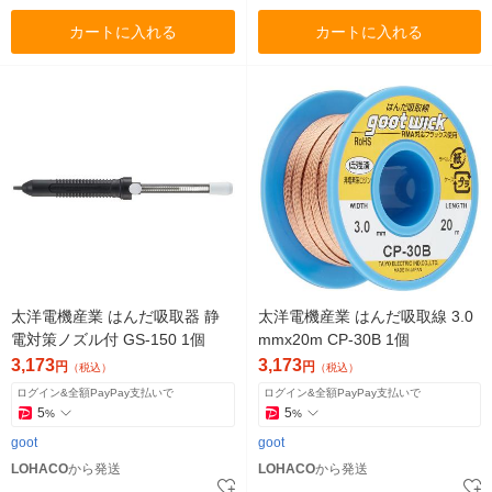
カートに入れる
カートに入れる
太洋電機産業 はんだ吸取器 静
太洋電機産業 はんだ吸取線 3.0
電対策ノズル付 GS-150 1個
mmx20m CP-30B 1個
3,173
3,173
円
円
（税込）
（税込）
ログイン&全額PayPay支払いで
ログイン&全額PayPay支払いで
5
5
%
%
goot
goot
LOHACO
から発送
LOHACO
から発送