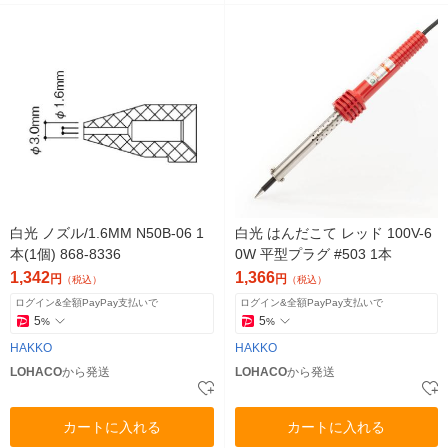
白光 ノズル/1.6MM N50B-06 1
白光 はんだこて レッド 100V-6
本(1個) 868-8336
0W 平型プラグ #503 1本
1,342
1,366
円
円
（税込）
（税込）
ログイン&全額PayPay支払いで
ログイン&全額PayPay支払いで
5
5
%
%
HAKKO
HAKKO
LOHACO
から発送
LOHACO
から発送
カートに入れる
カートに入れる