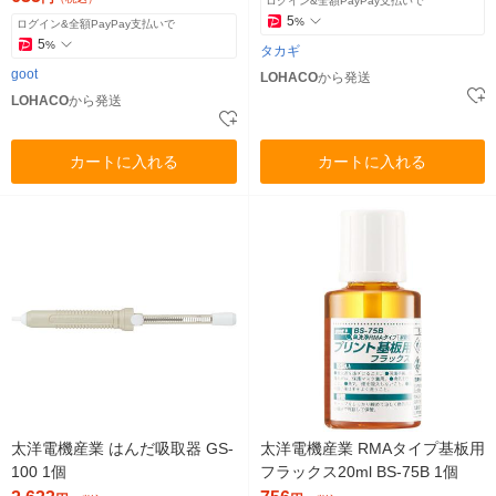
ログイン&全額PayPay支払いで
5
%
ログイン&全額PayPay支払いで
5
%
タカギ
goot
LOHACO
から発送
LOHACO
から発送
カートに入れる
カートに入れる
太洋電機産業 はんだ吸取器 GS-
太洋電機産業 RMAタイプ基板用
100 1個
フラックス20ml BS-75B 1個