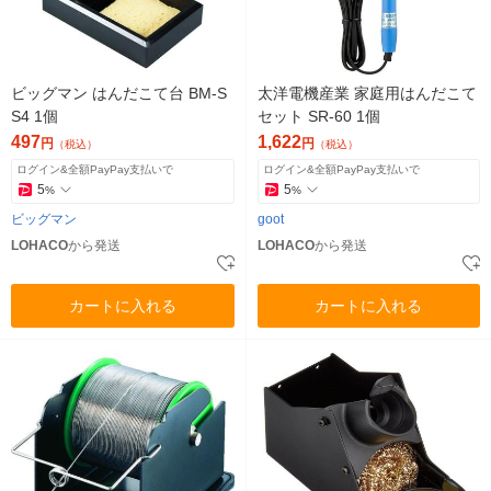
ビッグマン はんだこて台 BM-S
太洋電機産業 家庭用はんだこて
S4 1個
セット SR-60 1個
497
1,622
円
円
（税込）
（税込）
ログイン&全額PayPay支払いで
ログイン&全額PayPay支払いで
5
5
%
%
ビッグマン
goot
LOHACO
から発送
LOHACO
から発送
カートに入れる
カートに入れる