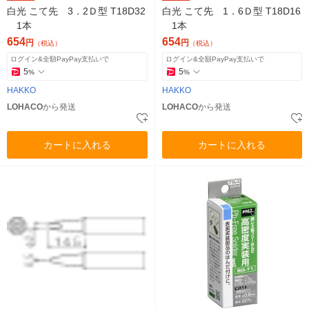
白光 こて先 3．2Ｄ型 T18D32
白光 こて先 1．6Ｄ型 T18D16
1本
1本
654
654
円
円
（税込）
（税込）
ログイン&全額PayPay支払いで
ログイン&全額PayPay支払いで
5
5
%
%
HAKKO
HAKKO
LOHACO
から発送
LOHACO
から発送
カートに入れる
カートに入れる