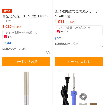
セール
太洋電機産業 こて先クリーナー
白光 こて先 0．5Ｃ型 T18C05
ST-40 1個
1本
1,011
円
（税込）
1,020
円
（税込）
ログイン&全額PayPay支払いで
5
%
ログイン&全額PayPay支払いで
5
%
goot
HAKKO
LOHACO
から発送
LOHACO
から発送
カートに入れる
カートに入れる