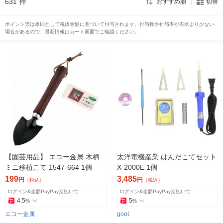
631
件
おすすめ順
切替
ポイント等は原則として税抜金額に基づいて付与されます。付与数や付与率が表示より少ない
場合があるので、最新情報はカート画面でご確認ください。
【園芸用品】 エコー金属 木柄
太洋電機産業 はんだこてセット
ミニ移植こて 1547-664 1個
X-2000E 1個
199
3,485
円
円
（税込）
（税込）
ログイン&全額PayPay支払いで
ログイン&全額PayPay支払いで
4.5
5
%
%
エコー金属
goot