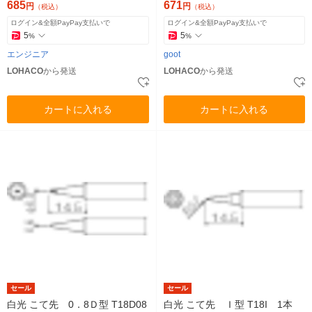
685
671
円
円
（税込）
（税込）
ログイン&全額PayPay支払いで
ログイン&全額PayPay支払いで
5
5
%
%
エンジニア
goot
LOHACO
から発送
LOHACO
から発送
カートに入れる
カートに入れる
セール
セール
白光 こて先 0．8Ｄ型 T18D08
白光 こて先 Ｉ型 T18I 1本