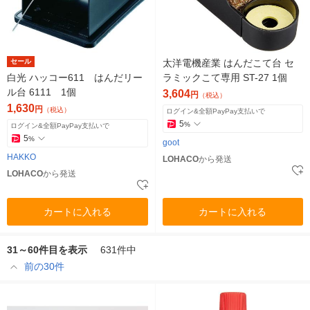
セール
太洋電機産業 はんだこて台 セ
白光 ハッコー611 はんだリー
ラミックこて専用 ST-27 1個
ル台 6111 1個
3,604
円
（税込）
1,630
円
（税込）
ログイン&全額PayPay支払いで
5
%
ログイン&全額PayPay支払いで
5
%
goot
HAKKO
LOHACO
から発送
LOHACO
から発送
カートに入れる
カートに入れる
31～60件目を表示
631件中
前の30件