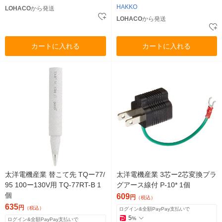
HAKKO
LOHACO
から発送
LOHACO
から発送
カートに入れる
カートに入れる
太洋電機産業 替こて先 TQー77/
太洋電機産業 3芯ー2芯変換プラ
95 100ー130V用 TQ-77RT-B 1
グアース線付 P-10* 1個
個
609
円
（税込）
635
円
（税込）
ログイン&全額PayPay支払いで
5
%
ログイン&全額PayPay支払いで