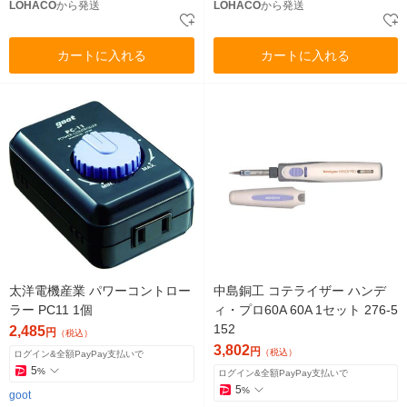
LOHACO
から発送
LOHACO
から発送
カートに入れる
カートに入れる
太洋電機産業 パワーコントロー
中島銅工 コテライザー ハンデ
ラー PC11 1個
ィ・プロ60A 60A 1セット 276-5
152
2,485
円
（税込）
3,802
円
（税込）
ログイン&全額PayPay支払いで
5
%
ログイン&全額PayPay支払いで
5
%
goot