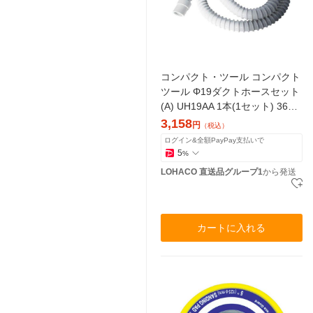
コンパクト・ツール コンパクト
ツール Φ19ダクトホースセット
(A) UH19AA 1本(1セット) 366-
3914（直送品）
3,158
円
（税込）
ログイン&全額PayPay支払いで
5
%
LOHACO 直送品グループ1
から発送
カートに入れる