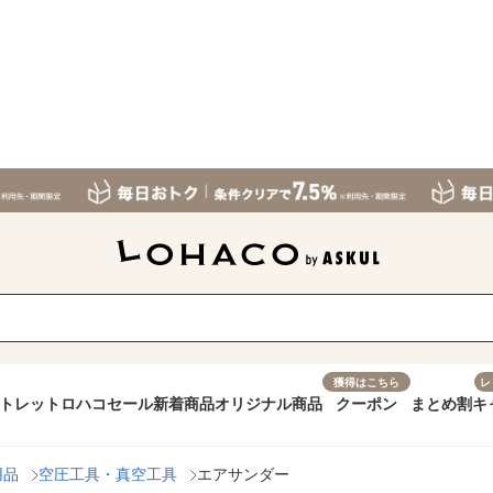
獲得はこちら
レ
トレット
ロハコセール
新着商品
オリジナル商品
クーポン
まとめ割
キ
用品
空圧工具・真空工具
エアサンダー