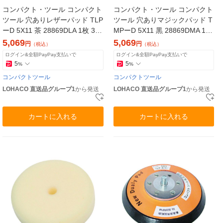
コンパクト・ツール コンパクト
コンパクト・ツール コンパクト
ツール 穴ありレザーパッド TLP
ツール 穴ありマジックパッド T
ーD 5X11 茶 28869DLA 1枚 366
MPーD 5X11 黒 28869DMA 1枚
-3825（直送品）
366-3833（直送品）
5,069
5,069
円
円
（税込）
（税込）
ログイン&全額PayPay支払いで
ログイン&全額PayPay支払いで
5
5
%
%
コンパクトツール
コンパクトツール
LOHACO 直送品グループ1
から発送
LOHACO 直送品グループ1
から発送
カートに入れる
カートに入れる