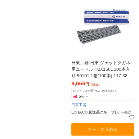
日東工器 日東 ジェットタガネ
用ニードル Φ2X150L 100本入
り 90101 1箱(100本) 117-3871
（直送品）
9,656
円
（税込）
ログイン&全額PayPay支払いで
5
%
日東工器
LOHACO 直送品グループ1
から発送
カートに入れる