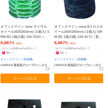
オフィスマイン mine サイザル
オフィスマイン mine Bクロスホ
ホイール(60X260mm) (1個入) S
イール(60X260mm) (1個入) SR
RM-B1 1箱(1個) 156-9163（直
M-B2 1箱(1個) 156-9171（直送
送品）
品）
6,867
6,867
円
円
（税込）
（税込）
ログイン&全額PayPay支払いで
ログイン&全額PayPay支払いで
5
5
%
%
オフィスマイン（研磨機）
オフィスマイン（研磨機）
LOHACO 直送品グループ1
から発送
LOHACO 直送品グループ1
から発送
カートに入れる
カートに入れる