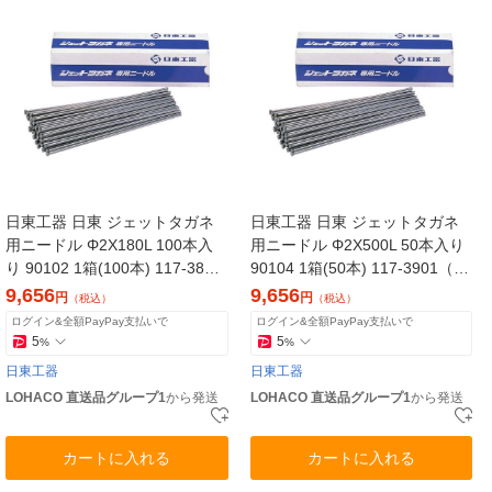
日東工器 日東 ジェットタガネ
日東工器 日東 ジェットタガネ
用ニードル Φ2X180L 100本入
用ニードル Φ2X500L 50本入り
り 90102 1箱(100本) 117-3880
90104 1箱(50本) 117-3901（直
（直送品）
送品）
9,656
9,656
円
円
（税込）
（税込）
ログイン&全額PayPay支払いで
ログイン&全額PayPay支払いで
5
5
%
%
日東工器
日東工器
LOHACO 直送品グループ1
から発送
LOHACO 直送品グループ1
から発送
カートに入れる
カートに入れる