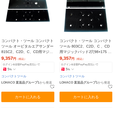
コンパクト・ツール コンパクト
コンパクト・ツール コンパクト
ツール オービタルエアサンダー
ツール 803C2、C2D、C 、CD
815C2、C2D、C、CD用マジッ
用マジックパッドJ穴98×175 22
クパッド73×238 22913MA 1枚
9141MA 1枚（直送品）
9,357
9,357
円
円
（税込）
（税込）
（直送品）
ログイン&全額PayPay支払いで
ログイン&全額PayPay支払いで
5
5
%
%
コンパクトツール
コンパクトツール
LOHACO 直送品グループ1
から発送
LOHACO 直送品グループ1
から発送
カートに入れる
カートに入れる