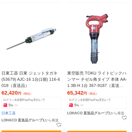
日東工器 日東 ジェットタガネ
東空販売 TOKU ライトピックハ
(53679) AJC-16 1台(1個) 116-6
ンマー チゼル角タイプ 本体 AA-
018（直送品）
1.3B-H 1台 367-9187（直送
品）
62,420
65,342
円
円
（税込）
（税込）
ログイン&全額PayPay支払いで
ログイン&全額PayPay支払いで
5
5
%
%
日東工器
LOHACO 直送品グループ1
から発送
LOHACO 直送品グループ1
から発送