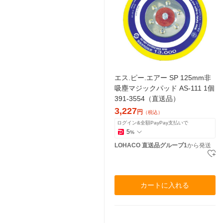
エス.ピー.エアー SP 125mm非
吸塵マジックパッド AS-111 1個
391-3554（直送品）
3,227
円
（税込）
ログイン&全額PayPay支払いで
5
%
LOHACO 直送品グループ1
から発送
カートに入れる