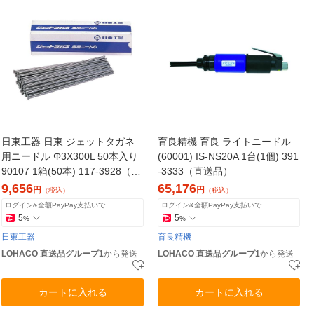
日東工器 日東 ジェットタガネ
育良精機 育良 ライトニードル
用ニードル Φ3X300L 50本入り
(60001) IS-NS20A 1台(1個) 391
90107 1箱(50本) 117-3928（直
-3333（直送品）
送品）
9,656
65,176
円
円
（税込）
（税込）
ログイン&全額PayPay支払いで
ログイン&全額PayPay支払いで
5
5
%
%
日東工器
育良精機
LOHACO 直送品グループ1
から発送
LOHACO 直送品グループ1
から発送
カートに入れる
カートに入れる