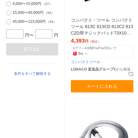
4,000〜15,000円
（27）
15,000〜45,000円
（53）
コンパクト・ツール コンパクト
45,000〜123,000円
（55）
ツール 813C 813CD 813C2 813
C2D用マジックパッド73X108 2
円〜
円
3318 1個(1枚)（直送品）
4,393
円
（税込）
ログイン&全額PayPay支払いで
絞り込む
5
%
コンパクトツール
LOHACO 直送品グループ1
から発送
条件をすべて解除する
カートに入れる