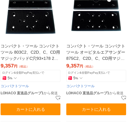
コンパクト・ツール コンパクト
コンパクト・ツール コンパクト
ツール 803C2、C2D、C、CD用
ツール オービタルエアサンダー
マジックパッドC穴93×178 229
875C2、C2D、C、CD用マジッ
14MA 1枚 807-1319（直送品）
クパッド72×172 22983 1枚（直
9,357
9,357
円
円
（税込）
（税込）
送品）
ログイン&全額PayPay支払いで
ログイン&全額PayPay支払いで
5
5
%
%
コンパクトツール
コンパクトツール
LOHACO 直送品グループ1
から発送
LOHACO 直送品グループ1
から発送
カートに入れる
カートに入れる