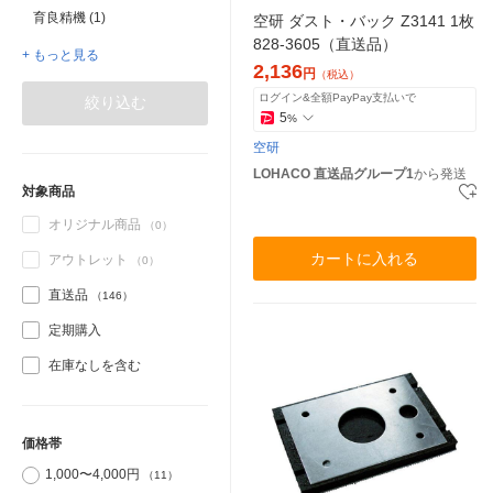
育良精機 (1)
空研 ダスト・バック Z3141 1枚
828-3605（直送品）
+ もっと見る
2,136
円
（税込）
ログイン&全額PayPay支払いで
絞り込む
5
%
空研
LOHACO 直送品グループ1
から発送
対象商品
オリジナル商品
（0）
カートに入れる
アウトレット
（0）
直送品
（146）
定期購入
在庫なしを含む
価格帯
1,000〜4,000円
（11）