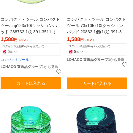
コンパクト・ツール コンパクト
コンパクト・ツール コンパクト
ツール φ123x10tクッションパ
ツール 73x105x10tクッション
ッド 288762 1枚 391-3511（直
パッド 20832 1個(1枚) 391-348
送品）
1（直送品）
1,588
1,588
円
円
（税込）
（税込）
ログイン&全額PayPay支払いで
ログイン&全額PayPay支払いで
5
5
%
%
コンパクトツール
LOHACO 直送品グループ1
から発送
LOHACO 直送品グループ1
から発送
カートに入れる
カートに入れる