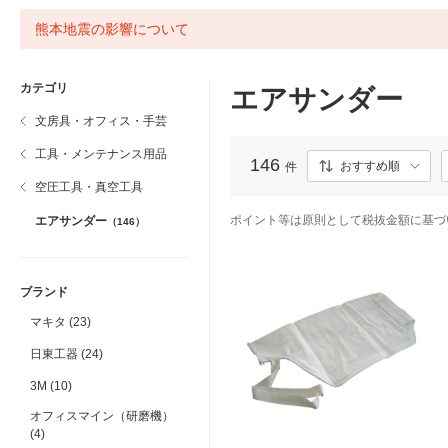
熊本地震の影響について
カテゴリ
エアサンダー
文房具・オフィス・手芸
工具・メンテナンス用品
146
おすすめ順
件
空圧工具・真空工具
ポイント等は原則として税抜金額に基づ
エアサンダー
（146）
ブランド
マキタ (23)
日東工器 (24)
3M (10)
オフィスマイン（研磨機）
(4)