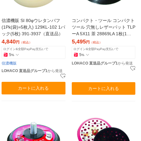
信濃機販 SI 80φウレタンバフ
コンパクト・ツール コンパクト
(1Pk(袋)=5枚入) 129KL-102 1パ
ツール 穴無しレザーパット TLP
ック(5枚) 391-3937（直送品）
ーA 5X11 茶 28869LA 1枚(1個)
366-3841（直送品）
4,840
5,495
円
円
（税込）
（税込）
ログイン&全額PayPay支払いで
ログイン&全額PayPay支払いで
5
5
%
%
信濃機販
LOHACO 直送品グループ1
から発送
LOHACO 直送品グループ1
から発送
カートに入れる
カートに入れる