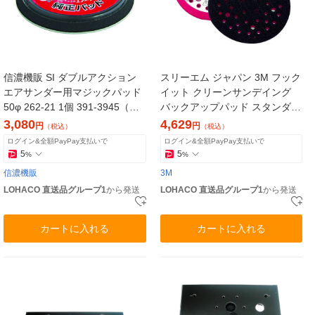
信濃機販 SI ダブルアクション
スリーエム ジャパン 3M フック
エアサンダー用マジックパッド
イット クリーンサンデイング
50φ 262-21 1個 391-3945（直
バックアップパッド スタンダー
送品）
ド PN20353 CSDP RED 1枚
3,080
4,629
円
円
（税込）
（税込）
（直送品）
ログイン&全額PayPay支払いで
ログイン&全額PayPay支払いで
5
5
%
%
信濃機販
3M
LOHACO 直送品グループ1
から発送
LOHACO 直送品グループ1
から発送
カートに入れる
カートに入れる