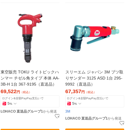
東空販売 TOKU ライトピックハ
スリーエム ジャパン 3M ブツ取
ンマー チゼル角タイプ 本体 AA-
りサンダー 3125 ASD 1台 295-
3B-H 1台 367-9195（直送品）
9992（直送品）
69,522
67,357
円
円
（税込）
（税込）
ログイン&全額PayPay支払いで
ログイン&全額PayPay支払いで
5
5
%
%
LOHACO 直送品グループ1
から発送
3M
LOHACO 直送品グループ1
から発送