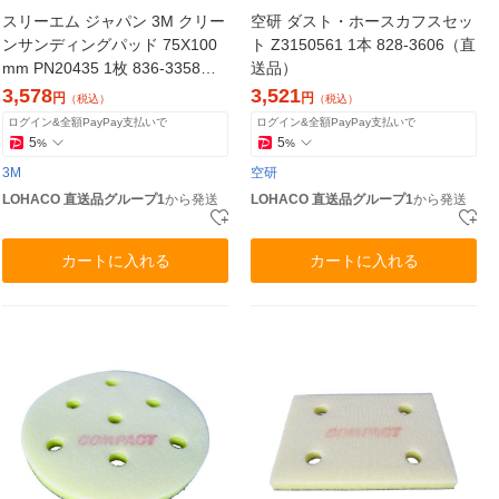
スリーエム ジャパン 3M クリー
空研 ダスト・ホースカフスセッ
ンサンディングパッド 75X100
ト Z3150561 1本 828-3606（直
mm PN20435 1枚 836-3358
送品）
（直送品）
3,578
3,521
円
円
（税込）
（税込）
ログイン&全額PayPay支払いで
ログイン&全額PayPay支払いで
5
5
%
%
3M
空研
LOHACO 直送品グループ1
から発送
LOHACO 直送品グループ1
から発送
カートに入れる
カートに入れる