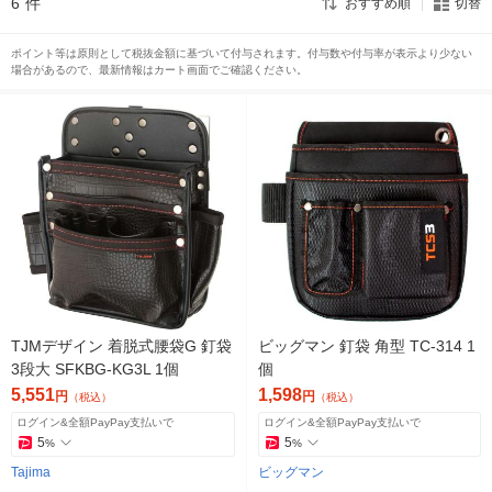
6
件
おすすめ順
切替
ポイント等は原則として税抜金額に基づいて付与されます。付与数や付与率が表示より少ない
場合があるので、最新情報はカート画面でご確認ください。
TJMデザイン 着脱式腰袋G 釘袋
ビッグマン 釘袋 角型 TC-314 1
3段大 SFKBG-KG3L 1個
個
5,551
1,598
円
円
（税込）
（税込）
ログイン&全額PayPay支払いで
ログイン&全額PayPay支払いで
5
5
%
%
Tajima
ビッグマン