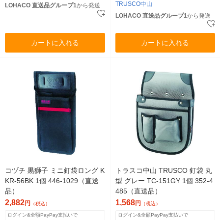
TRUSCO中山
LOHACO 直送品グループ1
から発送
LOHACO 直送品グループ1
から発送
カートに入れる
カートに入れる
コヅチ 黒獅子 ミニ釘袋ロング K
トラスコ中山 TRUSCO 釘袋 丸
KR-56BK 1個 446-1029（直送
型 グレー TC-151GY 1個 352-4
品）
485（直送品）
2,882
1,568
円
円
（税込）
（税込）
ログイン&全額PayPay支払いで
ログイン&全額PayPay支払いで