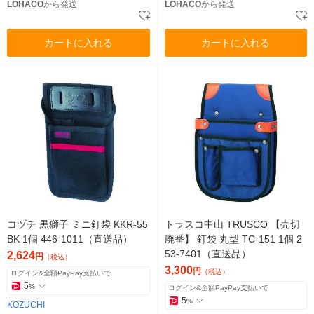
LOHACO
から発送
LOHACO
から発送
カートに入れる
カートに入れる
コヅチ 黒獅子 ミニ釘袋 KKR-55
トラスコ中山 TRUSCO 【売切
BK 1個 446-1011（直送品）
廃番】 釘袋 丸型 TC-151 1個 2
53-7401（直送品）
2,624
円
（税込）
3,300
円
（税込）
ログイン&全額PayPay支払いで
5
%
ログイン&全額PayPay支払いで
5
%
KOZUCHI