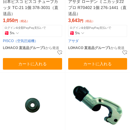
日本ピスコ ピスコ チューブカ
アサダ ローデン ミニカッタ22
ッタ TC-21 1個 378-3031（直
プロ R70402 1個 276-1441（直
送品）
送品）
1,050
3,643
円
円
（税込）
（税込）
ログイン&全額PayPay支払いで
ログイン&全額PayPay支払いで
5
5
%
%
PISCO（空気圧縮機）
アサダ
LOHACO 直送品グループ1
から発送
LOHACO 直送品グループ1
から発送
カートに入れる
カートに入れる