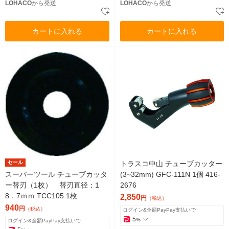
LOHACO
から発送
LOHACO
から発送
カートに入れる
カートに入れる
セール
トラスコ中山 チューブカッター
スーパーツール チューブカッタ
(3~32mm) GFC-111N 1個 416-
ー替刃（1枚） 替刃直径：1
2676
8．7ｍｍ TCC105 1枚
2,850
円
（税込）
940
円
（税込）
ログイン&全額PayPay支払いで
5
%
ログイン&全額PayPay支払いで