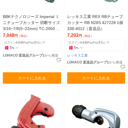
BBKテクノロジーズ Imperial ミ
レッキス工業 REX RBチューブ
ニチューブカッター 切断サイズ
カッター RB N28S 427228 1個
3/16~7/8(5~22mm) TC-2050 1
338-4012（直送品）
個（直送品）
7,048
7,202
円
円
（税込）
（税込）
ログイン&全額PayPay支払いで
ログイン&全額PayPay支払いで
5
5
%
%
LOHACO 直送品グループ1
から発送
レッキス工業
LOHACO 直送品グループ1
から発送
カートに入れる
カートに入れる