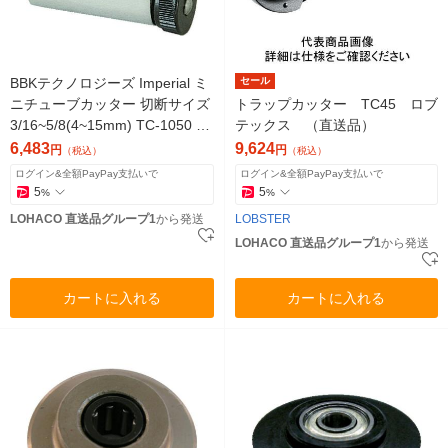
BBKテクノロジーズ Imperial ミ
セール
ニチューブカッター 切断サイズ
トラップカッター TC45 ロブ
3/16~5/8(4~15mm) TC-1050 1
テックス （直送品）
個（直送品）
6,483
9,624
円
円
（税込）
（税込）
ログイン&全額PayPay支払いで
ログイン&全額PayPay支払いで
5
5
%
%
LOHACO 直送品グループ1
から発送
LOBSTER
LOHACO 直送品グループ1
から発送
カートに入れる
カートに入れる