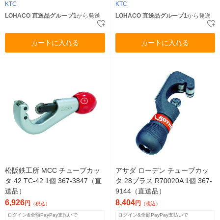
KTC
KTC
LOHACO 直送品グループ1
から発送
LOHACO 直送品グループ1
から発送
カートに入れる
カートに入れる
松阪鉄工所 MCC チューブカッ
アサダ ローデン チューブカッ
タ 42 TC-42 1個 367-3847（直
タ 28プラス R70020A 1個 367-
送品）
9144（直送品）
6,926
8,404
円
円
（税込）
（税込）
ログイン&全額PayPay支払いで
ログイン&全額PayPay支払いで