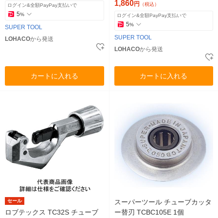
1,860
円
（税込）
ログイン&全額PayPay支払いで
5
%
ログイン&全額PayPay支払いで
5
%
SUPER TOOL
SUPER TOOL
LOHACO
から発送
LOHACO
から発送
カートに入れる
カートに入れる
セール
スーパーツール チューブカッタ
ロブテックス TC32S チューブ
ー替刃 TCBC105E 1個