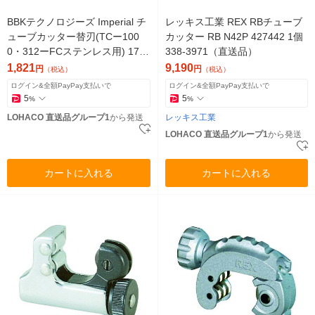
BBKテクノロジーズ Imperial チ
レッキス工業 REX RBチューブ
ューブカッター替刃(TCー100
カッター RB N42P 427442 1個
0・312ーFCステンレス用) 175
338-3971（直送品）
046 1枚(1個)（直送品）
1,821
9,190
円
円
（税込）
（税込）
ログイン&全額PayPay支払いで
ログイン&全額PayPay支払いで
5
5
%
%
LOHACO 直送品グループ1
から発送
レッキス工業
LOHACO 直送品グループ1
から発送
カートに入れる
カートに入れる