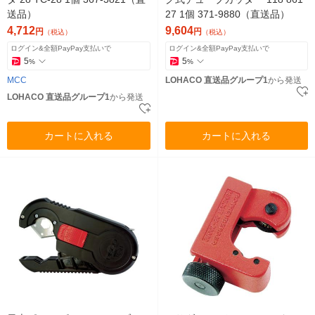
送品）
27 1個 371-9880（直送品）
4,712
9,604
円
円
（税込）
（税込）
ログイン&全額PayPay支払いで
ログイン&全額PayPay支払いで
5
5
%
%
MCC
LOHACO 直送品グループ1
から発送
LOHACO 直送品グループ1
から発送
カートに入れる
カートに入れる