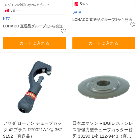
5
%
ログイン&全額PayPay支払いで
5
%
SATA
KTC
LOHACO 直送品グループ1
から発送
LOHACO 直送品グループ1
から発送
カートに入れる
カートに入れる
アサダ ローデン チューブカッ
日本エマソン RIDGID ステンレ
タ 42プラス R70021A 1個 367-
ス管強力型チューブカッター替
9152（直送品）
刃 33190 1枚 122-9443（直送