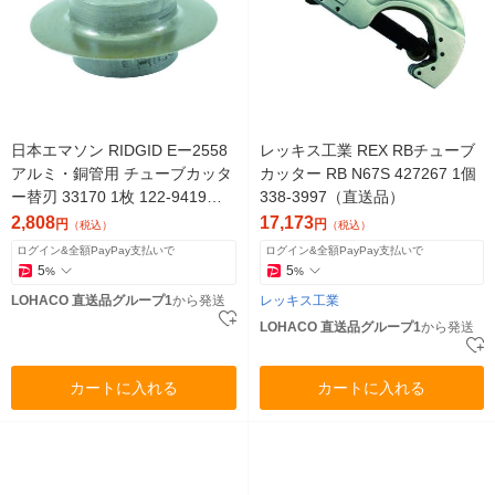
日本エマソン RIDGID Eー2558
レッキス工業 REX RBチューブ
アルミ・銅管用 チューブカッタ
カッター RB N67S 427267 1個
ー替刃 33170 1枚 122-9419
338-3997（直送品）
（直送品）
2,808
17,173
円
円
（税込）
（税込）
ログイン&全額PayPay支払いで
ログイン&全額PayPay支払いで
5
5
%
%
LOHACO 直送品グループ1
から発送
レッキス工業
LOHACO 直送品グループ1
から発送
カートに入れる
カートに入れる