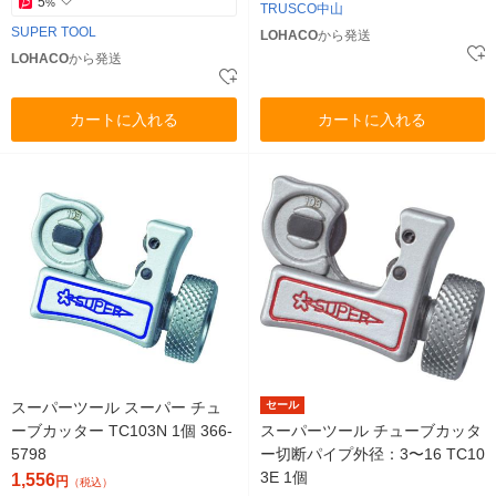
5
%
TRUSCO中山
SUPER TOOL
LOHACO
から発送
LOHACO
から発送
カートに入れる
カートに入れる
スーパーツール スーパー チュ
セール
ーブカッター TC103N 1個 366-
スーパーツール チューブカッタ
5798
ー切断パイプ外径：3〜16 TC10
3E 1個
1,556
円
（税込）