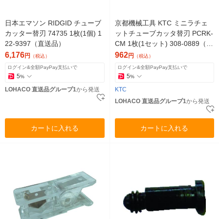
日本エマソン RIDGID チューブ
京都機械工具 KTC ミニラチェ
カッター替刃 74735 1枚(1個) 1
ットチューブカッタ替刃 PCRK-
22-9397（直送品）
CM 1枚(1セット) 308-0889（直
送品）
6,176
962
円
円
（税込）
（税込）
ログイン&全額PayPay支払いで
ログイン&全額PayPay支払いで
5
5
%
%
LOHACO 直送品グループ1
から発送
KTC
LOHACO 直送品グループ1
から発送
カートに入れる
カートに入れる