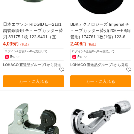
日本エマソン RIDGID Eー2191
BBKテクノロジーズ Imperial チ
鋼管銅管用 チューブカッター替
ューブカッター替刃(206ーFB銅
刃 33175 1枚 122-9401（直送
管用) 174761 1枚(1個) 123-661
品）
0（直送品）
4,035
2,406
円
円
（税込）
（税込）
ログイン&全額PayPay支払いで
ログイン&全額PayPay支払いで
5
5
%
%
LOHACO 直送品グループ1
から発送
LOHACO 直送品グループ1
から発送
カートに入れる
カートに入れる