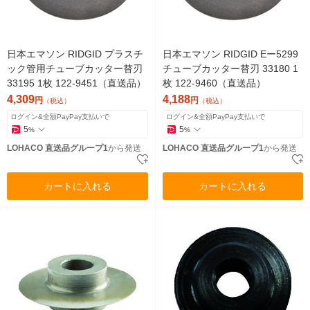
日本エマソン RIDGID プラスチ
日本エマソン RIDGID Eー5299
ック管用チューブカッター替刃
チューブカッター替刃 33180 1
33195 1枚 122-9451（直送品）
枚 122-9460（直送品）
4,309
4,188
円
円
（税込）
（税込）
ログイン&全額PayPay支払いで
ログイン&全額PayPay支払いで
5
5
%
%
LOHACO 直送品グループ1
から発送
LOHACO 直送品グループ1
から発送
カートに入れる
カートに入れる