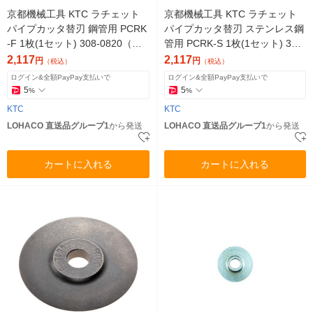
京都機械工具 KTC ラチェット
京都機械工具 KTC ラチェット
パイプカッタ替刃 鋼管用 PCRK
パイプカッタ替刃 ステンレス鋼
-F 1枚(1セット) 308-0820（直
管用 PCRK-S 1枚(1セット) 308-
送品）
0838（直送品）
2,117
2,117
円
円
（税込）
（税込）
ログイン&全額PayPay支払いで
ログイン&全額PayPay支払いで
5
5
%
%
KTC
KTC
LOHACO 直送品グループ1
から発送
LOHACO 直送品グループ1
から発送
カートに入れる
カートに入れる