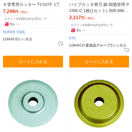
キ管専用カッター TC107F 1丁
パイプカッタ替刃 銅 樹脂管用 P
CRK-C 1枚(1セット) 308-0862
7,249
円
（税込）
（直送品）
2,117
円
（税込）
ログイン&全額PayPay支払いで
5
%
ログイン&全額PayPay支払いで
5
%
SUPER TOOL
KTC
LOHACO
から発送
LOHACO 直送品グループ1
から発送
カートに入れる
カートに入れる