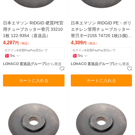
日本エマソン RIDGID 硬質PE官
日本エマソン RIDGID PE・ポリ
用チューブカッター替刃 33210
エチレン管用チューブカッター
1枚 122-9354（直送品）
替刃 Eー2155 74720 1枚(1個) 1
22-9371（直送品）
4,287
4,309
円
円
（税込）
（税込）
ログイン&全額PayPay支払いで
ログイン&全額PayPay支払いで
5
5
%
%
LOHACO 直送品グループ1
から発送
LOHACO 直送品グループ1
から発送
カートに入れる
カートに入れる