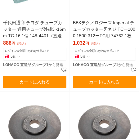
千代田通商 チヨダ チューブカ
BBKテクノロジーズ Imperial チ
ッター 適用チューブ外径3~16m
ューブカッター刃ネジ TCー100
m TC-16 1個 148-4401（直送
0.1500.312ーFC用 74762 1枚(1
品）
個)（直送品）
888
1,032
円
円
（税込）
（税込）
ログイン&全額PayPay支払いで
ログイン&全額PayPay支払いで
5
5
%
%
LOHACO 直送品グループ1
から発送
LOHACO 直送品グループ1
から発送
カートに入れる
カートに入れる