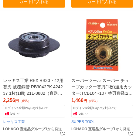
カートに入れる
カートに入れる
レッキス工業 REX RB30・42用
スーパーツール スーパー チュ
替刃 被覆銅管 RB3042PK 4242
ーブカッター替刃(1枚)適用カッ
37 1枚(1個) 211-8882（直送
ター:TCB104~107 替刃直径:22.
品）
0mm TCBC105 1枚（直送品）
2,256
1,466
円
円
（税込）
（税込）
ログイン&全額PayPay支払いで
ログイン&全額PayPay支払いで
5
5
%
%
レッキス工業
SUPER TOOL
LOHACO 直送品グループ1
から発送
LOHACO 直送品グループ1
から発送