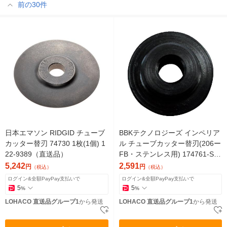
前の30件
日本エマソン RIDGID チューブ
BBKテクノロジーズ インペリア
カッター替刃 74730 1枚(1個) 1
ル チューブカッター替刃(206ー
22-9389（直送品）
FB・ステンレス用) 174761-S 1
枚(1個) 123-6580（直送品）
5,242
2,591
円
円
（税込）
（税込）
ログイン&全額PayPay支払いで
ログイン&全額PayPay支払いで
5
5
%
%
LOHACO 直送品グループ1
から発送
LOHACO 直送品グループ1
から発送