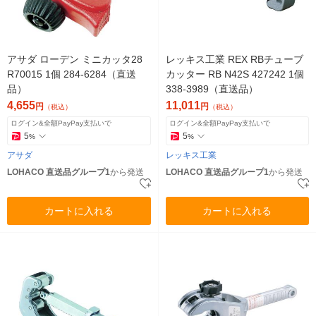
アサダ ローデン ミニカッタ28
レッキス工業 REX RBチューブ
R70015 1個 284-6284（直送
カッター RB N42S 427242 1個
品）
338-3989（直送品）
4,655
11,011
円
円
（税込）
（税込）
ログイン&全額PayPay支払いで
ログイン&全額PayPay支払いで
5
5
%
%
アサダ
レッキス工業
LOHACO 直送品グループ1
から発送
LOHACO 直送品グループ1
から発送
カートに入れる
カートに入れる