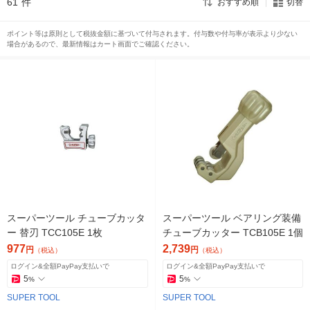
61
件
おすすめ順
切替
ポイント等は原則として税抜金額に基づいて付与されます。付与数や付与率が表示より少ない
場合があるので、最新情報はカート画面でご確認ください。
スーパーツール チューブカッタ
スーパーツール ベアリング装備
ー 替刃 TCC105E 1枚
チューブカッター TCB105E 1個
977
2,739
円
円
（税込）
（税込）
ログイン&全額PayPay支払いで
ログイン&全額PayPay支払いで
5
5
%
%
SUPER TOOL
SUPER TOOL