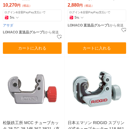
品）
10,270
2,880
円
円
（税込）
（税込）
ログイン&全額PayPay支払いで
ログイン&全額PayPay支払いで
5
5
%
%
アサダ
LOHACO 直送品グループ1
から発送
LOHACO 直送品グループ1
から発送
カートに入れる
カートに入れる
松阪鉄工所 MCC チューブカッ
日本エマソン RIDGID スプリン
タ 28 TC-28 1個 367-3821（直
グ式チューブカッター 118 861