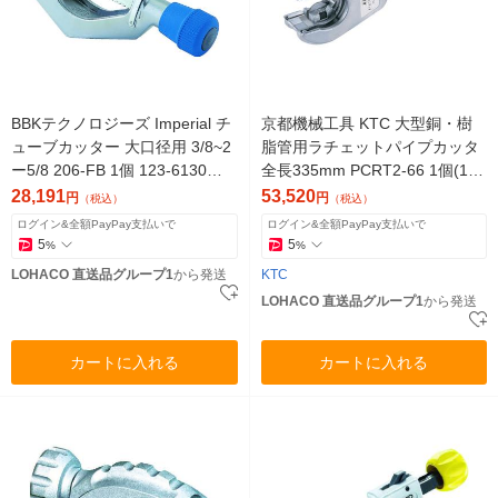
BBKテクノロジーズ Imperial チ
京都機械工具 KTC 大型銅・樹
ューブカッター 大口径用 3/8~2
脂管用ラチェットパイプカッタ
ー5/8 206-FB 1個 123-6130
全長335mm PCRT2-66 1個(1セ
（直送品）
ット) 308-0854（直送品）
28,191
53,520
円
円
（税込）
（税込）
ログイン&全額PayPay支払いで
ログイン&全額PayPay支払いで
5
5
%
%
LOHACO 直送品グループ1
から発送
KTC
LOHACO 直送品グループ1
から発送
カートに入れる
カートに入れる