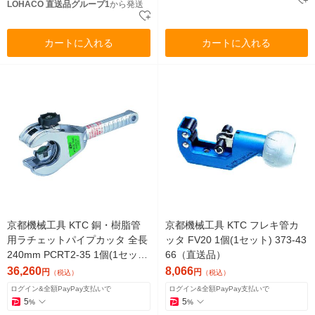
LOHACO 直送品グループ1
から発送
カートに入れる
カートに入れる
京都機械工具 KTC 銅・樹脂管
京都機械工具 KTC フレキ管カ
用ラチェットパイプカッタ 全長
ッタ FV20 1個(1セット) 373-43
240mm PCRT2-35 1個(1セッ
66（直送品）
ト) 308-0846（直送品）
36,260
8,066
円
円
（税込）
（税込）
ログイン&全額PayPay支払いで
ログイン&全額PayPay支払いで
5
5
%
%