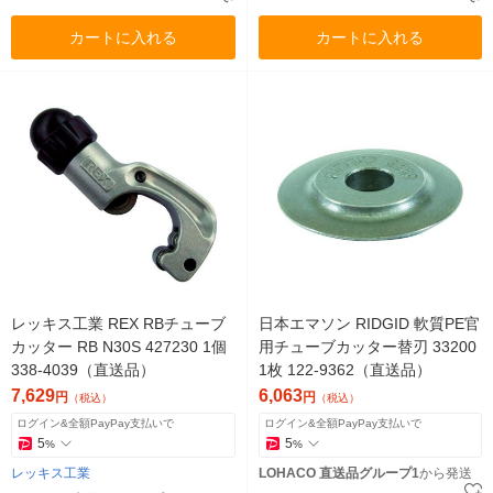
カートに入れる
カートに入れる
レッキス工業 REX RBチューブ
日本エマソン RIDGID 軟質PE官
カッター RB N30S 427230 1個
用チューブカッター替刃 33200
338-4039（直送品）
1枚 122-9362（直送品）
7,629
6,063
円
円
（税込）
（税込）
ログイン&全額PayPay支払いで
ログイン&全額PayPay支払いで
5
5
%
%
レッキス工業
LOHACO 直送品グループ1
から発送