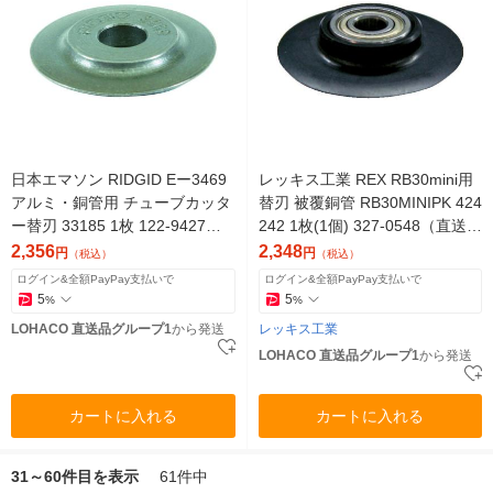
日本エマソン RIDGID Eー3469
レッキス工業 REX RB30mini用
アルミ・銅管用 チューブカッタ
替刃 被覆銅管 RB30MINIPK 424
ー替刃 33185 1枚 122-9427
242 1枚(1個) 327-0548（直送
（直送品）
品）
2,356
2,348
円
円
（税込）
（税込）
ログイン&全額PayPay支払いで
ログイン&全額PayPay支払いで
5
5
%
%
LOHACO 直送品グループ1
から発送
レッキス工業
LOHACO 直送品グループ1
から発送
カートに入れる
カートに入れる
31～60件目を表示
61件中