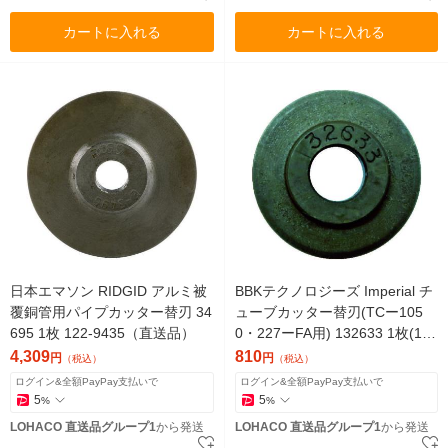
カートに入れる
カートに入れる
日本エマソン RIDGID アルミ被
BBKテクノロジーズ Imperial チ
覆銅管用パイプカッター替刃 34
ューブカッター替刃(TCー105
695 1枚 122-9435（直送品）
0・227ーFA用) 132633 1枚(1
個) 123-6628（直送品）
4,309
810
円
円
（税込）
（税込）
ログイン&全額PayPay支払いで
ログイン&全額PayPay支払いで
5
5
%
%
LOHACO 直送品グループ1
から発送
LOHACO 直送品グループ1
から発送