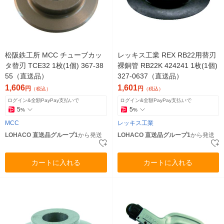
松阪鉄工所 MCC チューブカッ
レッキス工業 REX RB22用替刃
タ替刃 TCE32 1枚(1個) 367-38
裸銅管 RB22K 424241 1枚(1個)
55（直送品）
327-0637（直送品）
1,606
1,601
円
円
（税込）
（税込）
ログイン&全額PayPay支払いで
ログイン&全額PayPay支払いで
5
5
%
%
MCC
レッキス工業
LOHACO 直送品グループ1
から発送
LOHACO 直送品グループ1
から発送
カートに入れる
カートに入れる