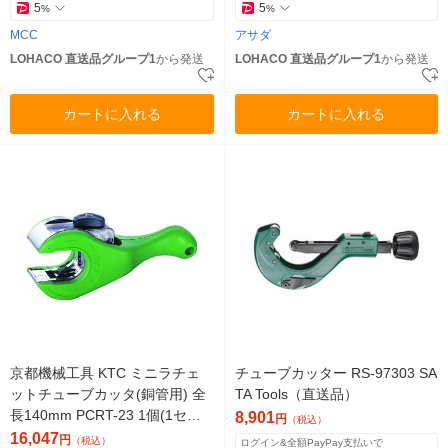
5
5
%
%
MCC
アサダ
LOHACO 直送品グループ1
から発送
LOHACO 直送品グループ1
から発送
カートに入れる
カートに入れる
京都機械工具 KTC ミニラチェ
チューブカッター RS-97303 SA
ットチューブカッタ(銅管用) 全
TA Tools（直送品）
長140mm PCRT-23 1個(1セッ
8,901
円
（税込）
ト) 308-0871（直送品）
16,047
円
（税込）
ログイン&全額PayPay支払いで