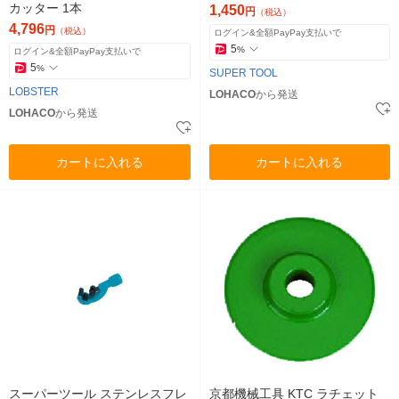
カッター 1本
1,450
円
（税込）
4,796
円
（税込）
ログイン&全額PayPay支払いで
5
%
ログイン&全額PayPay支払いで
5
%
SUPER TOOL
LOBSTER
LOHACO
から発送
LOHACO
から発送
カートに入れる
カートに入れる
スーパーツール ステンレスフレ
京都機械工具 KTC ラチェット