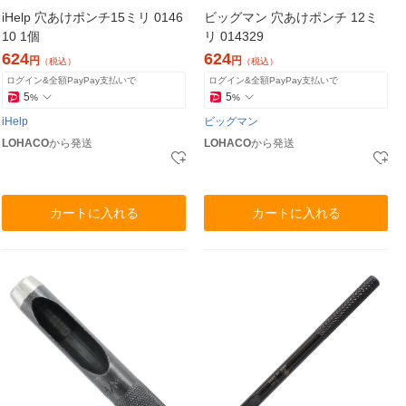
iHelp 穴あけポンチ15ミリ 0146
ビッグマン 穴あけポンチ 12ミ
10 1個
リ 014329
624
624
円
円
（税込）
（税込）
ログイン&全額PayPay支払いで
ログイン&全額PayPay支払いで
5
5
%
%
iHelp
ビッグマン
LOHACO
から発送
LOHACO
から発送
カートに入れる
カートに入れる