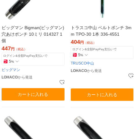
ビッグマン Bigman(ビッグマン)
トラスコ中山 ベルトポンチ 3m
穴あけポンチ 10ミリ 014327 1
m TPO-30 1本 336-4551
個
404
円
（税込）
447
円
（税込）
ログイン&全額PayPay支払いで
5
%
ログイン&全額PayPay支払いで
5
%
TRUSCO中山
ビッグマン
LOHACO
から発送
LOHACO
から発送
カートに入れる
カートに入れる