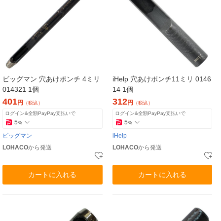
ビッグマン 穴あけポンチ 4ミリ
iHelp 穴あけポンチ11ミリ 0146
014321 1個
14 1個
401
312
円
円
（税込）
（税込）
ログイン&全額PayPay支払いで
ログイン&全額PayPay支払いで
5
5
%
%
ビッグマン
iHelp
LOHACO
から発送
LOHACO
から発送
カートに入れる
カートに入れる