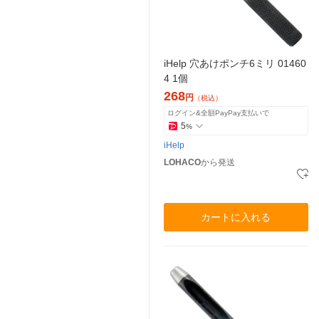
iHelp 穴あけポンチ6ミリ 01460
4 1個
268
円
（税込）
ログイン&全額PayPay支払いで
5
%
iHelp
LOHACO
から発送
カートに入れる