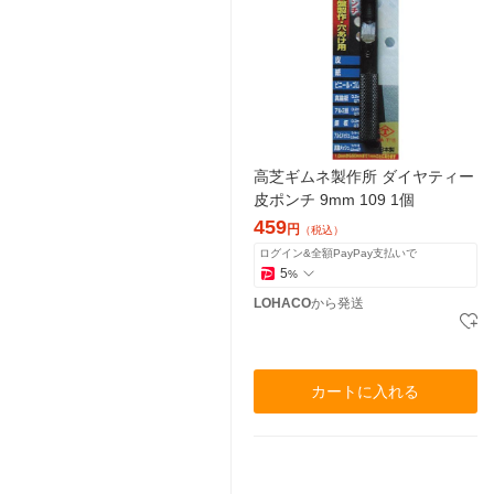
高芝ギムネ製作所 ダイヤティー
皮ポンチ 9mm 109 1個
459
円
（税込）
ログイン&全額PayPay支払いで
5
%
LOHACO
から発送
カートに入れる