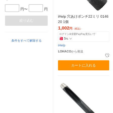
円〜
円
iHelp 穴あけポンチ22ミリ 0146
絞り込む
20 1個
1,002
円
（税込）
ログイン&全額PayPay支払いで
5
%
条件をすべて解除する
iHelp
LOHACO
から発送
カートに入れる