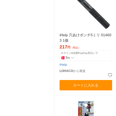
iHelp 穴あけポンチ5ミリ 01460
3 1個
217
円
（税込）
ログイン&全額PayPay支払いで
5
%
iHelp
LOHACO
から発送
カートに入れる