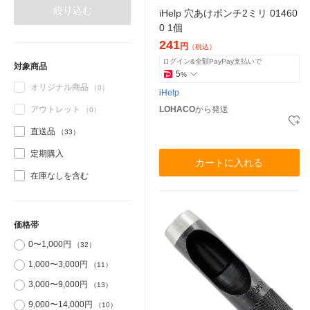
絞り込む
iHelp 穴あけポンチ2ミリ 01460
0 1個
241
円
（税込）
ログイン&全額PayPay支払いで
対象商品
5
%
オリジナル商品
（0）
iHelp
アウトレット
LOHACO
から発送
（0）
直送品
（33）
定期購入
カートに入れる
在庫なしを含む
価格帯
0〜1,000円
（32）
1,000〜3,000円
（11）
3,000〜9,000円
（13）
9,000〜14,000円
（10）