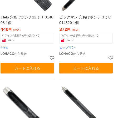
iHelp 穴あけポンチ12ミリ 0146
ビッグマン 穴あけポンチ 3ミリ
08 1個
014320 1個
440
372
円
円
（税込）
（税込）
ログイン&全額PayPay支払いで
ログイン&全額PayPay支払いで
5
5
%
%
iHelp
ビッグマン
LOHACO
から発送
LOHACO
から発送
カートに入れる
カートに入れる