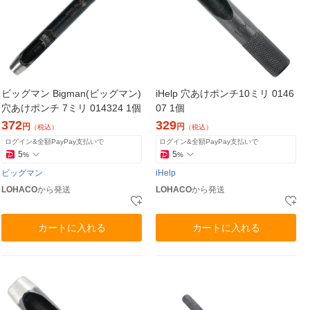
ビッグマン Bigman(ビッグマン)
iHelp 穴あけポンチ10ミリ 0146
穴あけポンチ 7ミリ 014324 1個
07 1個
372
329
円
円
（税込）
（税込）
ログイン&全額PayPay支払いで
ログイン&全額PayPay支払いで
5
5
%
%
ビッグマン
iHelp
LOHACO
から発送
LOHACO
から発送
カートに入れる
カートに入れる