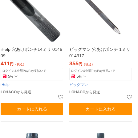
iHelp 穴あけポンチ14ミリ 0146
ビッグマン 穴あけポンチ 1ミリ
09
014317
411
355
円
円
（税込）
（税込）
ログイン&全額PayPay支払いで
ログイン&全額PayPay支払いで
5
5
%
%
iHelp
ビッグマン
LOHACO
から発送
LOHACO
から発送
カートに入れる
カートに入れる