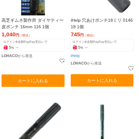
高芝ギムネ製作所 ダイヤティー
iHelp 穴あけポンチ18ミリ 0146
皮ポンチ 16mm 116 1個
18 1個
1,040
745
円
円
（税込）
（税込）
ログイン&全額PayPay支払いで
ログイン&全額PayPay支払いで
5
5
%
%
LOHACO
から発送
iHelp
LOHACO
から発送
カートに入れる
カートに入れる