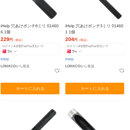
iHelp 穴あけポンチ8ミリ 01460
iHelp 穴あけポンチ3ミリ 01460
6 1個
1 1個
229
204
円
円
（税込）
（税込）
ログイン&全額PayPay支払いで
ログイン&全額PayPay支払いで
5
5
%
%
iHelp
iHelp
LOHACO
から発送
LOHACO
から発送
カートに入れる
カートに入れる