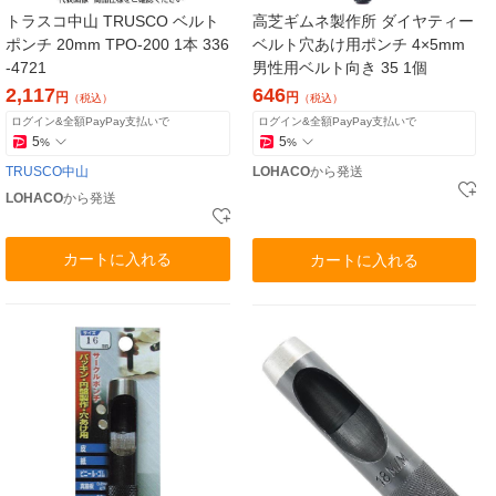
トラスコ中山 TRUSCO ベルト
高芝ギムネ製作所 ダイヤティー
ポンチ 20mm TPO-200 1本 336
ベルト穴あけ用ポンチ 4×5mm
-4721
男性用ベルト向き 35 1個
2,117
646
円
円
（税込）
（税込）
ログイン&全額PayPay支払いで
ログイン&全額PayPay支払いで
5
5
%
%
TRUSCO中山
LOHACO
から発送
LOHACO
から発送
カートに入れる
カートに入れる