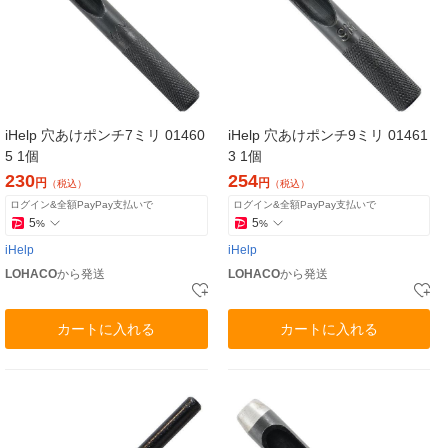
iHelp 穴あけポンチ7ミリ 01460
iHelp 穴あけポンチ9ミリ 01461
5 1個
3 1個
230
254
円
円
（税込）
（税込）
ログイン&全額PayPay支払いで
ログイン&全額PayPay支払いで
5
5
%
%
iHelp
iHelp
LOHACO
から発送
LOHACO
から発送
カートに入れる
カートに入れる