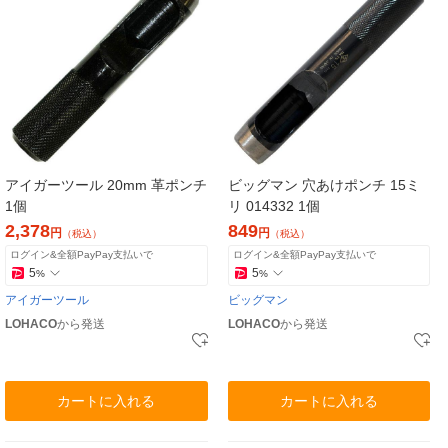
アイガーツール 20mm 革ポンチ
ビッグマン 穴あけポンチ 15ミ
1個
リ 014332 1個
2,378
849
円
円
（税込）
（税込）
ログイン&全額PayPay支払いで
ログイン&全額PayPay支払いで
5
5
%
%
アイガーツール
ビッグマン
LOHACO
から発送
LOHACO
から発送
カートに入れる
カートに入れる