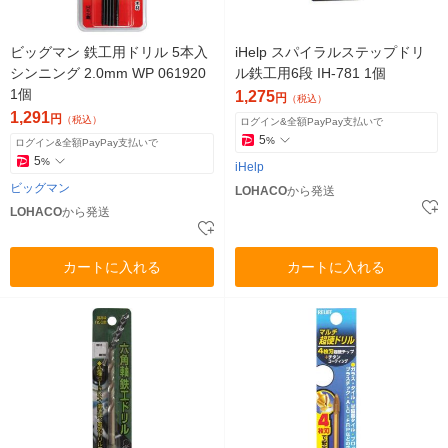
ビッグマン 鉄工用ドリル 5本入
iHelp スパイラルステップドリ
シンニング 2.0mm WP 061920
ル鉄工用6段 IH-781 1個
1個
1,275
円
（税込）
1,291
円
（税込）
ログイン&全額PayPay支払いで
5
%
ログイン&全額PayPay支払いで
5
%
iHelp
ビッグマン
LOHACO
から発送
LOHACO
から発送
カートに入れる
カートに入れる