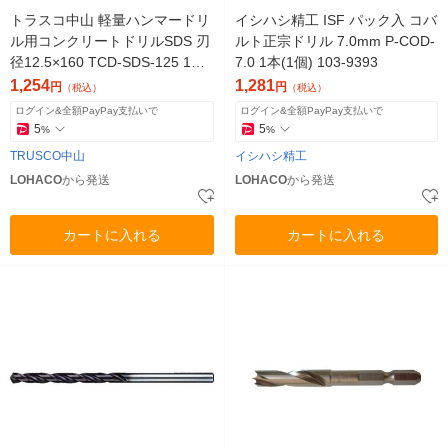
トラスコ中山 軽量ハンマードリ
イシハシ精工 ISF パック入 コバ
ル用コンクリートドリルSDS 刃
ルト正宗ドリル 7.0mm P-COD-
径12.5×160 TCD-SDS-125 1本
7.0 1本(1個) 103-9393
391-1276
1,254
1,281
円
円
（税込）
（税込）
ログイン&全額PayPay支払いで
ログイン&全額PayPay支払いで
5
5
%
%
TRUSCO中山
イシハシ精工
LOHACO
から発送
LOHACO
から発送
カートに入れる
カートに入れる