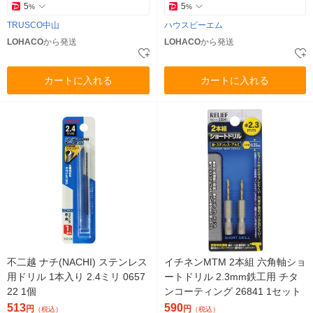
5
5
%
%
TRUSCO中山
ハウスビーエム
LOHACO
から発送
LOHACO
から発送
カートに入れる
カートに入れる
不二越 ナチ(NACHI) ステンレス
イチネンMTM 2本組 六角軸ショ
用ドリル 1本入り 2.4ミリ 0657
ートドリル 2.3mm鉄工用 チタ
22 1個
ンコーティング 26841 1セット
513
590
円
円
（税込）
（税込）