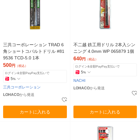
三共コーポレーション TRAD 6
不二越 鉄工用ドリル 2本入シン
角ショートコバルトドリル #81
ニング 4.0mm WP 065879 1個
9536 TCD-5.0 1本
640
円
（税込）
500
円
（税込）
ログイン&全額PayPay支払いで
5
%
ログイン&全額PayPay支払いで
5
%
NACHI
三共コーポレーション
LOHACO
から発送
LOHACO
から発送
カートに入れる
カートに入れる