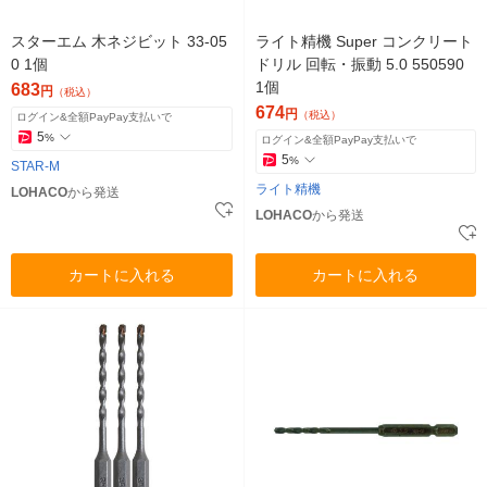
スターエム 木ネジビット 33-05
ライト精機 Super コンクリート
0 1個
ドリル 回転・振動 5.0 550590
1個
683
円
（税込）
674
円
（税込）
ログイン&全額PayPay支払いで
5
%
ログイン&全額PayPay支払いで
5
%
STAR-M
ライト精機
LOHACO
から発送
LOHACO
から発送
カートに入れる
カートに入れる