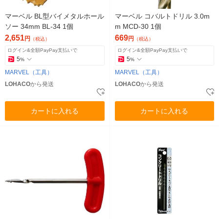
マーベル BL型バイメタルホール
マーベル コバルトドリル 3.0m
ソー 34mm BL-34 1個
m MCD-30 1個
2,651
669
円
円
（税込）
（税込）
ログイン&全額PayPay支払いで
ログイン&全額PayPay支払いで
5
5
%
%
MARVEL（工具）
MARVEL（工具）
LOHACO
から発送
LOHACO
から発送
カートに入れる
カートに入れる