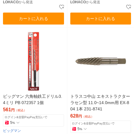
LOHACO
から発送
LOHACO
から発送
カートに入れる
カートに入れる
ビッグマン 六角軸鉄工ドリル3.
トラスコ中山 エキストラクター
4ミリ PB 072357 1個
ラセン型 11.0~14.0mm用 EX-8
04 1本 231-8741
561
円
（税込）
628
円
（税込）
ログイン&全額PayPay支払いで
5
%
ログイン&全額PayPay支払いで
5
%
ビッグマン