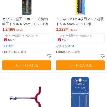
カワシマ盛工 エホート 六角軸
イチネンMTM 4枚刃マルチ超硬
鉄工ドリル 6.5mm ET-6.5 1個
ドリル 5mm 26691 1個
1,249
1,223
円
円
（税込）
（税込）
ログイン&全額PayPay支払いで
ログイン&全額PayPay支払いで
5
5
%
%
EFFORT
イチネンMTM
LOHACO
から発送
LOHACO
から発送
カートに入れる
カートに入れる