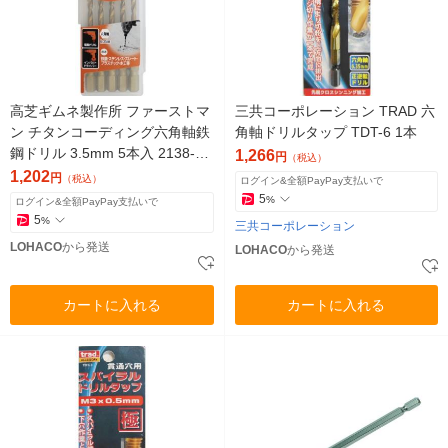
高芝ギムネ製作所 ファーストマ
三共コーポレーション TRAD 六
ン チタンコーディング六角軸鉄
角軸ドリルタップ TDT-6 1本
鋼ドリル 3.5mm 5本入 2138-35
1,266
円
（税込）
1個(5本入)
1,202
円
（税込）
ログイン&全額PayPay支払いで
5
%
ログイン&全額PayPay支払いで
5
%
三共コーポレーション
LOHACO
から発送
LOHACO
から発送
カートに入れる
カートに入れる