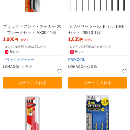
ブラック・アンド・デッカー 木
キソパワーツール ドリル 10種
工ブレードセット AX002 1個
セット 28913 1個
1,000
1,035
円
円
（税込）
（税込）
ログイン&全額PayPay支払いで
ログイン&全額PayPay支払いで
5
5
%
%
ブラック＆デッカー
PROXXON
LOHACO
から発送
LOHACO
から発送
カートに入れる
カートに入れる