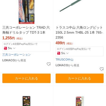
三共コーポレーション TRAD 六
トラスコ中山 六角ロングビット
角軸ドリルタップ TDT-3 1本
150L 2.5mm THBL-25 1本 765-
2356
1,255
円
（税込）
499
円
（税込）
ログイン&全額PayPay支払いで
5
%
ログイン&全額PayPay支払いで
5
%
三共コーポレーション
TRUSCO中山
LOHACO
から発送
LOHACO
から発送
カートに入れる
カートに入れる