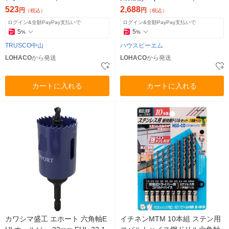
87
523
2,688
円
円
（税込）
（税込）
ログイン&全額PayPay支払いで
ログイン&全額PayPay支払いで
5
5
%
%
TRUSCO中山
ハウスビーエム
LOHACO
から発送
LOHACO
から発送
カートに入れる
カートに入れる
カワシマ盛工 エホート 六角軸E
イチネンMTM 10本組 ステン用