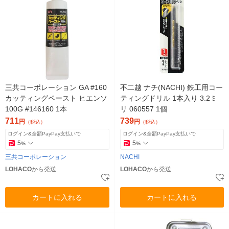
三共コーポレーション GA #160
不二越 ナチ(NACHI) 鉄工用コー
カッティングペースト ヒエンソ
ティングドリル 1本入り 3.2ミ
100G #146160 1本
リ 060557 1個
711
739
円
円
（税込）
（税込）
ログイン&全額PayPay支払いで
ログイン&全額PayPay支払いで
5
5
%
%
三共コーポレーション
NACHI
LOHACO
から発送
LOHACO
から発送
カートに入れる
カートに入れる