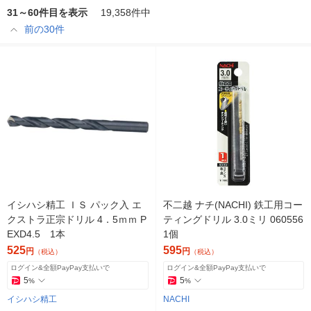
31～60件目を表示
19,358件中
前の30件
イシハシ精工 ＩＳ パック入 エ
不二越 ナチ(NACHI) 鉄工用コー
クストラ正宗ドリル 4．5ｍｍ P
ティングドリル 3.0ミリ 060556
EXD4.5 1本
1個
525
595
円
円
（税込）
（税込）
ログイン&全額PayPay支払いで
ログイン&全額PayPay支払いで
5
5
%
%
イシハシ精工
NACHI