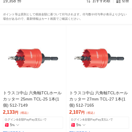
19,358
件
おすすめ順
切替
ポイント等は原則として税抜金額に基づいて付与されます。付与数や付与率が表示より少ない
場合があるので、最新情報はカート画面でご確認ください。
トラスコ中山 六角軸TCLホール
トラスコ中山 六角軸TCLホール
カッター 25mm TCL-25 1本(1
カッター 27mm TCL-27 1本(1
個) 512-7149
個) 512-7165
2,133
2,107
円
円
（税込）
（税込）
ログイン&全額PayPay支払いで
ログイン&全額PayPay支払いで
5
5
%
%