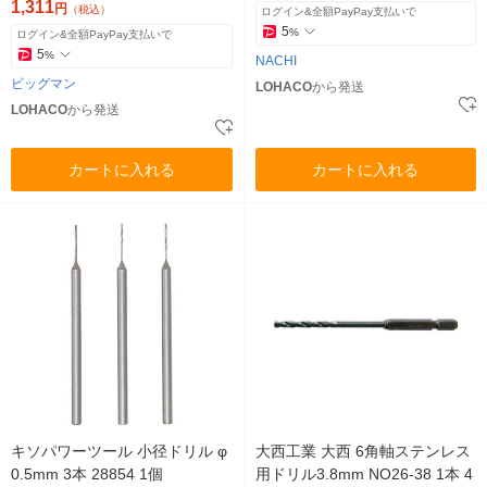
1,311
円
（税込）
ログイン&全額PayPay支払いで
5
%
ログイン&全額PayPay支払いで
5
%
NACHI
ビッグマン
LOHACO
から発送
LOHACO
から発送
カートに入れる
カートに入れる
キソパワーツール 小径ドリル φ
大西工業 大西 6角軸ステンレス
0.5mm 3本 28854 1個
用ドリル3.8mm NO26-38 1本 4