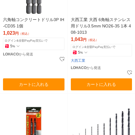
六角軸コンクリートドリル3P IH
大西工業 大西 6角軸ステンレス
-CD35 1個
用ドリル3.5mm NO26-35 1本 4
08-1013
1,023
円
（税込）
1,043
円
（税込）
ログイン&全額PayPay支払いで
5
%
ログイン&全額PayPay支払いで
5
%
LOHACO
から発送
大西工業
LOHACO
から発送
カートに入れる
カートに入れる