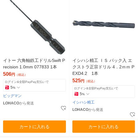
イトー 六角軸鉄工ドリルSwift P
イシハシ精工 ＩＳ パック入 エ
recision 1.0mm 077833 1本
クストラ正宗ドリル 4．2ｍｍ P
EXD4.2 1本
506
円
（税込）
525
円
（税込）
ログイン&全額PayPay支払いで
5
%
ログイン&全額PayPay支払いで
5
%
ビッグマン
イシハシ精工
LOHACO
から発送
LOHACO
から発送
カートに入れる
カートに入れる