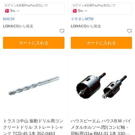
ログイン&全額PayPay支払いで
ログイン&全額PayPay支払いで
5
5
%
%
NACHI
イチネンMTM
LOHACO
から発送
LOHACO
から発送
カートに入れる
カートに入れる
トラスコ中山 振動ドリル用コン
ハウスビーエム ハウスB.M バイ
クリートドリル ストレートシャ
メタルホルソーJ型(コンビ軸・
ンク TCD-45 1本 352-0463
回転用)31φ BMJ-31 1本 330-73