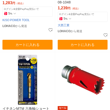
08-1048
1,283
円
（税込）
1,239
円
（税込）
ログイン&全額PayPay支払いで
5
%
ログイン&全額PayPay支払いで
5
%
KiSO POWER TOOL
大西工業
LOHACO
から発送
LOHACO
から発送
カートに入れる
カートに入れる
イチネンMTM 六角軸ショート
セール