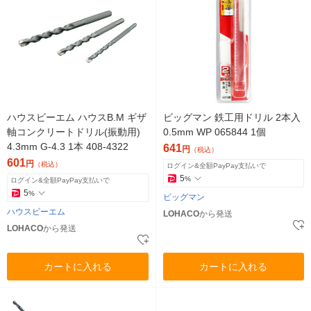
ハウスビーエム ハウスB.M ギザ
ビッグマン 鉄工用ドリル 2本入
軸コンクリートドリル(振動用)
0.5mm WP 065844 1個
4.3mm G-4.3 1本 408-4322
641
円
（税込）
601
円
（税込）
ログイン&全額PayPay支払いで
5
%
ログイン&全額PayPay支払いで
5
%
ビッグマン
ハウスビーエム
LOHACO
から発送
LOHACO
から発送
カートに入れる
カートに入れる