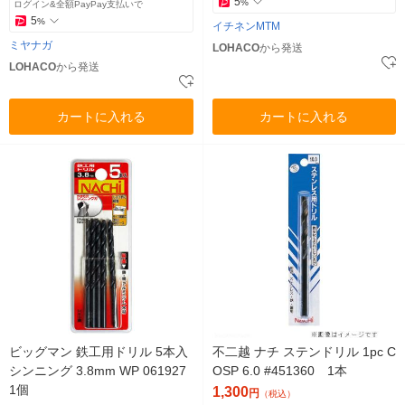
5
%
ログイン&全額PayPay支払いで
5
%
イチネンMTM
ミヤナガ
LOHACO
から発送
LOHACO
から発送
カートに入れる
カートに入れる
ビッグマン 鉄工用ドリル 5本入
不二越 ナチ ステンドリル 1pc C
シンニング 3.8mm WP 061927
OSP 6.0 #451360 1本
1個
1,300
円
（税込）