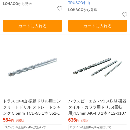
TRUSCO中山
LOHACO
から発送
LOHACO
から発送
カートに入れる
カートに入れる
トラスコ中山 振動ドリル用コン
ハウスビーエム ハウスB.M 磁器
クリートドリル ストレートシャ
タイル・カワラ用ドリル(回転
ンク 5.5mm TCD-55 1本 352-0
用)4.3mm AK-4.3 1本 412-3107
501
564
636
円
円
（税込）
（税込）
ログイン&全額PayPay支払いで
ログイン&全額PayPay支払いで