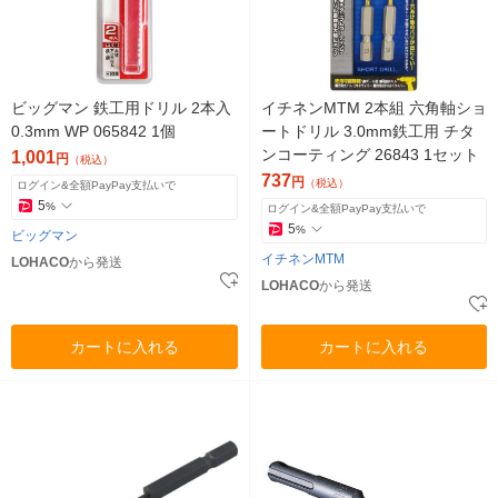
ビッグマン 鉄工用ドリル 2本入
イチネンMTM 2本組 六角軸ショ
0.3mm WP 065842 1個
ートドリル 3.0mm鉄工用 チタ
ンコーティング 26843 1セット
1,001
円
（税込）
737
円
（税込）
ログイン&全額PayPay支払いで
5
%
ログイン&全額PayPay支払いで
5
%
ビッグマン
イチネンMTM
LOHACO
から発送
LOHACO
から発送
カートに入れる
カートに入れる