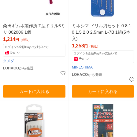
粂田ギムネ製作所 T型ドリル6ミ
ミネシマ ドリル刃セット 0.8 1.
リ 002006 1個
0 1.5 2.0 2.5mm L-7B 1組(5本
入)
1,214
円
（税込）
1,258
円
（税込）
ログイン&全額PayPay支払いで
5
%
ログイン&全額PayPay支払いで
5
%
クメダ
MINESHIMA
LOHACO
から発送
LOHACO
から発送
カートに入れる
カートに入れる