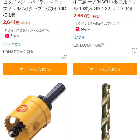
ビッグマン スパイラル ステッ
不二越 ナチ(NACHI) 鉄工用ドリ
プドリル 7段タップ 下穴用 SSD
ル 10本入 SD 4.2ミリ 4.2 1個
-5 1個
2,667
円
（税込）
2,644
円
（税込）
ログイン&全額PayPay支払いで
5
%
ログイン&全額PayPay支払いで
5
%
NACHI
ビッグマン
LOHACO
から発送
LOHACO
から発送
カートに入れる
カートに入れる