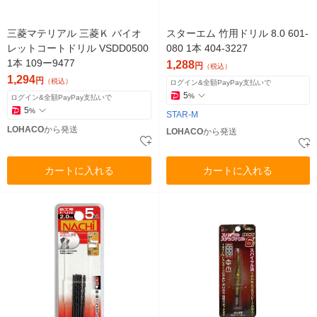
三菱マテリアル 三菱Ｋ バイオ
スターエム 竹用ドリル 8.0 601-
レットコートドリル VSDD0500
080 1本 404-3227
1本 109ー9477
1,288
円
（税込）
1,294
円
（税込）
ログイン&全額PayPay支払いで
5
%
ログイン&全額PayPay支払いで
5
%
STAR-M
LOHACO
から発送
LOHACO
から発送
カートに入れる
カートに入れる