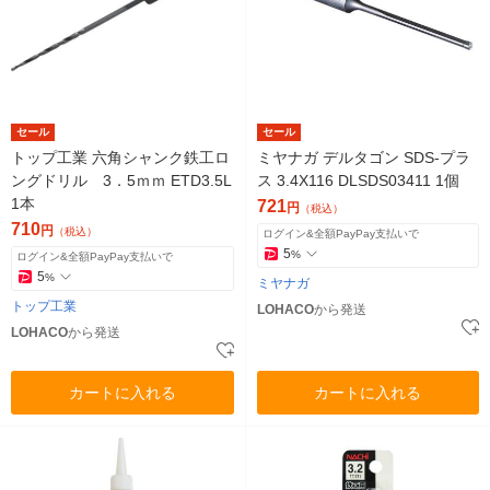
セール
セール
トップ工業 六角シャンク鉄工ロ
ミヤナガ デルタゴン SDS-プラ
ングドリル 3．5ｍｍ ETD3.5L
ス 3.4X116 DLSDS03411 1個
1本
721
円
（税込）
710
円
（税込）
ログイン&全額PayPay支払いで
5
%
ログイン&全額PayPay支払いで
5
%
ミヤナガ
トップ工業
LOHACO
から発送
LOHACO
から発送
カートに入れる
カートに入れる