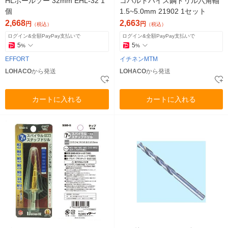
HLホールソー 32mm EHL-32 1
コバルトハイス鋼ドリル六角軸
個
1.5~5.0mm 21902 1セット
2,668
2,663
円
円
（税込）
（税込）
ログイン&全額PayPay支払いで
ログイン&全額PayPay支払いで
5
5
%
%
EFFORT
イチネンMTM
LOHACO
から発送
LOHACO
から発送
カートに入れる
カートに入れる