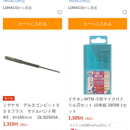
TRUSCO中山
TRUSCO中山
LOHACO
から発送
LOHACO
から発送
カートに入れる
カートに入れる
セール
イチネンMTM 小径マイクロド
ミヤナガ デルタゴンビットＳ
リル刃セット 10本組 28588 1セ
ＤＳプラス サドルバンド用
ット
Φ3．4×166ｍｍ DLSDS034S
1,305
円
（税込）
B 1本
1,310
円
（税込）
ログイン&全額PayPay支払いで