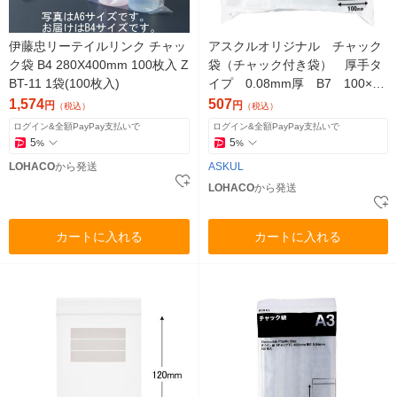
伊藤忠リーテイルリンク チャッ
アスクルオリジナル チャック
ク袋 B4 280X400mm 100枚入 Z
袋（チャック付き袋） 厚手タ
BT-11 1袋(100枚入)
イプ 0.08mm厚 B7 100×14
0mm 1袋（100枚入） オリジ
1,574
507
円
円
（税込）
（税込）
ナル
ログイン&全額PayPay支払いで
ログイン&全額PayPay支払いで
5
5
%
%
LOHACO
から発送
ASKUL
LOHACO
から発送
カートに入れる
カートに入れる