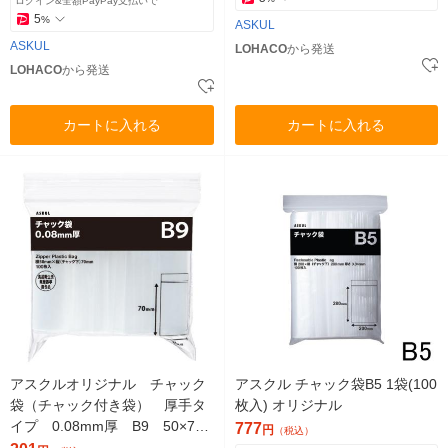
ログイン&全額PayPay支払いで
5
%
ASKUL
ASKUL
LOHACO
から発送
LOHACO
から発送
カートに入れる
カートに入れる
アスクルオリジナル チャック
アスクル チャック袋B5 1袋(100
袋（チャック付き袋） 厚手タ
枚入) オリジナル
イプ 0.08mm厚 B9 50×70
777
円
（税込）
mm 1袋（100枚入） オリジナ