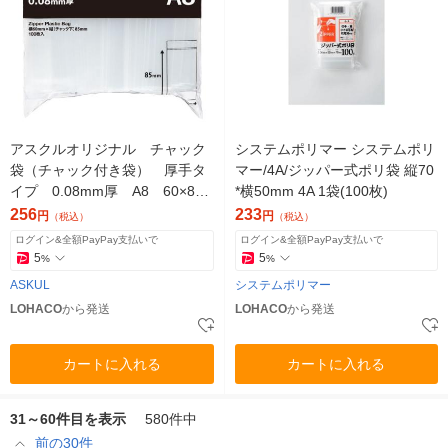
アスクルオリジナル チャック
システムポリマー システムポリ
袋（チャック付き袋） 厚手タ
マー/4A/ジッパー式ポリ袋 縦70
イプ 0.08mm厚 A8 60×85
*横50mm 4A 1袋(100枚)
mm 1袋（100枚入） オリジナ
256
233
円
円
（税込）
（税込）
ル
ログイン&全額PayPay支払いで
ログイン&全額PayPay支払いで
5
5
%
%
ASKUL
システムポリマー
LOHACO
から発送
LOHACO
から発送
カートに入れる
カートに入れる
31～60件目を表示
580件中
前の30件