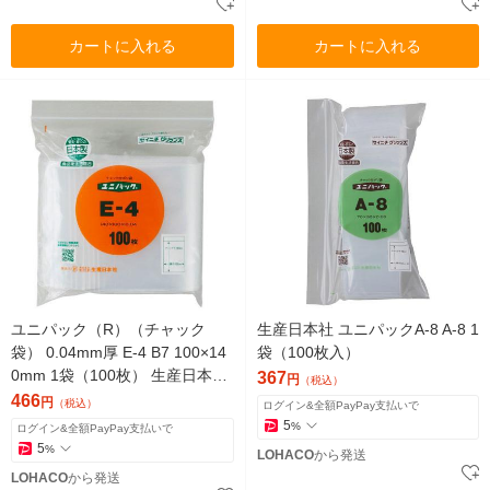
カートに入れる
カートに入れる
ユニパック（R）（チャック
生産日本社 ユニパックA-8 A-8 1
袋） 0.04mm厚 E-4 B7 100×14
袋（100枚入）
0mm 1袋（100枚） 生産日本社
367
円
（税込）
セイニチ
466
円
（税込）
ログイン&全額PayPay支払いで
5
%
ログイン&全額PayPay支払いで
5
%
LOHACO
から発送
LOHACO
から発送