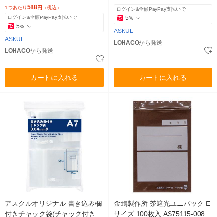
ジナル
588
1つあたり
円
（税込）
ログイン&全額PayPay支払いで
ログイン&全額PayPay支払いで
5
%
5
%
ASKUL
ASKUL
LOHACO
から発送
LOHACO
から発送
カートに入れる
カートに入れる
アスクルオリジナル 書き込み欄
金鵄製作所 茶遮光ユニパック E
付きチャック袋(チャック付き
サイズ 100枚入 AS75115-008