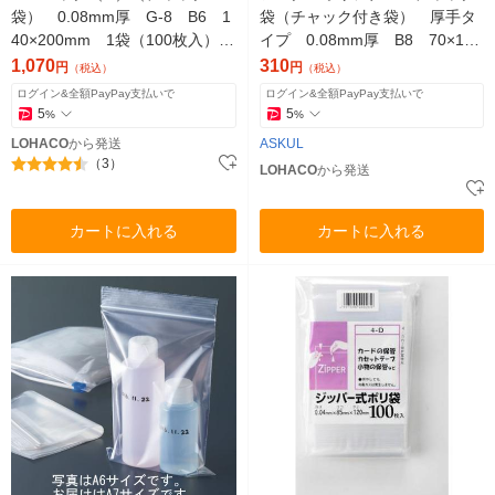
袋） 0.08mm厚 G-8 B6 1
袋（チャック付き袋） 厚手タ
40×200mm 1袋（100枚入）
イプ 0.08mm厚 B8 70×100
生産日本社 セイニチ
mm 1袋（100枚入） オリジナ
1,070
310
円
円
（税込）
（税込）
ル
ログイン&全額PayPay支払いで
ログイン&全額PayPay支払いで
5
5
%
%
LOHACO
から発送
ASKUL
（3）
LOHACO
から発送
カートに入れる
カートに入れる