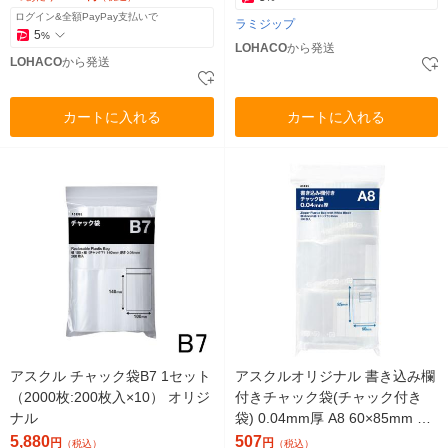
ログイン&全額PayPay支払いで
ラミジップ
5
%
LOHACO
から発送
LOHACO
から発送
カートに入れる
カートに入れる
アスクル チャック袋B7 1セット
アスクルオリジナル 書き込み欄
（2000枚:200枚入×10） オリジ
付きチャック袋(チャック付き
ナル
袋) 0.04mm厚 A8 60×85mm マ
ット印刷 1袋（300枚入） オリ
5,880
507
円
円
（税込）
（税込）