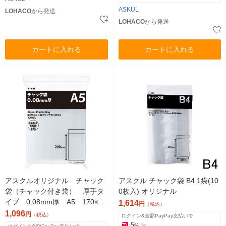
ASKUL
LOHACO
から発送
LOHACO
から発送
カートに入れる
カートに入れる
アスクルオリジナル チャック
アスクル チャック袋 B4 1袋(10
袋（チャック付き袋） 厚手タ
0枚入) オリジナル
イプ 0.08mm厚 A5 170×24
1,614
円
（税込）
0mm 1袋（100枚入） オリジ
1,096
円
（税込）
ログイン&全額PayPay支払いで
ナル
5
%