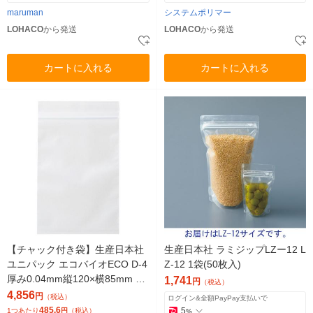
maruman
システムポリマー
LOHACO
から発送
LOHACO
から発送
カートに入れる
カートに入れる
【チャック付き袋】生産日本社
生産日本社 ラミジップLZー12 L
ユニパック エコバイオECO D-4
Z-12 1袋(50枚入)
厚み0.04mm縦120×横85mm 1
1,741
円
（税込）
セット（100枚入×10袋）
4,856
円
（税込）
ログイン&全額PayPay支払いで
485.6
5
1つあたり
円
（税込）
%