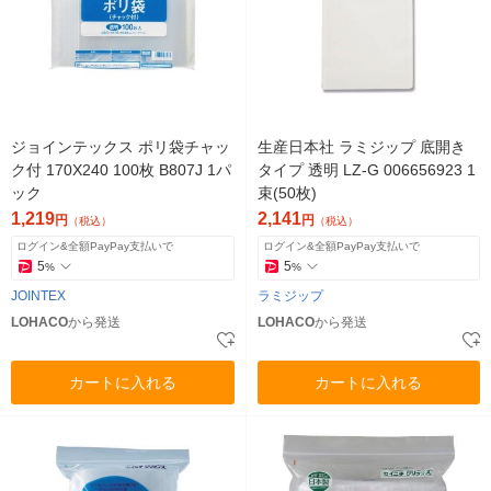
ジョインテックス ポリ袋チャッ
生産日本社 ラミジップ 底開き
ク付 170X240 100枚 B807J 1パ
タイプ 透明 LZ-G 006656923 1
ック
束(50枚)
1,219
2,141
円
円
（税込）
（税込）
ログイン&全額PayPay支払いで
ログイン&全額PayPay支払いで
5
5
%
%
JOINTEX
ラミジップ
LOHACO
から発送
LOHACO
から発送
カートに入れる
カートに入れる