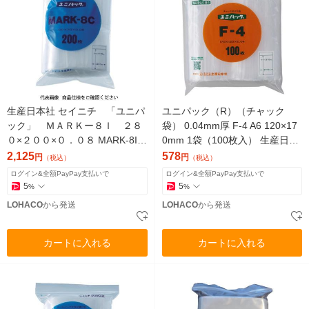
生産日本社 セイニチ 「ユニパ
ユニパック（R）（チャック
ック」 ＭＡＲＫー８Ｉ ２８
袋） 0.04mm厚 F-4 A6 120×17
０×２００×０．０８ MARK-8I 1
0mm 1袋（100枚入） 生産日本
袋(100枚) 366-7898
社 セイニチ
2,125
578
円
円
（税込）
（税込）
ログイン&全額PayPay支払いで
ログイン&全額PayPay支払いで
5
5
%
%
LOHACO
から発送
LOHACO
から発送
カートに入れる
カートに入れる