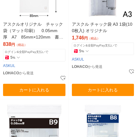
アスクルオリジナル チャック
アスクル チャック袋 A3 1袋(10
袋（マット印刷） 0.05mm
0枚入) オリジナル
厚 A7 85mm×120mm 書き
1,746
円
（税込）
込み欄付き 1袋（200枚入）
838
円
（税込）
ログイン&全額PayPay支払いで
オリジナル
5
%
ログイン&全額PayPay支払いで
5
%
ASKUL
ASKUL
LOHACO
から発送
LOHACO
から発送
カートに入れる
カートに入れる