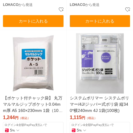
LOHACO
から発送
LOHACO
から発送
カートに入れる
カートに入れる
【ポケット付チャック袋】 丸万
システムポリマー システムポリ
マルマルジップポケット0.04m
マー/4J/ジッパー式ポリ袋 縦34
m厚 A5 160×230mm 1袋（100
0*横240mm 4J 1袋(100枚)
枚入）
1,244
1,115
円
円
（税込）
（税込）
ログイン&全額PayPay支払いで
ログイン&全額PayPay支払いで
5
5
%
%