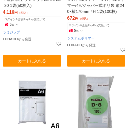
-20 1袋(50枚入)
マー/4H/ジッパー式ポリ袋 縦24
0×横170mm 4H 1袋(100枚)
4,116
円
（税込）
672
円
（税込）
ログイン&全額PayPay支払いで
5
%
ログイン&全額PayPay支払いで
5
%
ラミジップ
システムポリマー
LOHACO
から発送
LOHACO
から発送
カートに入れる
カートに入れる