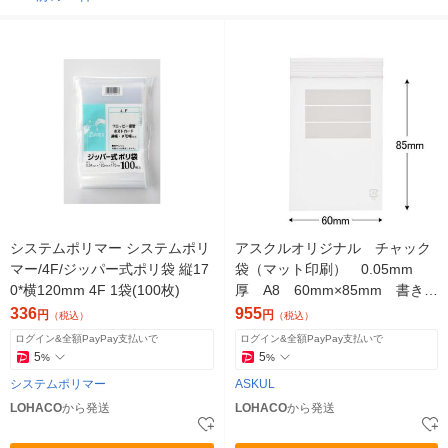
システムポリマー システムポリ
アスクルオリジナル チャック
マー/4F/ジッパー式ポリ袋 縦17
袋（マット印刷） 0.05mm
0*横120mm 4F 1袋(100枚)
厚 A8 60mm×85mm 書き込
み欄付き 1袋（300枚入） オ
336
955
円
円
（税込）
（税込）
リジナル
ログイン&全額PayPay支払いで
ログイン&全額PayPay支払いで
5
5
%
%
システムポリマー
ASKUL
LOHACO
から発送
LOHACO
から発送