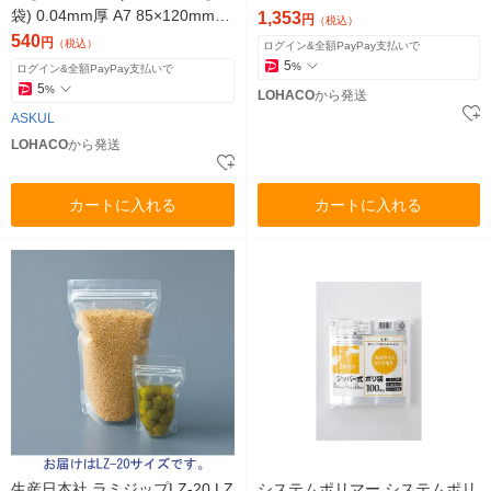
袋) 0.04mm厚 A7 85×120mm マ
1,353
円
（税込）
ット印刷 1袋（200枚入） オリ
540
円
（税込）
ログイン&全額PayPay支払いで
ジナル
5
%
ログイン&全額PayPay支払いで
5
%
LOHACO
から発送
ASKUL
LOHACO
から発送
カートに入れる
カートに入れる
生産日本社 ラミジップLZ-20 LZ
システムポリマー システムポリ