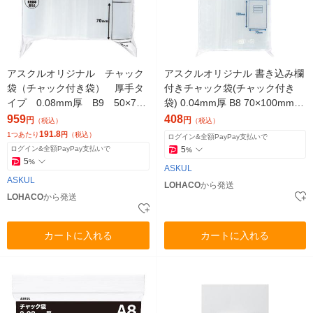
アスクルオリジナル チャック
アスクルオリジナル 書き込み欄
袋（チャック付き袋） 厚手タ
付きチャック袋(チャック付き
イプ 0.08mm厚 B9 50×70
袋) 0.04mm厚 B8 70×100mm
mm 1セット（500枚：100枚
マット印刷 1袋（200枚入） オ
959
408
円
円
（税込）
（税込）
入×5袋） オリジナル
リジナル
191.8
1つあたり
円
（税込）
ログイン&全額PayPay支払いで
ログイン&全額PayPay支払いで
5
%
5
%
ASKUL
ASKUL
LOHACO
から発送
LOHACO
から発送
カートに入れる
カートに入れる