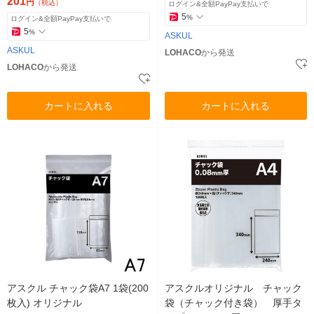
201
円
（税込）
ログイン&全額PayPay支払いで
ル
5
%
ログイン&全額PayPay支払いで
5
%
ASKUL
ASKUL
LOHACO
から発送
LOHACO
から発送
カートに入れる
カートに入れる
アスクル チャック袋A7 1袋(200
アスクルオリジナル チャック
枚入) オリジナル
袋（チャック付き袋） 厚手タ