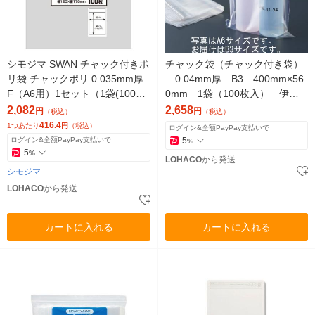
シモジマ SWAN チャック付きポ
チャック袋（チャック付き袋）
リ袋 チャックポリ 0.035mm厚
0.04mm厚 B3 400mm×56
F（A6用）1セット（1袋(100枚
0mm 1袋（100枚入） 伊藤
入)×5） 006656125
忠リーテイルリンク
2,082
2,658
円
円
（税込）
（税込）
416.4
1つあたり
円
（税込）
ログイン&全額PayPay支払いで
ログイン&全額PayPay支払いで
5
%
5
%
LOHACO
から発送
シモジマ
LOHACO
から発送
カートに入れる
カートに入れる