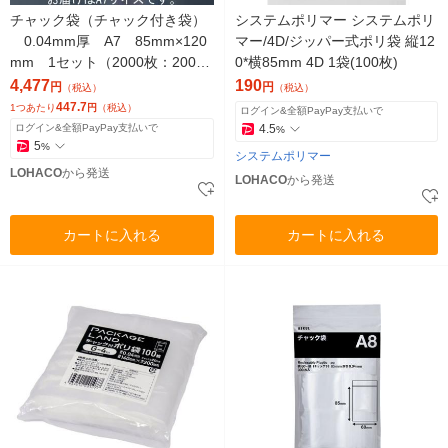
チャック袋（チャック付き袋）
システムポリマー システムポリ
0.04mm厚 A7 85mm×120
マー/4D/ジッパー式ポリ袋 縦12
mm 1セット（2000枚：200枚
0*横85mm 4D 1袋(100枚)
入×10袋） 伊藤忠リーテイル
4,477
190
円
円
（税込）
（税込）
リンク
447.7
1つあたり
円
（税込）
ログイン&全額PayPay支払いで
ログイン&全額PayPay支払いで
4.5
%
5
%
システムポリマー
LOHACO
から発送
LOHACO
から発送
カートに入れる
カートに入れる