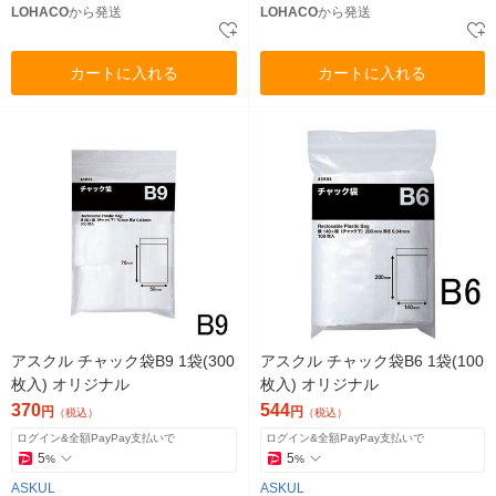
LOHACO
から発送
LOHACO
から発送
カートに入れる
カートに入れる
アスクル チャック袋B9 1袋(300
アスクル チャック袋B6 1袋(100
枚入) オリジナル
枚入) オリジナル
370
544
円
円
（税込）
（税込）
ログイン&全額PayPay支払いで
ログイン&全額PayPay支払いで
5
5
%
%
ASKUL
ASKUL