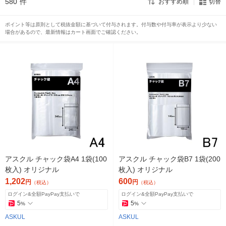
580
件
おすすめ順
切替
ポイント等は原則として税抜金額に基づいて付与されます。付与数や付与率が表示より少ない
場合があるので、最新情報はカート画面でご確認ください。
アスクル チャック袋A4 1袋(100
アスクル チャック袋B7 1袋(200
枚入) オリジナル
枚入) オリジナル
1,202
600
円
円
（税込）
（税込）
ログイン&全額PayPay支払いで
ログイン&全額PayPay支払いで
5
5
%
%
ASKUL
ASKUL