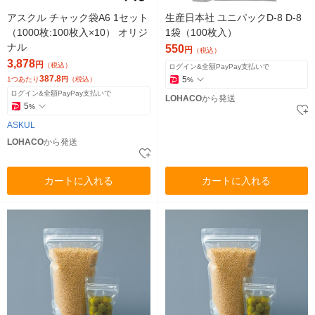
アスクル チャック袋A6 1セット
生産日本社 ユニパックD-8 D-8
（1000枚:100枚入×10） オリジ
1袋（100枚入）
ナル
550
円
（税込）
3,878
円
（税込）
ログイン&全額PayPay支払いで
387.8
5
1つあたり
円
（税込）
%
ログイン&全額PayPay支払いで
LOHACO
から発送
5
%
ASKUL
LOHACO
から発送
カートに入れる
カートに入れる