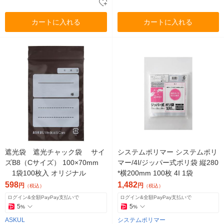
カートに入れる
カートに入れる
遮光袋 遮光チャック袋 サイ
システムポリマー システムポリ
ズB8（Cサイズ） 100×70mm
マー/4I/ジッパー式ポリ袋 縦280
1袋100枚入 オリジナル
*横200mm 100枚 4I 1袋
598
1,482
円
円
（税込）
（税込）
ログイン&全額PayPay支払いで
ログイン&全額PayPay支払いで
5
5
%
%
ASKUL
システムポリマー