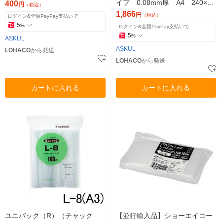
イプ 0.08mm厚 A4 240×34
400
円
（税込）
0mm 1袋（100枚入） オリジ
1,866
円
（税込）
ログイン&全額PayPay支払いで
ナル
5
%
ログイン&全額PayPay支払いで
5
%
ASKUL
ASKUL
LOHACO
から発送
LOHACO
から発送
カートに入れる
カートに入れる
ユニパック（R）（チャック
【並行輸入品】ショーエイコー