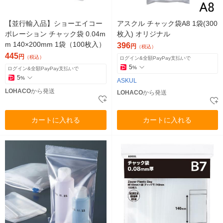
【並行輸入品】ショーエイコー
アスクル チャック袋A8 1袋(300
ポレーション チャック袋 0.04m
枚入) オリジナル
m 140×200mm 1袋（100枚入）
396
円
（税込）
445
円
（税込）
ログイン&全額PayPay支払いで
5
%
ログイン&全額PayPay支払いで
5
%
ASKUL
LOHACO
から発送
LOHACO
から発送
カートに入れる
カートに入れる