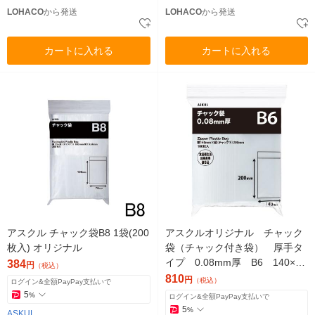
LOHACO
から発送
LOHACO
から発送
カートに入れる
カートに入れる
アスクル チャック袋B8 1袋(200
アスクルオリジナル チャック
枚入) オリジナル
袋（チャック付き袋） 厚手タ
イプ 0.08mm厚 B6 140×20
384
円
（税込）
0mm 1袋（100枚入） オリジ
810
円
（税込）
ログイン&全額PayPay支払いで
ナル
5
%
ログイン&全額PayPay支払いで
5
%
ASKUL