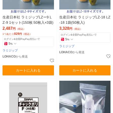
生産日本社 ラミジップLZー9 L
生産日本社 ラミジップLZ-18 LZ
Z-9 1セット(150枚:50枚入×3袋)
-18 1袋(50枚入)
2,487
3,328
円
円
（税込）
（税込）
829
1つあたり
円
（税込）
ログイン&全額PayPay支払いで
ログイン&全額PayPay支払いで
5
%
5
%
ラミジップ
ラミジップ
LOHACO
から発送
LOHACO
から発送
カートに入れる
カートに入れる