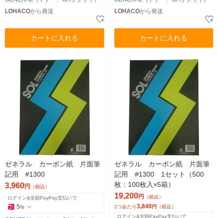
LOHACO
から発送
LOHACO
から発送
カートに入れる
カートに入れる
ゼネラル カーボン紙 片面筆
ゼネラル カーボン紙 片面筆
記用 #1300
記用 #1300 1セット（500
枚：100枚入×5箱）
3,960
円
（税込）
19,200
円
（税込）
ログイン&全額PayPay支払いで
3,840
5
1つあたり
円
（税込）
%
ログイン&全額PayPay支払いで