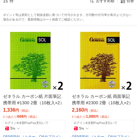
15
件
おすすめ順
切替
ポイント等は原則として税抜金額に基づいて付与されます。付与数や付与率が表示より少ない
場合があるので、最新情報はカート画面でご確認ください。
ゼネラル カーボン紙 片面筆記
ゼネラル カーボン紙 両面筆記
携帯用 #1300 2冊（10枚入×2）
携帯用 #2300 2冊（10枚入×2）
1,336
2,160
円
円
（税込）
（税込）
668
1,080
1つあたり
円
（税込）
1つあたり
円
（税込）
ログイン&全額PayPay支払いで
ログイン&全額PayPay支払いで
5
5
%
%
GENERAL（トナー、OAサプライ）
GENERAL（トナー、OAサプライ）