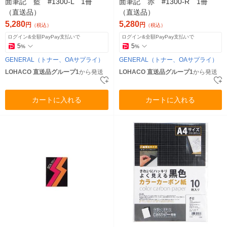
面筆記 藍 #1300-L 1冊
面筆記 赤 #1300-R 1冊
（直送品）
（直送品）
5,280
5,280
円
円
（税込）
（税込）
ログイン&全額PayPay支払いで
ログイン&全額PayPay支払いで
5
5
%
%
GENERAL（トナー、OAサプライ）
GENERAL（トナー、OAサプライ）
LOHACO 直送品グループ1
から発送
LOHACO 直送品グループ1
から発送
カートに入れる
カートに入れる