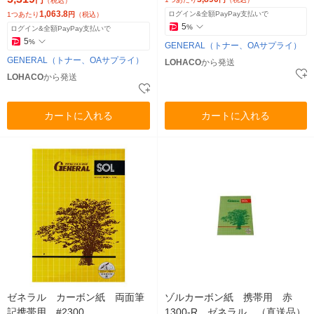
（税込）
1,063.8
ログイン&全額PayPay支払いで
1つあたり
円
（税込）
5
%
ログイン&全額PayPay支払いで
5
%
GENERAL（トナー、OAサプライ）
GENERAL（トナー、OAサプライ）
LOHACO
から発送
LOHACO
から発送
カートに入れる
カートに入れる
ゼネラル カーボン紙 両面筆
ゾルカーボン紙 携帯用 赤
記携帯用 #2300
1300-R ゼネラル （直送品）