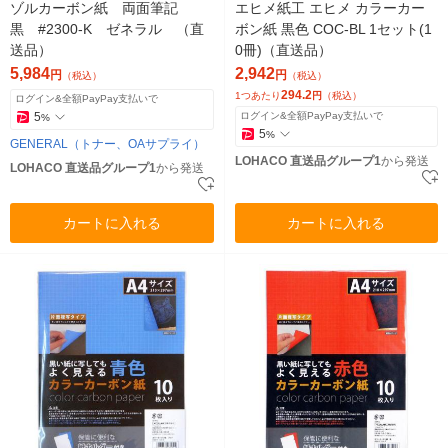
ゾルカーボン紙 両面筆記
エヒメ紙工 エヒメ カラーカー
黒 #2300-K ゼネラル （直
ボン紙 黒色 COC-BL 1セット(1
送品）
0冊)（直送品）
5,984
2,942
円
円
（税込）
（税込）
294.2
1つあたり
円
（税込）
ログイン&全額PayPay支払いで
5
ログイン&全額PayPay支払いで
%
5
%
GENERAL（トナー、OAサプライ）
LOHACO 直送品グループ1
から発送
LOHACO 直送品グループ1
から発送
カートに入れる
カートに入れる