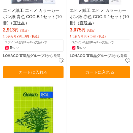
エヒメ紙工 エヒメ カラーカー
エヒメ紙工 エヒメ カラーカー
ボン紙 青色 COC-B 1セット(10
ボン紙 赤色 COC-R 1セット(10
冊)（直送品）
冊)（直送品）
2,913
3,075
円
円
（税込）
（税込）
291.3
307.5
1つあたり
円
（税込）
1つあたり
円
（税込）
ログイン&全額PayPay支払いで
ログイン&全額PayPay支払いで
5
5
%
%
LOHACO 直送品グループ1
から発送
LOHACO 直送品グループ1
から発送
カートに入れる
カートに入れる