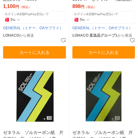
1,100
898
円
円
（税込）
（税込）
ログイン&全額PayPay支払いで
ログイン&全額PayPay支払いで
5
5
%
%
GENERAL（トナー、OAサプライ）
GENERAL（トナー、OAサプライ）
LOHACO
から発送
LOHACO 直送品グループ1
から発送
カートに入れる
カートに入れる
ゼネラル ゾルカーボン紙 片
ゼネラル ゾルカーボン紙 片