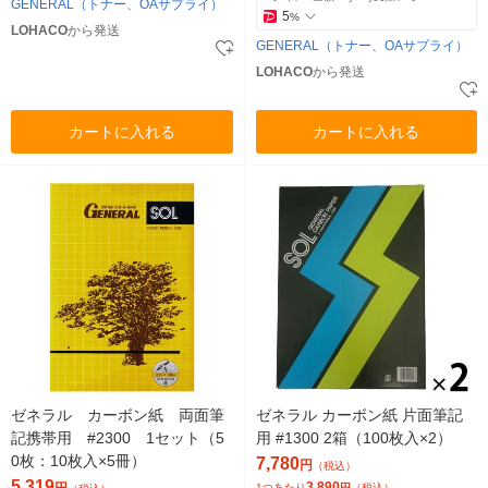
GENERAL（トナー、OAサプライ）
5
%
LOHACO
から発送
GENERAL（トナー、OAサプライ）
LOHACO
から発送
カートに入れる
カートに入れる
ゼネラル カーボン紙 両面筆
ゼネラル カーボン紙 片面筆記
記携帯用 #2300 1セット（5
用 #1300 2箱（100枚入×2）
0枚：10枚入×5冊）
7,780
円
（税込）
5,319
3,890
円
1つあたり
円
（税込）