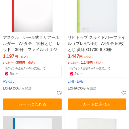
アスクル レール式クリアーホ
リヒトラブ スライドバーファイ
ルダー A4タテ 10枚とじ レ
ル（プレゼン用） A4タテ 50枚
ッド 30冊 ファイル オリジナ
とじ 黄緑 G1730-6 30冊
ル
1,197
3,447
円
円
（税込）
（税込）
399
1,149
1つあたり
円
（税込）
1つあたり
円
（税込）
ログイン&全額PayPay支払いで
ログイン&全額PayPay支払いで
5
5
%
%
ASKUL
LIHIT LAB.
LOHACO
から発送
LOHACO
から発送
カートに入れる
カートに入れる