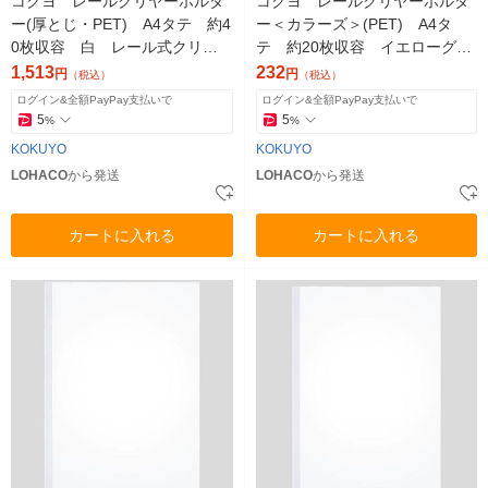
コクヨ レールクリヤーホルダ
コクヨ レールクリヤーホルダ
ー(厚とじ・PET) A4タテ 約4
ー＜カラーズ＞(PET) A4タ
0枚収容 白 レール式クリア
テ 約20枚収容 イエローグリ
ホルダー フ-WTP760WX5 5
ーン フ-TPC760YG 1冊
1,513
232
円
円
（税込）
（税込）
冊：5冊パック×1袋
ログイン&全額PayPay支払いで
ログイン&全額PayPay支払いで
5
5
%
%
KOKUYO
KOKUYO
LOHACO
から発送
LOHACO
から発送
カートに入れる
カートに入れる