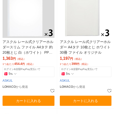
アスクル レール式クリアーホル
アスクル レール式クリアーホル
ダースリム ファイル A4タテ 約
ダー A4タテ 10枚とじ ホワイト
20枚とじ 白（ホワイト） PP製
30冊 ファイル オリジナル
3袋（30冊） オリジナル
1,363
1,197
円
円
（税込）
（税込）
454.4
399
1つあたり
円
（税込）
1つあたり
円
（税込）
ログイン&全額PayPay支払いで
ログイン&全額PayPay支払いで
5
5
%
%
ASKUL
ASKUL
LOHACO
から発送
LOHACO
から発送
カートに入れる
カートに入れる