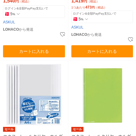
1,540
1,419
円
円
（税込）
（税込）
473
1つあたり
円
（税込）
ログイン&全額PayPay支払いで
5
ログイン&全額PayPay支払いで
%
5
%
ASKUL
ASKUL
LOHACO
から発送
LOHACO
から発送
カートに入れる
カートに入れる
セール
セール