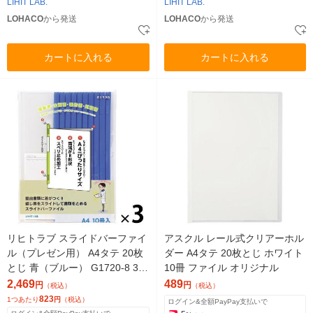
LIHIT LAB.
LIHIT LAB.
LOHACO
から発送
LOHACO
から発送
カートに入れる
カートに入れる
リヒトラブ スライドバーファイ
アスクル レール式クリアーホル
ル（プレゼン用） A4タテ 20枚
ダー A4タテ 20枚とじ ホワイト
とじ 青（ブルー） G1720-8 30
10冊 ファイル オリジナル
冊
2,469
489
円
円
（税込）
（税込）
823
1つあたり
円
（税込）
ログイン&全額PayPay支払いで