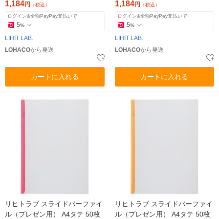
冊
1袋（10冊入）
1,184
1,184
円
円
（税込）
（税込）
ログイン&全額PayPay支払いで
ログイン&全額PayPay支払いで
5
5
%
%
LIHIT LAB.
LIHIT LAB.
LOHACO
から発送
LOHACO
から発送
カートに入れる
カートに入れる
リヒトラブ スライドバーファイ
リヒトラブ スライドバーファイ
ル（プレゼン用） A4タテ 50枚
ル（プレゼン用） A4タテ 50枚