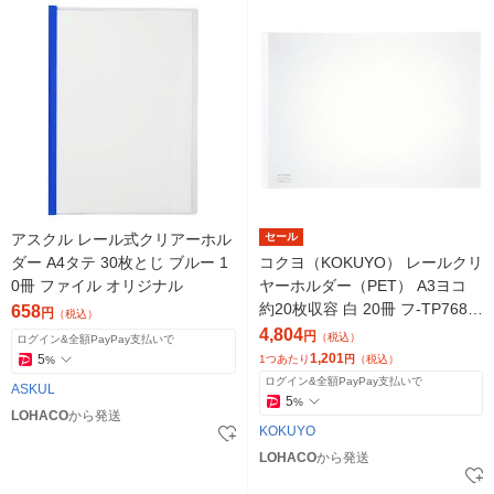
アスクル レール式クリアーホル
セール
ダー A4タテ 30枚とじ ブルー 1
コクヨ（KOKUYO） レールクリ
0冊 ファイル オリジナル
ヤーホルダー（PET） A3ヨコ
約20枚収容 白 20冊 フ-TP768N
658
円
（税込）
WX5
4,804
円
（税込）
ログイン&全額PayPay支払いで
1,201
5
1つあたり
円
（税込）
%
ログイン&全額PayPay支払いで
ASKUL
5
%
LOHACO
から発送
KOKUYO
LOHACO
から発送