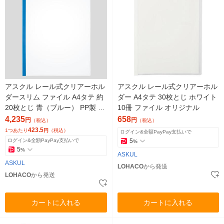
アスクル レール式クリアーホル
アスクル レール式クリアーホル
ダースリム ファイル A4タテ 約
ダー A4タテ 30枚とじ ホワイト
20枚とじ 青（ブルー） PP製 10
10冊 ファイル オリジナル
袋（100冊） オリジナル
4,235
658
円
円
（税込）
（税込）
423.5
1つあたり
円
（税込）
ログイン&全額PayPay支払いで
ログイン&全額PayPay支払いで
5
%
5
%
ASKUL
ASKUL
LOHACO
から発送
LOHACO
から発送
カートに入れる
カートに入れる