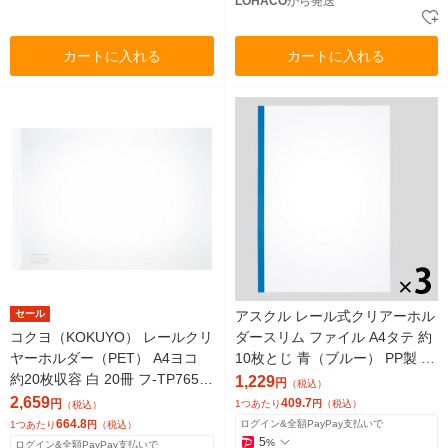
LOHACO
から発送
カートに入れる
カートに入れる
セール
アスクル レール式クリアーホル
コクヨ（KOKUYO） レールクリ
ダースリム ファイル A4タテ 約
ヤーホルダー（PET） A4ヨコ
10枚とじ 青（ブルー） PP製 3
約20枚収容 白 20冊 フ-TP765N
袋（30冊） オリジナル
1,229
円
（税込）
WX5
2,659
409.7
円
1つあたり
円
（税込）
（税込）
664.8
ログイン&全額PayPay支払いで
1つあたり
円
（税込）
5
%
ログイン&全額PayPay支払いで