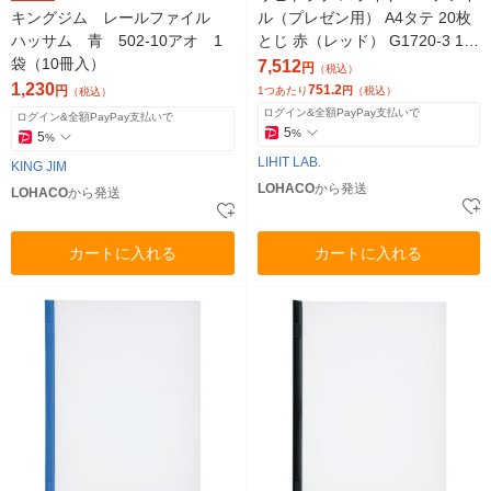
キングジム レールファイル
ル（プレゼン用） A4タテ 20枚
ハッサム 青 502-10アオ 1
とじ 赤（レッド） G1720-3 10
袋（10冊入）
0冊
7,512
円
（税込）
1,230
751.2
円
1つあたり
円
（税込）
（税込）
ログイン&全額PayPay支払いで
ログイン&全額PayPay支払いで
5
%
5
%
LIHIT LAB.
KING JIM
LOHACO
から発送
LOHACO
から発送
カートに入れる
カートに入れる