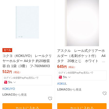
セール
アスクル レール式クリアーホ
コクヨ（KOKUYO） レールクリ
ルダー（名刺ポケット付） A4
ヤーホルダー A4タテ 約20枚収
タテ 20枚とじ ホワイト 10
容 白 1袋（3冊） フ-760NWX3
冊 ファイル オリジナル
645
円
（税込）
512
円
（税込）
ログイン&全額PayPay支払いで
5
%
ログイン&全額PayPay支払いで
5
%
ASKUL
KOKUYO
LOHACO
から発送
LOHACO
から発送
カートに入れる
カートに入れる