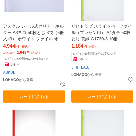
アスクル レール式クリアーホル
リヒトラブ スライドバーファイ
ダー A3ヨコ 50枚とじ 3袋（5冊
ル（プレゼン用） A4タテ 50枚
入×3） ホワイト ファイル オリ
とじ 黄緑 G1730-6 10冊
ジナル
4,944
1,184
円
円
（税込）
（税込）
1,648
1つあたり
円
（税込）
ログイン&全額PayPay支払いで
ログイン&全額PayPay支払いで
5
%
5
%
LIHIT LAB.
ASKUL
LOHACO
から発送
LOHACO
から発送
カートに入れる
カートに入れる