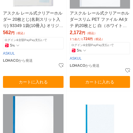
アスクル レール式クリアーホル
アスクル レール式クリアーホル
ダー 20枚とじ(名刺スリット入
ダースリム PET ファイル A4タ
り) 93349 1袋(10冊入) オリジナ
テ 約20枚とじ 白（ホワイト）
ル
3袋（30冊） オリジナル
562
2,172
円
円
（税込）
（税込）
724
1つあたり
円
（税込）
ログイン&全額PayPay支払いで
5
ログイン&全額PayPay支払いで
%
5
%
ASKUL
ASKUL
LOHACO
から発送
LOHACO
から発送
カートに入れる
カートに入れる