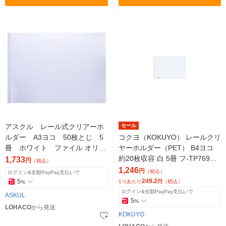
アスクル レール式クリアーホ
セール
ルダー A3ヨコ 50枚とじ 5
コクヨ（KOKUYO） レールクリ
冊 ホワイト ファイル オリジ
ヤーホルダー（PET） B4ヨコ
ナル
約20枚収容 白 5冊 フ-TP769N
1,733
円
（税込）
W
1,246
円
（税込）
ログイン&全額PayPay支払いで
249.2
5
1つあたり
円
（税込）
%
ログイン&全額PayPay支払いで
ASKUL
5
%
LOHACO
から発送
KOKUYO