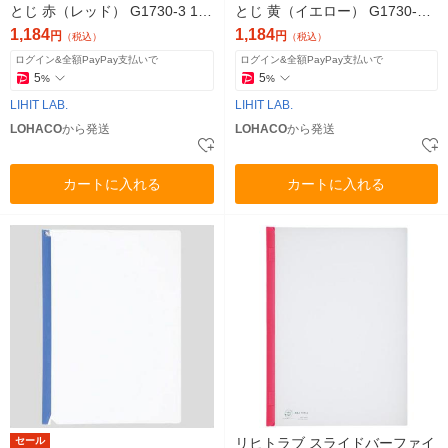
とじ 赤（レッド） G1730-3 1袋
とじ 黄（イエロー） G1730-5 1
（10冊入）
袋（10冊入）
1,184
1,184
円
円
（税込）
（税込）
ログイン&全額PayPay支払いで
ログイン&全額PayPay支払いで
5
5
%
%
LIHIT LAB.
LIHIT LAB.
LOHACO
から発送
LOHACO
から発送
カートに入れる
カートに入れる
セール
リヒトラブ スライドバーファイ