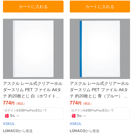
カートに入れる
カートに入れる
アスクル レール式クリアーホル
アスクル レール式クリアーホル
ダースリム PET ファイル A4タ
ダースリム PET ファイル A4タ
テ 約20枚とじ 白（ホワイト）
テ 約20枚とじ 青（ブルー） 1
1袋（10冊） オリジナル
袋（10冊） オリジナル
774
774
円
円
（税込）
（税込）
ログイン&全額PayPay支払いで
ログイン&全額PayPay支払いで
5
5
%
%
ASKUL
ASKUL
LOHACO
から発送
LOHACO
から発送