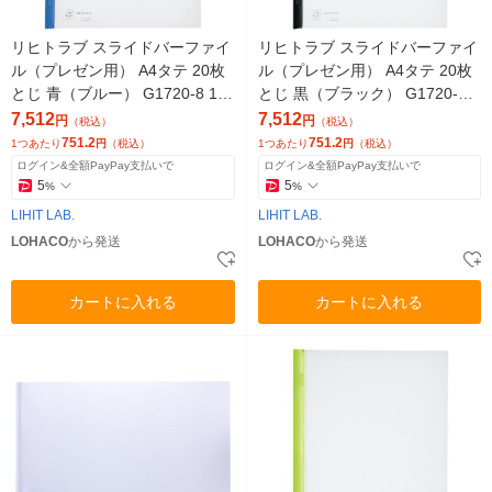
リヒトラブ スライドバーファイ
リヒトラブ スライドバーファイ
ル（プレゼン用） A4タテ 20枚
ル（プレゼン用） A4タテ 20枚
とじ 青（ブルー） G1720-8 10
とじ 黒（ブラック） G1720-24
0冊
100冊
7,512
7,512
円
円
（税込）
（税込）
751.2
751.2
1つあたり
円
（税込）
1つあたり
円
（税込）
ログイン&全額PayPay支払いで
ログイン&全額PayPay支払いで
5
5
%
%
LIHIT LAB.
LIHIT LAB.
LOHACO
から発送
LOHACO
から発送
カートに入れる
カートに入れる