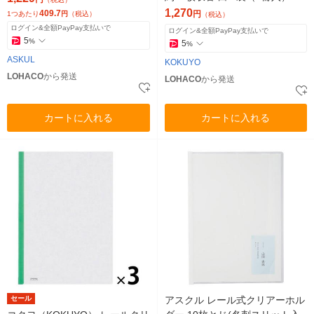
TP768NWX5
1,270
409.7
円
1つあたり
円
（税込）
（税込）
ログイン&全額PayPay支払いで
ログイン&全額PayPay支払いで
5
%
5
%
ASKUL
KOKUYO
LOHACO
から発送
LOHACO
から発送
カートに入れる
カートに入れる
セール
アスクル レール式クリアーホル