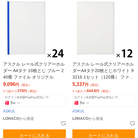
アスクル レール式クリアーホル
アスクル レール式クリアーホル
ダー A4タテ 10枚とじ ブルー 2
ダーA4タテ20枚とじホワイト 9
40冊 ファイル オリジナル
3216 1セット（120冊） ファイ
ル オリジナル
9,096
5,337
円
円
（税込）
（税込）
379
444.8
1つあたり
円
（税込）
1つあたり
円
（税込）
ログイン&全額PayPay支払いで
ログイン&全額PayPay支払いで
5
5
%
%
ASKUL
ASKUL
LOHACO
から発送
LOHACO
から発送
カートに入れる
カートに入れる