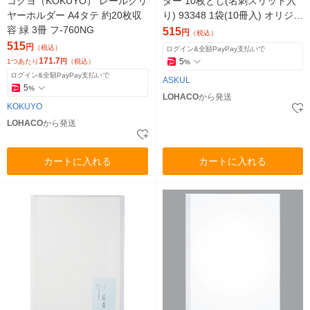
コクヨ（KOKUYO） レールクリ
ダー 10枚とじ(名刺スリット入
ヤーホルダー A4タテ 約20枚収
り) 93348 1袋(10冊入) オリジナ
容 緑 3冊 フ-760NG
ル
515
円
（税込）
515
円
（税込）
ログイン&全額PayPay支払いで
171.7
5
1つあたり
円
（税込）
%
ログイン&全額PayPay支払いで
ASKUL
5
%
LOHACO
から発送
KOKUYO
LOHACO
から発送
カートに入れる
カートに入れる