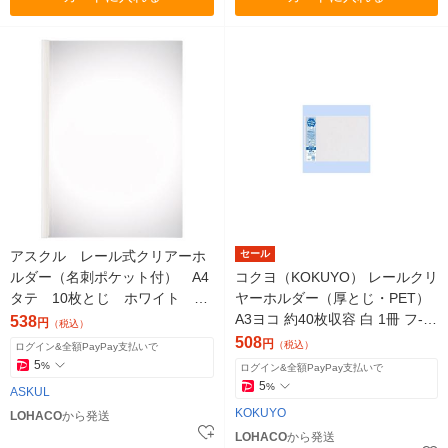
アスクル レール式クリアーホ
セール
ルダー（名刺ポケット付） A4
コクヨ（KOKUYO） レールクリ
タテ 10枚とじ ホワイト 10
ヤーホルダー（厚とじ・PET）
冊 ファイル オリジナル
A3ヨコ 約40枚収容 白 1冊 フ-W
538
円
（税込）
TP768W
508
円
（税込）
ログイン&全額PayPay支払いで
5
%
ログイン&全額PayPay支払いで
5
%
ASKUL
KOKUYO
LOHACO
から発送
LOHACO
から発送