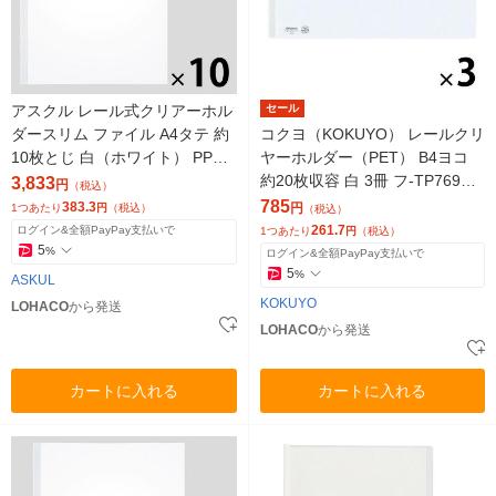
アスクル レール式クリアーホル
セール
ダースリム ファイル A4タテ 約
コクヨ（KOKUYO） レールクリ
10枚とじ 白（ホワイト） PP製
ヤーホルダー（PET） B4ヨコ
10袋（100冊） オリジナル
約20枚収容 白 3冊 フ-TP769N
3,833
円
（税込）
W
785
383.3
円
1つあたり
円
（税込）
（税込）
261.7
ログイン&全額PayPay支払いで
1つあたり
円
（税込）
5
%
ログイン&全額PayPay支払いで
5
%
ASKUL
KOKUYO
LOHACO
から発送
LOHACO
から発送
カートに入れる
カートに入れる