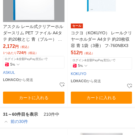
アスクル レール式クリアーホル
セール
ダースリム PET ファイル A4タ
コクヨ（KOKUYO） レールクリ
テ 約20枚とじ 青（ブルー） 3
ヤーホルダー A4タテ 約20枚収
袋（30冊） オリジナル
容 青 1袋（3冊） フ-760NBX3
2,172
円
（税込）
512
724
円
1つあたり
円
（税込）
（税込）
ログイン&全額PayPay支払いで
ログイン&全額PayPay支払いで
5
%
5
%
ASKUL
KOKUYO
LOHACO
から発送
LOHACO
から発送
カートに入れる
カートに入れる
31～60件目を表示
210件中
前の30件