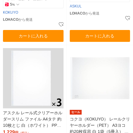
5
%
ASKUL
KOKUYO
LOHACO
から発送
LOHACO
から発送
カートに入れる
カートに入れる
アスクル レール式クリアーホル
セール
ダースリム ファイル A4タテ 約
コクヨ（KOKUYO） レールクリ
10枚とじ 白（ホワイト） PP製
ヤーホルダー（PET） A3ヨコ
3袋（30冊） オリジナル
約20枚収容 白 1袋（5冊入） フ-
1,229
円
（税込）